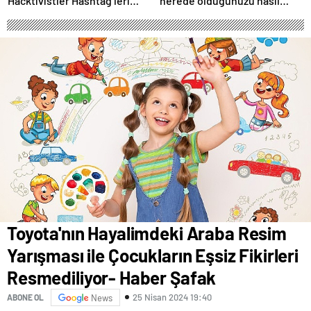
Hacktivistler Hashtag’leri
nerede olduğunuzu nasıl
Koordinasyon Aracı Olarak
biliyor?- Haber Şafak
Kullanıyor, 2025’te
Saldırılarda DDoS Öne
Çıkıyor- Haber Şafak
Toyota'nın Hayalimdeki Araba Resim
Yarışması ile Çocukların Eşsiz Fikirleri
Resmediliyor- Haber Şafak
25 Nisan 2024 19:40
ABONE OL
News