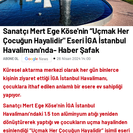
Sanatçı Mert Ege Köse'nin “Uçmak Her
Çocuğun Hayalidir" Eseri İGA İstanbul
Havalimanı'nda- Haber Şafak
26 Nisan 2024 14:00
ABONE OL
News
Küresel aktarma merkezi olarak her gün binlerce
kişinin ziyaret ettiği İGA İstanbul Havalimanı,
çocuklara ithaf edilen anlamlı bir esere ev sahipliği
yapıyor.
Sanatçı Mert Ege Köse’nin İGA İstanbul
Havalimanı’ndaki 1.5 ton alüminyum atığı yeniden
dönüştürerek yaptığı ve çocukların uçma hayalinden
esinlendiği “Uçmak Her Çocuğun Hayalidir” isimli eseri