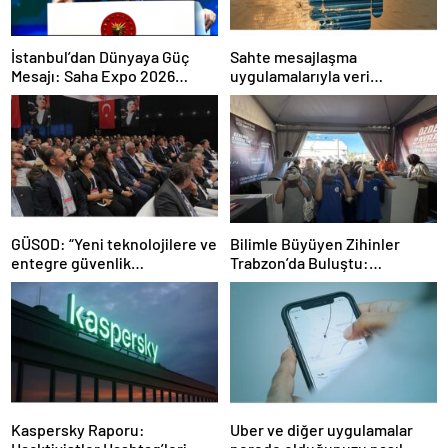
İstanbul’dan Dünyaya Güç
Sahte mesajlaşma
Mesajı: Saha Expo 2026
uygulamalarıyla veri
Rekorlarla Kapılarını Kapattı
sızdırıyorlar- Haber Şafak
GÜSOD: “Yeni teknolojilere ve
Bilimle Büyüyen Zihinler
entegre güvenlik
Trabzon’da Buluştu:
sistemlerine önem artacak”-
STEAMFEST’te Bilim Rüzgârı
Haber Şafak
Esti!- Haber Şafak
Kaspersky Raporu:
Uber ve diğer uygulamalar