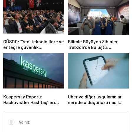
GÜSOD: “Yeni teknolojilere ve
Bilimle Büyüyen Zihinler
entegre güvenlik
Trabzon’da Buluştu:
sistemlerine önem artacak”-
STEAMFEST’te Bilim Rüzgârı
Haber Şafak
Esti!- Haber Şafak
Kaspersky Raporu:
Uber ve diğer uygulamalar
Hacktivistler Hashtag’leri
nerede olduğunuzu nasıl
Koordinasyon Aracı Olarak
biliyor?- Haber Şafak
Kullanıyor, 2025’te
Saldırılarda DDoS Öne
Çıkıyor- Haber Şafak