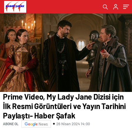
Haber Şafak
Havalimanı'nda- Haber Şafak
Kervansaray'da “Unutulan Kitap” adlı müzikal
Resmediliyor- Haber Şafak
çocuk oyunu sahnelenecek- Haber Şafak
Prime Video, My Lady Jane Dizisi için
İlk Resmi Görüntüleri ve Yayın Tarihini
Paylaştı- Haber Şafak
26 Nisan 2024 14:00
ABONE OL
News