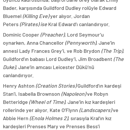
Bader, karşısında Guildford Dudley rolüyle Edward
Bluemel
(Killing Eve)
yer alıyor. Jordan
Peters
(Pirates) ise
Kral Edward’ı canlandırıyor.
Dominic Cooper
(Preacher),
Lord Seymour’u
oynarken, Anna Chancellor
(Pennyworth)
, Jane’in
annesi Lady Frances Grey’i, ve Rob Brydon
(The Trip)
,
Guildford’ın babası Lord Dudley’i, Jim Broadbent
(The
Duke)
, Jane’in amcası Leicester Dükü’nü
canlandırıyor.
Henry Ashton
(Creation Stories)
Guildford’ın kardeşi
Stan’i, Isabella Brownson
(Napoleon)
ve Robyn
Betteridge
(Wheel of Time)
, Jane’in kız kardeşleri
rollerinde yer alıyor. Kate O’Flynn
(Landscapers)
ve
Abbie Hern
(Enola Holmes 2)
, sırasıyla Kral’ın kız
kardeşleri Prenses Mary ve Prenses Bess’i