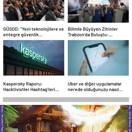
GÜSOD: “Yeni teknolojilere ve
Bilimle Büyüyen Zihinler
entegre güvenlik
Trabzon’da Buluştu:
sistemlerine önem artacak”-
STEAMFEST’te Bilim Rüzgârı
Haber Şafak
Esti!- Haber Şafak
Kaspersky Raporu:
Uber ve diğer uygulamalar
Hacktivistler Hashtag’leri
nerede olduğunuzu nasıl
Koordinasyon Aracı Olarak
biliyor?- Haber Şafak
Kullanıyor, 2025’te
Saldırılarda DDoS Öne
Çıkıyor- Haber Şafak