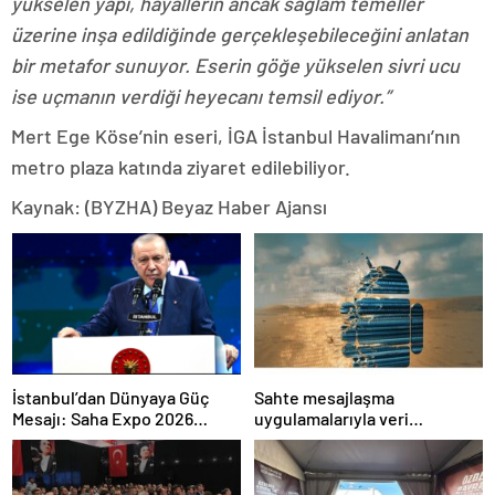
yükselen yapı, hayallerin ancak sağlam temeller
üzerine inşa edildiğinde gerçekleşebileceğini anlatan
bir metafor sunuyor. Eserin göğe yükselen sivri ucu
ise uçmanın verdiği heyecanı temsil ediyor.”
Mert Ege Köse’nin eseri, İGA İstanbul Havalimanı’nın
metro plaza katında ziyaret edilebiliyor.
Kaynak: (BYZHA) Beyaz Haber Ajansı
İstanbul’dan Dünyaya Güç
Sahte mesajlaşma
Mesajı: Saha Expo 2026
uygulamalarıyla veri
Rekorlarla Kapılarını Kapattı
sızdırıyorlar- Haber Şafak