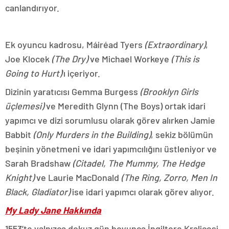
canlandırıyor.
Ek oyuncu kadrosu, Máiréad Tyers
(Extraordinary)
,
Joe Klocek
(The Dry)
ve Michael Workeye
(This is
Going to Hurt)
‘ı içeriyor.
Dizinin yaratıcısı Gemma Burgess
(Brooklyn Girls
üçlemesi)
ve Meredith Glynn (The Boys) ortak idari
yapımcı ve dizi sorumlusu olarak görev alırken Jamie
Babbit
(Only Murders in the Building)
, sekiz bölümün
beşinin yönetmeni ve idari yapımcılığını üstleniyor ve
Sarah Bradshaw
(Citadel, The Mummy, The Hedge
Knight)
ve Laurie MacDonald
(The Ring, Zorro, Men In
Black, Gladiator)
ise idari yapımcı olarak görev alıyor.
My Lady Jane Hakkında
1553’te yalnızca dokuz gün boyunca İngiltere Kraliçesi