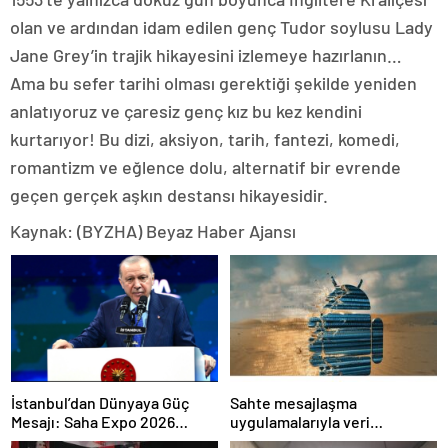
olan ve ardından idam edilen genç Tudor soylusu Lady
Jane Grey’in trajik hikayesini izlemeye hazırlanın…
Ama bu sefer tarihi olması gerektiği şekilde yeniden
anlatıyoruz ve çaresiz genç kız bu kez kendini
kurtarıyor! Bu dizi, aksiyon, tarih, fantezi, komedi,
romantizm ve eğlence dolu, alternatif bir evrende
geçen gerçek aşkın destansı hikayesidir.
Kaynak: (BYZHA) Beyaz Haber Ajansı
İstanbul’dan Dünyaya Güç
Sahte mesajlaşma
Mesajı: Saha Expo 2026
uygulamalarıyla veri
Rekorlarla Kapılarını Kapattı
sızdırıyorlar- Haber Şafak