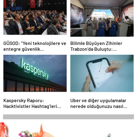
GÜSOD: “Yeni teknolojilere ve
Bilimle Büyüyen Zihinler
entegre güvenlik
Trabzon’da Buluştu:
sistemlerine önem artacak”-
STEAMFEST’te Bilim Rüzgârı
Haber Şafak
Esti!- Haber Şafak
Kaspersky Raporu:
Uber ve diğer uygulamalar
Hacktivistler Hashtag’leri
nerede olduğunuzu nasıl
Koordinasyon Aracı Olarak
biliyor?- Haber Şafak
Kullanıyor, 2025’te
Saldırılarda DDoS Öne
Çıkıyor- Haber Şafak