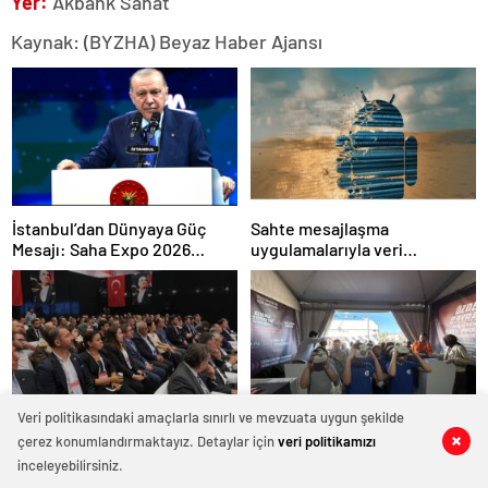
Yer:
Akbank Sanat
Kaynak: (BYZHA) Beyaz Haber Ajansı
İstanbul’dan Dünyaya Güç
Sahte mesajlaşma
Mesajı: Saha Expo 2026
uygulamalarıyla veri
Rekorlarla Kapılarını Kapattı
sızdırıyorlar- Haber Şafak
Veri politikasındaki amaçlarla sınırlı ve mevzuata uygun şekilde
GÜSOD: “Yeni teknolojilere ve
Bilimle Büyüyen Zihinler
çerez konumlandırmaktayız. Detaylar için
veri politikamızı
0
0
0
0
0
0
0
0
0
0
0
0
0
0
entegre güvenlik
Trabzon’da Buluştu:
inceleyebilirsiniz.
sistemlerine önem artacak”-
STEAMFEST’te Bilim Rüzgârı