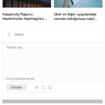
Kaspersky Raporu:
Uber ve diğer uygulamalar
Hacktivistler Hashtag’leri
nerede olduğunuzu nasıl
Koordinasyon Aracı Olarak
biliyor?- Haber Şafak
Kullanıyor, 2025’te
Saldırılarda DDoS Öne
Çıkıyor- Haber Şafak
En az 10 karakter gerekli
Gönder