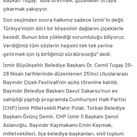
Başkan Tugay, “Bize üretmek, güzellikler ortaya
çıkarmak yakışıyor.
Son seçimden sonra halkımız sadece İzmir’in değil,
Türkiye’mizin dört bir köşesinin dağlarını çiçeklerle
bezedi. Bunun bize yüklediği sorumluluğu biliyoruz.
Verdiğimiz tüm sözlerin hepsini tek tek yerine
getirmek için iş birliğimizi sürdüreceğiz” dedi.
İzmir Büyükşehir Belediye Başkanı Dr. Cemil Tugay 25-
28 Nisan tarihlerinde düzenlenen 25’inci Uluslararası
Bayındır Çiçek Festivali’nin açılış törenine katıldı.
Bayındır Belediye Başkanı Davut Sakarsu’nun ev
sahipliği yaptığı programda Cumhuriyet Halk Partisi
(CHP) İzmir Milletvekili Mahir Polat, Torbalı Belediye
Başkanı Övünç Demir, CHP İzmir İl Başkanı Şenol
Aslanoğlu, Bayındır Kaymakamı Emin Kaymak,
milletvekilleri, ilçe belediye başkanları, sivil toplum