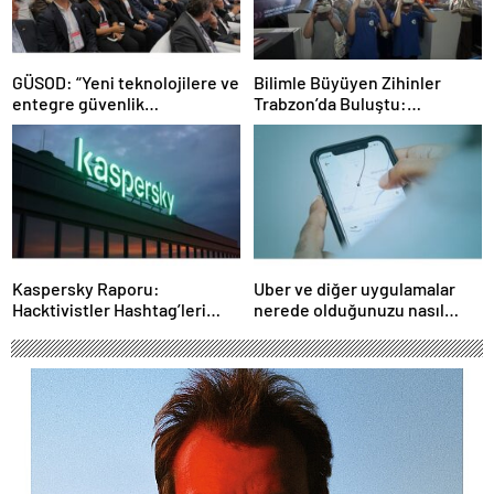
GÜSOD: “Yeni teknolojilere ve
Bilimle Büyüyen Zihinler
entegre güvenlik
Trabzon’da Buluştu:
sistemlerine önem artacak”-
STEAMFEST’te Bilim Rüzgârı
Haber Şafak
Esti!- Haber Şafak
Kaspersky Raporu:
Uber ve diğer uygulamalar
Hacktivistler Hashtag’leri
nerede olduğunuzu nasıl
Koordinasyon Aracı Olarak
biliyor?- Haber Şafak
Kullanıyor, 2025’te
Saldırılarda DDoS Öne
Çıkıyor- Haber Şafak