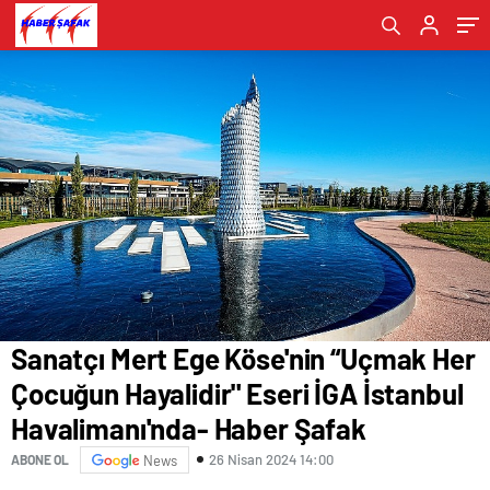
Havalimanı'nda- Haber Şafak
Kervansaray'da “Unutulan Kitap” adlı müzikal
Resmediliyor- Haber Şafak
yapıldı!- Haber Şafak
Haber Şafak
çocuk oyunu sahnelenecek- Haber Şafak
Sanatçı Mert Ege Köse'nin “Uçmak Her
Çocuğun Hayalidir" Eseri İGA İstanbul
Havalimanı'nda- Haber Şafak
26 Nisan 2024 14:00
ABONE OL
News