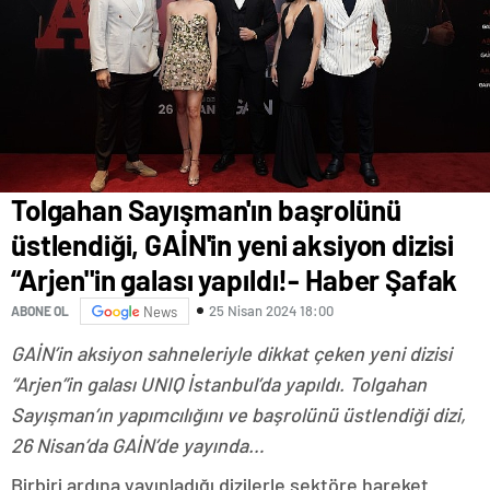
Tolgahan Sayışman'ın başrolünü
üstlendiği, GAİN'in yeni aksiyon dizisi
“Arjen"in galası yapıldı!- Haber Şafak
25 Nisan 2024 18:00
ABONE OL
News
GAİN’in aksiyon sahneleriyle dikkat çeken yeni dizisi
“Arjen”in galası UNIQ İstanbul’da yapıldı. Tolgahan
Sayışman’ın yapımcılığını ve başrolünü üstlendiği dizi,
26 Nisan’da GAİN’de yayında…
Birbiri ardına yayınladığı dizilerle sektöre hareket