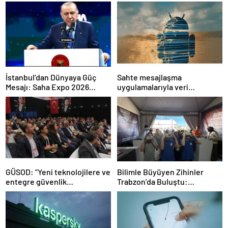
İstanbul’dan Dünyaya Güç
Sahte mesajlaşma
Mesajı: Saha Expo 2026
uygulamalarıyla veri
Rekorlarla Kapılarını Kapattı
sızdırıyorlar- Haber Şafak
GÜSOD: “Yeni teknolojilere ve
Bilimle Büyüyen Zihinler
entegre güvenlik
Trabzon’da Buluştu:
sistemlerine önem artacak”-
STEAMFEST’te Bilim Rüzgârı
Haber Şafak
Esti!- Haber Şafak