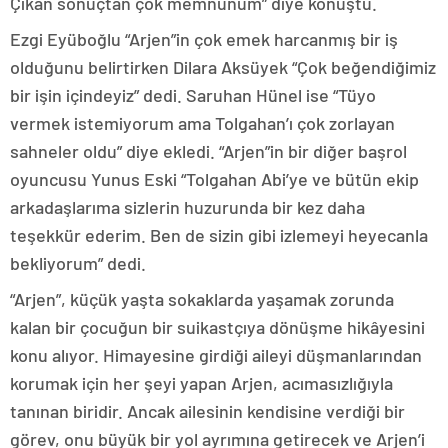
Çıkan sonuçtan çok memnunum” diye konuştu.
Ezgi Eyüboğlu “Arjen”in çok emek harcanmış bir iş
olduğunu belirtirken Dilara Aksüyek “Çok beğendiğimiz
bir işin içindeyiz” dedi. Saruhan Hünel ise “Tüyo
vermek istemiyorum ama Tolgahan’ı çok zorlayan
sahneler oldu” diye ekledi. “Arjen”in bir diğer başrol
oyuncusu Yunus Eski “Tolgahan Abi’ye ve bütün ekip
arkadaşlarıma sizlerin huzurunda bir kez daha
teşekkür ederim. Ben de sizin gibi izlemeyi heyecanla
bekliyorum” dedi.
“Arjen”, küçük yaşta sokaklarda yaşamak zorunda
kalan bir çocuğun bir suikastçıya dönüşme hikâyesini
konu alıyor. Himayesine girdiği aileyi düşmanlarından
korumak için her şeyi yapan Arjen, acımasızlığıyla
tanınan biridir. Ancak ailesinin kendisine verdiği bir
görev, onu büyük bir yol ayrımına getirecek ve Arjen’i