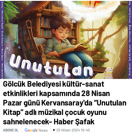
Gölcük Belediyesi kültür-sanat
etkinlikleri kapsamında 28 Nisan
Pazar günü Kervansaray'da “Unutulan
Kitap” adlı müzikal çocuk oyunu
sahnelenecek- Haber Şafak
25 Nisan 2024 19:40
ABONE OL
News