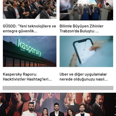
GÜSOD: “Yeni teknolojilere ve
Bilimle Büyüyen Zihinler
entegre güvenlik
Trabzon’da Buluştu:
sistemlerine önem artacak”-
STEAMFEST’te Bilim Rüzgârı
Haber Şafak
Esti!- Haber Şafak
Kaspersky Raporu:
Uber ve diğer uygulamalar
Hacktivistler Hashtag’leri
nerede olduğunuzu nasıl
Koordinasyon Aracı Olarak
biliyor?- Haber Şafak
Kullanıyor, 2025’te
Saldırılarda DDoS Öne
Çıkıyor- Haber Şafak