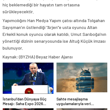
hiç beklemediği bir hayatın tam ortasına
sürükleyecektir.
Yapımcılığını Han Medya Yapım çatısı altında Tolgahan
Sayışman’ın üstlendiği “Arjen”e usta oyuncu Altan
Erkekli konuk oyuncu olarak katıldı. Umut Sarıboğa’nın
yönettiği dizinin senaryosunda ise Altuğ Küçük imzası
bulunuyor.
Kaynak: (BYZHA) Beyaz Haber Ajansı
İstanbul’dan Dünyaya Güç
Sahte mesajlaşma
Mesajı: Saha Expo 2026
uygulamalarıyla veri
Rekorlarla Kapılarını Kapattı
sızdırıyorlar- Haber Şafak