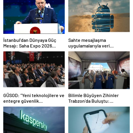
İstanbul’dan Dünyaya Güç
Sahte mesajlaşma
Mesajı: Saha Expo 2026
uygulamalarıyla veri
Rekorlarla Kapılarını Kapattı
sızdırıyorlar- Haber Şafak
GÜSOD: “Yeni teknolojilere ve
Bilimle Büyüyen Zihinler
entegre güvenlik
Trabzon’da Buluştu:
sistemlerine önem artacak”-
STEAMFEST’te Bilim Rüzgârı
Haber Şafak
Esti!- Haber Şafak