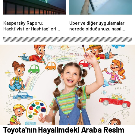
Kaspersky Raporu:
Uber ve diğer uygulamalar
Hacktivistler Hashtag’leri
nerede olduğunuzu nasıl
Koordinasyon Aracı Olarak
biliyor?- Haber Şafak
Kullanıyor, 2025’te
Saldırılarda DDoS Öne
Çıkıyor- Haber Şafak
Toyota'nın Hayalimdeki Araba Resim