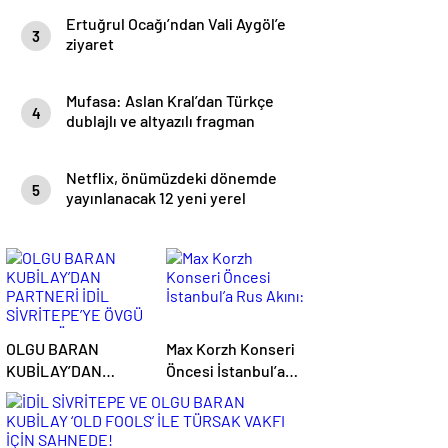
Haber Şafak
Ertuğrul Ocağı’ndan Vali Aygöl’e
3
ziyaret
Mufasa: Aslan Kral’dan Türkçe
4
dublajlı ve altyazılı fragman
yayınlandı- Haber Şafak
Netflix, önümüzdeki dönemde
5
yayınlanacak 12 yeni yerel
yapımıyla Türkiye’nin kreatif
sektörüne katkısının altını çizdi-
Haber Şafak
OLGU BARAN
Max Korzh Konseri
KUBİLAY’DAN
Öncesi İstanbul’a
PARTNERİ İDİL
Rus Akını:
SİVRİTEPE’YE ÖVGÜ
DOLU SÖZLER!