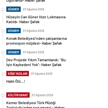
Uğurlandı- Haber Şafak
GÜNDEM
07 Ağustos 2026
Hüseyin Can Güner Hızır Lokmasına
Katıldı- Haber Şafak
GÜNDEM
07 Ağustos 2026
Konak Belediyesi’nden çalışanlarına
promosyon müjdesi- Haber Şafak
GÜNDEM
07 Ağustos 2026
Dev Projede Yıkım Tamamlandı: “Bu
İşin Kaybedeni Yok”- Haber Şafak
KÖŞE YAZILARI
07 Ağustos 2026
Haklı Ölü…!
KÜLTÜR SANAT
07 Ağustos 2026
Kemer Belediyesi Türk Müziği
Topluluğu’ndan sıra gecesi – Haber