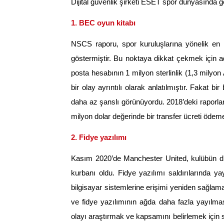
Dijital güvenlik şirketi ESET spor dünyasında ge
1. BEC oyun kitabı
NSCS raporu, spor kuruluşlarına yönelik en bü
göstermiştir. Bu noktaya dikkat çekmek için 
posta hesabının 1 milyon sterlinlik (1,3 milyon
bir olay ayrıntılı olarak anlatılmıştır. Fakat 
daha az şanslı görünüyordu. 2018’deki raporlar
milyon dolar değerinde bir transfer ücreti ödemes
2. Fidye yazılımı
Kasım 2020’de Manchester United, kulübün dijit
kurbanı oldu. Fidye yazılımı saldırılarında y
bilgisayar sistemlerine erişimi yeniden sağlama
ve fidye yazılımının ağda daha fazla yayılması
olayı araştırmak ve kapsamını belirlemek için si