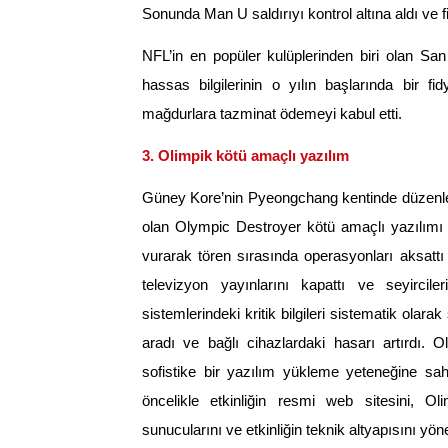
Sonunda Man U saldırıyı kontrol altına aldı ve 
NFL’in en popüler kulüplerinden biri olan San
hassas bilgilerinin o yılın başlarında bir fi
mağdurlara tazminat ödemeyi kabul etti.
3. Olimpik kötü amaçlı yazılım
Güney Kore’nin Pyeongchang kentinde düzenlene
olan Olympic Destroyer kötü amaçlı yazılımı ta
vurarak tören sırasında operasyonları aksattı 
televizyon yayınlarını kapattı ve seyircile
sistemlerindeki kritik bilgileri sistematik olar
aradı ve bağlı cihazlardaki hasarı artırdı. O
sofistike bir yazılım yükleme yeteneğine sa
öncelikle etkinliğin resmi web sitesini, O
sunucularını ve etkinliğin teknik altyapısını yö