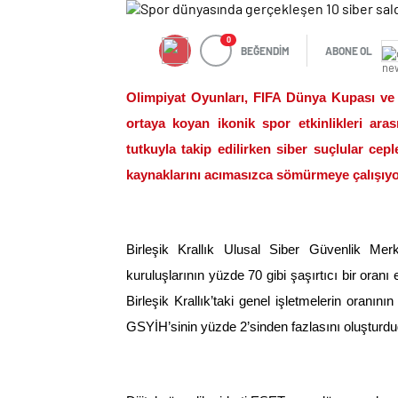
0
BEĞENDİM
ABONE OL
Olimpiyat Oyunları, FIFA Dünya Kupası ve
ortaya koyan ikonik spor etkinlikleri aras
tutkuyla takip edilirken siber suçlular cep
kaynaklarını acımasızca sömürmeye çalışıyo
Birleşik Krallık Ulusal Siber Güvenlik Me
kuruluşlarının yüzde 70 gibi şaşırtıcı bir oranı 
Birleşik Krallık’taki genel işletmelerin oranın
GSYİH’sinin yüzde 2’sinden fazlasını oluşturd