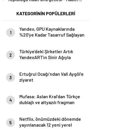
Şafak
KATEGORİNİN POPÜLERLERİ
Yandex, GPU Kaynaklarında
1
%20'ye Kadar Tasarruf Sağlayan
LLM Eğitim Aracını Açık Kaynak
Olarak Kullanıma Sundu- Haber
Türkiye'deki Şirketler Artık
Şafak
2
YandexART'ın Sinir Ağıyla
Görseller Oluşturabilecek-
Haber Şafak
Ertuğrul Ocağı’ndan Vali Aygöl’e
3
ziyaret
Mufasa: Aslan Kral’dan Türkçe
4
dublajlı ve altyazılı fragman
yayınlandı- Haber Şafak
Netflix, önümüzdeki dönemde
5
yayınlanacak 12 yeni yerel
yapımıyla Türkiye’nin kreatif