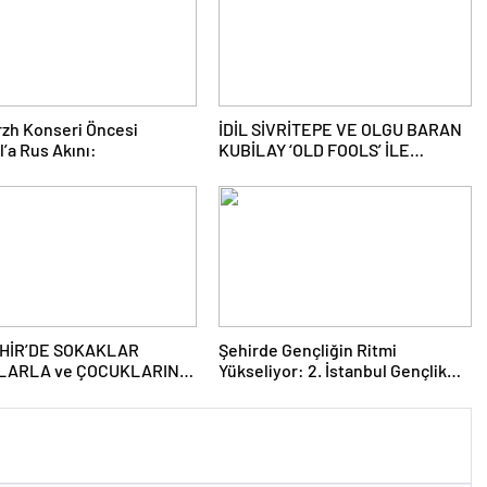
zh Konseri Öncesi
İDİL SİVRİTEPE VE OLGU BARAN
l’a Rus Akını:
KUBİLAY ‘OLD FOOLS’ İLE
TÜRSAK VAKFI İÇİN SAHNEDE!
HİR’DE SOKAKLAR
Şehirde Gençliğin Ritmi
LARLA ve ÇOCUKLARIN
Yükseliyor: 2. İstanbul Gençlik
YLE RENKLENİYOR!
Müzik Festivali, 16–19 Mayıs’ta
Kentin Dört Bir Yanında!