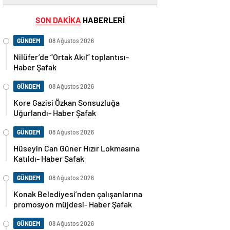
SON DAKİKA
HABERLERİ
GÜNDEM
08 Ağustos 2026
Nilüfer’de “Ortak Akıl” toplantısı-
Haber Şafak
GÜNDEM
08 Ağustos 2026
Kore Gazisi Özkan Sonsuzluğa
Uğurlandı- Haber Şafak
GÜNDEM
08 Ağustos 2026
Hüseyin Can Güner Hızır Lokmasına
Katıldı- Haber Şafak
GÜNDEM
08 Ağustos 2026
Konak Belediyesi’nden çalışanlarına
promosyon müjdesi- Haber Şafak
GÜNDEM
08 Ağustos 2026