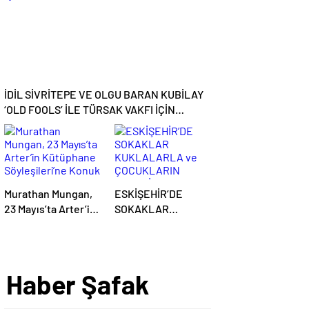
İDİL SİVRİTEPE VE OLGU BARAN KUBİLAY
‘OLD FOOLS’ İLE TÜRSAK VAKFI İÇİN
SAHNEDE!
Murathan Mungan,
ESKİŞEHİR’DE
23 Mayıs’ta Arter’in
SOKAKLAR
Kütüphane
KUKLALARLA ve
Söyleşileri’ne
ÇOCUKLARIN
Konuk Oluyor!
NEŞESİYLE
RENKLENİYOR!
- Haber Şafak