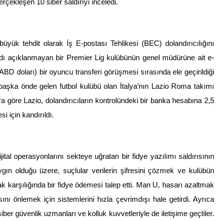
rçekleşen 10 siber saldırıyı inceledi.
yük tehdit olarak İş E-postası Tehlikesi (BEC) dolandırıcılığını
adı açıklanmayan bir Premier Lig kulübünün genel müdürüne ait e-
 ABD doları) bir oyuncu transferi görüşmesi sırasında ele geçirildiği
bir başka önde gelen futbol kulübü olan İtalya’nın Lazio Roma takımı
a göre Lazio, dolandırıcıların kontrolündeki bir banka hesabına 2,5
i için kandırıldı.
al operasyonlarını sekteye uğratan bir fidye yazılımı saldırısının
aygın olduğu üzere, suçlular verilerin şifresini çözmek ve kulübün
k karşılığında bir fidye ödemesi talep etti. Man U, hasarı azaltmak
nı önlemek için sistemlerini hızla çevrimdışı hale getirdi. Ayrıca
ber güvenlik uzmanları ve kolluk kuvvetleriyle de iletişime geçtiler.