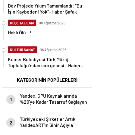
Dev Projede Yıkım Tamamlandı: “Bu
İşin Kaybedeni Yok”- Haber Şafak
KÖŞE YAZILARI
08 Ağustos 2026
Haklı Ölü…!
KÜLTÜR SANAT
08 Ağustos 2026
Kemer Belediyesi Türk Müziği
Topluluğu’ndan sıra gecesi – Haber
Şafak
KATEGORİNİN POPÜLERLERİ
Yandex, GPU Kaynaklarında
1
%20'ye Kadar Tasarruf Sağlayan
LLM Eğitim Aracını Açık Kaynak
Olarak Kullanıma Sundu- Haber
Türkiye'deki Şirketler Artık
Şafak
2
YandexART'ın Sinir Ağıyla
Görseller Oluşturabilecek-