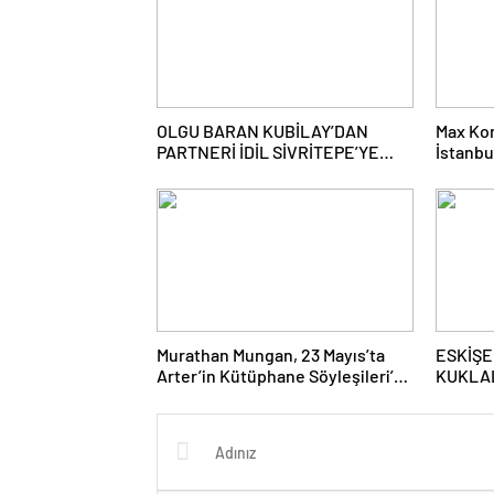
OLGU BARAN KUBİLAY’DAN
Max Kor
PARTNERİ İDİL SİVRİTEPE’YE
İstanbu
ÖVGÜ DOLU SÖZLER!
Murathan Mungan, 23 Mayıs’ta
ESKİŞE
Arter’in Kütüphane Söyleşileri’ne
KUKLA
Konuk Oluyor!
NEŞESİ