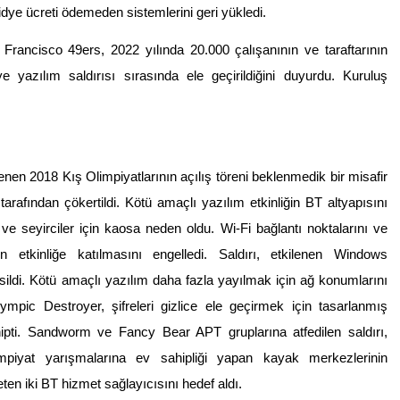
fidye ücreti ödemeden sistemlerini geri yükledi.
 Francisco 49ers, 2022 yılında 20.000 çalışanının ve taraftarının
dye yazılım saldırısı sırasında ele geçirildiğini duyurdu. Kuruluş
n 2018 Kış Olimpiyatlarının açılış töreni beklenmedik bir misafir
rafından çökertildi. Kötü amaçlı yazılım etkinliğin BT altyapısını
ve seyirciler için kaosa neden oldu. Wi-Fi bağlantı noktalarını ve
rin etkinliğe katılmasını engelledi. Saldırı, etkilenen Windows
ak sildi. Kötü amaçlı yazılım daha fazla yayılmak için ağ konumlarını
lympic Destroyer, şifreleri gizlice ele geçirmek için tasarlanmış
hipti. Sandworm ve Fancy Bear APT gruplarına atfedilen saldırı,
limpiyat yarışmalarına ev sahipliği yapan kayak merkezlerinin
neten iki BT hizmet sağlayıcısını hedef aldı.