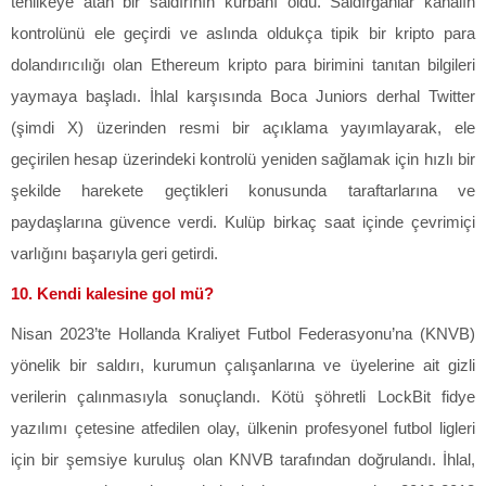
tehlikeye atan bir saldırının kurbanı oldu. Saldırganlar kanalın
kontrolünü ele geçirdi ve aslında oldukça tipik bir kripto para
dolandırıcılığı olan Ethereum kripto para birimini tanıtan bilgileri
yaymaya başladı. İhlal karşısında Boca Juniors derhal Twitter
(şimdi X) üzerinden resmi bir açıklama yayımlayarak, ele
geçirilen hesap üzerindeki kontrolü yeniden sağlamak için hızlı bir
şekilde harekete geçtikleri konusunda taraftarlarına ve
paydaşlarına güvence verdi. Kulüp birkaç saat içinde çevrimiçi
varlığını başarıyla geri getirdi.
10. Kendi kalesine gol mü?
Nisan 2023’te Hollanda Kraliyet Futbol Federasyonu’na (KNVB)
yönelik bir saldırı, kurumun çalışanlarına ve üyelerine ait gizli
verilerin çalınmasıyla sonuçlandı. Kötü şöhretli LockBit fidye
yazılımı çetesine atfedilen olay, ülkenin profesyonel futbol ligleri
için bir şemsiye kuruluş olan KNVB tarafından doğrulandı. İhlal,