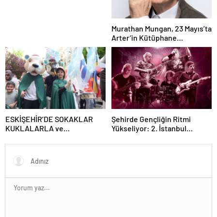
SAHNEDE!
Murathan Mungan, 23 Mayıs’ta
Arter’in Kütüphane
Söyleşileri’ne Konuk Oluyor!
ESKİŞEHİR’DE SOKAKLAR
Şehirde Gençliğin Ritmi
KUKLALARLA ve
Yükseliyor: 2. İstanbul
ÇOCUKLARIN NEŞESİYLE
Gençlik Müzik Festivali, 16–19
RENKLENİYOR!
Mayıs’ta Kentin Dört Bir
Yanında!