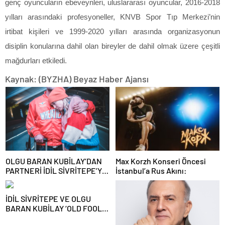
genç oyuncuların ebeveynleri, uluslararası oyuncular,
2016-2018
yılları arasındaki profesyoneller, KNVB Spor Tıp Merkezi’nin
irtibat kişileri ve
1999-2020
yılları arasında organizasyonun
disiplin konularına dahil olan bireyler de dahil olmak üzere çeşitli
mağdurları etkiledi.
Kaynak: (BYZHA) Beyaz Haber Ajansı
OLGU BARAN KUBİLAY’DAN
Max Korzh Konseri Öncesi
PARTNERİ İDİL SİVRİTEPE’YE
İstanbul’a Rus Akını:
ÖVGÜ DOLU SÖZLER!
İDİL SİVRİTEPE VE OLGU
BARAN KUBİLAY ‘OLD FOOLS’
İLE TÜRSAK VAKFI İÇİN