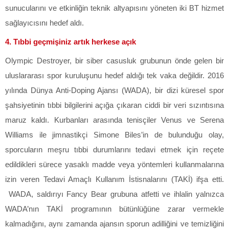
sunucularını ve etkinliğin teknik altyapısını yöneten iki BT hizmet
sağlayıcısını hedef aldı.
4. Tıbbi geçmişiniz artık herkese açık
Olympic Destroyer, bir siber casusluk grubunun önde gelen bir
uluslararası spor kuruluşunu hedef aldığı tek vaka değildir. 2016
yılında Dünya Anti-Doping Ajansı (WADA), bir dizi küresel spor
şahsiyetinin tıbbi bilgilerini açığa çıkaran ciddi bir veri sızıntısına
maruz kaldı. Kurbanları arasında tenisçiler Venus ve Serena
Williams ile jimnastikçi Simone Biles’in de bulunduğu olay,
sporcuların meşru tıbbi durumlarını tedavi etmek için reçete
edildikleri sürece yasaklı madde veya yöntemleri kullanmalarına
izin veren Tedavi Amaçlı Kullanım İstisnalarını (TAKİ) ifşa etti.
WADA, saldırıyı Fancy Bear grubuna atfetti ve ihlalin yalnızca
WADA’nın TAKİ programının bütünlüğüne zarar vermekle
kalmadığını, aynı zamanda ajansın sporun adilliğini ve temizliğini