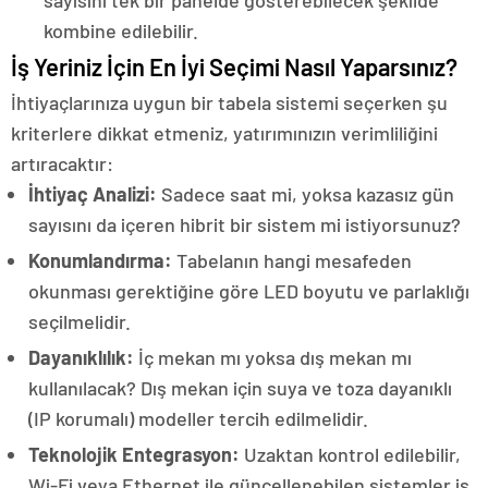
sayısını tek bir panelde gösterebilecek şekilde
kombine edilebilir.
İş Yeriniz İçin En İyi Seçimi Nasıl Yaparsınız?
İhtiyaçlarınıza uygun bir tabela sistemi seçerken şu
kriterlere dikkat etmeniz, yatırımınızın verimliliğini
artıracaktır:
İhtiyaç Analizi:
Sadece saat mi, yoksa kazasız gün
sayısını da içeren hibrit bir sistem mi istiyorsunuz?
Konumlandırma:
Tabelanın hangi mesafeden
okunması gerektiğine göre LED boyutu ve parlaklığı
seçilmelidir.
Dayanıklılık:
İç mekan mı yoksa dış mekan mı
kullanılacak? Dış mekan için suya ve toza dayanıklı
(IP korumalı) modeller tercih edilmelidir.
Teknolojik Entegrasyon:
Uzaktan kontrol edilebilir,
Wi-Fi veya Ethernet ile güncellenebilen sistemler iş