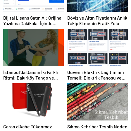
Dijital Lisans Satın Al: Orijinal
Döviz ve Altın Fiyatlarını Anlık
Yazılıma Dakikalar İçinde
Takip Etmenin Pratik Yolu
Sahip Olun
İstanbul’da Dansın İki Farklı
Güvenli Elektrik Dağıtımının
Ritmi: Bakırköy Tango ve
Temeli: Elektrik Panosu ve
Kadıköy Salsa Kursları
Şantiye Panosu Rehberi
Caran d’Ache Tükenmez
Sıkma Kehribar Tesbih Neden