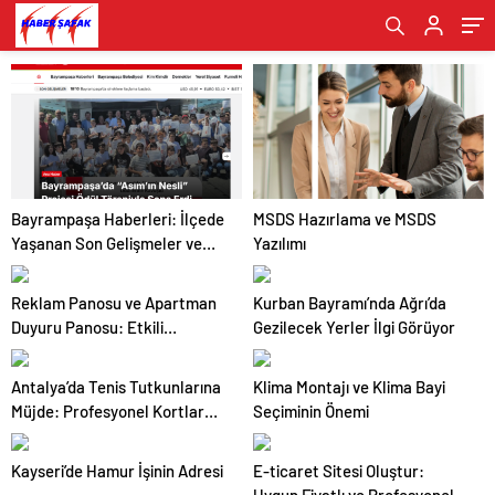
Bayrampaşa Haberleri: İlçede
MSDS Hazırlama ve MSDS
Yaşanan Son Gelişmeler ve
Yazılımı
Güncel Gündem
Reklam Panosu ve Apartman
Kurban Bayramı’nda Ağrı’da
Duyuru Panosu: Etkili
Gezilecek Yerler İlgi Görüyor
İletişimin Vazgeçilmez
Araçları
Antalya’da Tenis Tutkunlarına
Klima Montajı ve Klima Bayi
Müjde: Profesyonel Kortlar
Seçiminin Önemi
Artık Bir Tık Uzağınızda!
Kayseri’de Hamur İşinin Adresi
E-ticaret Sitesi Oluştur: