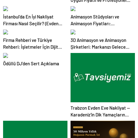
Uygun Fiyatlı ve Profesyonel
Çözümler
İstanbul’da En İyi Nakliyat
Animasyon Stüdyoları ve
Firması Nasıl Seçilir? (Evden
Animasyon Fiyatları:
Eve Nakliyat Rehberi)
Profesyonel Hizmet Alırken
Bilmeniz Gerekenler
Firma Rehberi ve Türkiye
3D Animasyon ve Animasyon
Rehberi: İşletmeler İçin Dijital
Şirketleri: Markanızı Geleceğe
Görünürlüğün Anahtarı
Taşıyan Güç
Ödüllü DJ’den Sert Açıklama
Trabzon Evden Eve Nakliyat —
Karadeniz’in Dik Yamaçlarında
Profesyonel Çözümler