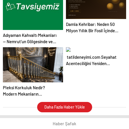
Damla Kehribar: Neden 50
Milyon Yıllık Bir Fosil İçinde
Adıyaman Kahvaltı Mekanları
Böcek Bulmak Tesbihi Daha
— Nemrut’un Gölgesinde ve
Değerli Kılıyor?
Kommagene Mirasında Eşsiz
Bir Sabah
tatildeneyimi.com Seyahat
Acenteciliğini Yeniden
Tanımlıyor
Pleksi Korkuluk Nedir?
Modern Mekanların
Vazgeçilmez Şeffaf Çözümü
Daha Fazla Haber Yükle
Haber Şafak