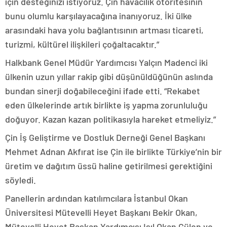
için desteğinizi istiyoruz. Çin havacılık otoritesinin
bunu olumlu karşılayacağına inanıyoruz. İki ülke
arasındaki hava yolu bağlantısının artması ticareti,
turizmi, kültürel ilişkileri çoğaltacaktır.”
Halkbank Genel Müdür Yardımcısı Yalçın Madenci iki
ülkenin uzun yıllar rakip gibi düşünüldüğünün aslında
bundan sinerji doğabileceğini ifade etti. “Rekabet
eden ülkelerinde artık birlikte iş yapma zorunluluğu
doğuyor. Kazan kazan politikasıyla hareket etmeliyiz.”
Çin İş Geliştirme ve Dostluk Derneği Genel Başkanı
Mehmet Adnan Akfırat ise Çin ile birlikte Türkiye’nin bir
üretim ve dağıtım üssü haline getirilmesi gerektiğini
söyledi.
Panellerin ardından katılımcılara İstanbul Okan
Üniversitesi Mütevelli Heyet Başkanı Bekir Okan,
Mütevelli Heyet Başkan Yardımcısı Işıl Okan Gülen ve