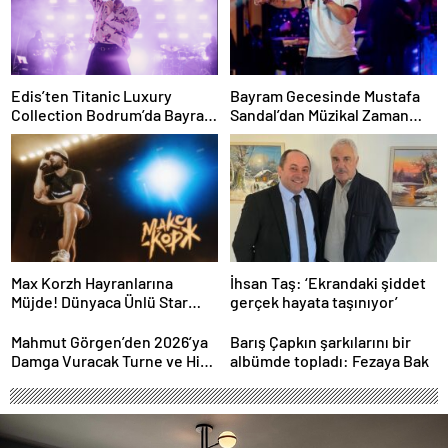
Edis’ten Titanic Luxury
Bayram Gecesinde Mustafa
Collection Bodrum’da Bayram
Sandal’dan Müzikal Zaman
Gecesine Damga Vuran
Yolculuğu
Performans
Max Korzh Hayranlarına
İhsan Taş: ‘Ekrandaki şiddet
Müjde! Dünyaca Ünlü Star
gerçek hayata taşınıyor’
İstanbul’da Canlı
Performansla Hayranlarıyla
Mahmut Görgen’den 2026’ya
Barış Çapkın şarkılarını bir
Buluşuyor
Damga Vuracak Turne ve Hit
albümde topladı: Fezaya Bak
Proje Yağmuru