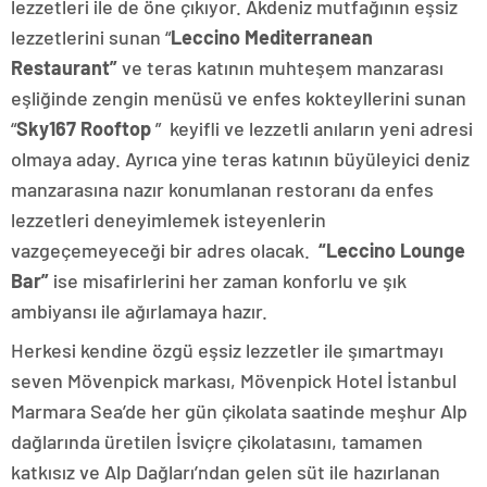
lezzetleri ile de öne çıkıyor. Akdeniz mutfağının eşsiz
lezzetlerini sunan “
Leccino Mediterranean
Restaurant”
ve teras katının muhteşem manzarası
eşliğinde zengin menüsü ve enfes kokteyllerini sunan
“
Sky167 Rooftop
” keyifli ve lezzetli anıların yeni adresi
olmaya aday. Ayrıca yine teras katının büyüleyici deniz
manzarasına nazır konumlanan restoranı da enfes
lezzetleri deneyimlemek isteyenlerin
vazgeçemeyeceği bir adres olacak.
“Leccino Lounge
Bar”
ise misafirlerini her zaman konforlu ve şık
ambiyansı ile ağırlamaya hazır.
Herkesi kendine özgü eşsiz lezzetler ile şımartmayı
seven Mövenpick markası, Mövenpick Hotel İstanbul
Marmara Sea’de her gün çikolata saatinde meşhur Alp
dağlarında üretilen İsviçre çikolatasını, tamamen
katkısız ve Alp Dağları’ndan gelen süt ile hazırlanan