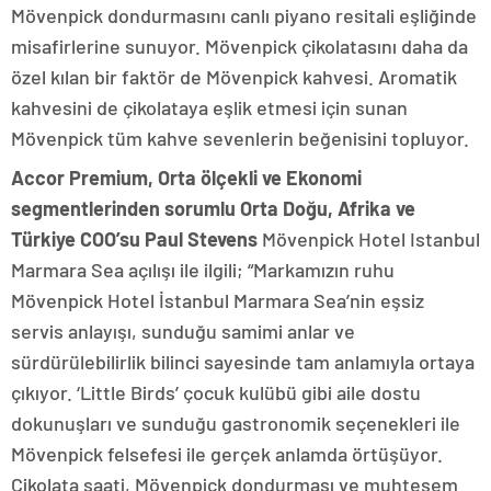
Mövenpick dondurmasını canlı piyano resitali eşliğinde
misafirlerine sunuyor. Mövenpick çikolatasını daha da
özel kılan bir faktör de Mövenpick kahvesi. Aromatik
kahvesini de çikolataya eşlik etmesi için sunan
Mövenpick tüm kahve sevenlerin beğenisini topluyor.
Accor Premium, Orta ölçekli ve Ekonomi
segmentlerinden sorumlu Orta Doğu, Afrika ve
Türkiye COO’su Paul Stevens
Mövenpick Hotel Istanbul
Marmara Sea açılışı ile ilgili; “Markamızın ruhu
Mövenpick Hotel İstanbul Marmara Sea’nin eşsiz
servis anlayışı, sunduğu samimi anlar ve
sürdürülebilirlik bilinci sayesinde tam anlamıyla ortaya
çıkıyor. ‘Little Birds’ çocuk kulübü gibi aile dostu
dokunuşları ve sunduğu gastronomik seçenekleri ile
Mövenpick felsefesi ile gerçek anlamda örtüşüyor.
Çikolata saati, Mövenpick dondurması ve muhteşem