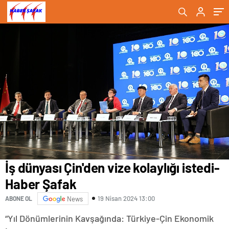
İş dünyası Çin'den vize kolaylığı istedi-
Haber Şafak
19 Nisan 2024 13:00
ABONE OL
News
“Yıl Dönümlerinin Kavşağında: Türkiye-Çin Ekonomik