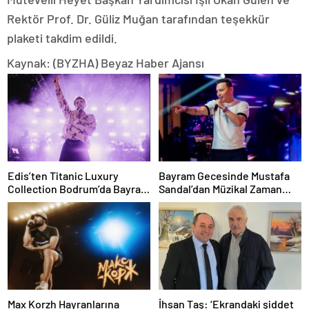
Rektör Prof. Dr. Güliz Muğan tarafından teşekkür
plaketi takdim edildi.
Kaynak: (BYZHA) Beyaz Haber Ajansı
Edis’ten Titanic Luxury
Bayram Gecesinde Mustafa
Collection Bodrum’da Bayram
Sandal’dan Müzikal Zaman
Gecesine Damga Vuran
Yolculuğu
Performans
Max Korzh Hayranlarına
İhsan Taş: ‘Ekrandaki şiddet