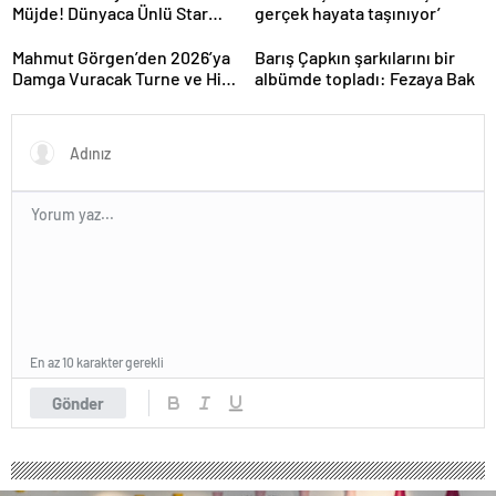
Müjde! Dünyaca Ünlü Star
gerçek hayata taşınıyor’
İstanbul’da Canlı
Performansla Hayranlarıyla
Mahmut Görgen’den 2026’ya
Barış Çapkın şarkılarını bir
Buluşuyor
Damga Vuracak Turne ve Hit
albümde topladı: Fezaya Bak
Proje Yağmuru
En az 10 karakter gerekli
Gönder