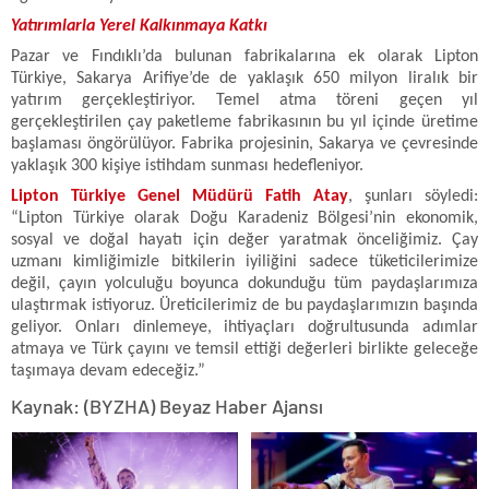
Yatırımlarla Yerel Kalkınmaya Katkı
Pazar ve Fındıklı’da bulunan fabrikalarına ek olarak Lipton
Türkiye, Sakarya Arifiye’de de yaklaşık 650 milyon liralık bir
yatırım gerçekleştiriyor. Temel atma töreni geçen yıl
gerçekleştirilen çay paketleme fabrikasının bu yıl içinde üretime
başlaması öngörülüyor. Fabrika projesinin, Sakarya ve çevresinde
yaklaşık 300 kişiye istihdam sunması hedefleniyor.
Lipton Türkiye Genel Müdürü Fatih Atay
, şunları söyledi:
“Lipton Türkiye olarak Doğu Karadeniz Bölgesi’nin ekonomik,
sosyal ve doğal hayatı için değer yaratmak önceliğimiz. Çay
uzmanı kimliğimizle bitkilerin iyiliğini sadece tüketicilerimize
değil, çayın yolculuğu boyunca dokunduğu tüm paydaşlarımıza
ulaştırmak istiyoruz. Üreticilerimiz de bu paydaşlarımızın başında
geliyor. Onları dinlemeye, ihtiyaçları doğrultusunda adımlar
atmaya ve Türk çayını ve temsil ettiği değerleri birlikte geleceğe
taşımaya devam edeceğiz.”
Kaynak: (BYZHA) Beyaz Haber Ajansı