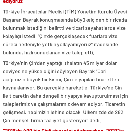
ediyoruz”
Türkiye İhracatçılar Meclisi (TİM) Yönetim Kurulu Üyesi
Başaran Bayrak konuşmasında büyükelçiden bir ricada
bulunmak istediğini belirtti ve ticari seyahatlerde vize
kolaylığı istedi. “Çin’de gerçekleşecek fuarlara vize
süreci nedeniyle yetkili yollayamıyoruz” ifadesinde
bulundu, hızlı sonuçlanan vize talep etti.
Türkiye’nin Çin’den yaptığı ithalatın 45 milyar dolar
seviyesine yükseldiğini söyleyen Bayrak “Cari
açığımızın büyük bir kısmı, Çin ile yapılan ticaretten
kaynaklanıyor. Bu gerçekle hareketle, Türkiye’de Çin
ile ticaretin daha dengeli bir yapıya kavuşturulması için
taleplerimiz ve çalışmalarımız devam ediyor. Ticaretin
gelişmesi, hepimizin lehine olacak. Ülkemizde de 282
Çin menşeli firma faaliyet gösteriyor” dedi.
“2019’da 400 bin Çinli ziyaretçi ağırlamışken, 2023’te