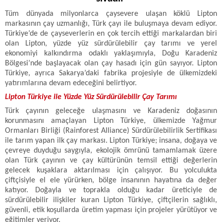
Tüm dünyada milyonlarca çaysevere ulaşan köklü Lipton
markasının çay uzmanlığı, Türk çayı ile buluşmaya devam ediyor.
Türkiye’de de çayseverlerin en çok tercih ettiği markalardan biri
olan Lipton, yüzde yüz sürdürülebilir çay tarımı ve yerel
ekonomiyi kalkındırma odaklı yaklaşımıyla, Doğu Karadeniz
Bölgesi’nde başlayacak olan çay hasadı için gün sayıyor. Lipton
Türkiye, ayrıca Sakarya’daki fabrika projesiyle de ülkemizdeki
yatırımlarına devam edeceğini belirtiyor.
Lipton Türkiye ile Yüzde Yüz Sürdürülebilir Çay Tarımı
Türk çayının geleceğe ulaşmasını ve Karadeniz doğasının
korunmasını amaçlayan Lipton Türkiye, ülkemizde Yağmur
Ormanları Birliği (Rainforest Alliance) Sürdürülebilirlik Sertifikası
ile tarım yapan ilk çay markası. Lipton Türkiye; insana, doğaya ve
çevreye duyduğu saygıyla, ekolojik ömrünü tamamlamak üzere
olan Türk çayının ve çay kültürünün temsil ettiği değerlerin
gelecek kuşaklara aktarılması için çalışıyor. Bu yolculukta
çiftçisiyle el ele yürürken, bölge insanının hayatına da değer
katıyor. Doğayla ve toprakla olduğu kadar üreticiyle de
sürdürülebilir ilişkiler kuran Lipton Türkiye, çiftçilerin sağlıklı,
güvenli, etik koşullarda üretim yapması için projeler yürütüyor ve
eğitimler veriyor.