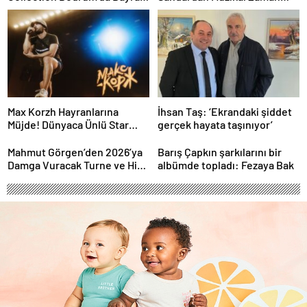
Gecesine Damga Vuran
Yolculuğu
Performans
Max Korzh Hayranlarına
İhsan Taş: ‘Ekrandaki şiddet
Müjde! Dünyaca Ünlü Star
gerçek hayata taşınıyor’
İstanbul’da Canlı
Performansla Hayranlarıyla
Mahmut Görgen’den 2026’ya
Barış Çapkın şarkılarını bir
Buluşuyor
Damga Vuracak Turne ve Hit
albümde topladı: Fezaya Bak
Proje Yağmuru