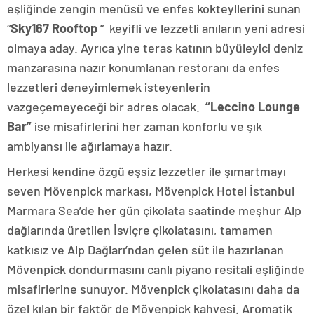
eşliğinde zengin menüsü ve enfes kokteyllerini sunan
“
Sky167 Rooftop
” keyifli ve lezzetli anıların yeni adresi
olmaya aday. Ayrıca yine teras katının büyüleyici deniz
manzarasına nazır konumlanan restoranı da enfes
lezzetleri deneyimlemek isteyenlerin
vazgeçemeyeceği bir adres olacak.
“Leccino Lounge
Bar”
ise misafirlerini her zaman konforlu ve şık
ambiyansı ile ağırlamaya hazır.
Herkesi kendine özgü eşsiz lezzetler ile şımartmayı
seven Mövenpick markası, Mövenpick Hotel İstanbul
Marmara Sea’de her gün çikolata saatinde meşhur Alp
dağlarında üretilen İsviçre çikolatasını, tamamen
katkısız ve Alp Dağları’ndan gelen süt ile hazırlanan
Mövenpick dondurmasını canlı piyano resitali eşliğinde
misafirlerine sunuyor. Mövenpick çikolatasını daha da
özel kılan bir faktör de Mövenpick kahvesi. Aromatik