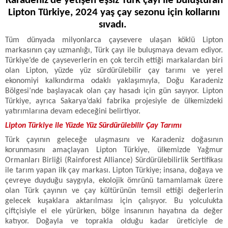
Karadeniz’de yetişen eşsiz Türk çayı ile buluşturan
Lipton Türkiye, 2024 yaş çay sezonu için kollarını
sıvadı.
Tüm dünyada milyonlarca çaysevere ulaşan köklü Lipton
markasının çay uzmanlığı, Türk çayı ile buluşmaya devam ediyor.
Türkiye’de de çayseverlerin en çok tercih ettiği markalardan biri
olan Lipton, yüzde yüz sürdürülebilir çay tarımı ve yerel
ekonomiyi kalkındırma odaklı yaklaşımıyla, Doğu Karadeniz
Bölgesi’nde başlayacak olan çay hasadı için gün sayıyor. Lipton
Türkiye, ayrıca Sakarya’daki fabrika projesiyle de ülkemizdeki
yatırımlarına devam edeceğini belirtiyor.
Lipton Türkiye ile Yüzde Yüz Sürdürülebilir Çay Tarımı
Türk çayının geleceğe ulaşmasını ve Karadeniz doğasının
korunmasını amaçlayan Lipton Türkiye, ülkemizde Yağmur
Ormanları Birliği (Rainforest Alliance) Sürdürülebilirlik Sertifikası
ile tarım yapan ilk çay markası. Lipton Türkiye; insana, doğaya ve
çevreye duyduğu saygıyla, ekolojik ömrünü tamamlamak üzere
olan Türk çayının ve çay kültürünün temsil ettiği değerlerin
gelecek kuşaklara aktarılması için çalışıyor. Bu yolculukta
çiftçisiyle el ele yürürken, bölge insanının hayatına da değer
katıyor. Doğayla ve toprakla olduğu kadar üreticiyle de