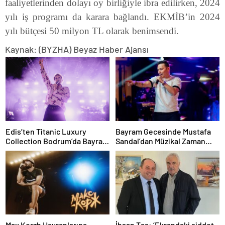
faaliyetlerinden dolayı oy birliğiyle ibra edilirken, 2024
yılı iş programı da karara bağlandı. EKMİB’in 2024
yılı bütçesi 50 milyon TL olarak benimsendi.
Kaynak: (BYZHA) Beyaz Haber Ajansı
Edis’ten Titanic Luxury
Bayram Gecesinde Mustafa
Collection Bodrum’da Bayram
Sandal’dan Müzikal Zaman
Gecesine Damga Vuran
Yolculuğu
Performans
Max Korzh Hayranlarına
İhsan Taş: ‘Ekrandaki şiddet