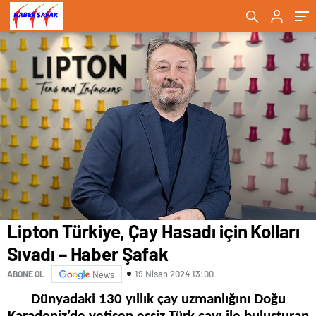
Haber Şafak
sahip oluyor- Haber Şafak
Lipton Türkiye, Çay Hasadı için Kolları
Sıvadı – Haber Şafak
19 Nisan 2024 13:00
ABONE OL
News
Dünyadaki 130 yıllık çay uzmanlığını Doğu