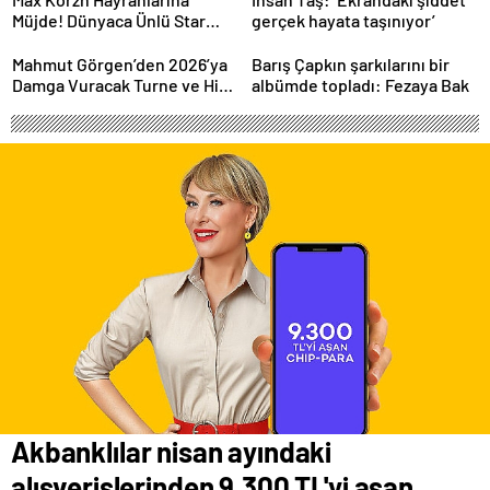
Müjde! Dünyaca Ünlü Star
gerçek hayata taşınıyor’
İstanbul’da Canlı
Performansla Hayranlarıyla
Mahmut Görgen’den 2026’ya
Barış Çapkın şarkılarını bir
Buluşuyor
Damga Vuracak Turne ve Hit
albümde topladı: Fezaya Bak
Proje Yağmuru
Akbanklılar nisan ayındaki
alışverişlerinden 9.300 TL'yi aşan