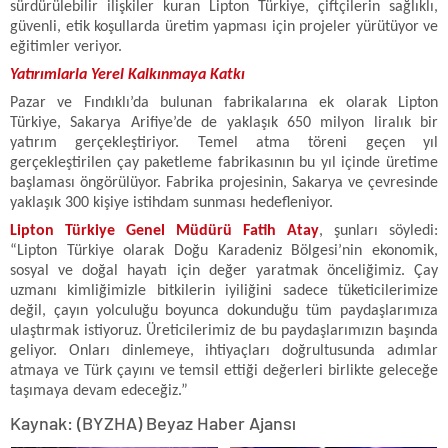
sürdürülebilir ilişkiler kuran Lipton Türkiye, çiftçilerin sağlıklı,
güvenli, etik koşullarda üretim yapması için projeler yürütüyor ve
eğitimler veriyor.
Yatırımlarla Yerel Kalkınmaya Katkı
Pazar ve Fındıklı’da bulunan fabrikalarına ek olarak Lipton
Türkiye, Sakarya Arifiye’de de yaklaşık 650 milyon liralık bir
yatırım gerçekleştiriyor. Temel atma töreni geçen yıl
gerçekleştirilen çay paketleme fabrikasının bu yıl içinde üretime
başlaması öngörülüyor. Fabrika projesinin, Sakarya ve çevresinde
yaklaşık 300 kişiye istihdam sunması hedefleniyor.
Lipton Türkiye Genel Müdürü Fatih Atay
, şunları söyledi:
“Lipton Türkiye olarak Doğu Karadeniz Bölgesi’nin ekonomik,
sosyal ve doğal hayatı için değer yaratmak önceliğimiz. Çay
uzmanı kimliğimizle bitkilerin iyiliğini sadece tüketicilerimize
değil, çayın yolculuğu boyunca dokunduğu tüm paydaşlarımıza
ulaştırmak istiyoruz. Üreticilerimiz de bu paydaşlarımızın başında
geliyor. Onları dinlemeye, ihtiyaçları doğrultusunda adımlar
atmaya ve Türk çayını ve temsil ettiği değerleri birlikte geleceğe
taşımaya devam edeceğiz.”
Kaynak: (BYZHA) Beyaz Haber Ajansı