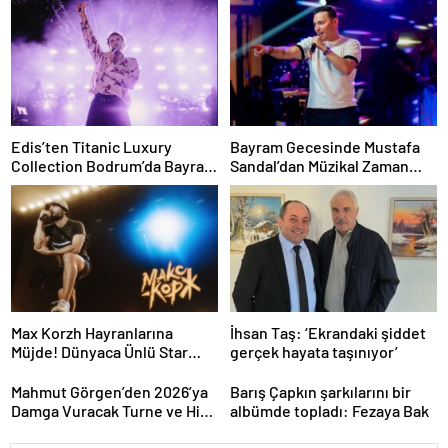
Edis’ten Titanic Luxury
Bayram Gecesinde Mustafa
Collection Bodrum’da Bayram
Sandal’dan Müzikal Zaman
Gecesine Damga Vuran
Yolculuğu
Performans
Max Korzh Hayranlarına
İhsan Taş: ‘Ekrandaki şiddet
Müjde! Dünyaca Ünlü Star
gerçek hayata taşınıyor’
İstanbul’da Canlı
Performansla Hayranlarıyla
Mahmut Görgen’den 2026’ya
Barış Çapkın şarkılarını bir
Buluşuyor
Damga Vuracak Turne ve Hit
albümde topladı: Fezaya Bak
Proje Yağmuru