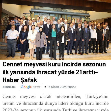
Cennet meyvesi kuru incirde sezonun
ilk yarısında ihracat yüzde 21 arttı-
Haber Şafak
18 Nisan 2024 20:20
ABONE OL
News
Cennet meyvesi olarak nitelendirilen, Türkiye’nin
üretim ve ihracatında dünya lideri olduğu kuru incirde
2023-24 sezonun ilk yarısında Türkiye ihracatını yüzde