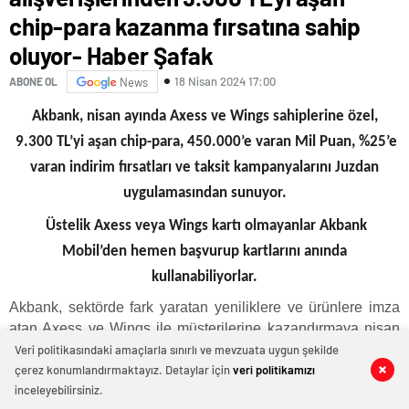
chip-para kazanma fırsatına sahip
oluyor- Haber Şafak
18 Nisan 2024 17:00
ABONE OL
News
Akbank, nisan ayında Axess ve Wings sahiplerine özel,
9.300 TL’yi aşan chip-para, 450.000’e varan Mil Puan, %25’e
varan indirim fırsatları ve taksit kampanyalarını Juzdan
uygulamasından sunuyor.
Üstelik Axess veya Wings kartı olmayanlar Akbank
Mobil’den hemen başvurup kartlarını anında
kullanabiliyorlar.
Akbank, sektörde fark yaratan yeniliklere ve ürünlere imza
atan Axess ve Wings ile müşterilerine kazandırmaya nisan
ayında da devam ediyor. Axess sahipleri yapacakları 2.000
Veri politikasındaki amaçlarla sınırlı ve mevzuata uygun şekilde
TL ve üzeri ikinci ve sonraki her giyim ve elektronik
çerez konumlandırmaktayız. Detaylar için
veri politikamızı
0
0
0
0
0
0
0
0
0
0
inceleyebilirsiniz.
alışverişine 50 TL, toplamda 200 TL kazanıyor. Wings