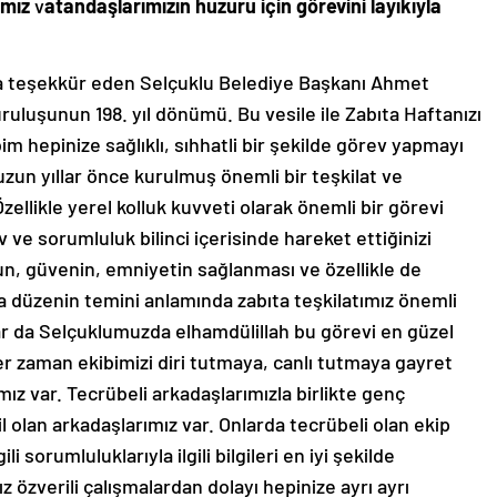
ımız
v
atandaşlarımızın huzuru için görevini layıkıyla
’na teşekkür eden Selçuklu Belediye Başkanı Ahmet
ruluşunun 198. yıl dönümü. Bu vesile ile Zabıta Haftanızı
im hepinize sağlıklı, sıhhatli bir şekilde görev yapmayı
 uzun yıllar önce kurulmuş önemli bir teşkilat ve
llikle yerel kolluk kuvveti olarak önemli bir görevi
ve sorumluluk bilinci içerisinde hareket ettiğinizi
un, güvenin, emniyetin sağlanması ve özellikle de
a düzenin temini anlamında zabıta teşkilatımız önemli
r da Selçuklumuzda elhamdülillah bu görevi en güzel
Her zaman ekibimizi diri tutmaya, canlı tutmaya gayret
ız var. Tecrübeli arkadaşlarımızla birlikte genç
l olan arkadaşlarımız var. Onlarda tecrübeli olan ekip
i sorumluluklarıyla ilgili bilgileri en iyi şekilde
 özverili çalışmalardan dolayı hepinize ayrı ayrı