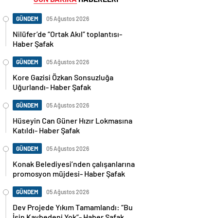
GÜNDEM
05 Ağustos 2026
Nilüfer’de “Ortak Akıl” toplantısı-
Haber Şafak
GÜNDEM
05 Ağustos 2026
Kore Gazisi Özkan Sonsuzluğa
Uğurlandı- Haber Şafak
GÜNDEM
05 Ağustos 2026
Hüseyin Can Güner Hızır Lokmasına
Katıldı- Haber Şafak
GÜNDEM
05 Ağustos 2026
Konak Belediyesi’nden çalışanlarına
promosyon müjdesi- Haber Şafak
GÜNDEM
05 Ağustos 2026
Dev Projede Yıkım Tamamlandı: “Bu
İşin Kaybedeni Yok”- Haber Şafak