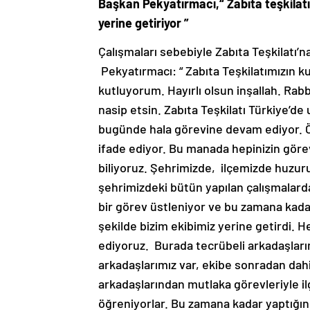
Başkan Pekyatırmacı,“
Zabıta teşkilat
yerine getiriyor ”
Çalışmaları sebebiyle Zabıta Teşkilatı
Pekyatırmacı: “ Zabıta Teşkilatımızın ku
kutluyorum. Hayırlı olsun inşallah. Rabb
nasip etsin. Zabıta Teşkilatı Türkiye’de
bugünde hala görevine devam ediyor. Öze
ifade ediyor. Bu manada hepinizin görev 
biliyoruz. Şehrimizde, ilçemizde huzur
şehrimizdeki bütün yapılan çalışmalard
bir görev üstleniyor ve bu zamana kada
şekilde bizim ekibimiz yerine getirdi. 
ediyoruz. Burada tecrübeli arkadaşlarım
arkadaşlarımız var, ekibe sonradan dahi
arkadaşlarından mutlaka görevleriyle ilgil
öğreniyorlar. Bu zamana kadar yaptığınız