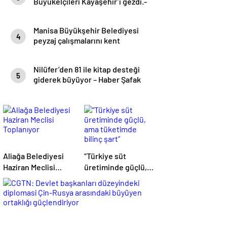
Büyükelçileri Kayaşehir’i gezdi.-
Haber Şafak
Manisa Büyükşehir Belediyesi
4
peyzaj çalışmalarını kent
genelinde sürdürüyor- Haber
Şafak
Nilüfer’den 81 ile kitap desteği
5
giderek büyüyor – Haber Şafak
Aliağa Belediyesi
“Türkiye süt
Haziran Meclisi
üretiminde güçlü,
Toplanıyor
ama tüketimde
bilinç şart”