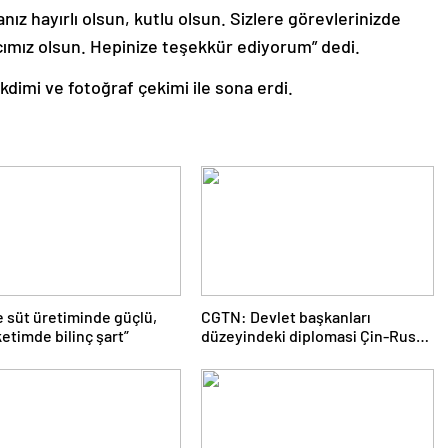
ız hayırlı olsun, kutlu olsun. Sizlere görevlerinizde
cımız olsun. Hepinize teşekkür ediyorum” dedi.
dimi ve fotoğraf çekimi ile sona erdi.
e süt üretiminde güçlü,
CGTN: Devlet başkanları
etimde bilinç şart”
düzeyindeki diplomasi Çin-Rusya
arasındaki büyüyen ortaklığı
güçlendiriyor