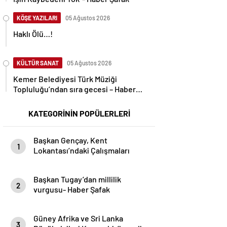
KÖŞE YAZILARI
05 Ağustos 2026
Haklı Ölü…!
KÜLTÜR SANAT
05 Ağustos 2026
Kemer Belediyesi Türk Müziği
Topluluğu’ndan sıra gecesi – Haber
Şafak
KATEGORİNİN POPÜLERLERİ
Başkan Gençay, Kent
1
Lokantası’ndaki Çalışmaları
İnceledi- Haber Şafak
Başkan Tugay’dan millilik
2
vurgusu- Haber Şafak
Güney Afrika ve Sri Lanka
3