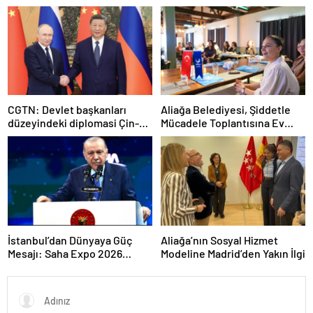
şart”
CGTN: Devlet başkanları
Aliağa Belediyesi, Şiddetle
düzeyindeki diplomasi Çin-
Mücadele Toplantısına Ev
Rusya arasındaki büyüyen
Sahipliği Yaptı
ortaklığı güçlendiriyor
İstanbul’dan Dünyaya Güç
Aliağa’nın Sosyal Hizmet
Mesajı: Saha Expo 2026
Modeline Madrid’den Yakın İlgi
Rekorlarla Kapılarını Kapattı