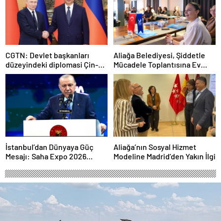
CGTN: Devlet başkanları
Aliağa Belediyesi, Şiddetle
düzeyindeki diplomasi Çin-
Mücadele Toplantısına Ev
Rusya arasındaki büyüyen
Sahipliği Yaptı
ortaklığı güçlendiriyor
İstanbul’dan Dünyaya Güç
Aliağa’nın Sosyal Hizmet
Mesajı: Saha Expo 2026
Modeline Madrid’den Yakın İlgi
Rekorlarla Kapılarını Kapattı