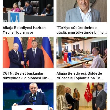
Aliağa Belediyesi Haziran
“Türkiye süt üretiminde
Meclisi Toplanıyor
güçlü, ama tüketimde bilinç
şart”
CGTN: Devlet başkanları
Aliağa Belediyesi, Şiddetle
düzeyindeki diplomasi Çin-
Mücadele Toplantısına Ev
Rusya arasındaki büyüyen
Sahipliği Yaptı
ortaklığı güçlendiriyor