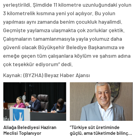
yerleştirildi. Şimdide 11 kilometre uzunluğundaki yolun
3 kilometrelik kısmına yeni yol açılıyor. Bu yolun
yapılması aynı zamanda benim çocukluk hayalimdi.
Geçmişte yaylamıza ulaşmakta çok zorluklar çektik.
Çalışmaların tamamlanmasıyla yayla yolumuz daha
güvenli olacak Büyükşehir Belediye Başkanımıza ve
emeğe geçen tüm çalışanlara köylüm ve şahsım adına
çok teşekkür ediyorum” dedi.
Kaynak: (BYZHA) Beyaz Haber Ajansı
Aliağa Belediyesi Haziran
“Türkiye süt üretiminde
Meclisi Toplanıyor
güçlü, ama tüketimde bilinç