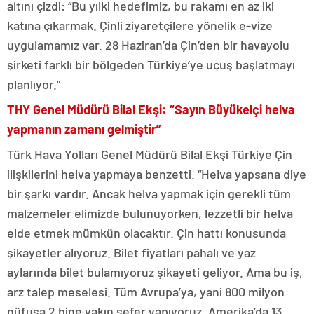
altını çizdi: “Bu yılki hedefimiz, bu rakamı en az iki
katına çıkarmak. Çinli ziyaretçilere yönelik e-vize
uygulamamız var. 28 Haziran’da Çin’den bir havayolu
şirketi farklı bir bölgeden Türkiye’ye uçuş başlatmayı
planlıyor.”
THY Genel Müdürü Bilal Ekşi: “Sayın Büyükelçi helva
yapmanın zamanı gelmiştir”
Türk Hava Yolları Genel Müdürü Bilal Ekşi Türkiye Çin
ilişkilerini helva yapmaya benzetti. “Helva yapsana diye
bir şarkı vardır. Ancak helva yapmak için gerekli tüm
malzemeler elimizde bulunuyorken, lezzetli bir helva
elde etmek mümkün olacaktır. Çin hattı konusunda
şikayetler alıyoruz. Bilet fiyatları pahalı ve yaz
aylarında bilet bulamıyoruz şikayeti geliyor. Ama bu iş,
arz talep meselesi. Tüm Avrupa’ya, yani 800 milyon
nüfusa 2 bine yakın sefer yapıyoruz. Amerika’da 13