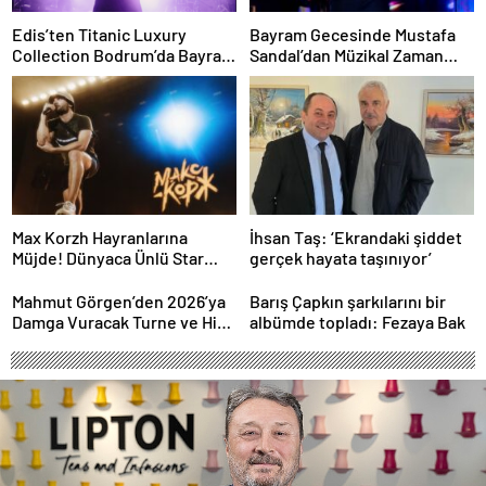
Edis’ten Titanic Luxury
Bayram Gecesinde Mustafa
Collection Bodrum’da Bayram
Sandal’dan Müzikal Zaman
Gecesine Damga Vuran
Yolculuğu
Performans
Max Korzh Hayranlarına
İhsan Taş: ‘Ekrandaki şiddet
Müjde! Dünyaca Ünlü Star
gerçek hayata taşınıyor’
İstanbul’da Canlı
Performansla Hayranlarıyla
Mahmut Görgen’den 2026’ya
Barış Çapkın şarkılarını bir
Buluşuyor
Damga Vuracak Turne ve Hit
albümde topladı: Fezaya Bak
Proje Yağmuru