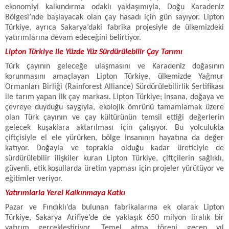
ekonomiyi kalkındırma odaklı yaklaşımıyla, Doğu Karadeniz
Bölgesi’nde başlayacak olan çay hasadı için gün sayıyor. Lipton
Türkiye, ayrıca Sakarya’daki fabrika projesiyle de ülkemizdeki
yatırımlarına devam edeceğini belirtiyor.
Lipton Türkiye ile Yüzde Yüz Sürdürülebilir Çay Tarımı
Türk çayının geleceğe ulaşmasını ve Karadeniz doğasının
korunmasını amaçlayan Lipton Türkiye, ülkemizde Yağmur
Ormanları Birliği (Rainforest Alliance) Sürdürülebilirlik Sertifikası
ile tarım yapan ilk çay markası. Lipton Türkiye; insana, doğaya ve
çevreye duyduğu saygıyla, ekolojik ömrünü tamamlamak üzere
olan Türk çayının ve çay kültürünün temsil ettiği değerlerin
gelecek kuşaklara aktarılması için çalışıyor. Bu yolculukta
çiftçisiyle el ele yürürken, bölge insanının hayatına da değer
katıyor. Doğayla ve toprakla olduğu kadar üreticiyle de
sürdürülebilir ilişkiler kuran Lipton Türkiye, çiftçilerin sağlıklı,
güvenli, etik koşullarda üretim yapması için projeler yürütüyor ve
eğitimler veriyor.
Yatırımlarla Yerel Kalkınmaya Katkı
Pazar ve Fındıklı’da bulunan fabrikalarına ek olarak Lipton
Türkiye, Sakarya Arifiye’de de yaklaşık 650 milyon liralık bir
yatırım gerçekleştiriyor. Temel atma töreni geçen yıl