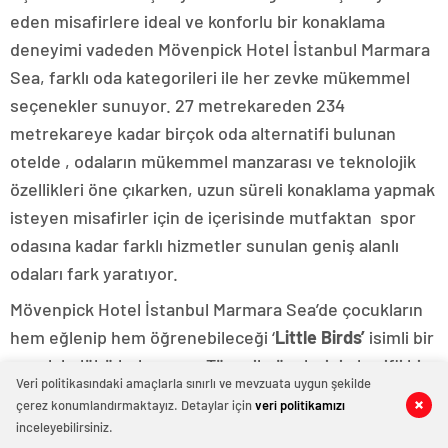
eden misafirlere ideal ve konforlu bir konaklama
deneyimi vadeden Mövenpick Hotel İstanbul Marmara
Sea, farklı oda kategorileri ile her zevke mükemmel
seçenekler sunuyor. 27 metrekareden 234
metrekareye kadar birçok oda alternatifi bulunan
otelde , odaların mükemmel manzarası ve teknolojik
özellikleri öne çıkarken, uzun süreli konaklama yapmak
isteyen misafirler için de içerisinde mutfaktan spor
odasına kadar farklı hizmetler sunulan geniş alanlı
odaları fark yaratıyor.
Mövenpick Hotel İstanbul Marmara Sea’de çocukların
hem eğlenip hem öğrenebileceği ‘
Little Birds’
isimli bir
çocuk kulübü bulunuyor. Tüm aile üyelerinin keyifli bir
Veri politikasındaki amaçlarla sınırlı ve mevzuata uygun şekilde
tatil geçirebilmesi için Mövenpick Hotel İstanbul
çerez konumlandırmaktayız. Detaylar için
veri politikamızı
0
0
0
0
0
0
0
0
Marmara Sea’de sunulan bir başka deneyim de yine
inceleyebilirsiniz.