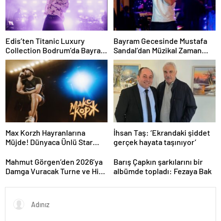
Edis’ten Titanic Luxury
Bayram Gecesinde Mustafa
Collection Bodrum’da Bayram
Sandal’dan Müzikal Zaman
Gecesine Damga Vuran
Yolculuğu
Performans
Max Korzh Hayranlarına
İhsan Taş: ‘Ekrandaki şiddet
Müjde! Dünyaca Ünlü Star
gerçek hayata taşınıyor’
İstanbul’da Canlı
Performansla Hayranlarıyla
Mahmut Görgen’den 2026’ya
Barış Çapkın şarkılarını bir
Buluşuyor
Damga Vuracak Turne ve Hit
albümde topladı: Fezaya Bak
Proje Yağmuru