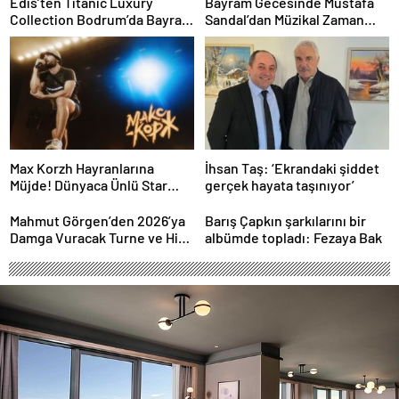
Edis’ten Titanic Luxury
Bayram Gecesinde Mustafa
Collection Bodrum’da Bayram
Sandal’dan Müzikal Zaman
Gecesine Damga Vuran
Yolculuğu
Performans
Max Korzh Hayranlarına
İhsan Taş: ‘Ekrandaki şiddet
Müjde! Dünyaca Ünlü Star
gerçek hayata taşınıyor’
İstanbul’da Canlı
Performansla Hayranlarıyla
Mahmut Görgen’den 2026’ya
Barış Çapkın şarkılarını bir
Buluşuyor
Damga Vuracak Turne ve Hit
albümde topladı: Fezaya Bak
Proje Yağmuru