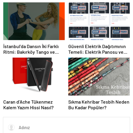
Sahip Olun
İstanbul’da Dansın İki Farklı
Güvenli Elektrik Dağıtımının
Ritmi: Bakırköy Tango ve
Temeli: Elektrik Panosu ve
Kadıköy Salsa Kursları
Şantiye Panosu Rehberi
Caran d’Ache Tükenmez
Sıkma Kehribar Tesbih Neden
Kalem Yazım Hissi Nasıl?
Bu Kadar Popüler?