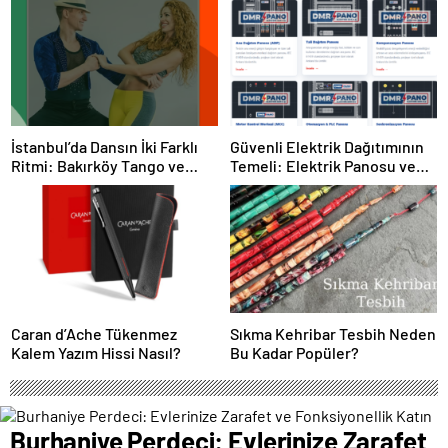
İstanbul’da Dansın İki Farklı
Güvenli Elektrik Dağıtımının
Ritmi: Bakırköy Tango ve
Temeli: Elektrik Panosu ve
Kadıköy Salsa Kursları
Şantiye Panosu Rehberi
Caran d’Ache Tükenmez
Sıkma Kehribar Tesbih Neden
Kalem Yazım Hissi Nasıl?
Bu Kadar Popüler?
Burhaniye Perdeci: Evlerinize Zarafet