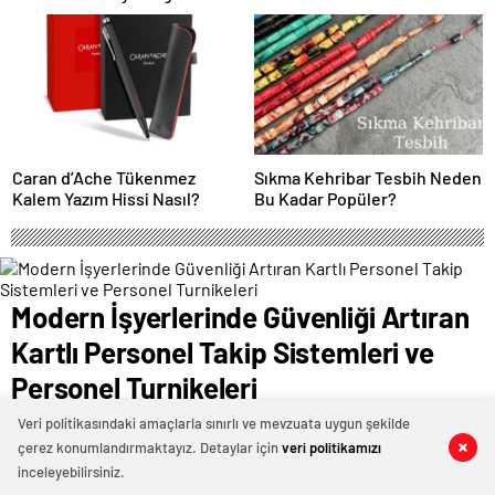
Kadıköy Salsa Kursları
Şantiye Panosu Rehberi
Caran d’Ache Tükenmez
Sıkma Kehribar Tesbih Neden
Kalem Yazım Hissi Nasıl?
Bu Kadar Popüler?
Modern İşyerlerinde Güvenliği Artıran
Kartlı Personel Takip Sistemleri ve
Personel Turnikeleri
18 Şubat 2024 15:33
ABONE OL
News
Veri politikasındaki amaçlarla sınırlı ve mevzuata uygun şekilde
çerez konumlandırmaktayız. Detaylar için
veri politikamızı
0
0
0
0
0
0
0
0
0
0
0
0
0
0
Günümüz iş dünyasında güvenlik, işletmelerin en
inceleyebilirsiniz.
önemli önceliklerinden biridir. İşyerlerindeki