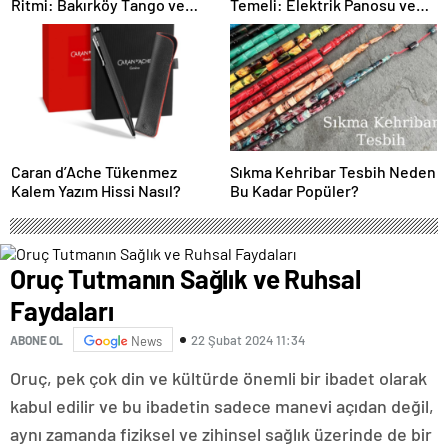
Ritmi: Bakırköy Tango ve
Temeli: Elektrik Panosu ve
Kadıköy Salsa Kursları
Şantiye Panosu Rehberi
Caran d’Ache Tükenmez
Sıkma Kehribar Tesbih Neden
Kalem Yazım Hissi Nasıl?
Bu Kadar Popüler?
Oruç Tutmanın Sağlık ve Ruhsal
Faydaları
22 Şubat 2024 11:34
ABONE OL
News
Oruç, pek çok din ve kültürde önemli bir ibadet olarak
kabul edilir ve bu ibadetin sadece manevi açıdan değil,
aynı zamanda fiziksel ve zihinsel sağlık üzerinde de bir