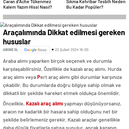
Caran d’Ache Tükenmez
Sıkma Kehribar Tesbih Neden
Kalem Yazım Hissi Nasıl?
Bu Kadar Popüler?
Araçalımında Dikkat edilmesi gereken
hususlar
22 Şubat 2024 16:00
ABONE OL
News
Araba alımı yaparken birçok seçenek ve durumla
karşılaşabilirsiniz. Özellikle de kazalı araç alımı, Hurda
araç alımı veya
P
ert araç alımı gibi durumlar karşınıza
çıkabilir. Bu durumlarda doğru bilgiye sahip olmak ve
dikkatli bir şekilde hareket etmek oldukça önemlidir.
Öncelikle,
Kazalı araç alımı
yapmayı düşünüyorsanız,
aracın ne kadarlık bir hasara sahip olduğunu net bir
şekilde belirlemeniz gerekir. Kazalı araçlar genellikle
daha düşük fiyatlarla satışa sunulur, ancak kazanın