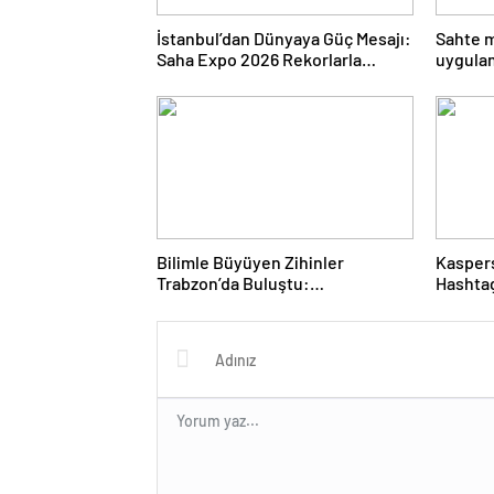
İstanbul’dan Dünyaya Güç Mesajı:
Sahte 
Saha Expo 2026 Rekorlarla
uygulam
Kapılarını Kapattı
Haber 
Bilimle Büyüyen Zihinler
Kaspers
Trabzon’da Buluştu:
Hashtag
STEAMFEST’te Bilim Rüzgârı
Olarak 
Esti!- Haber Şafak
Saldırı
Haber 