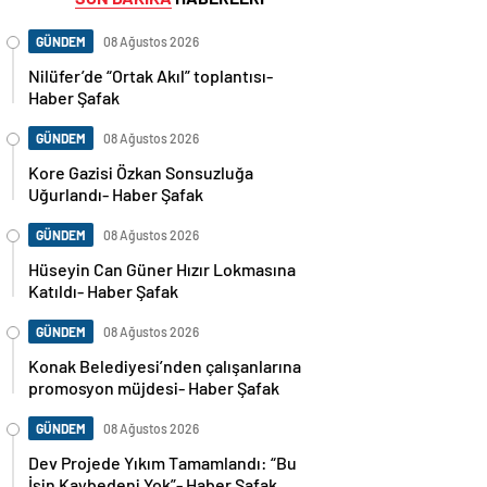
GÜNDEM
08 Ağustos 2026
Nilüfer’de “Ortak Akıl” toplantısı-
Haber Şafak
GÜNDEM
08 Ağustos 2026
Kore Gazisi Özkan Sonsuzluğa
Uğurlandı- Haber Şafak
GÜNDEM
08 Ağustos 2026
Hüseyin Can Güner Hızır Lokmasına
Katıldı- Haber Şafak
GÜNDEM
08 Ağustos 2026
Konak Belediyesi’nden çalışanlarına
promosyon müjdesi- Haber Şafak
GÜNDEM
08 Ağustos 2026
Dev Projede Yıkım Tamamlandı: “Bu
İşin Kaybedeni Yok”- Haber Şafak