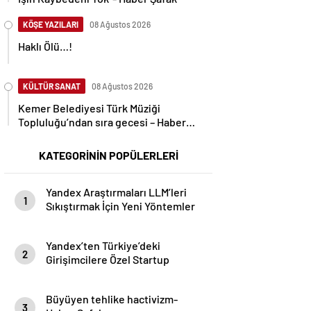
KÖŞE YAZILARI
08 Ağustos 2026
Haklı Ölü…!
KÜLTÜR SANAT
08 Ağustos 2026
Kemer Belediyesi Türk Müziği
Topluluğu’ndan sıra gecesi – Haber
Şafak
KATEGORİNİN POPÜLERLERİ
Yandex Araştırmaları LLM’leri
1
Sıkıştırmak İçin Yeni Yöntemler
Geliştirerek Yapay Zeka Dağıtım
Maliyetlerini 8 Kata Kadar
Yandex’ten Türkiye’deki
Azalttı- Haber Şafak
2
Girişimcilere Özel Startup
Programı- Haber Şafak
Büyüyen tehlike hactivizm-
3