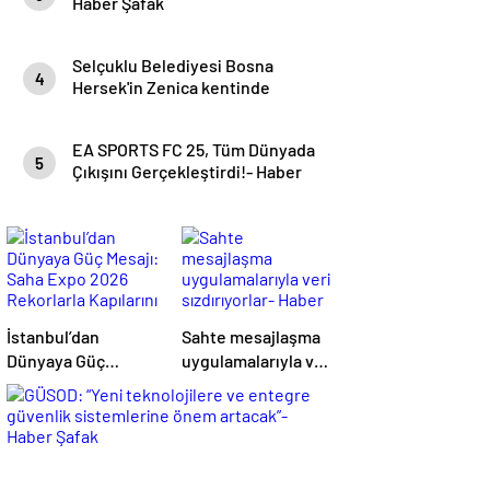
Haber Şafak
Selçuklu Belediyesi Bosna
4
Hersek'in Zenica kentinde
düzenlenen Çocuk Şenliği'nin
final gününde halk oyunları
EA SPORTS FC 25, Tüm Dünyada
ekibiyle sahne aldı- Haber Şafak
5
Çıkışını Gerçekleştirdi!- Haber
Şafak
İstanbul’dan
Sahte mesajlaşma
Dünyaya Güç
uygulamalarıyla veri
Mesajı: Saha Expo
sızdırıyorlar- Haber
2026 Rekorlarla
Şafak
Kapılarını Kapattı