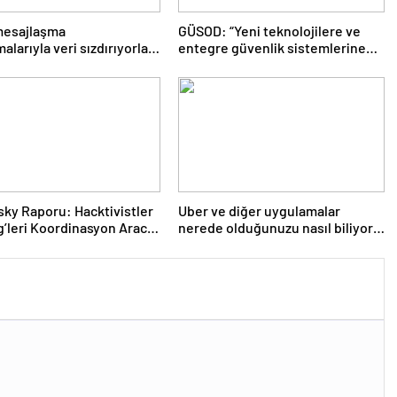
mesajlaşma
GÜSOD: “Yeni teknolojilere ve
alarıyla veri sızdırıyorlar-
entegre güvenlik sistemlerine
Şafak
önem artacak”- Haber Şafak
ky Raporu: Hacktivistler
Uber ve diğer uygulamalar
’leri Koordinasyon Aracı
nerede olduğunuzu nasıl biliyor?
Kullanıyor, 2025’te
- Haber Şafak
larda DDoS Öne Çıkıyor-
Şafak