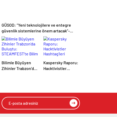
GÜSOD: “Yeni teknolojilere ve entegre
güvenlik sistemlerine önem artacak”-
Haber Şafak
Bilimle Büyüyen
Kaspersky Raporu:
Zihinler Trabzon’da
Hacktivistler
Buluştu:
Hashtag’leri
STEAMFEST’te
Koordinasyon Aracı
Bilim Rüzgârı Esti!-
Olarak Kullanıyor,
Haber Şafak
2025’te Saldırılarda
DDoS Öne Çıkıyor-
Haber Şafak