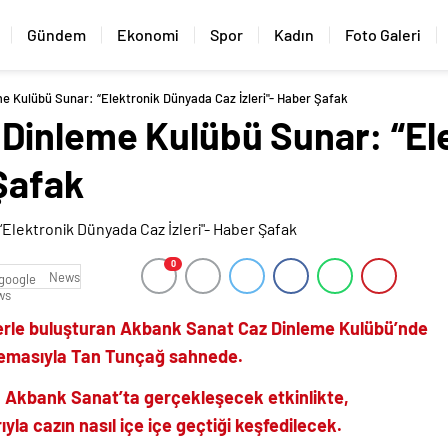
Gündem
Ekonomi
Spor
Kadın
Foto Galeri
 Kulübü Sunar: “Elektronik Dünyada Caz İzleri"- Haber Şafak
Dinleme Kulübü Sunar: “El
 Şafak
0
News
lerle buluşturan Akbank Sanat Caz Dinleme Kulübü’nde
’ temasıyla Tan Tunçağ sahnede.
 Akbank Sanat’ta gerçekleşecek etkinlikte,
yla cazın nasıl içe içe geçtiği keşfedilecek.