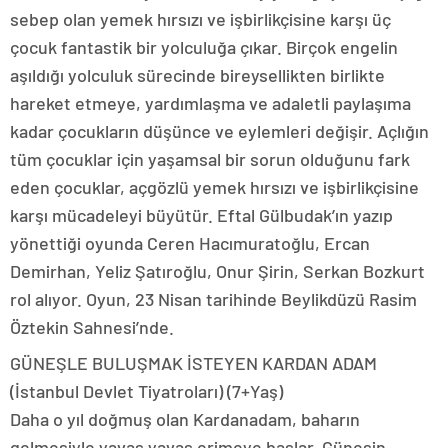
sebep olan yemek hırsızı ve işbirlikçisine karşı üç
çocuk fantastik bir yolculuğa çıkar. Birçok engelin
aşıldığı yolculuk sürecinde bireysellikten birlikte
hareket etmeye, yardımlaşma ve adaletli paylaşıma
kadar çocukların düşünce ve eylemleri değişir. Açlığın
tüm çocuklar için yaşamsal bir sorun olduğunu fark
eden çocuklar, açgözlü yemek hırsızı ve işbirlikçisine
karşı mücadeleyi büyütür. Eftal Gülbudak’ın yazıp
yönettiği oyunda Ceren Hacımuratoğlu, Ercan
Demirhan, Yeliz Şatıroğlu, Onur Şirin, Serkan Bozkurt
rol alıyor. Oyun, 23 Nisan tarihinde Beylikdüzü Rasim
Öztekin Sahnesi’nde.
GÜNEŞLE BULUŞMAK İSTEYEN KARDAN ADAM
(İstanbul Devlet Tiyatroları) (7+Yaş)
Daha o yıl doğmuş olan Kardanadam, baharın
gelmesiyle yavaş yavaş erimeye başlar. Güneşin