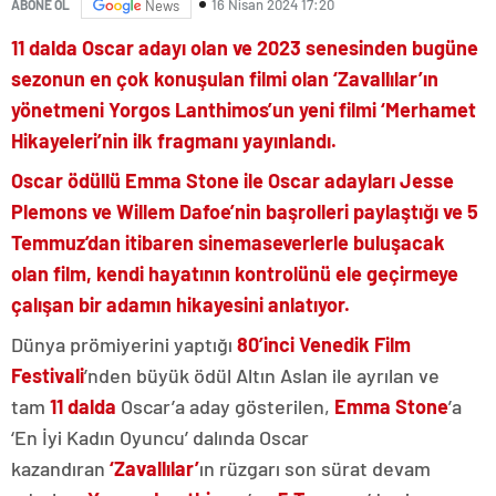
16 Nisan 2024 17:20
ABONE OL
News
11 dalda Oscar adayı olan ve 2023 senesinden bugüne
sezonun en çok konuşulan filmi olan ‘Zavallılar’ın
yönetmeni Yorgos Lanthimos’un yeni filmi ‘Merhamet
Hikayeleri’nin ilk fragmanı yayınlandı.
Oscar ödüllü Emma Stone ile Oscar adayları Jesse
Plemons ve Willem Dafoe’nin başrolleri paylaştığı ve 5
Temmuz’dan itibaren sinemaseverlerle buluşacak
olan film, kendi hayatının kontrolünü ele geçirmeye
çalışan bir adamın hikayesini anlatıyor.
Dünya prömiyerini yaptığı
80’inci Venedik Film
Festivali
’nden büyük ödül Altın Aslan ile ayrılan ve
tam
11 dalda
Oscar’a aday gösterilen,
Emma Stone
’a
‘En İyi Kadın Oyuncu’ dalında Oscar
kazandıran
‘Zavallılar’
ın rüzgarı son sürat devam