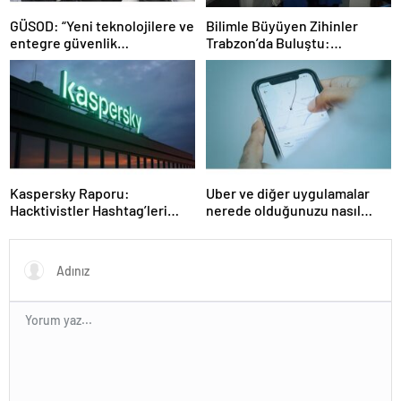
GÜSOD: “Yeni teknolojilere ve
Bilimle Büyüyen Zihinler
entegre güvenlik
Trabzon’da Buluştu:
sistemlerine önem artacak”-
STEAMFEST’te Bilim Rüzgârı
Haber Şafak
Esti!- Haber Şafak
Kaspersky Raporu:
Uber ve diğer uygulamalar
Hacktivistler Hashtag’leri
nerede olduğunuzu nasıl
Koordinasyon Aracı Olarak
biliyor?- Haber Şafak
Kullanıyor, 2025’te
Saldırılarda DDoS Öne
Çıkıyor- Haber Şafak