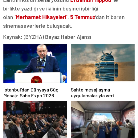
birlikte yazdığı ve ikilinin beşinci işbirliği
olan
‘Merhamet Hikayeleri’
,
5 Temmuz
’dan itibaren
sinemaseverlerle buluşacak.
Kaynak: (BYZHA) Beyaz Haber Ajansı
İstanbul’dan Dünyaya Güç
Sahte mesajlaşma
Mesajı: Saha Expo 2026
uygulamalarıyla veri
Rekorlarla Kapılarını Kapattı
sızdırıyorlar- Haber Şafak