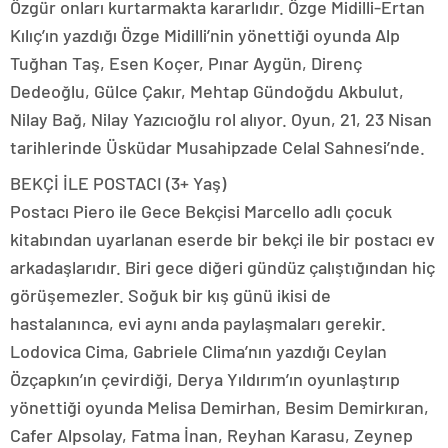
Özgür onları kurtarmakta kararlıdır. Özge Midilli-Ertan
Kılıç’ın yazdığı Özge Midilli’nin yönettiği oyunda Alp
Tuğhan Taş, Esen Koçer, Pınar Aygün, Direnç
Dedeoğlu, Gülce Çakır, Mehtap Gündoğdu Akbulut,
Nilay Bağ, Nilay Yazıcıoğlu rol alıyor. Oyun, 21, 23 Nisan
tarihlerinde Üsküdar Musahipzade Celal Sahnesi’nde.
BEKÇİ İLE POSTACI (3+ Yaş)
Postacı Piero ile Gece Bekçisi Marcello adlı çocuk
kitabından uyarlanan eserde bir bekçi ile bir postacı ev
arkadaşlarıdır. Biri gece diğeri gündüz çalıştığından hiç
görüşemezler. Soğuk bir kış günü ikisi de
hastalanınca, evi aynı anda paylaşmaları gerekir.
Lodovica Cima, Gabriele Clima’nın yazdığı Ceylan
Özçapkın’ın çevirdiği, Derya Yıldırım’ın oyunlaştırıp
yönettiği oyunda Melisa Demirhan, Besim Demirkıran,
Cafer Alpsolay, Fatma İnan, Reyhan Karasu, Zeynep