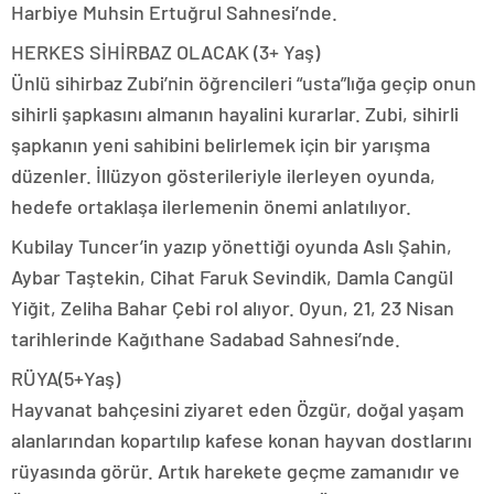
Harbiye Muhsin Ertuğrul Sahnesi’nde.
HERKES SİHİRBAZ OLACAK (3+ Yaş)
Ünlü sihirbaz Zubi’nin öğrencileri “usta”lığa geçip onun
sihirli şapkasını almanın hayalini kurarlar. Zubi, sihirli
şapkanın yeni sahibini belirlemek için bir yarışma
düzenler. İllüzyon gösterileriyle ilerleyen oyunda,
hedefe ortaklaşa ilerlemenin önemi anlatılıyor.
Kubilay Tuncer’in yazıp yönettiği oyunda Aslı Şahin,
Aybar Taştekin, Cihat Faruk Sevindik, Damla Cangül
Yiğit, Zeliha Bahar Çebi rol alıyor. Oyun, 21, 23 Nisan
tarihlerinde Kağıthane Sadabad Sahnesi’nde.
RÜYA(5+Yaş)
Hayvanat bahçesini ziyaret eden Özgür, doğal yaşam
alanlarından kopartılıp kafese konan hayvan dostlarını
rüyasında görür. Artık harekete geçme zamanıdır ve