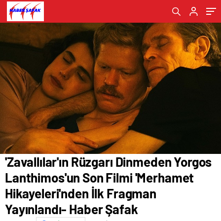
Hikayeleri'nden İlk Fragman Yayınlandı-
“sürdürülebilir bir dünya için" 21 Nisan 2024
Haber Şafak
Pazar günü 12.00'de başlıyor – Haber Şafak
'Zavallılar'ın Rüzgarı Dinmeden Yorgos
Lanthimos'un Son Filmi 'Merhamet
Hikayeleri'nden İlk Fragman
Yayınlandı- Haber Şafak