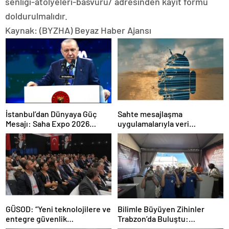
senligi-atolyeleri-basvuru/ adresinden kayıt formu
doldurulmalıdır.
Kaynak: (BYZHA) Beyaz Haber Ajansı
İstanbul’dan Dünyaya Güç
Sahte mesajlaşma
Mesajı: Saha Expo 2026
uygulamalarıyla veri
Rekorlarla Kapılarını Kapattı
sızdırıyorlar- Haber Şafak
GÜSOD: “Yeni teknolojilere ve
Bilimle Büyüyen Zihinler
entegre güvenlik
Trabzon’da Buluştu:
sistemlerine önem artacak”-
STEAMFEST’te Bilim Rüzgârı