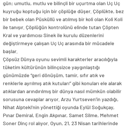
gün; umutlu, mutlu ve bilinçli bir uçurtma olan Uç Uç
kuyruğu koptuğu için bir çöplüğe düşer. Çöplükte, bez
bir bebek olan Püsküllü ve atılmış bir koli olan Koli Koli
ile tanışır. Çöplüğün kontrolünü elinde tutan Çöpten
Kral ve yardımcısı Sinek ile kurulu düzenlerini
değiştirmeye çalışan Uç Uç arasında bir mücadele
başlar.
Çöpsüz Dünya oyunu sevimli karakterler aracılığıyla
tüketim kültürünün bilinçsizce yaygınlaştığı
günümüzde “geri dönüşüm, tamir, sıfır atık ve
renklerle ayrılmış atık kutuları’’ gibi konuları ele alarak
atıklardan arındırılmış bir dünya nasıl mümkün olabilir
sorusuna cevaplar arıyor. Arzu Yurtseven’in yazdığı,
Nihat Alpteki’nin yönettiği oyunda Eylül Soğukçay,
Pınar Demiral, Engin Akpınar, Samet Silme, Mehmet
Soner Dinç rol alıyor. Oyun, 21, 23 Nisan tarihlerinde