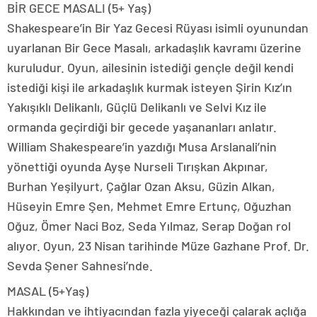
BİR GECE MASALI (5+ Yaş)
Shakespeare’in Bir Yaz Gecesi Rüyası isimli oyunundan
uyarlanan Bir Gece Masalı, arkadaşlık kavramı üzerine
kuruludur. Oyun, ailesinin istediği gençle değil kendi
istediği kişi ile arkadaşlık kurmak isteyen Şirin Kız’ın
Yakışıklı Delikanlı, Güçlü Delikanlı ve Selvi Kız ile
ormanda geçirdiği bir gecede yaşananları anlatır.
William Shakespeare’in yazdığı Musa Arslanali’nin
yönettiği oyunda Ayşe Nurseli Tırışkan Akpınar,
Burhan Yeşilyurt, Çağlar Ozan Aksu, Güzin Alkan,
Hüseyin Emre Şen, Mehmet Emre Ertunç, Oğuzhan
Oğuz, Ömer Naci Boz, Seda Yılmaz, Serap Doğan rol
alıyor. Oyun, 23 Nisan tarihinde Müze Gazhane Prof. Dr.
Sevda Şener Sahnesi’nde.
MASAL (5+Yaş)
Hakkından ve ihtiyacından fazla yiyeceği çalarak açlığa