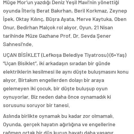
Müge Mor’un yazdığı Deniz Yeşil Mavi’nin yönettiği
oyunda İlteriş Berat Bakırhan, Beril Korkmaz, Zeynep
İpek, Oktay Kılınç, Büşra Ayata, Merve Kaytuka, Oben
Onur, Bedirhan Malçok rol alıyor. Oyun, 21 Nisan
tarihinde Müze Gazhane Prof. Dr. Sevda Şener
Sahnesi’nde.
UÇAN BİSİKLET (Lefkoşa Belediye Tiyatrosu) (6+Yaş)
“Uçan Bisiklet”, iki arkadaşın sıradan bir günde
elektriklerin kesilmesi ile aynı düşte buluşmasını konu
alıyor. Birtakım engellerden dolayı bir araya
gelemeyen iki çocuk, bir düşte buluşup oyun
oynuyorlar. Biz neden daha önce oynamadık ki
sorusunu soruyor bir tanesi.
Aslında birlikte oynamak bu kadar zor olmamalı.
Oyunda, gerçek hayatın ağırlığına ve engellerine
rağmen ortak bir düş kurup hayatı daha yaşanır