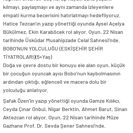
kılmayı, paylaşmayı ve aynı zamanda izleyenlere
empati kurma becerisini hatırlatmayı hedefliyoruz.
Hatice Tezcan’ın yazıp yönettiği oyunda Aysel Açelya
Bükülmez, Ekin Karaböcek rol alıyor. Oyun, 22 Nisan
tarihinde Üsküdar Musahipzade Celal Sahnesi’nde.
BOBO’NUN YOLCULUĞU (ESKİŞEHİR ŞEHİR
TİYATROLARI)(5+Yaş)
Doğa ve çevre dostu bir konuyu ele alan oyun, küçük
bir çocuğun oyuncak ayısı Bobo’nun kaybolmasının
ardından çıktığı, eğlenceli ve macera dolu bir
yolculuğu anlatıyor.
Şafak Özen’in yazıp yönettiği oyunda Gamze Kılıkcı,
Ceyda Çınar Onbul, Nigar Berktin, Ahmet Barut, Sinan
Aktezcan rol alıyor. Oyun, 22 Nisan tarihinde Müze
Gazhane Prof. Dr. Sevda Şener Sahnesi’nde.