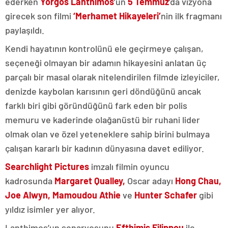
ederken
Yorgos Lanthimos
’un
5 Temmuz
’da vizyona
girecek
son filmi
‘Merhamet Hikayeleri’
nin ilk fragmanı
paylaşıldı.
Kendi hayatının kontrolünü ele geçirmeye çalışan,
seçeneği olmayan bir adamın hikayesini anlatan üç
parçalı bir masal olarak nitelendirilen filmde izleyiciler,
denizde kaybolan karısının geri döndüğünü ancak
farklı biri gibi göründüğünü fark eden bir polis
memuru ve kaderinde olağanüstü bir ruhani lider
olmak olan ve özel yeteneklere sahip birini bulmaya
çalışan kararlı bir kadının dünyasına davet ediliyor.
Searchlight Pictures
imzalı filmin oyuncu
kadrosunda
Margaret Qualley,
Oscar adayı
Hong Chau,
Joe Alwyn, Mamoudou Athie
ve
Hunter Schafer
gibi
yıldız isimler yer alıyor.
Lanthimos’un senaryosunu
Efthimis Filippou
ile