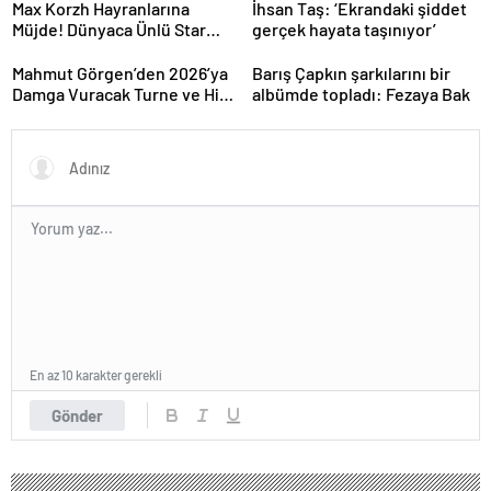
Max Korzh Hayranlarına
İhsan Taş: ‘Ekrandaki şiddet
Müjde! Dünyaca Ünlü Star
gerçek hayata taşınıyor’
İstanbul’da Canlı
Performansla Hayranlarıyla
Mahmut Görgen’den 2026’ya
Barış Çapkın şarkılarını bir
Buluşuyor
Damga Vuracak Turne ve Hit
albümde topladı: Fezaya Bak
Proje Yağmuru
En az 10 karakter gerekli
Gönder