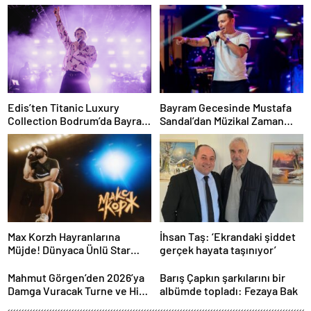
Edis’ten Titanic Luxury
Bayram Gecesinde Mustafa
Collection Bodrum’da Bayram
Sandal’dan Müzikal Zaman
Gecesine Damga Vuran
Yolculuğu
Performans
Max Korzh Hayranlarına
İhsan Taş: ‘Ekrandaki şiddet
Müjde! Dünyaca Ünlü Star
gerçek hayata taşınıyor’
İstanbul’da Canlı
Performansla Hayranlarıyla
Mahmut Görgen’den 2026’ya
Barış Çapkın şarkılarını bir
Buluşuyor
Damga Vuracak Turne ve Hit
albümde topladı: Fezaya Bak
Proje Yağmuru