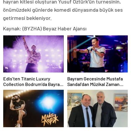
hayran kitlesi oluşturan Yusuf Öztürk’ün turnesinin,
önümüzdeki günlerde komedi dünyasında büyük ses
getirmesi bekleniyor.
Kaynak: (BYZHA) Beyaz Haber Ajansı
Edis’ten Titanic Luxury
Bayram Gecesinde Mustafa
Collection Bodrum’da Bayram
Sandal’dan Müzikal Zaman
Gecesine Damga Vuran
Yolculuğu
Performans