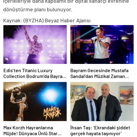
içerikleriyle daha kapsamlı bir dijital sanatçı evrenine
dönüştürme planı bulunuyor.
Kaynak: (BYZHA) Beyaz Haber Ajansı
Edis’ten Titanic Luxury
Bayram Gecesinde Mustafa
Collection Bodrum’da Bayram
Sandal’dan Müzikal Zaman
Gecesine Damga Vuran
Yolculuğu
Performans
Max Korzh Hayranlarına
İhsan Taş: ‘Ekrandaki şiddet
Müjde! Dünyaca Ünlü Star
gerçek hayata taşınıyor’