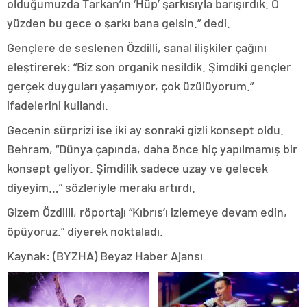
olduğumuzda Tarkan’ın ‘Hüp’ şarkısıyla barışırdık. O
yüzden bu gece o şarkı bana gelsin.” dedi.
Gençlere de seslenen Özdilli, sanal ilişkiler çağını
eleştirerek: “Biz son organik nesildik. Şimdiki gençler
gerçek duyguları yaşamıyor, çok üzülüyorum.”
ifadelerini kullandı.
Gecenin sürprizi ise iki ay sonraki gizli konsept oldu.
Behram, “Dünya çapında, daha önce hiç yapılmamış bir
konsept geliyor. Şimdilik sadece uzay ve gelecek
diyeyim…” sözleriyle merakı artırdı.
Gizem Özdilli, röportajı “Kıbrıs’ı izlemeye devam edin,
öpüyoruz.” diyerek noktaladı.
Kaynak: (BYZHA) Beyaz Haber Ajansı