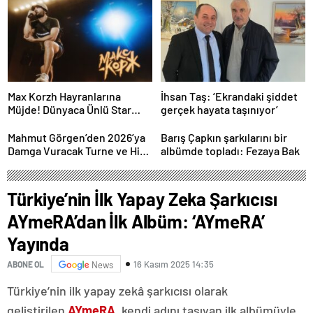
Performans
Max Korzh Hayranlarına
İhsan Taş: ‘Ekrandaki şiddet
Müjde! Dünyaca Ünlü Star
gerçek hayata taşınıyor’
İstanbul’da Canlı
Performansla Hayranlarıyla
Mahmut Görgen’den 2026’ya
Barış Çapkın şarkılarını bir
Buluşuyor
Damga Vuracak Turne ve Hit
albümde topladı: Fezaya Bak
Proje Yağmuru
Türkiye’nin İlk Yapay Zeka Şarkıcısı
AYmeRA’dan İlk Albüm: ‘AYmeRA’
Yayında
16 Kasım 2025 14:35
ABONE OL
News
Türkiye’nin ilk yapay zekâ şarkıcısı olarak
geliştirilen
AYmeRA
, kendi adını taşıyan ilk albümüyle