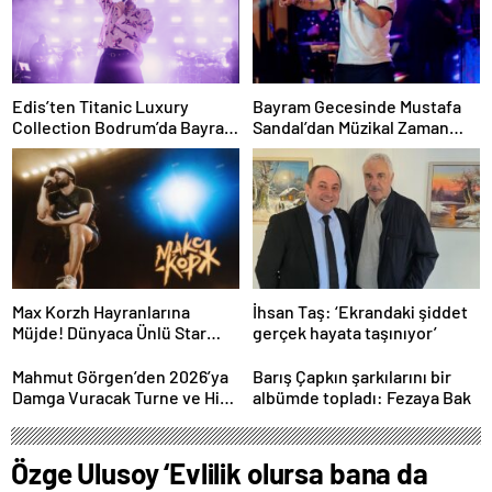
Edis’ten Titanic Luxury
Bayram Gecesinde Mustafa
Collection Bodrum’da Bayram
Sandal’dan Müzikal Zaman
Gecesine Damga Vuran
Yolculuğu
Performans
Max Korzh Hayranlarına
İhsan Taş: ‘Ekrandaki şiddet
Müjde! Dünyaca Ünlü Star
gerçek hayata taşınıyor’
İstanbul’da Canlı
Performansla Hayranlarıyla
Mahmut Görgen’den 2026’ya
Barış Çapkın şarkılarını bir
Buluşuyor
Damga Vuracak Turne ve Hit
albümde topladı: Fezaya Bak
Proje Yağmuru
Özge Ulusoy ‘Evlilik olursa bana da