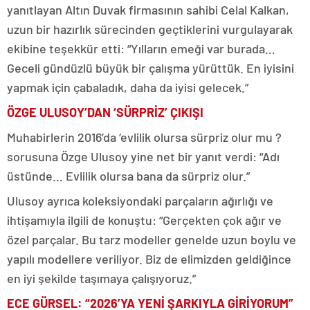
yanıtlayan Altın Duvak firmasının sahibi Celal Kalkan,
uzun bir hazırlık sürecinden geçtiklerini vurgulayarak
ekibine teşekkür etti: “Yılların emeği var burada…
Geceli gündüzlü büyük bir çalışma yürüttük. En iyisini
yapmak için çabaladık, daha da iyisi gelecek.”
ÖZGE ULUSOY’DAN ‘SÜRPRİZ’ ÇIKIŞI
Muhabirlerin 2016’da ‘evlilik olursa sürpriz olur mu ?
sorusuna Özge Ulusoy yine net bir yanıt verdi: “Adı
üstünde… Evlilik olursa bana da sürpriz olur.”
Ulusoy ayrıca koleksiyondaki parçaların ağırlığı ve
ihtişamıyla ilgili de konuştu: “Gerçekten çok ağır ve
özel parçalar. Bu tarz modeller genelde uzun boylu ve
yapılı modellere veriliyor. Biz de elimizden geldiğince
en iyi şekilde taşımaya çalışıyoruz.”
ECE GÜRSEL: “2026’YA YENİ ŞARKIYLA GİRİYORUM”