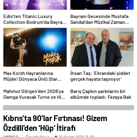
Edis’ten Titanic Luxury
Bayram Gecesinde Mustafa
Collection Bodrum’da Bayram
Sandal’dan Müzikal Zaman
Gecesine Damga Vuran
Yolculuğu
Performans
Max Korzh Hayranlarına
İhsan Taş: ‘Ekrandaki şiddet
Müjde! Dünyaca Ünlü Star
gerçek hayata taşınıyor’
İstanbul’da Canlı
Performansla Hayranlarıyla
Mahmut Görgen’den 2026’ya
Barış Çapkın şarkılarını bir
Buluşuyor
Damga Vuracak Turne ve Hit
albümde topladı: Fezaya Bak
Proje Yağmuru
Kıbrıs’ta 90’lar Fırtınası! Gizem
Özdilli’den ‘Hüp’ İtirafı
20 Kasım 2025 13:25
ABONE OL
News