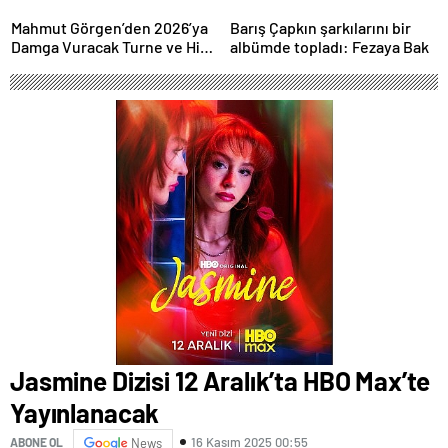
İstanbul’da Canlı
Performansla Hayranlarıyla
Mahmut Görgen’den 2026’ya
Barış Çapkın şarkılarını bir
Buluşuyor
Damga Vuracak Turne ve Hit
albümde topladı: Fezaya Bak
Proje Yağmuru
Jasmine Dizisi 12 Aralık’ta HBO Max’te
Yayınlanacak
16 Kasım 2025 00:55
ABONE OL
News