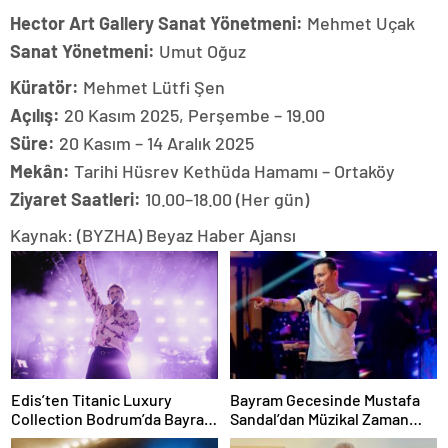
Hector Art Gallery Sanat Yönetmeni:
Mehmet Uçak
Sanat Yönetmeni:
Umut Oğuz
Küratör:
Mehmet Lütfi Şen
Açılış:
20 Kasım 2025, Perşembe – 19.00
Süre:
20 Kasım – 14 Aralık 2025
Mekân:
Tarihi Hüsrev Kethüda Hamamı – Ortaköy
Ziyaret Saatleri:
10.00–18.00 (Her gün)
Kaynak: (BYZHA) Beyaz Haber Ajansı
Edis’ten Titanic Luxury
Bayram Gecesinde Mustafa
Collection Bodrum’da Bayram
Sandal’dan Müzikal Zaman
Gecesine Damga Vuran
Yolculuğu