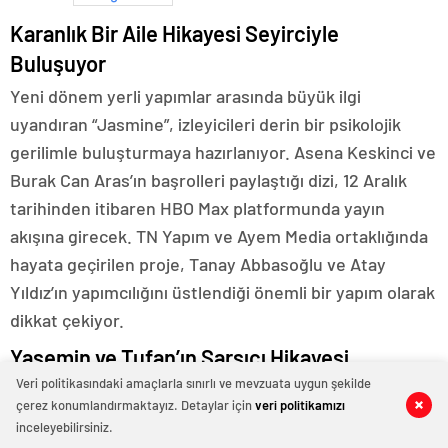
Karanlık Bir Aile Hikayesi Seyirciyle
Buluşuyor
Yeni dönem yerli yapımlar arasında büyük ilgi
uyandıran “Jasmine”, izleyicileri derin bir psikolojik
gerilimle buluşturmaya hazırlanıyor. Asena Keskinci ve
Burak Can Aras’ın başrolleri paylaştığı dizi, 12 Aralık
tarihinden itibaren HBO Max platformunda yayın
akışına girecek. TN Yapım ve Ayem Media ortaklığında
hayata geçirilen proje, Tanay Abbasoğlu ve Atay
Yıldız’ın yapımcılığını üstlendiği önemli bir yapım olarak
dikkat çekiyor.
Yasemin ve Tufan’ın Sarsıcı Hikayesi
Veri politikasındaki amaçlarla sınırlı ve mevzuata uygun şekilde
Dizinin merkezinde, ölümcül bir kalp rahatsızlığıyla
çerez konumlandırmaktayız. Detaylar için
veri politikamızı
0
0
0
0
0
0
0
0
0
0
0
0
0
0
0
0
0
0
mücadele eden Yasemin karakteri yer alıyor. Nakil
inceleyebilirsiniz.
listesine girebilmek için verdiği yaşam mücadelesi,