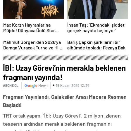
Max Korzh Hayranlarına
İhsan Taş: ‘Ekrandaki şiddet
Müjde! Dünyaca Ünlü Star
gerçek hayata taşınıyor’
İstanbul’da Canlı
Performansla Hayranlarıyla
Mahmut Görgen’den 2026’ya
Barış Çapkın şarkılarını bir
Buluşuyor
Damga Vuracak Turne ve Hit
albümde topladı: Fezaya Bak
Proje Yağmuru
İBİ: Uzay Görevi’nin merakla beklenen
fragmanı yayında!
19 Kasım 2025 12:35
ABONE OL
News
Fragman Yayınlandı, Galaksiler Arası Macera Resmen
Başladı!
TRT ortak yapımı “İbi: Uzay Görevi”, 2 milyon izlenen
teaserın ardından merakla beklenen fragmanını