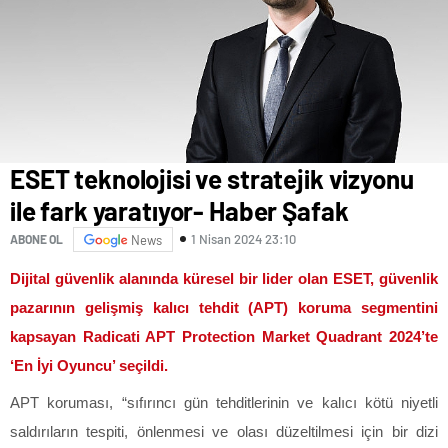
ESET teknolojisi ve stratejik vizyonu
ile fark yaratıyor- Haber Şafak
1 Nisan 2024 23:10
ABONE OL
News
Dijital güvenlik alanında küresel bir lider olan ESET, güvenlik
pazarının gelişmiş kalıcı tehdit (APT) koruma segmentini
kapsayan Radicati APT Protection Market Quadrant 2024’te
‘En İyi Oyuncu’ seçildi.
APT koruması, “sıfırıncı gün tehditlerinin ve kalıcı kötü niyetli
saldırıların tespiti, önlenmesi ve olası düzeltilmesi için bir dizi