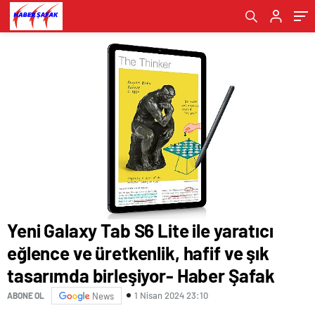
birleşiyor- Haber Şafak
Haber Şafak
Yeni Galaxy Tab S6 Lite ile yaratıcı
eğlence ve üretkenlik, hafif ve şık
tasarımda birleşiyor- Haber Şafak
1 Nisan 2024 23:10
ABONE OL
News