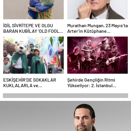
İDİL SİVRİTEPE VE OLGU
Murathan Mungan, 23 Mayıs’ta
BARAN KUBİLAY ‘OLD FOOLS’
Arter’in Kütüphane
İLE TÜRSAK VAKFI İÇİN
Söyleşileri’ne Konuk Oluyor!
SAHNEDE!
ESKİŞEHİR’DE SOKAKLAR
Şehirde Gençliğin Ritmi
KUKLALARLA ve
Yükseliyor: 2. İstanbul
ÇOCUKLARIN NEŞESİYLE
Gençlik Müzik Festivali, 16–19
RENKLENİYOR!
Mayıs’ta Kentin Dört Bir
Yanında!