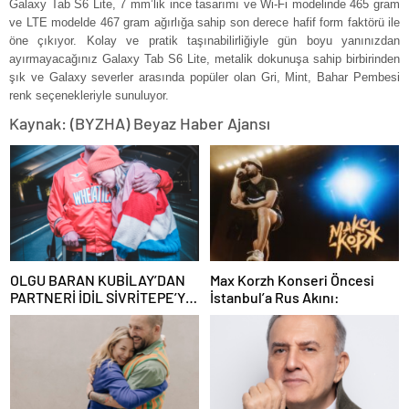
Galaxy Tab S6 Lite, 7 mm’lik ince tasarımı ve Wi-Fi modelinde 465 gram
ve LTE modelde 467 gram ağırlığa sahip son derece hafif form faktörü ile
öne çıkıyor. Kolay ve pratik taşınabilirliğiyle gün boyu yanınızdan
ayırmayacağınız Galaxy Tab S6 Lite, metalik dokunuşa sahip birbirinden
şık ve Galaxy severler arasında popüler olan Gri, Mint, Bahar Pembesi
renk seçenekleriyle sunuluyor.
Kaynak: (BYZHA) Beyaz Haber Ajansı
OLGU BARAN KUBİLAY’DAN
Max Korzh Konseri Öncesi
PARTNERİ İDİL SİVRİTEPE’YE
İstanbul’a Rus Akını:
ÖVGÜ DOLU SÖZLER!