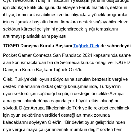
Oyun sektörünün bilişim ihracatının yaklaşık yarısını oluşturduğu
için oldukça kritik olduğunu da ekleyen Faruk İnaltekin, sektörün
ihtiyaçlarının anlaşılabilmesi ve bu ihtiyaçlara yönelik programlar
için çalışmalar başlattıklarını, firmalara destek sağlayabilecek ve
sektörün küresel gelişimini güçlendirecek iş ağı temaslarını
arttırmayı planladıklarını paylaştı.
TOGED Danışma Kurulu Başkanı
Tuğbek Ölek
de sahnedeydi
Pocket Gamer Connects San Francisco 2024 kapsamında sahne
alan konuşmacılardan biri de Setimedia kurucu ortağı ve TOGED
Danışma Kurulu Başkanı Tuğbek Ölek’ti.
Ölek, Türkiye’deki oyun stüdyolarına sunulan benzersiz vergi ve
destek imkanlarına dikkat çektiği konuşmasında, Türkiye’nin
oyun sektörü için sağladığı bu güçlü desteğin öncelikle Avrupa
ama genel olarak dünya çapında çok büyük etkisi olacağını
söyledi. Diğer Avrupa ülkelerinin de Türkiye ile rekabet edebilmek
için oyun sektörüne verdikleri desteği artırmak zorunda
kalacaklarını söyleyen Ölek’in, “Bir devlet oyun geliştiricisinden
niye vergi almaya çalışır anlamak mümkün değil” sözleri hem