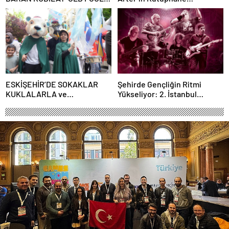
İLE TÜRSAK VAKFI İÇİN
Söyleşileri’ne Konuk Oluyor!
SAHNEDE!
ESKİŞEHİR’DE SOKAKLAR
Şehirde Gençliğin Ritmi
KUKLALARLA ve
Yükseliyor: 2. İstanbul
ÇOCUKLARIN NEŞESİYLE
Gençlik Müzik Festivali, 16–19
RENKLENİYOR!
Mayıs’ta Kentin Dört Bir
Yanında!