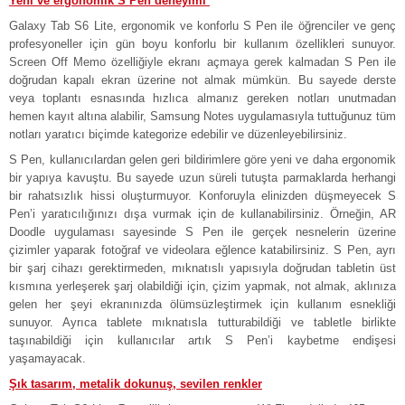
Yeni ve ergonomik S Pen deneyimi
Galaxy Tab S6 Lite, ergonomik ve konforlu S Pen ile öğrenciler ve genç
profesyoneller için gün boyu konforlu bir kullanım özellikleri sunuyor.
Screen Off Memo özelliğiyle ekranı açmaya gerek kalmadan S Pen ile
doğrudan kapalı ekran üzerine not almak mümkün. Bu sayede derste
veya toplantı esnasında hızlıca almanız gereken notları unutmadan
hemen kayıt altına alabilir, Samsung Notes uygulamasıyla tuttuğunuz tüm
notları yaratıcı biçimde kategorize edebilir ve düzenleyebilirsiniz.
S Pen, kullanıcılardan gelen geri bildirimlere göre yeni ve daha ergonomik
bir yapıya kavuştu. Bu sayede uzun süreli tutuşta parmaklarda herhangi
bir rahatsızlık hissi oluşturmuyor. Konforuyla elinizden düşmeyecek S
Pen’i yaratıcılığınızı dışa vurmak için de kullanabilirsiniz. Örneğin, AR
Doodle uygulaması sayesinde S Pen ile gerçek nesnelerin üzerine
çizimler yaparak fotoğraf ve videolara eğlence katabilirsiniz. S Pen, ayrı
bir şarj cihazı gerektirmeden, mıknatıslı yapısıyla doğrudan tabletin üst
kısmına yerleşerek şarj olabildiği için, çizim yapmak, not almak, aklınıza
gelen her şeyi ekranınızda ölümsüzleştirmek için kullanım esnekliği
sunuyor. Ayrıca tablete mıknatısla tutturabildiği ve tabletle birlikte
taşınabildiği için kullanıcılar artık S Pen’i kaybetme endişesi
yaşamayacak.
Şık tasarım, metalik dokunuş, sevilen renkler