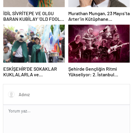
İDİL SİVRİTEPE VE OLGU
Murathan Mungan, 23 Mayıs’ta
BARAN KUBİLAY ‘OLD FOOLS’
Arter’in Kütüphane
İLE TÜRSAK VAKFI İÇİN
Söyleşileri’ne Konuk Oluyor!
SAHNEDE!
ESKİŞEHİR’DE SOKAKLAR
Şehirde Gençliğin Ritmi
KUKLALARLA ve
Yükseliyor: 2. İstanbul
ÇOCUKLARIN NEŞESİYLE
Gençlik Müzik Festivali, 16–19
RENKLENİYOR!
Mayıs’ta Kentin Dört Bir
Yanında!