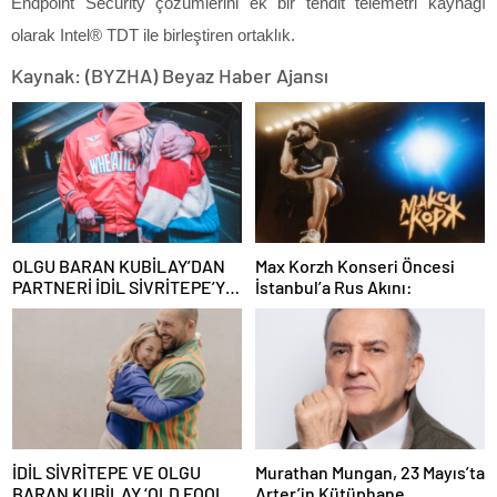
Endpoint Security çözümlerini ek bir tehdit telemetri kaynağı
olarak Intel® TDT ile birleştiren ortaklık.
Kaynak: (BYZHA) Beyaz Haber Ajansı
OLGU BARAN KUBİLAY’DAN
Max Korzh Konseri Öncesi
PARTNERİ İDİL SİVRİTEPE’YE
İstanbul’a Rus Akını:
ÖVGÜ DOLU SÖZLER!
İDİL SİVRİTEPE VE OLGU
Murathan Mungan, 23 Mayıs’ta
BARAN KUBİLAY ‘OLD FOOLS’
Arter’in Kütüphane