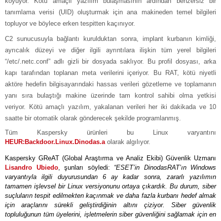
koyuyor. Kötü amaçlı yazılım bulaşmasının ardından benzersiz bir
tanımlama verisi (UID) oluşturmak için ana makineden temel bilgileri
topluyor ve böylece erken tespitten kaçınıyor.
C2 sunucusuyla bağlantı kurulduktan sonra, implant kurbanın kimliği,
ayrıcalık düzeyi ve diğer ilgili ayrıntılara ilişkin tüm yerel bilgileri
“/etc/.netc.conf” adlı gizli bir dosyada saklıyor. Bu profil dosyası, arka
kapı tarafından toplanan meta verilerini içeriyor. Bu RAT, kötü niyetli
aktöre hedefin bilgisayarındaki hassas verileri gözetleme ve toplamanın
yanı sıra bulaştığı makine üzerinde tam kontrol sahibi olma yetkisi
veriyor. Kötü amaçlı yazılım, yakalanan verileri her iki dakikada ve 10
saatte bir otomatik olarak gönderecek şekilde programlanmış.
Tüm Kaspersky ürünleri bu Linux varyantını
HEUR:Backdoor.Linux.Dinodas.a
olarak algılıyor.
Kaspersky GReAT (Global Araştırma ve Analiz Ekibi) Güvenlik Uzmanı
Lisandro Ubiedo
, şunları söyledi:
“ESET’in DinodasRAT’ın Windows
varyantıyla ilgili duyurusundan 6 ay kadar sonra, zararlı yazılımın
tamamen işlevsel bir Linux versiyonunu ortaya çıkardık. Bu durum, siber
suçluların tespit edilmekten kaçınmak ve daha fazla kurbanı hedef almak
için araçlarını sürekli geliştirdiğinin altını çiziyor. Siber güvenlik
topluluğunun tüm üyelerini, işletmelerin siber güvenliğini sağlamak için en