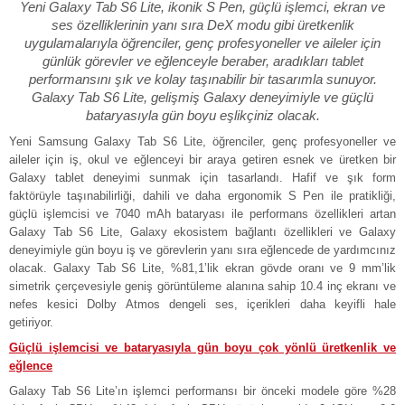
Yeni Galaxy Tab S6 Lite, ikonik S Pen, güçlü işlemci, ekran ve
ses özelliklerinin yanı sıra DeX modu gibi üretkenlik
uygulamalarıyla öğrenciler, genç profesyoneller ve aileler için
günlük görevler ve eğlenceyle beraber, aradıkları tablet
performansını şık ve kolay taşınabilir bir tasarımla sunuyor.
Galaxy Tab S6 Lite, gelişmiş Galaxy deneyimiyle ve güçlü
bataryasıyla gün boyu eşlikçiniz olacak.
Yeni Samsung Galaxy Tab S6 Lite, öğrenciler, genç profesyoneller ve
aileler için iş, okul ve eğlenceyi bir araya getiren esnek ve üretken bir
Galaxy tablet deneyimi sunmak için tasarlandı. Hafif ve şık form
faktörüyle taşınabilirliği, dahili ve daha ergonomik S Pen ile pratikliği,
güçlü işlemcisi ve 7040 mAh bataryası ile performans özellikleri artan
Galaxy Tab S6 Lite, Galaxy ekosistem bağlantı özellikleri ve Galaxy
deneyimiyle gün boyu iş ve görevlerin yanı sıra eğlencede de yardımcınız
olacak. Galaxy Tab S6 Lite, %81,1’lik ekran gövde oranı ve 9 mm’lik
simetrik çerçevesiyle geniş görüntüleme alanına sahip 10.4 inç ekranı ve
nefes kesici Dolby Atmos dengeli ses, içerikleri daha keyifli hale
getiriyor.
Güçlü işlemcisi ve bataryasıyla gün boyu çok yönlü üretkenlik ve
eğlence
Galaxy Tab S6 Lite’ın işlemci performansı bir önceki modele göre %28