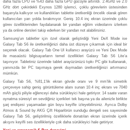
daha fazla CPU ve %43 daha fazla GPU gücüyle artırıldı. 2.4GHz ve 2.0
GHz
dört çekirdekli Exynos 1280 işlemci, çoklu görevlerin üstesinden
başarıyla kalkıyor ve kullandıkları tablette üretkenliği öncelik olarak gören
kullanıcıları yarı yolda bırakmıyor. Geniş 10.4 inç ekran üzerinde çoklu
görev özelliklerinden faydalanarak bir yandan eğitim videolarını izlerken
ya da online dersleri takip ederken bir yandan not alabilirsiniz.
Samsung’un tabletler için özel olarak geliştirdiği Yeni DeX Mode ise
Galaxy Tab S6 ile üretkenliğinizi daha üst düzeye çıkarmak için ideal bir
seçenek olacak. Galaxy Tab One UI kullanıcı arayüzü ve Yeni Dex Mode
ile masaüstü bilgisayarların temel özellikleri Galaxy Tab S6 Lite’a
taşınıyor. Tabletiniz üzerinde tablet arayüzünüzü tıpkı PC gibi kullanarak,
yanınızda bir PC taşımaya gerek duymadan üretkenliğinizi artırmanız
mümkün.
Galaxy Tab S6, %81,1’lik ekran gövde oranı ve 9 mm’lik simetrik
çerçeveye sahip geniş görüntüleme alanı sunan 10.4 inç ekranı ve 7040
mAh güçlü piliyle eğlenceyi daha sürükleyici hale getiriyor. 14 saate varan
oynatma süresiyl
en sevdiğiniz içerikleri tek başına ya da ailenizle birlikte
şarj endişesi yaşamadan gün boyu keyifle izleyebilirsiniz. Ayrıca Dolby
Atmos & Sound by AKG Çift Hoparlörün sunduğu dengeli ses sayesinde
Galaxy Tab S6, geliştirilmiş özelliklerle donatılan ekran üzerinde içerik
akışını keyifli ses özellikleriyle çok daha sürükleyici hale getiriyor.