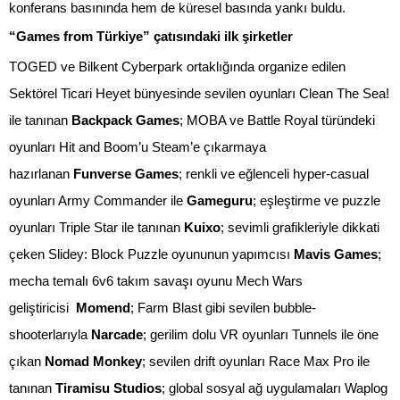
konferans basınında hem de küresel basında yankı buldu.
“Games from Türkiye” çatısındaki ilk şirketler
TOGED ve Bilkent Cyberpark ortaklığında organize edilen
Sektörel Ticari Heyet bünyesinde sevilen oyunları Clean The Sea!
ile tanınan
Backpack Games
; MOBA ve Battle Royal türündeki
oyunları Hit and Boom’u Steam’e çıkarmaya
hazırlanan
Funverse Games
; renkli ve eğlenceli hyper-casual
oyunları Army Commander ile
Gameguru
; eşleştirme ve puzzle
oyunları Triple Star ile tanınan
Kuixo
; sevimli grafikleriyle dikkati
çeken Slidey: Block Puzzle oyununun yapımcısı
Mavis Games
;
mecha temalı 6v6 takım savaşı oyunu Mech Wars
geliştiricisi
Momend
; Farm Blast gibi sevilen bubble-
shooterlarıyla
Narcade
; gerilim dolu VR oyunları Tunnels ile öne
çıkan
Nomad Monkey
; sevilen drift oyunları Race Max Pro ile
tanınan
Tiramisu Studios
; global sosyal ağ uygulamaları Waplog