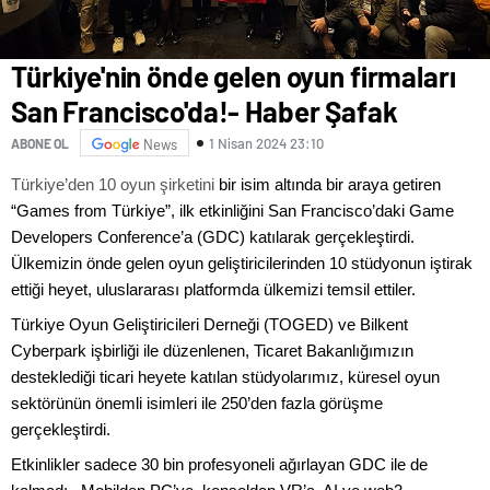
Türkiye'nin önde gelen oyun firmaları
San Francisco'da!- Haber Şafak
1 Nisan 2024 23:10
ABONE OL
News
Türkiye’den 10 oyun şirketini
bir isim altında bir araya getiren
“Games from Türkiye”, ilk etkinliğini San Francisco’daki Game
Developers Conference’a (GDC) katılarak gerçekleştirdi.
Ülkemizin önde gelen oyun geliştiricilerinden 10 stüdyonun iştirak
ettiği heyet, uluslararası platformda ülkemizi temsil ettiler.
Türkiye Oyun Geliştiricileri Derneği (TOGED) ve Bilkent
Cyberpark işbirliği ile düzenlenen, Ticaret Bakanlığımızın
desteklediği ticari heyete katılan stüdyolarımız, küresel oyun
sektörünün önemli isimleri ile 250’den fazla görüşme
gerçekleştirdi.
Etkinlikler sadece 30 bin profesyoneli ağırlayan GDC ile de