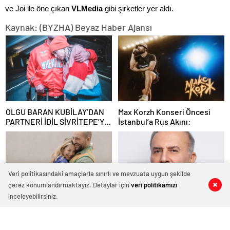
ve Joi ile öne çıkan
VLMedia
gibi şirketler yer aldı.
Kaynak: (BYZHA) Beyaz Haber Ajansı
OLGU BARAN KUBİLAY’DAN
Max Korzh Konseri Öncesi
PARTNERİ İDİL SİVRİTEPE’YE
İstanbul’a Rus Akını:
ÖVGÜ DOLU SÖZLER!
Veri politikasındaki amaçlarla sınırlı ve mevzuata uygun şekilde
çerez konumlandırmaktayız. Detaylar için
veri politikamızı
0
0
0
0
0
0
0
0
inceleyebilirsiniz.
İDİL SİVRİTEPE VE OLGU
Murathan Mungan, 23 Mayıs’ta
BARAN KUBİLAY ‘OLD FOOLS’
Arter’in Kütüphane
İLE TÜRSAK VAKFI İÇİN
Söyleşileri’ne Konuk Oluyor!