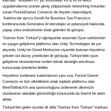
kalmadı. Mobilden PC’ye, konsoldan VR’a, AI ve web3
uygulamalarına uzanan geniş yelpazesiyle networking imkanları
sunan PocketGamer Connects de heyetin rotasındaydı.
Katılımcılar ayrıca GenAI for Business San Francisco
konferansında Generative AI teknolojisi ve potansiyeli hakkında
yapay zeka endüstrisinin önde gelenleri ile görüştü.
“Games from Türkiye”yi ağırlayanlar arasında Oyun sektörünün
en yaygın geliştirme platformu olan Unity Technologies de yer
alıyordu. Unity’nin Genel Merkezine ziyarette bulunan heyetimiz
şirketin üst düzey yöneticileri ile görüşüp, Türkiye’deki oyun
geliştirme ekosistemine verilen teknik desteğin artırılması
konusunda önerilerini ilettiler.
Heyetimiz konferans katılımlarının yanı sıra, Pocket Gamer
Connects ve tüm etkinliklerin ortak toplantı platformu olan
MeetToMatch’in ana sponsorluğunu üstlenerek ülkemizin
uluslararası alandaki görünürlüğü konusunda da önemli bir adım
attılar.
Türkiye‘den gelen oyunlar ilk defa “Games from Türkiye” markası