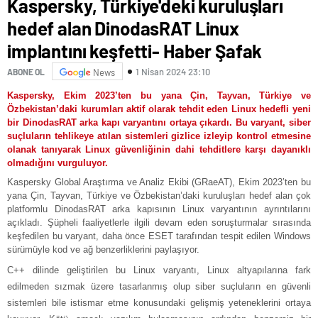
Kaspersky, Türkiye'deki kuruluşları
hedef alan DinodasRAT Linux
implantını keşfetti- Haber Şafak
1 Nisan 2024 23:10
ABONE OL
News
Kaspersky, Ekim 2023’ten bu yana Çin, Tayvan, Türkiye ve
Özbekistan’daki kurumları aktif olarak tehdit eden Linux hedefli yeni
bir DinodasRAT arka kapı varyantını ortaya çıkardı. Bu varyant, siber
suçluların tehlikeye atılan sistemleri gizlice izleyip kontrol etmesine
olanak tanıyarak Linux güvenliğinin dahi tehditlere karşı dayanıklı
olmadığını vurguluyor.
Kaspersky Global Araştırma ve Analiz Ekibi (GRaeAT), Ekim 2023’ten bu
yana Çin, Tayvan, Türkiye ve Özbekistan’daki kuruluşları hedef alan çok
platformlu DinodasRAT arka kapısının Linux varyantının ayrıntılarını
açıkladı. Şüpheli faaliyetlerle ilgili devam eden soruşturmalar sırasında
keşfedilen bu varyant, daha önce ESET tarafından tespit edilen Windows
sürümüyle kod ve ağ benzerliklerini paylaşıyor.
C++ dilinde geliştirilen bu Linux varyantı, Linux altyapılarına fark
edilmeden sızmak üzere tasarlanmış olup siber suçluların en güvenli
sistemleri bile istismar etme konusundaki gelişmiş yeteneklerini ortaya