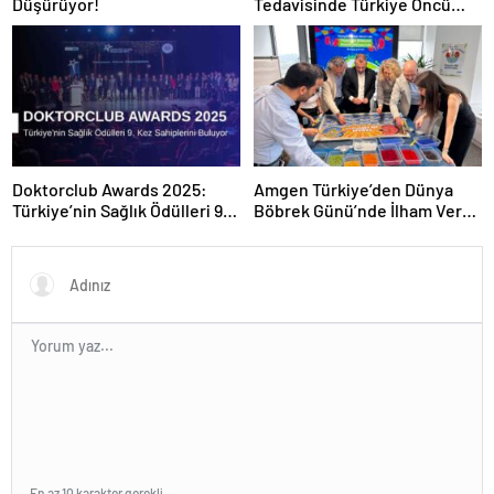
Düşürüyor!
Tedavisinde Türkiye Öncü
Konumda
Doktorclub Awards 2025:
Amgen Türkiye’den Dünya
Türkiye’nin Sağlık Ödülleri 9.
Böbrek Günü’nde İlham Veren
Kez Sahiplerini Buluyor
Yaklaşım: “Yaşam Bir
Bütündür”
En az 10 karakter gerekli