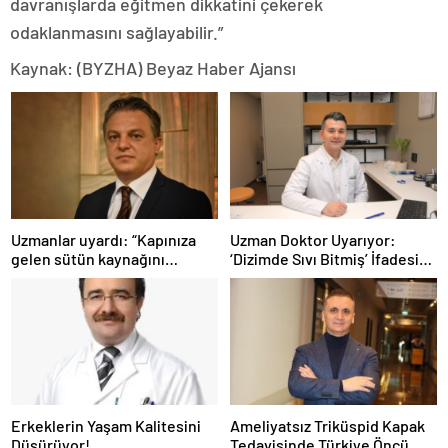
davranışlarda eğitmen dikkatini çekerek
odaklanmasını sağlayabilir.”
Kaynak: (BYZHA) Beyaz Haber Ajansı
Uzmanlar uyardı: “Kapınıza
Uzman Doktor Uyarıyor:
gelen sütün kaynağını
‘Dizimde Sıvı Bitmiş’ İfadesi
sorgulayın”
Doğru Değil…
Erkeklerin Yaşam Kalitesini
Ameliyatsız Triküspid Kapak
Düşürüyor!
Tedavisinde Türkiye Öncü