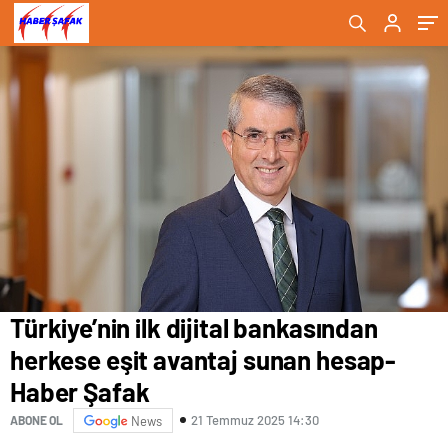
ediyor- Haber Şafak
Türkiye’nin ilk dijital bankasından
herkese eşit avantaj sunan hesap-
Haber Şafak
21 Temmuz 2025 14:30
ABONE OL
News