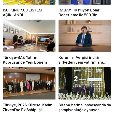
ISO İKİNCİ 500 LİSTESİ
RABAM, 10 Milyon Dolar
AÇIKLANDI
Değerleme ile 500 Bin
Dolarlık Yatırım Aldı
Türkiye-BAE Yatırım
Kurumlar Vergisi indirimi
Köprüsünde Yeni Dönem
şirketleri yeni yatırımlara
yönlendirecek
Türkiye, 2026 Küresel Kadın
Sirena Marine inovasyonda da
Zirvesi’ne Ev Sahipliği
şampiyonluğa oynuyor-