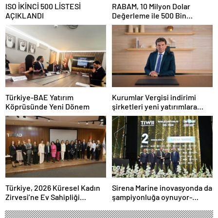
ISO İKİNCİ 500 LİSTESİ
RABAM, 10 Milyon Dolar
AÇIKLANDI
Değerleme ile 500 Bin
Dolarlık Yatırım Aldı
Türkiye-BAE Yatırım
Kurumlar Vergisi indirimi
Köprüsünde Yeni Dönem
şirketleri yeni yatırımlara
yönlendirecek
Türkiye, 2026 Küresel Kadın
Sirena Marine inovasyonda da
Zirvesi’ne Ev Sahipliği
şampiyonluğa oynuyor-
Yapacak
Haber Şafak