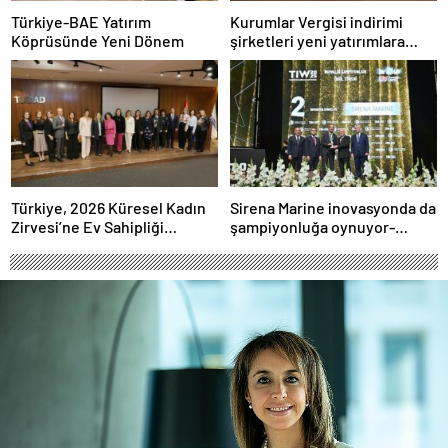
Türkiye-BAE Yatırım
Kurumlar Vergisi indirimi
Köprüsünde Yeni Dönem
şirketleri yeni yatırımlara
yönlendirecek
Türkiye, 2026 Küresel Kadın
Sirena Marine inovasyonda da
Zirvesi’ne Ev Sahipliği
şampiyonluğa oynuyor-
Yapacak
Haber Şafak