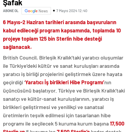
Şafak
7 Mayıs 2024 12:40
ABONE OL
News
6 Mayıs-2 Haziran tarihleri arasında başvuruların
kabul edileceği program kapsamında, toplamda 10
projeye toplam 125 bin Sterlin hibe desteği
sağlanacak.
British Council, Birleşik Krallık’taki yaratıcı oluşumlar
ile Türkiye’deki kültür ve sanat kuruluşları arasında
yaratıcı iş birliği projelerini geliştirmek üzere hayata
geçirdiği ‘
Yaratıcı İş birlikleri Hibe Programı’
nın
üçüncüsünü başlatıyor. Türkiye ve Birleşik Krallık’taki
sanatçı ve kültür-sanat kuruluşlarının, yaratıcı iş
birlikleri geliştirmesi ve yenilikçi ve sanatsal
üretimlerin teşvik edilmesi için tasarlanan hibe
programı ile seçilecek 5 kuruma kurum başına
17,500
Sterlin ve
5 kuruma ise
7,500 Sterlin’e
kadar destek