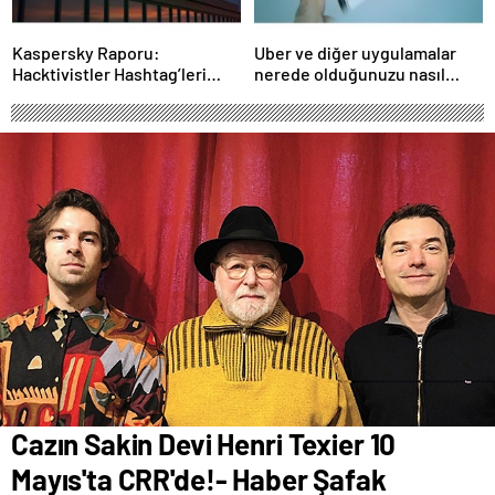
Kaspersky Raporu:
Uber ve diğer uygulamalar
Hacktivistler Hashtag’leri
nerede olduğunuzu nasıl
Koordinasyon Aracı Olarak
biliyor?- Haber Şafak
Kullanıyor, 2025’te
Saldırılarda DDoS Öne
Çıkıyor- Haber Şafak
Cazın Sakin Devi Henri Texier 10
Mayıs'ta CRR'de!- Haber Şafak