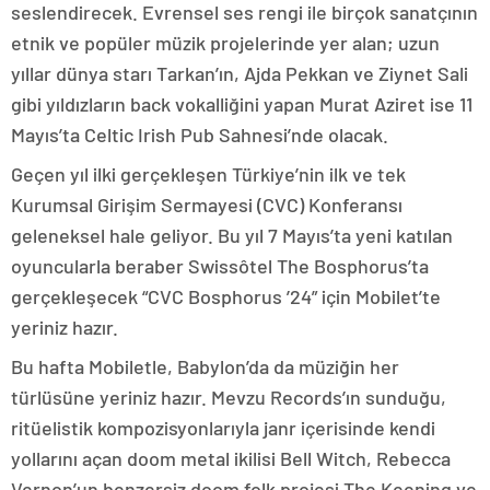
seslendirecek. Evrensel ses rengi ile birçok sanatçının
etnik ve popüler müzik projelerinde yer alan; uzun
yıllar dünya starı Tarkan’ın, Ajda Pekkan ve Ziynet Sali
gibi yıldızların back vokalliğini yapan Murat Aziret ise 11
Mayıs’ta Celtic Irish Pub Sahnesi’nde olacak.
Geçen yıl ilki gerçekleşen Türkiye’nin ilk ve tek
Kurumsal Girişim Sermayesi (CVC) Konferansı
geleneksel hale geliyor. Bu yıl 7 Mayıs’ta yeni katılan
oyuncularla beraber Swissôtel The Bosphorus’ta
gerçekleşecek “CVC Bosphorus ’24” için Mobilet’te
yeriniz hazır.
Bu hafta Mobiletle, Babylon’da da müziğin her
türlüsüne yeriniz hazır. Mevzu Records’ın sunduğu,
ritüelistik kompozisyonlarıyla janr içerisinde kendi
yollarını açan doom metal ikilisi Bell Witch, Rebecca
Vernon’un benzersiz doom folk projesi The Keening ve