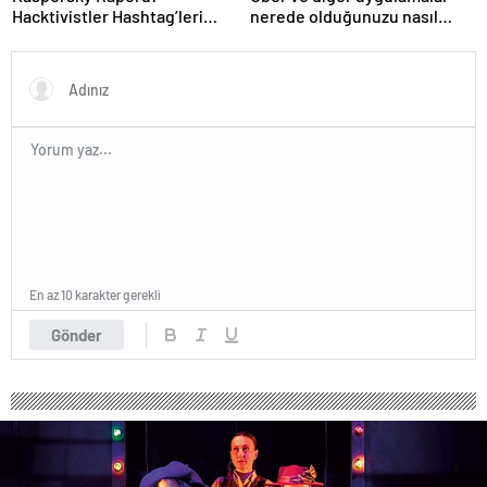
Hacktivistler Hashtag’leri
nerede olduğunuzu nasıl
Koordinasyon Aracı Olarak
biliyor?- Haber Şafak
Kullanıyor, 2025’te
Saldırılarda DDoS Öne
Çıkıyor- Haber Şafak
En az 10 karakter gerekli
Gönder