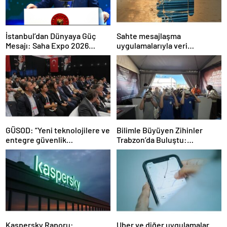
İstanbul’dan Dünyaya Güç
Sahte mesajlaşma
Mesajı: Saha Expo 2026
uygulamalarıyla veri
Rekorlarla Kapılarını Kapattı
sızdırıyorlar- Haber Şafak
GÜSOD: “Yeni teknolojilere ve
Bilimle Büyüyen Zihinler
entegre güvenlik
Trabzon’da Buluştu:
sistemlerine önem artacak”-
STEAMFEST’te Bilim Rüzgârı
Haber Şafak
Esti!- Haber Şafak
Kaspersky Raporu:
Uber ve diğer uygulamalar