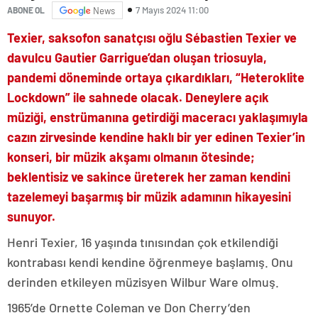
7 Mayıs 2024 11:00
ABONE OL
News
Texier, saksofon sanatçısı oğlu Sébastien Texier ve
davulcu Gautier Garrigue’dan oluşan triosuyla,
pandemi döneminde ortaya çıkardıkları, “Heteroklite
Lockdown” ile sahnede olacak. Deneylere açık
müziği, enstrümanına getirdiği maceracı yaklaşımıyla
cazın zirvesinde kendine haklı bir yer edinen Texier’in
konseri, bir müzik akşamı olmanın ötesinde;
beklentisiz ve sakince üreterek her zaman kendini
tazelemeyi başarmış bir müzik adamının hikayesini
sunuyor.
Henri Texier, 16 yaşında tınısından çok etkilendiği
kontrabası kendi kendine öğrenmeye başlamış. Onu
derinden etkileyen müzisyen Wilbur Ware olmuş.
1965’de Ornette Coleman ve Don Cherry’den