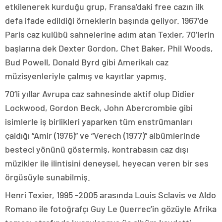
etkilenerek kurduğu grup, Fransa’daki free cazın ilk
defa ifade edildiği örneklerin başında geliyor. 1967’de
Paris caz kulübü sahnelerine adım atan Texier, 70’lerin
başlarına dek Dexter Gordon, Chet Baker, Phil Woods,
Bud Powell, Donald Byrd gibi Amerikalı caz
müzisyenleriyle çalmış ve kayıtlar yapmış.
70’li yıllar Avrupa caz sahnesinde aktif olup Didier
Lockwood, Gordon Beck, John Abercrombie gibi
isimlerle iş birlikleri yaparken tüm enstrümanları
çaldığı “Amir (1976)” ve “Verech (1977)” albümlerinde
besteci yönünü göstermiş, kontrabasın caz dışı
müzikler ile ilintisini deneysel, heyecan veren bir ses
örgüsüyle sunabilmiş.
Henri Texier, 1995 -2005 arasında Louis Sclavis ve Aldo
Romano ile fotoğrafçı Guy Le Querrec’in gözüyle Afrika