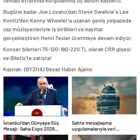
teması etrafında kurgulanmış üç albüm kaydetti.
Bugüne kadar Joe Lovano’dan Steve Swallow’a Lee
Konitz’den Kenny Wheeler’a uzanan geniş yelpazede
caz müzisyenleriyle iş birlikleri ve kayıtlar
gerçekleştiren Henri Texier üretmeye devam ediyor.
Konser biletleri 75-120-180-220 TL olarak CRR gişesi
ve Biletix’te satışta!
Kaynak: (BYZHA) Beyaz Haber Ajansı
İstanbul’dan Dünyaya Güç
Sahte mesajlaşma
Mesajı: Saha Expo 2026
uygulamalarıyla veri
Rekorlarla Kapılarını Kapattı
sızdırıyorlar- Haber Şafak