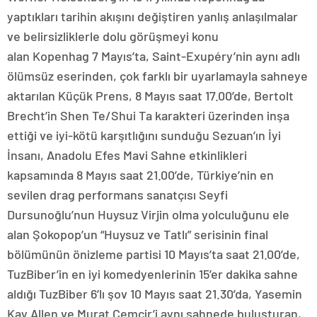
yaptıkları tarihin akışını değiştiren yanlış anlaşılmalar
ve belirsizliklerle dolu görüşmeyi konu
alan Kopenhag 7 Mayıs’ta, Saint-Exupéry’nin aynı adlı
ölümsüz eserinden, çok farklı bir uyarlamayla sahneye
aktarılan Küçük Prens, 8 Mayıs saat 17.00’de, Bertolt
Brecht’in Shen Te/Shui Ta karakteri üzerinden inşa
ettiği ve iyi-kötü karşıtlığını sunduğu Sezuan’ın İyi
İnsanı, Anadolu Efes Mavi Sahne etkinlikleri
kapsamında 8 Mayıs saat 21.00’de, Türkiye’nin en
sevilen drag performans sanatçısı Seyfi
Dursunoğlu’nun Huysuz Virjin olma yolculuğunu ele
alan Şokopop’un “Huysuz ve Tatlı” serisinin final
bölümünün önizleme partisi 10 Mayıs’ta saat 21.00’de,
TuzBiber’in en iyi komedyenlerinin 15’er dakika sahne
aldığı TuzBiber 6’lı şov 10 Mayıs saat 21.30’da, Yasemin
Kay Allen ve Murat Cemcir’i aynı sahnede buluşturan,