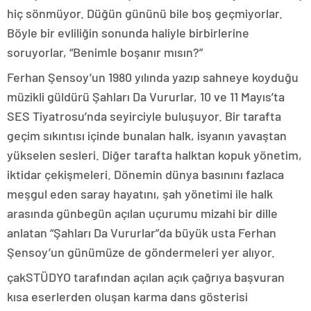
hiç sönmüyor. Düğün gününü bile boş geçmiyorlar.
Böyle bir evliliğin sonunda haliyle birbirlerine
soruyorlar, “Benimle boşanır mısın?”
Ferhan Şensoy’un 1980 yılında yazıp sahneye koyduğu
müzikli güldürü Şahları Da Vururlar, 10 ve 11 Mayıs’ta
SES Tiyatrosu’nda seyirciyle buluşuyor. Bir tarafta
geçim sıkıntısı içinde bunalan halk, isyanın yavaştan
yükselen sesleri. Diğer tarafta halktan kopuk yönetim,
iktidar çekişmeleri. Dönemin dünya basınını fazlaca
meşgul eden saray hayatını, şah yönetimi ile halk
arasında günbegün açılan uçurumu mizahi bir dille
anlatan “Şahları Da Vururlar”da büyük usta Ferhan
Şensoy’un günümüze de göndermeleri yer alıyor.
çakSTÜDYO tarafından açılan açık çağrıya başvuran
kısa eserlerden oluşan karma dans gösterisi