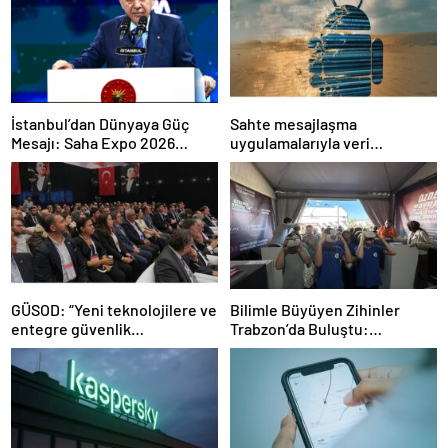
İstanbul’dan Dünyaya Güç
Sahte mesajlaşma
Mesajı: Saha Expo 2026
uygulamalarıyla veri
Rekorlarla Kapılarını Kapattı
sızdırıyorlar- Haber Şafak
GÜSOD: “Yeni teknolojilere ve
Bilimle Büyüyen Zihinler
entegre güvenlik
Trabzon’da Buluştu:
sistemlerine önem artacak”-
STEAMFEST’te Bilim Rüzgârı
Haber Şafak
Esti!- Haber Şafak