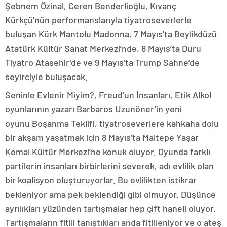
Şebnem Özinal, Ceren Benderlioğlu, Kıvanç
Kürkçü’nün performanslarıyla tiyatroseverlerle
buluşan Kürk Mantolu Madonna, 7 Mayıs’ta Beylikdüzü
Atatürk Kültür Sanat Merkezi’nde, 8 Mayıs’ta Duru
Tiyatro Ataşehir’de ve 9 Mayıs’ta Trump Sahne’de
seyirciyle buluşacak.
Seninle Evlenir Miyim?, Freud’un İnsanları, Etik Alkol
oyunlarının yazarı Barbaros Uzunöner’in yeni
oyunu Boşanma Teklifi, tiyatroseverlere kahkaha dolu
bir akşam yaşatmak için 8 Mayıs’ta Maltepe Yaşar
Kemal Kültür Merkezi’ne konuk oluyor. Oyunda farklı
partilerin insanları birbirlerini severek, adı evlilik olan
bir koalisyon oluşturuyorlar. Bu evlilikten istikrar
bekleniyor ama pek beklendiği gibi olmuyor. Düşünce
ayrılıkları yüzünden tartışmalar hep çift haneli oluyor.
Tartışmaların fitili tanıştıkları anda fitilleniyor ve o ateş