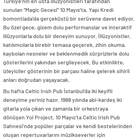
Türkiye’nin en usta illüzyonistleri tarafından
sunulan “Magic Gecesi” 10 Mayıs’ta, Yapı Kredi
bomontiada’da gerçeküstü bir serüvene davet ediyor.
Bu özel gece, gizem dolu performanslar ve interaktif
illüzyonlarla dolu bir deneyim sunuyor. İllüzyonistler,
katılımcılarla birebir temasa geçerek, zihin okuma,
kaybolan nesneler ve beklenmedik sürprizlerle dolu
gösterilerini yakından sergileyecek. Bu etkinlikte,
izleyiciler gösterinin bir parçası haline gelerek sihirli
anları doğrudan yaşayacak.
Bu hafta Celtic Irısh Pub İstanbul’da iki keyifli
deneyime yeriniz hazır. 1988 yılında abi-kardeş iki
gitarla yola çıkan ve zamanla bir orkestraya
dönüşen Yol Project, 10 Mayıs’ta Celtic Irish Pub
Sahnesi’nde popüler parçalar ve kendi bestelerinden
oluşan repertuvarlarını müzikseverler için