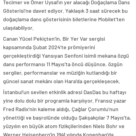
Tecimer ve Ömer Uysal’ın yer alacağı Doğaçlama Dans
Gösterisi’ne davet ediyor. Yaklaşık 3 saat sürecek bu
doğaçlama dans gösterisinin biletlerine Mobilet’ten
ulaşılabiliyor.
Canan Yücel Pekiçten’in, Bir Yer Var sergisi
kapsamında Şubat 2024’te prömiyerini
gerçekleştirdiği Yansıyan Senfoni isimli mekana özgü
dans performansı 11 Mayıs’ta öncü düşünce, özgün
sergiler, performanslar ve müziğin kutlandığı bir
güncel sanat mekânı olan Hara’da gerçekleşecek.
İstanbul’un sevilen etkinlik adresi DasDas bu haftayı
yine dolu dolu bir programla karşılıyor. Fransız yazar
Fred Radix’nin kaleme aldığı, Çağlar Çorumlu’nun
yönettiği ve başrolünde olduğu Şakşakçılar 7 Mayıs’ta,
yüzyılın en büyük atom fizikçilerinden Niels Bohr ve
Werner Heisenberg’in 1941 yılında Kopenhag’da