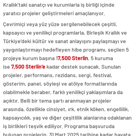
Krallık’taki sanatçı ve kurumlarla iş birliği içinde
yaratıcı projeler geliştirmeleri amaçlanıyor.
Çevrimiçi veya yüz yüze sergilenebilecek çeşitli,
kapsayıcı ve yenilikçi programlarla, Birleşik Krallık ve
Türkiye’deki kültür ve sanat anlayışını paylaşmayı ve
yaygınlaştırmayı hedefleyen hibe programı, seçilen 5
projeye kurum başına 1
7,500 Sterlin
, 5 kuruma
ise
7,500 Sterlin’e
kadar destek sunacak. Sunulan
projeler, performans, rezidans, sergi, festival,
gösterim, panel, söyleşi ve atölye formatlarında
olabilmekle beraber, farklı yenilikçi yaklaşımlara da
açıktır. Belli bir tema şartı aranmayan projeler
arasında, özellikle cinsiyet, ırk, etnik köken, engellilik,
kapsayıcılık, yaş ve diğer çeşitlilik alanlarına odaklanan
iş birlikleri teşvik ediliyor. Programa başvuruda
bulunan projelerin, 31 Mart 2025 tarihine kadar hayata