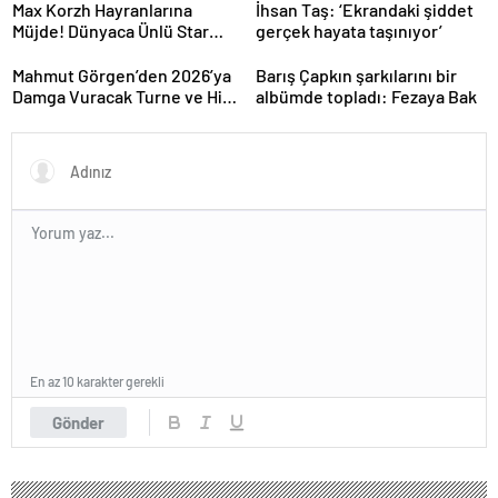
Max Korzh Hayranlarına
İhsan Taş: ‘Ekrandaki şiddet
Müjde! Dünyaca Ünlü Star
gerçek hayata taşınıyor’
İstanbul’da Canlı
Performansla Hayranlarıyla
Mahmut Görgen’den 2026’ya
Barış Çapkın şarkılarını bir
Buluşuyor
Damga Vuracak Turne ve Hit
albümde topladı: Fezaya Bak
Proje Yağmuru
En az 10 karakter gerekli
Gönder