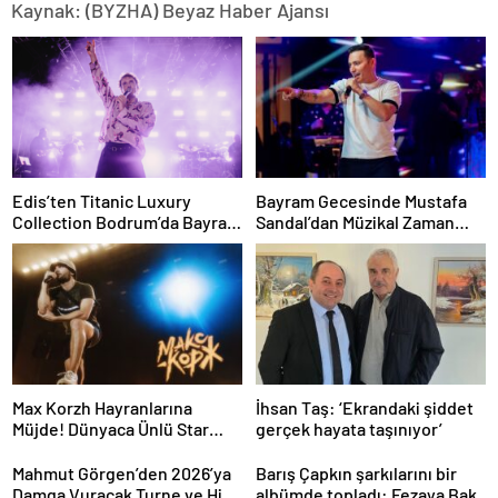
Kaynak: (BYZHA) Beyaz Haber Ajansı
Edis’ten Titanic Luxury
Bayram Gecesinde Mustafa
Collection Bodrum’da Bayram
Sandal’dan Müzikal Zaman
Gecesine Damga Vuran
Yolculuğu
Performans
Max Korzh Hayranlarına
İhsan Taş: ‘Ekrandaki şiddet
Müjde! Dünyaca Ünlü Star
gerçek hayata taşınıyor’
İstanbul’da Canlı
Performansla Hayranlarıyla
Mahmut Görgen’den 2026’ya
Barış Çapkın şarkılarını bir
Buluşuyor
Damga Vuracak Turne ve Hit
albümde topladı: Fezaya Bak