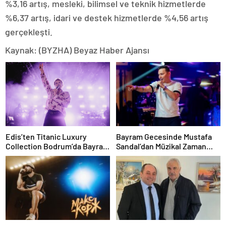
%3,16 artış, mesleki, bilimsel ve teknik hizmetlerde
%6,37 artış, idari ve destek hizmetlerde %4,56 artış
gerçekleşti.
Kaynak: (BYZHA) Beyaz Haber Ajansı
Edis’ten Titanic Luxury
Bayram Gecesinde Mustafa
Collection Bodrum’da Bayram
Sandal’dan Müzikal Zaman
Gecesine Damga Vuran
Yolculuğu
Performans