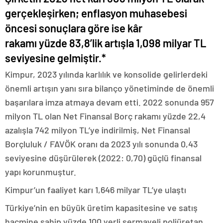
gerçekleşirken; enflasyon muhasebesi
öncesi sonuçlara göre ise kâr
rakamı yüzde 83,8’lik artışla 1,098 milyar TL
seviyesine gelmiştir.*
Kimpur, 2023 yılında karlılık ve konsolide gelirlerdeki
önemli artışın yanı sıra bilanço yönetiminde de önemli
başarılara imza atmaya devam etti. 2022 sonunda 957
milyon TL olan Net Finansal Borç rakamı yüzde 22,4
azalışla 742 milyon TL’ye indirilmiş, Net Finansal
Borçluluk / FAVÖK oranı da 2023 yılı sonunda 0,43
seviyesine düşürülerek (2022: 0,70) güçlü finansal
yapı korunmuştur.
Kimpur’un faaliyet karı 1,646 milyar TL’ye ulaştı
Türkiye’nin en büyük üretim kapasitesine ve satış
hacmine sahip yüzde 100 yerli sermayeli poliüretan