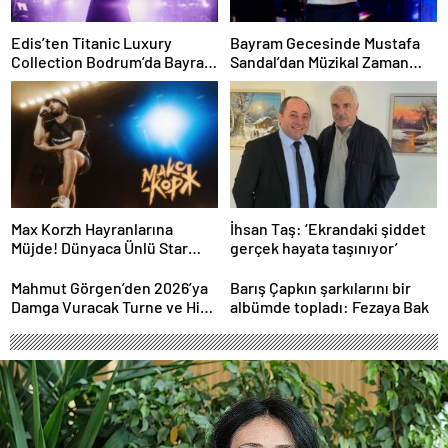
Edis’ten Titanic Luxury
Bayram Gecesinde Mustafa
Collection Bodrum’da Bayram
Sandal’dan Müzikal Zaman
Gecesine Damga Vuran
Yolculuğu
Performans
Max Korzh Hayranlarına
İhsan Taş: ‘Ekrandaki şiddet
Müjde! Dünyaca Ünlü Star
gerçek hayata taşınıyor’
İstanbul’da Canlı
Performansla Hayranlarıyla
Mahmut Görgen’den 2026’ya
Barış Çapkın şarkılarını bir
Buluşuyor
Damga Vuracak Turne ve Hit
albümde topladı: Fezaya Bak
Proje Yağmuru