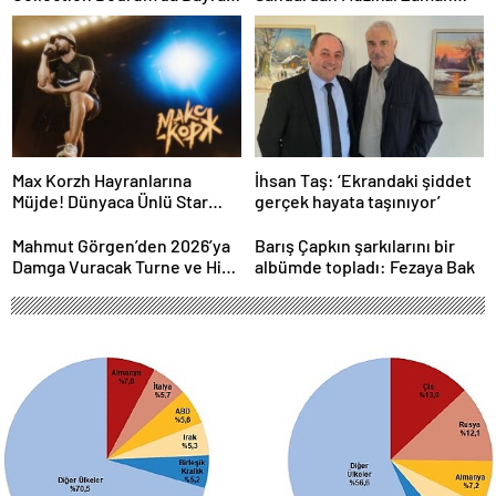
Gecesine Damga Vuran
Yolculuğu
Performans
Max Korzh Hayranlarına
İhsan Taş: ‘Ekrandaki şiddet
Müjde! Dünyaca Ünlü Star
gerçek hayata taşınıyor’
İstanbul’da Canlı
Performansla Hayranlarıyla
Mahmut Görgen’den 2026’ya
Barış Çapkın şarkılarını bir
Buluşuyor
Damga Vuracak Turne ve Hit
albümde topladı: Fezaya Bak
Proje Yağmuru