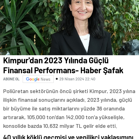
Kimpur'dan 2023 Yılında Güçlü
Finansal Performans- Haber Şafak
29 Nisan 2024 22:40
ABONE OL
News
Poliüretan sektörünün öncü şirketi Kimpur, 2023 yılına
ilişkin finansal sonuçlarını açıkladı. 2023 yılında, güçlü
bir büyüme ile satış miktarlarını yüzde 36 oranında
artırarak, 105.000 ton’dan 142.000 ton’a yükselişle,
konsolide bazda 10,632 milyar TL gelir elde etti.
40 yıllık köklü geçmişi ve yenilikçi yaklaşımını