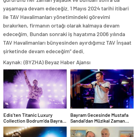
yaşamaya devam edeceğiz. 1 Mayıs 2024 tarihi itibari
ile TAV Havalimanları yönetimindeki görevimi
bırakırken, firmanın ortağı olarak kalmaya devam
edeceğim. Bundan sonraki iş hayatıma 2006 yılında
TAV Havalimanları bünyesinden ayırdığımız TAV İnşaat
şirketinde devam edeceğim” dedi.
Kaynak: (BYZHA) Beyaz Haber Ajansı
Edis’ten Titanic Luxury
Bayram Gecesinde Mustafa
Collection Bodrum’da Bayram
Sandal’dan Müzikal Zaman
Gecesine Damga Vuran
Yolculuğu
Performans