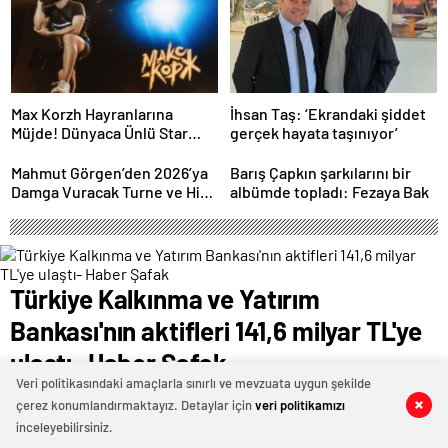
Max Korzh Hayranlarına
İhsan Taş: ‘Ekrandaki şiddet
Müjde! Dünyaca Ünlü Star
gerçek hayata taşınıyor’
İstanbul’da Canlı
Performansla Hayranlarıyla
Mahmut Görgen’den 2026’ya
Barış Çapkın şarkılarını bir
Buluşuyor
Damga Vuracak Turne ve Hit
albümde topladı: Fezaya Bak
Proje Yağmuru
Türkiye Kalkınma ve Yatırım
Bankası'nın aktifleri 141,6 milyar TL'ye
ulaştı- Haber Şafak
Veri politikasındaki amaçlarla sınırlı ve mevzuata uygun şekilde
29 Nisan 2024 19:00
ABONE OL
News
çerez konumlandırmaktayız. Detaylar için
veri politikamızı
0
0
0
0
0
0
0
0
0
0
0
0
inceleyebilirsiniz.
Banka, Türkiye’nin geleceği için önem arz eden