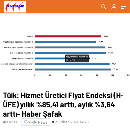
Şafak
Şafak
Tüik: Hizmet Üretici Fiyat Endeksi (H-
ÜFE) yıllık %85,41 arttı, aylık %3,64
arttı- Haber Şafak
30 Nisan 2024 13:40
ABONE OL
News