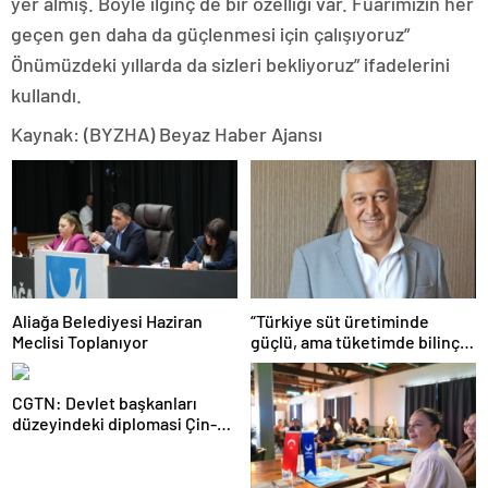
yer almış. Böyle ilginç de bir özelliği var. Fuarımızın her
geçen gen daha da güçlenmesi için çalışıyoruz”
Önümüzdeki yıllarda da sizleri bekliyoruz” ifadelerini
kullandı.
Kaynak: (BYZHA) Beyaz Haber Ajansı
Aliağa Belediyesi Haziran
“Türkiye süt üretiminde
Meclisi Toplanıyor
güçlü, ama tüketimde bilinç
şart”
CGTN: Devlet başkanları
düzeyindeki diplomasi Çin-
Rusya arasındaki büyüyen
ortaklığı güçlendiriyor