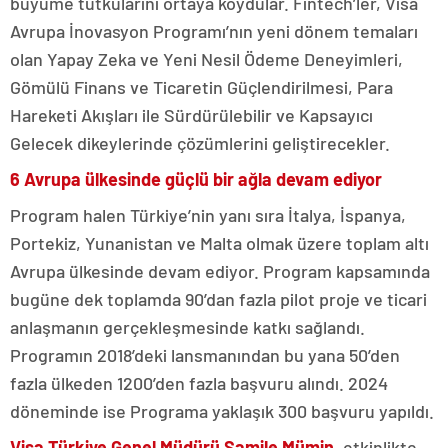
büyüme tutkularını ortaya koydular. Fintech’ler, Visa
Avrupa İnovasyon Programı’nın yeni dönem temaları
olan Yapay Zeka ve Yeni Nesil Ödeme Deneyimleri,
Gömülü Finans ve Ticaretin Güçlendirilmesi, Para
Hareketi Akışları ile Sürdürülebilir ve Kapsayıcı
Gelecek dikeylerinde çözümlerini geliştirecekler.
6 Avrupa ülkesinde güçlü bir ağla devam ediyor
Program halen Türkiye’nin yanı sıra İtalya, İspanya,
Portekiz, Yunanistan ve Malta olmak üzere toplam altı
Avrupa ülkesinde devam ediyor. Program kapsamında
bugüne dek toplamda 90’dan fazla pilot proje ve ticari
anlaşmanın gerçekleşmesinde katkı sağlandı.
Programın 2018’deki lansmanından bu yana 50’den
fazla ülkeden 1200’den fazla başvuru alındı. 2024
döneminde ise Programa yaklaşık 300 başvuru yapıldı.
Visa Türkiye Genel Müdürü Samile Mümin,
etkinlikte