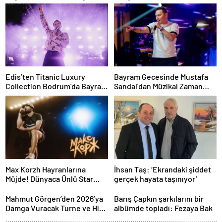
Edis’ten Titanic Luxury
Bayram Gecesinde Mustafa
Collection Bodrum’da Bayram
Sandal’dan Müzikal Zaman
Gecesine Damga Vuran
Yolculuğu
Performans
Max Korzh Hayranlarına
İhsan Taş: ‘Ekrandaki şiddet
Müjde! Dünyaca Ünlü Star
gerçek hayata taşınıyor’
İstanbul’da Canlı
Performansla Hayranlarıyla
Mahmut Görgen’den 2026’ya
Barış Çapkın şarkılarını bir
Buluşuyor
Damga Vuracak Turne ve Hit
albümde topladı: Fezaya Bak
Proje Yağmuru