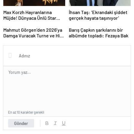
Max Korzh Hayranlarına
İhsan Taş: ‘Ekrandaki şiddet
Müjde! Dünyaca Ünlü Star
gerçek hayata taşınıyor’
İstanbul’da Canlı
Performansla Hayranlarıyla
Mahmut Görgen’den 2026’ya
Barış Çapkın şarkılarını bir
Buluşuyor
Damga Vuracak Turne ve Hit
albümde topladı: Fezaya Bak
Proje Yağmuru
En az 10 karakter gerekli
Gönder