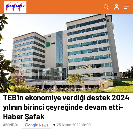
Haber Şafak
Şafak
TEB'in ekonomiye verdiği destek 2024
yılının birinci çeyreğinde devam etti-
Haber Şafak
25 Nisan 2024 19:00
ABONE OL
News