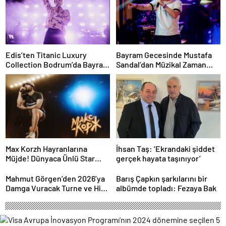
Edis’ten Titanic Luxury
Bayram Gecesinde Mustafa
Collection Bodrum’da Bayram
Sandal’dan Müzikal Zaman
Gecesine Damga Vuran
Yolculuğu
Performans
Max Korzh Hayranlarına
İhsan Taş: ‘Ekrandaki şiddet
Müjde! Dünyaca Ünlü Star
gerçek hayata taşınıyor’
İstanbul’da Canlı
Performansla Hayranlarıyla
Mahmut Görgen’den 2026’ya
Barış Çapkın şarkılarını bir
Buluşuyor
Damga Vuracak Turne ve Hit
albümde topladı: Fezaya Bak
Proje Yağmuru