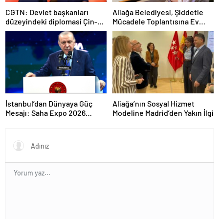
CGTN: Devlet başkanları
Aliağa Belediyesi, Şiddetle
düzeyindeki diplomasi Çin-
Mücadele Toplantısına Ev
Rusya arasındaki büyüyen
Sahipliği Yaptı
ortaklığı güçlendiriyor
İstanbul’dan Dünyaya Güç
Aliağa’nın Sosyal Hizmet
Mesajı: Saha Expo 2026
Modeline Madrid’den Yakın İlgi
Rekorlarla Kapılarını Kapattı