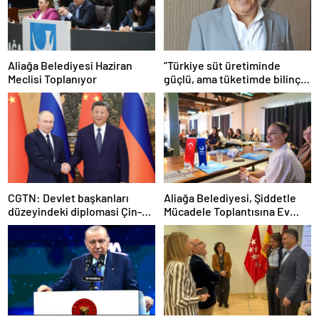
Aliağa Belediyesi Haziran
“Türkiye süt üretiminde
Meclisi Toplanıyor
güçlü, ama tüketimde bilinç
şart”
CGTN: Devlet başkanları
Aliağa Belediyesi, Şiddetle
düzeyindeki diplomasi Çin-
Mücadele Toplantısına Ev
Rusya arasındaki büyüyen
Sahipliği Yaptı
ortaklığı güçlendiriyor