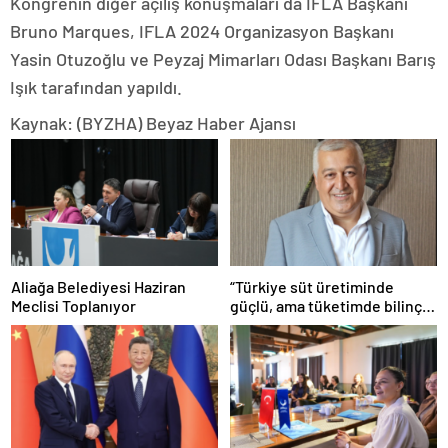
Kongrenin diğer açılış konuşmaları da IFLA Başkanı
Bruno Marques, IFLA 2024 Organizasyon Başkanı
Yasin Otuzoğlu ve Peyzaj Mimarları Odası Başkanı Barış
Işık tarafından yapıldı.
Kaynak: (BYZHA) Beyaz Haber Ajansı
Aliağa Belediyesi Haziran
“Türkiye süt üretiminde
Meclisi Toplanıyor
güçlü, ama tüketimde bilinç
şart”