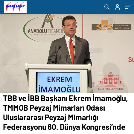
Peyzaj Mimarlığı Federasyonu 60. Dünya
servis araçlarına yönelik kapsamlı bir
Kongresi’nde konuştu- Haber Şafak
denetim gerçekleştirdi.- Haber Şafak
TBB ve İBB Başkanı Ekrem İmamoğlu,
TMMOB Peyzaj Mimarları Odası
Uluslararası Peyzaj Mimarlığı
Federasyonu 60. Dünya Kongresi’nde