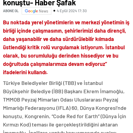
konuştu- Haber Şafak
4 Eylül 2024 17:30
ABONE OL
News
Bu noktada yerel yönetimlerin ve merkezi yönetimin iş
birliği içinde çalışmasının, şehirlerimizi daha dirençli,
daha yaşanabilir ve daha sürdürülebilir kılmada
üstlendiği kritik rolü vurgulamak istiyorum. İstanbul
olarak, bu sorumluluğu derinden hissediyor ve bu
doğrultuda çalışmalarımıza devam ediyoruz”
ifadelerini kullandı.
Türkiye Belediyeler Birliği (TBB) ve İstanbul
Büyükşehir Belediye (İBB) Başkanı Ekrem İmamoğlu,
TMMOB Peyzaj Mimarları Odası Uluslararası Peyzaj
Mimarlığı Federasyonu (IFLA) 60. Dünya Kongresi’nde
konuştu. Kongrenin, “Code Red for Earth” (Dünya İçin
Kırmızı Kod) teması ile gerçekleştirildiğini aktaran
İmamoğlu, İngilizce yaptığı konuşmasında şunları