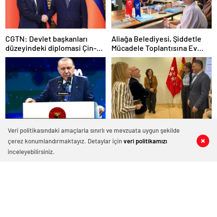
CGTN: Devlet başkanları
Aliağa Belediyesi, Şiddetle
düzeyindeki diplomasi Çin-
Mücadele Toplantısına Ev
Rusya arasındaki büyüyen
Sahipliği Yaptı
ortaklığı güçlendiriyor
İstanbul’dan Dünyaya Güç
Aliağa’nın Sosyal Hizmet
Veri politikasındaki amaçlarla sınırlı ve mevzuata uygun şekilde
Mesajı: Saha Expo 2026
Modeline Madrid’den Yakın İlgi
çerez konumlandırmaktayız. Detaylar için
veri politikamızı
0
0
0
0
0
0
Rekorlarla Kapılarını Kapattı
inceleyebilirsiniz.
Haber Şafak