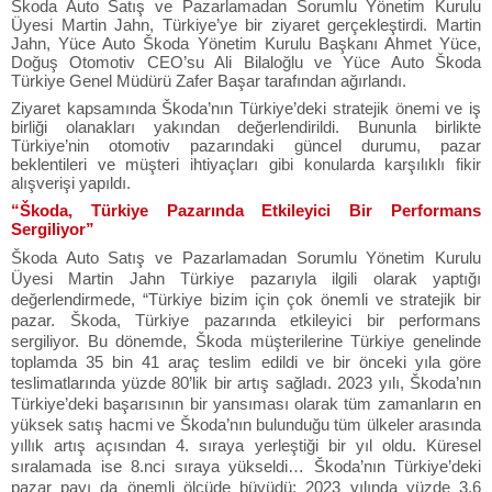
Škoda Auto Satış ve Pazarlamadan Sorumlu Yönetim Kurulu
Üyesi Martin Jahn, Türkiye’ye bir ziyaret gerçekleştirdi. Martin
Jahn, Yüce Auto Škoda Yönetim Kurulu Başkanı Ahmet Yüce,
Doğuş Otomotiv CEO’su Ali Bilaloğlu ve Yüce Auto Škoda
Türkiye Genel Müdürü Zafer Başar tarafından ağırlandı.
Ziyaret kapsamında Škoda’nın Türkiye’deki stratejik önemi ve iş
birliği olanakları yakından değerlendirildi. Bununla birlikte
Türkiye’nin otomotiv pazarındaki güncel durumu, pazar
beklentileri ve müşteri ihtiyaçları gibi konularda karşılıklı fikir
alışverişi yapıldı.
“Škoda, Türkiye Pazarında Etkileyici Bir Performans
Sergiliyor”
Škoda Auto Satış ve Pazarlamadan Sorumlu Yönetim Kurulu
Üyesi Martin Jahn Türkiye pazarıyla ilgili olarak yaptığı
değerlendirmede, “Türkiye bizim için çok önemli ve stratejik bir
pazar. Škoda, Türkiye pazarında etkileyici bir performans
sergiliyor. Bu dönemde, Škoda müşterilerine Türkiye genelinde
toplamda 35 bin 41 araç teslim edildi ve bir önceki yıla göre
teslimatlarında yüzde 80’lik bir artış sağladı. 2023 yılı, Škoda’nın
Türkiye’deki başarısının bir yansıması olarak tüm zamanların en
yüksek satış hacmi ve Škoda’nın bulunduğu tüm ülkeler arasında
yıllık artış açısından 4. sıraya yerleştiği bir yıl oldu. Küresel
sıralamada ise 8.nci sıraya yükseldi… Škoda’nın Türkiye’deki
pazar payı da önemli ölçüde büyüdü; 2023 yılında yüzde 3,6