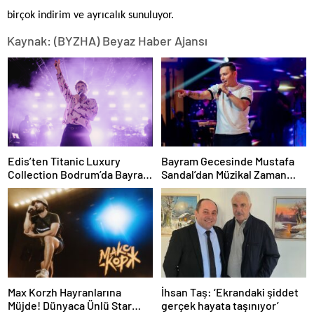
birçok indirim ve ayrıcalık sunuluyor.
Kaynak: (BYZHA) Beyaz Haber Ajansı
Edis’ten Titanic Luxury
Bayram Gecesinde Mustafa
Collection Bodrum’da Bayram
Sandal’dan Müzikal Zaman
Gecesine Damga Vuran
Yolculuğu
Performans
Max Korzh Hayranlarına
İhsan Taş: ‘Ekrandaki şiddet
Müjde! Dünyaca Ünlü Star
gerçek hayata taşınıyor’