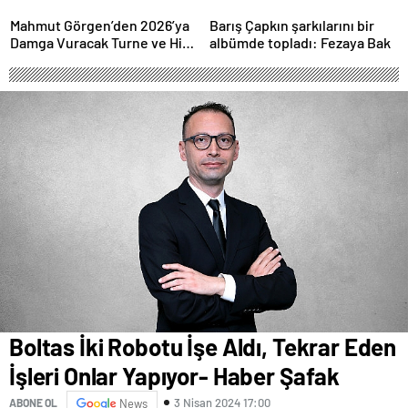
İstanbul’da Canlı
Performansla Hayranlarıyla
Mahmut Görgen’den 2026’ya
Barış Çapkın şarkılarını bir
Buluşuyor
Damga Vuracak Turne ve Hit
albümde topladı: Fezaya Bak
Proje Yağmuru
Boltas İki Robotu İşe Aldı, Tekrar Eden
İşleri Onlar Yapıyor- Haber Şafak
3 Nisan 2024 17:00
ABONE OL
News