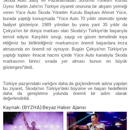
Škoda Auto Satış ve Pazarlamadan Sorumlu Yönetim Kurulu
Üyesi Martin Jahn’ın Türkiye ziyareti onuruna bir akşam yemeği
veren Yüce Auto Škoda Yönetim Kurulu Başkanı Ahmet Yüce,
burada yaptığı konuşmada “Yüce Auto 70 yıldır otomotiv işinde
faaliyet gösteriyor. 1989 yılından bu yana yani 35 yıldır da
Çekya’nın bir dünya markası olan Skoda’yı Türkiye’de başarıyla
temsil ediyor. Karşılıklı sevgi, saygı ve güven temelinde inşa
ettiğimiz bu birlikteliğimiz markamızın önemli başarılara imza
atmasında en önemli rol oynuyor. Bugün Çekya’nın Türkiye’ye
yaptığı toplam ihracat hacmi içinde Yüce Auto kanalıyla Skoda
markasının birinci sırada yer alması bunun en büyük
göstergesi“dedi.
Türkiye pazarındaki varlığını daha da güçlendirmek adına yapılan
bu ziyaret, Škoda’nın Türkiye’deki büyüme ve başarı hedeflerini
daha da genişletme yolunda önemli bir adım olarak
değerlendirildi.
Kaynak: (BYZHA) Beyaz Haber Ajansı