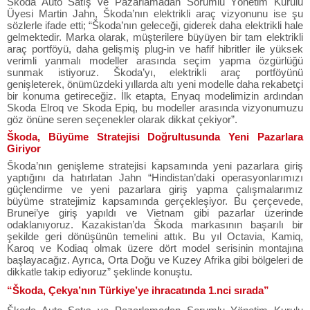
Škoda Auto Satış ve Pazarlamadan Sorumlu Yönetim Kurulu
Üyesi Martin Jahn, Škoda’nın elektrikli araç vizyonunu ise şu
sözlerle ifade etti; “Škoda’nın geleceği, giderek daha elektrikli hale
gelmektedir. Marka olarak, müşterilere büyüyen bir tam elektrikli
araç portföyü, daha gelişmiş plug-in ve hafif hibritler ile yüksek
verimli yanmalı modeller arasında seçim yapma özgürlüğü
sunmak istiyoruz. Škoda’yı, elektrikli araç portföyünü
genişleterek, önümüzdeki yıllarda altı yeni modelle daha rekabetçi
bir konuma getireceğiz. İlk etapta, Enyaq modelimizin ardından
Skoda Elroq ve Skoda Epiq, bu modeller arasında vizyonumuzu
göz önüne seren seçenekler olarak dikkat çekiyor”.
Škoda, Büyüme Stratejisi Doğrultusunda Yeni Pazarlara
Giriyor
Škoda’nın genişleme stratejisi kapsamında yeni pazarlara giriş
yaptığını da hatırlatan Jahn “Hindistan’daki operasyonlarımızı
güçlendirme ve yeni pazarlara giriş yapma çalışmalarımız
büyüme stratejimiz kapsamında gerçekleşiyor. Bu çerçevede,
Brunei’ye giriş yapıldı ve Vietnam gibi pazarlar üzerinde
odaklanıyoruz. Kazakistan’da Škoda markasının başarılı bir
şekilde geri dönüşünün temelini attık. Bu yıl Octavia, Kamiq,
Karoq ve Kodiaq olmak üzere dört model serisinin montajına
başlayacağız. Ayrıca, Orta Doğu ve Kuzey Afrika gibi bölgeleri de
dikkatle takip ediyoruz” şeklinde konuştu.
“Škoda, Çekya’nın Türkiye’ye ihracatında 1.nci sırada”