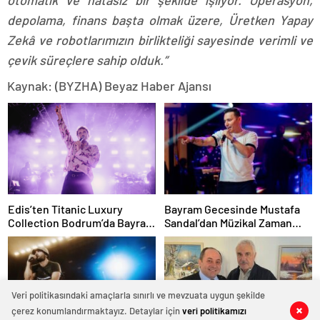
otomatik ve hatasız bir şekilde işliyor. Operasyon,
depolama, finans başta olmak üzere, Üretken Yapay
Zekâ ve robotlarımızın birlikteliği sayesinde verimli ve
çevik süreçlere sahip olduk.”
Kaynak: (BYZHA) Beyaz Haber Ajansı
Edis’ten Titanic Luxury
Bayram Gecesinde Mustafa
Collection Bodrum’da Bayram
Sandal’dan Müzikal Zaman
Gecesine Damga Vuran
Yolculuğu
Performans
Veri politikasındaki amaçlarla sınırlı ve mevzuata uygun şekilde
çerez konumlandırmaktayız. Detaylar için
veri politikamızı
0
0
0
0
0
0