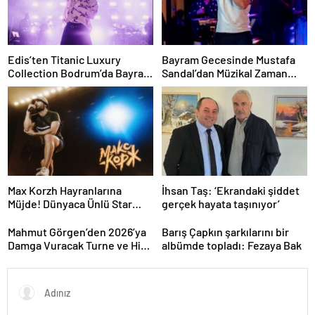
Edis’ten Titanic Luxury
Bayram Gecesinde Mustafa
Collection Bodrum’da Bayram
Sandal’dan Müzikal Zaman
Gecesine Damga Vuran
Yolculuğu
Performans
Max Korzh Hayranlarına
İhsan Taş: ‘Ekrandaki şiddet
Müjde! Dünyaca Ünlü Star
gerçek hayata taşınıyor’
İstanbul’da Canlı
Performansla Hayranlarıyla
Mahmut Görgen’den 2026’ya
Barış Çapkın şarkılarını bir
Buluşuyor
Damga Vuracak Turne ve Hit
albümde topladı: Fezaya Bak
Proje Yağmuru