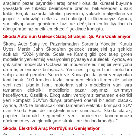
araçların pazar payındaki artış önemli olsa da küresel büyüme
yavaşladı ve tüketici benimseme oranları beklenenden düşük
kaldı. Birçok pazarda tüketici güveninin, yüksek maliyetlerin ve
jeopolitik belirsizliğin etkisi altında olduğu bir dönemdeyiz. Ayrıca,
şarj altyapısının genişleme hızı ve değişken emtia fiyatları da
dönüşümün hızını etkilemektedir” şeklinde konuştu.
Škoda Auto’nun Gelecek Satış Stratejisi, Şu Ana Odaklanıyor
Škoda Auto Satış ve Pazarlamadan Sorumlu Yönetim Kurulu
Üyesi Martin Jahn Škoda’nın gelecek stratejisini şu şekilde
açıkladı; “2024 yılında, Scala ve Kamiq gibi çok talep gören
modellerin yenilenmiş versiyonları piyasaya sürülecek. Ayrıca, en
çok satan model olan Octavia’nın modernize edilmiş bir versiyonu
da müşterilerimizle buluşacak. Yeni nesil plug-in hibrit motorlara
sahip amiral gemileri Superb ve Kodiaq’ın da yeni versiyonları
tanıtılacak. 100 km’den fazla tamamen elektrikli menzile sahip
yeni nesil plug-in hibrit motorlara sahip modellerin yanı sıra
tamamen elektrikli modellerle pazar payımızı artırmayı
hedefliyoruz. Özellikle, Elroq adını verdiğimiz tamamen elektrikli
yeni kompakt SUV’un dünya prömiyeri önemli bir adım olacak.
Ayrıca, 2025’te tanıtılacak olan tamamen elektrikli kompakt SUV
olan Škoda Epiq de müşterilerimize sunulacak. Škoda olarak,
popüler kompakt segmentte yeni modellerle konumumuzu
güçlendirmeyi ve globalleşme stratejimizi hızlandıracağız.”
Škoda, Elektrikli Araç Portföyünü Genişletiyor