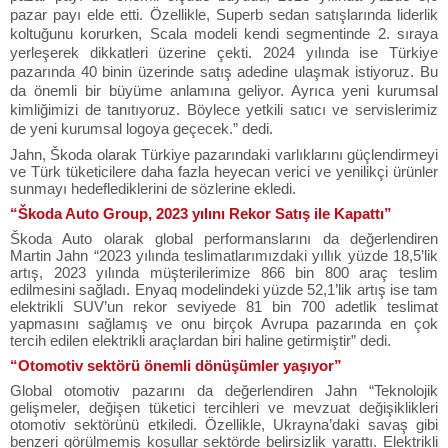
pazar payı elde etti. Özellikle, Superb sedan satışlarında liderlik
koltuğunu korurken, Scala modeli kendi segmentinde 2. sıraya
yerleşerek dikkatleri üzerine çekti. 2024 yılında ise Türkiye
pazarında 40 binin üzerinde satış adedine ulaşmak istiyoruz. Bu
da önemli bir büyüme anlamına geliyor. Ayrıca yeni kurumsal
kimliğimizi de tanıtıyoruz. Böylece yetkili satıcı ve servislerimiz
de yeni kurumsal logoya geçecek.” dedi.
Jahn, Škoda olarak Türkiye pazarındaki varlıklarını güçlendirmeyi
ve Türk tüketicilere daha fazla heyecan verici ve yenilikçi ürünler
sunmayı hedeflediklerini de sözlerine ekledi.
“Škoda Auto Group, 2023 yılını Rekor Satış ile Kapattı”
Škoda Auto olarak global performanslarını da değerlendiren
Martin Jahn “2023 yılında teslimatlarımızdaki yıllık yüzde 18,5’lik
artış, 2023 yılında müşterilerimize 866 bin 800 araç teslim
edilmesini sağladı. Enyaq modelindeki yüzde 52,1’lik artış ise tam
elektrikli SUV’un rekor seviyede 81 bin 700 adetlik teslimat
yapmasını sağlamış ve onu birçok Avrupa pazarında en çok
tercih edilen elektrikli araçlardan biri haline getirmiştir” dedi.
“Otomotiv sektörü önemli dönüşümler yaşıyor”
Global otomotiv pazarını da değerlendiren Jahn “Teknolojik
gelişmeler, değişen tüketici tercihleri ve mevzuat değişiklikleri
otomotiv sektörünü etkiledi. Özellikle, Ukrayna’daki savaş gibi
benzeri görülmemiş koşullar sektörde belirsizlik yarattı. Elektrikli