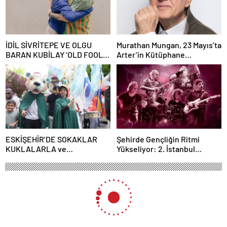
İDİL SİVRİTEPE VE OLGU
Murathan Mungan, 23 Mayıs’ta
BARAN KUBİLAY ‘OLD FOOLS’
Arter’in Kütüphane
İLE TÜRSAK VAKFI İÇİN
Söyleşileri’ne Konuk Oluyor!
SAHNEDE!
ESKİŞEHİR’DE SOKAKLAR
Şehirde Gençliğin Ritmi
KUKLALARLA ve
Yükseliyor: 2. İstanbul
ÇOCUKLARIN NEŞESİYLE
Gençlik Müzik Festivali, 16–19
RENKLENİYOR!
Mayıs’ta Kentin Dört Bir
Yanında!