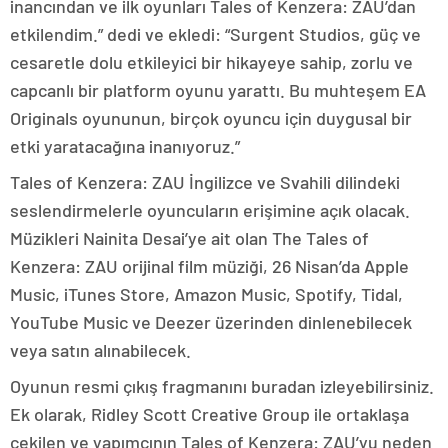
inancından ve ilk oyunları Tales of Kenzera: ZAU’dan
etkilendim.” dedi ve ekledi: “Surgent Studios, güç ve
cesaretle dolu etkileyici bir hikayeye sahip, zorlu ve
capcanlı bir platform oyunu yarattı. Bu muhteşem EA
Originals oyununun, birçok oyuncu için duygusal bir
etki yaratacağına inanıyoruz.”
Tales of Kenzera: ZAU İngilizce ve Svahili dilindeki
seslendirmelerle oyuncuların erişimine açık olacak.
Müzikleri Nainita Desai’ye ait olan The Tales of
Kenzera: ZAU orijinal film müziği, 26 Nisan’da Apple
Music, iTunes Store, Amazon Music, Spotify, Tidal,
YouTube Music ve Deezer üzerinden dinlenebilecek
veya satın alınabilecek.
Oyunun resmi çıkış fragmanını buradan izleyebilirsiniz.
Ek olarak, Ridley Scott Creative Group ile ortaklaşa
çekilen ve yapımcının Tales of Kenzera: ZAU’yu neden