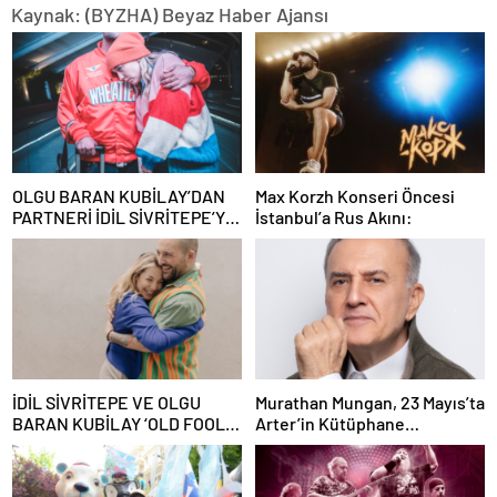
Kaynak: (BYZHA) Beyaz Haber Ajansı
OLGU BARAN KUBİLAY’DAN
Max Korzh Konseri Öncesi
PARTNERİ İDİL SİVRİTEPE’YE
İstanbul’a Rus Akını:
ÖVGÜ DOLU SÖZLER!
İDİL SİVRİTEPE VE OLGU
Murathan Mungan, 23 Mayıs’ta
BARAN KUBİLAY ‘OLD FOOLS’
Arter’in Kütüphane
İLE TÜRSAK VAKFI İÇİN
Söyleşileri’ne Konuk Oluyor!
SAHNEDE!