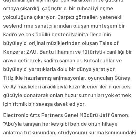
ortaya çıkardığı çağrıştırıcı bir ruhsal iyileşme
yolculuğuna çıkarıyor. Çarpıcı görseller, yetenekli
seslendirme sanatçılarından oluşan muhteşem bir
kadro ve çok ödüllü besteci Nainita Desai’nin
büyüleyici orijinal müziklerinden oluşan Tales of
Kenzera: ZAU, Bantu ilhamını ve fütüristik canlılığı bir
araya getirerek, kadim şamanlar, kutsal ruhlar ve
büyüleyici yaratıklarla dolu bir dünya yaratıyor.
Titizlikle hazırlanmış animasyonlar, oyuncuları Güneş
ve Ay maskeleri aracılığıyla kozmik enerjilerin gerçek
gücüyle donatarak onları huzursuz ruhları yok etmek
için ritmik bir savaşa davet ediyor.
Electronic Arts Partners Genel Müdürü Jeff Gamon,
“Abu’yla tanışan herkes gibi ben de onun hikaye
anlatma tutkusundan, stüdyosunu kurma konusundaki