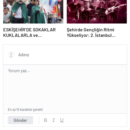
ESKİŞEHİR’DE SOKAKLAR
Şehirde Gençliğin Ritmi
KUKLALARLA ve
Yükseliyor: 2. İstanbul
ÇOCUKLARIN NEŞESİYLE
Gençlik Müzik Festivali, 16–19
RENKLENİYOR!
Mayıs’ta Kentin Dört Bir
Yanında!
En az 10 karakter gerekli
Gönder