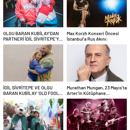
OLGU BARAN KUBİLAY’DAN
Max Korzh Konseri Öncesi
PARTNERİ İDİL SİVRİTEPE’YE
İstanbul’a Rus Akını:
ÖVGÜ DOLU SÖZLER!
İDİL SİVRİTEPE VE OLGU
Murathan Mungan, 23 Mayıs’ta
BARAN KUBİLAY ‘OLD FOOLS’
Arter’in Kütüphane
İLE TÜRSAK VAKFI İÇİN
Söyleşileri’ne Konuk Oluyor!
SAHNEDE!