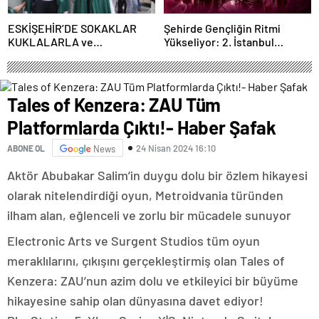
ESKİŞEHİR’DE SOKAKLAR
Şehirde Gençliğin Ritmi
KUKLALARLA ve
Yükseliyor: 2. İstanbul
ÇOCUKLARIN NEŞESİYLE
Gençlik Müzik Festivali, 16–19
RENKLENİYOR!
Mayıs’ta Kentin Dört Bir
Yanında!
Tales of Kenzera: ZAU Tüm
Platformlarda Çıktı!- Haber Şafak
24 Nisan 2024 16:10
ABONE OL
News
Aktör Abubakar Salim’in duygu dolu bir özlem hikayesi
olarak nitelendirdiği oyun, Metroidvania türünden
ilham alan, eğlenceli ve zorlu bir mücadele sunuyor
Electronic Arts ve Surgent Studios tüm oyun
meraklılarını, çıkışını gerçekleştirmiş olan Tales of
Kenzera: ZAU’nun azim dolu ve etkileyici bir büyüme
hikayesine sahip olan dünyasına davet ediyor!