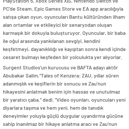
PlayStation 5, Xbox Series X|S, Nintendo Switch ve
PC’de Steam, Epic Games Store ve EA app aracılığıyla
satışa çıkan oyun, oyuncuları Bantu kültüründen ilham
alan ortamlar ve etkileyici bir senaryodan oluşan
karmaşık bir dokuyla buluşturuyor. Oyuncular, bir baba
ile oğul arasında yankılanan sevgiyi, kendini
keşfetmeyi, dayanıklılığı ve kayıptan sonra kendi içinde
cesaret bulmayı keşfeden bir yolculukta yer alıyorlar.
Surgent Studios’un kurucusu ve BAFTA adayı aktör
Abubakar Salim,”Tales of Kenzera: ZAU, yıllar süren
adanmışlık ve keşiflerin bir sonucu ve Zau’nun
hikayesini anlatmak benim için hassas ve unutulmaz
bir yaratıcı çaba.” dedi. “Video oyunları, oyuncuları yeni
diyarlara taşıma ve hem yeni, hem de tanıdık
deneyimler yoluyla güçlü duygular uyandırma gücüne
sahip inanılmaz bir hikaye anlatma aracı ve Zau’nun