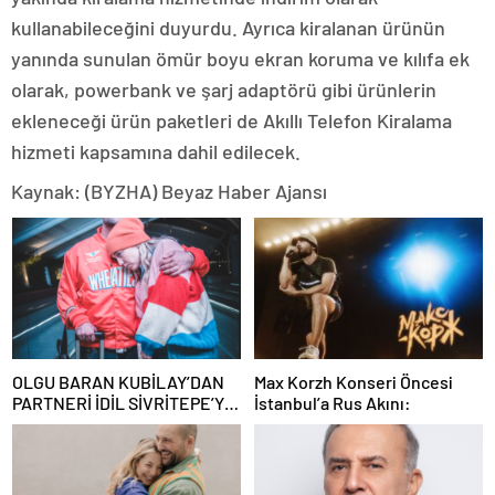
kullanabileceğini duyurdu. Ayrıca kiralanan ürünün
yanında sunulan ömür boyu ekran koruma ve kılıfa ek
olarak, powerbank ve şarj adaptörü gibi ürünlerin
ekleneceği ürün paketleri de Akıllı Telefon Kiralama
hizmeti kapsamına dahil edilecek.
Kaynak: (BYZHA) Beyaz Haber Ajansı
OLGU BARAN KUBİLAY’DAN
Max Korzh Konseri Öncesi
PARTNERİ İDİL SİVRİTEPE’YE
İstanbul’a Rus Akını:
ÖVGÜ DOLU SÖZLER!