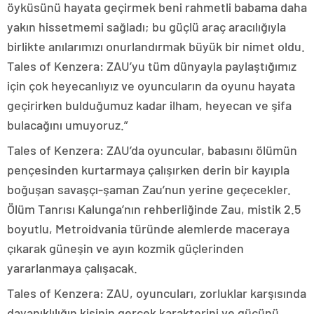
öyküsünü hayata geçirmek beni rahmetli babama daha
yakın hissetmemi sağladı; bu güçlü araç aracılığıyla
birlikte anılarımızı onurlandırmak büyük bir nimet oldu.
Tales of Kenzera: ZAU’yu tüm dünyayla paylaştığımız
için çok heyecanlıyız ve oyuncuların da oyunu hayata
geçirirken bulduğumuz kadar ilham, heyecan ve şifa
bulacağını umuyoruz.”
Tales of Kenzera: ZAU’da oyuncular, babasını ölümün
pençesinden kurtarmaya çalışırken derin bir kayıpla
boğuşan savaşçı-şaman Zau’nun yerine geçecekler.
Ölüm Tanrısı Kalunga’nın rehberliğinde Zau, mistik 2.5
boyutlu, Metroidvania türünde alemlerde maceraya
çıkarak güneşin ve ayın kozmik güçlerinden
yararlanmaya çalışacak.
Tales of Kenzera: ZAU, oyuncuları, zorluklar karşısında
dayanıklılığın kişinin gerçek karakterini ve gücünü