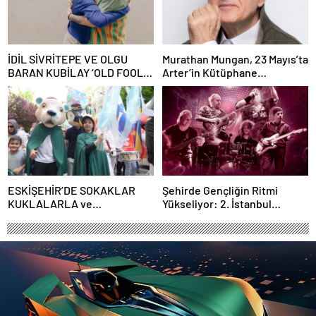
İDİL SİVRİTEPE VE OLGU
Murathan Mungan, 23 Mayıs’ta
BARAN KUBİLAY ‘OLD FOOLS’
Arter’in Kütüphane
İLE TÜRSAK VAKFI İÇİN
Söyleşileri’ne Konuk Oluyor!
SAHNEDE!
ESKİŞEHİR’DE SOKAKLAR
Şehirde Gençliğin Ritmi
KUKLALARLA ve
Yükseliyor: 2. İstanbul
ÇOCUKLARIN NEŞESİYLE
Gençlik Müzik Festivali, 16–19
RENKLENİYOR!
Mayıs’ta Kentin Dört Bir
Yanında!