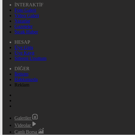
İNTERAKTİF
Foto Galeri
Video Galeri
Yazarlar
Gazeteler
Sıcak Haber
HESAP
Üye Giriş
Üye Kayıt
Şifremi Unuttum
DİĞER
İletişim
Hakkımızda
Reklam
Galeriler
Videolar
Canlı Borsa