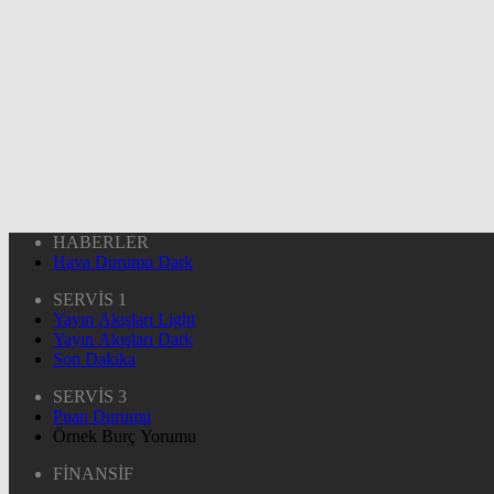
HABERLER
Hava Durumu Dark
SERVİS 1
Yayın Akışları Light
Yayın Akışları Dark
Son Dakika
SERVİS 3
Puan Durumu
Örnek Burç Yorumu
FİNANSİF