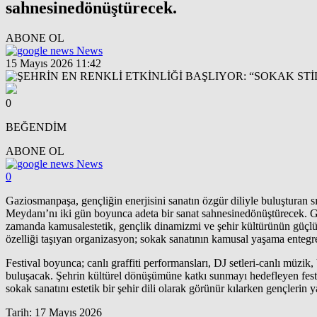
sahnesinedönüştürecek.
ABONE OL
News
15 Mayıs 2026 11:42
0
BEĞENDİM
ABONE OL
News
0
Gaziosmanpaşa, gençliğin enerjisini sanatın özgür diliyle buluşturan sır
Meydanı’nı iki gün boyunca adeta bir sanat sahnesinedönüştürecek. Gaz
zamanda kamusalestetik, gençlik dinamizmi ve şehir kültürünün güçlü b
özelliği taşıyan organizasyon; sokak sanatının kamusal yaşama entegre
Festival boyunca; canlı graffiti performansları, DJ setleri-canlı müzik,
buluşacak. Şehrin kültürel dönüşümüne katkı sunmayı hedefleyen fest
sokak sanatını estetik bir şehir dili olarak görünür kılarken gençlerin 
Tarih: 17 Mayıs 2026