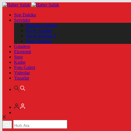
Son Dakika
Servisler
Haftanin Filmleri
Yayın Akışları
Yayın Akışları 2
Puan Durumu
Gündem
Ekonomi
Spor
Kadın
Foto Galeri
Videolar
Yazarlar