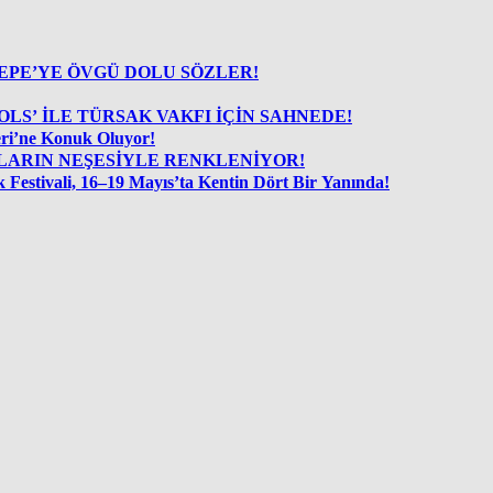
DAN PARTNERİ İDİL SİVRİTEPE’YE ÖVGÜ DOLU SÖZLER!
OLS’ İLE TÜRSAK VAKFI İÇİN SAHNEDE!
eri’ne Konuk Oluyor!
RLA ve ÇOCUKLARIN NEŞESİYLE RENKLENİYOR!
Şehirde Gençliğin Ritmi Yükseliyor: 2. İstanbul Gençlik Müzik Festivali, 16–19 Mayıs’ta Kentin Dört Bir Yanında!