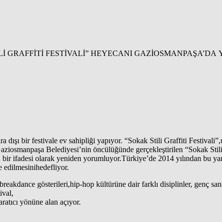
a dışı bir festivale ev sahipliği yapıyor. “Sokak Stili Graffiti Festivali
iosmanpaşa Belediyesi’nin öncülüğünde gerçekleştirilen “Sokak Stili”pro
ir ifadesi olarak yeniden yorumluyor.Türkiye’de 2014 yılından bu yana 
 edilmesinihedefliyor.
 breakdance gösterileri,hip-hop kültürüne dair farklı disiplinler, genç sa
ival,
yaratıcı yönüne alan açıyor.