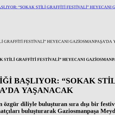
BAŞLIYOR: “SOKAK STİLİ GRAFFİTİ FESTİVALİ” HEYECA
AK STİLİ GRAFFİTİ FESTİVALİ” HEYECANI GAZİOSMA
Ğİ BAŞLIYOR: “SOKAK STİL
A’DA YAŞANACAK
özgür diliyle buluşturan sıra dışı bir festiv
sanatçıları buluşturarak Gaziosmanpaşa Meyd