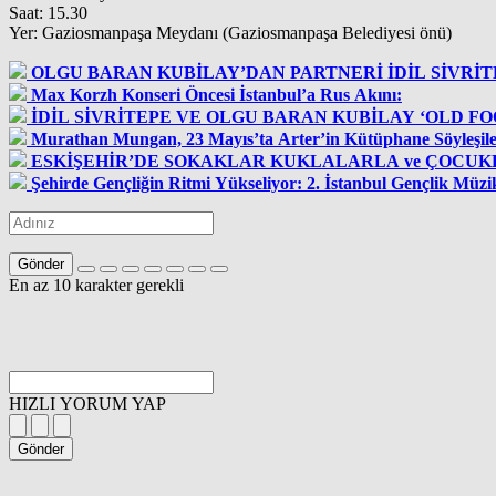
Saat: 15.30
Yer: Gaziosmanpaşa Meydanı (Gaziosmanpaşa Belediyesi önü)
OLGU BARAN KUBİLAY’
Max Korzh Konseri Öncesi İstanbul’a Rus Akını:
İDİL SİVRİTEPE VE OLGU BARAN KUBİLAY ‘OLD FO
Murathan Mungan, 23 Mayıs’ta Arter’in Kütüphane Söyleşil
ESKİŞEHİR’DE SOKAKLAR KUKLALA
Gönder
En az 10 karakter gerekli
HIZLI YORUM YAP
Gönder