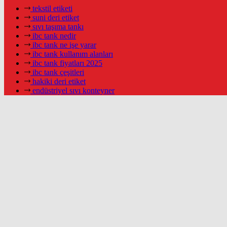
tekstil etiketi
suni deri etiket
sıvı taşıma tankı
ibc tank nedir
ibc tank ne işe yarar
ibc tank kullanım alanları
ibc tank fiyatları 2025
ibc tank çeşitleri
hakiki deri etiket
endüstriyel sıvı konteyner