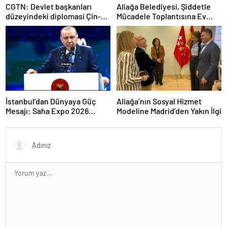
CGTN: Devlet başkanları
Aliağa Belediyesi, Şiddetle
düzeyindeki diplomasi Çin-
Mücadele Toplantısına Ev
Rusya arasındaki büyüyen
Sahipliği Yaptı
ortaklığı güçlendiriyor
İstanbul’dan Dünyaya Güç
Aliağa’nın Sosyal Hizmet
Mesajı: Saha Expo 2026
Modeline Madrid’den Yakın İlgi
Rekorlarla Kapılarını Kapattı