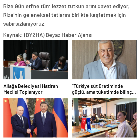
Rize Günleri’ne tüm lezzet tutkunlarını davet ediyor,
Rize’nin geleneksel tatlarını birlikte keşfetmek için
sabırsızlanıyoruz!
Kaynak: (BYZHA) Beyaz Haber Ajansı
Aliağa Belediyesi Haziran
“Türkiye süt üretiminde
Meclisi Toplanıyor
güçlü, ama tüketimde bilinç
şart”