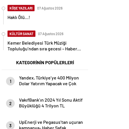
KÖŞE YAZILARI
07 Ağustos 2026
Haklı Ölü…!
KÜLTÜR SANAT
07 Ağustos 2026
Kemer Belediyesi Türk Müziği
Topluluğu’ndan sıra gecesi – Haber
Şafak
KATEGORİNİN POPÜLERLERİ
Yandex, Türkiye’ye 400 Milyon
1
Dolar Yatırım Yapacak ve Çok
Sayıda Kişiyi İstihdam Edecek-
Haber Şafak
VakıfBank’ın 2024 Yıl Sonu Aktif
2
Büyüklüğü 4 Trilyon TL
Seviyesini Aştı- Haber Şafak
UpEnerji ve Pegasus’tan uçuran
3
kampanya- Haber Şafak