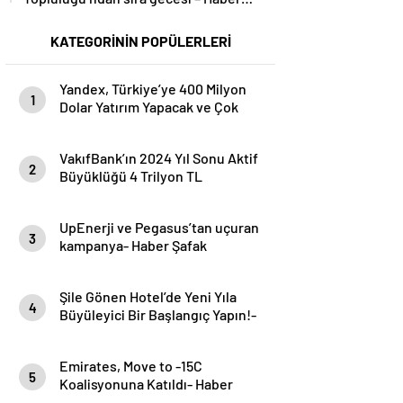
Şafak
KATEGORİNİN POPÜLERLERİ
Yandex, Türkiye’ye 400 Milyon
1
Dolar Yatırım Yapacak ve Çok
Sayıda Kişiyi İstihdam Edecek-
Haber Şafak
VakıfBank’ın 2024 Yıl Sonu Aktif
2
Büyüklüğü 4 Trilyon TL
Seviyesini Aştı- Haber Şafak
UpEnerji ve Pegasus’tan uçuran
3
kampanya- Haber Şafak
Şile Gönen Hotel’de Yeni Yıla
4
Büyüleyici Bir Başlangıç Yapın!-
Haber Şafak
Emirates, Move to -15C
5
Koalisyonuna Katıldı- Haber
Şafak