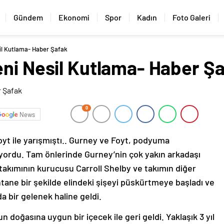
Gündem
Ekonomi
Spor
Kadın
Foto Galeri
il Kutlama- Haber Şafak
eni Nesil Kutlama- Haber Ş
0
News
oyt ile yarışmıştı.. Gurney ve Foyt, podyuma
yordu. Tam önlerinde Gurney’nin çok yakın arkadaşı
akımının kurucusu Carroll Shelby ve takımın diğer
ane bir şekilde elindeki şişeyi püskürtmeye başladı ve
a bir gelenek haline geldi.
 doğasına uygun bir içecek ile geri geldi. Yaklaşık 3 yıl