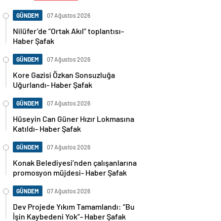
GÜNDEM
07 Ağustos 2026
Nilüfer’de “Ortak Akıl” toplantısı-
Haber Şafak
GÜNDEM
07 Ağustos 2026
Kore Gazisi Özkan Sonsuzluğa
Uğurlandı- Haber Şafak
GÜNDEM
07 Ağustos 2026
Hüseyin Can Güner Hızır Lokmasına
Katıldı- Haber Şafak
GÜNDEM
07 Ağustos 2026
Konak Belediyesi’nden çalışanlarına
promosyon müjdesi- Haber Şafak
GÜNDEM
07 Ağustos 2026
Dev Projede Yıkım Tamamlandı: “Bu
İşin Kaybedeni Yok”- Haber Şafak