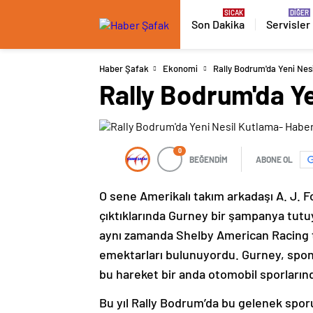
Son Dakika
Servisler
Haber Şafak
Ekonomi
Rally Bodrum'da Yeni Nes
Rally Bodrum'da Y
0
BEĞENDİM
ABONE OL
O sene Amerikalı takım arkadaşı A. J. F
çıktıklarında Gurney bir şampanya tutu
aynı zamanda Shelby American Racing t
emektarları bulunuyordu. Gurney, spont
bu hareket bir anda otomobil sporlarınd
Bu yıl Rally Bodrum’da bu gelenek sporun