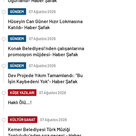
Uğurlandı- Haber Şafak
GÜNDEM
07 Ağustos 2026
Hüseyin Can Güner Hızır Lokmasına
Katıldı- Haber Şafak
GÜNDEM
07 Ağustos 2026
Konak Belediyesi’nden çalışanlarına
promosyon müjdesi- Haber Şafak
GÜNDEM
07 Ağustos 2026
Dev Projede Yıkım Tamamlandı: “Bu
İşin Kaybedeni Yok”- Haber Şafak
KÖŞE YAZILARI
07 Ağustos 2026
Haklı Ölü…!
KÜLTÜR SANAT
07 Ağustos 2026
Kemer Belediyesi Türk Müziği
Topluluğu’ndan sıra gecesi – Haber