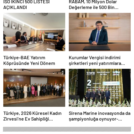
ISO İKİNCİ 500 LİSTESİ
RABAM, 10 Milyon Dolar
AÇIKLANDI
Değerleme ile 500 Bin
Dolarlık Yatırım Aldı
Türkiye-BAE Yatırım
Kurumlar Vergisi indirimi
Köprüsünde Yeni Dönem
şirketleri yeni yatırımlara
yönlendirecek
Türkiye, 2026 Küresel Kadın
Sirena Marine inovasyonda da
Zirvesi’ne Ev Sahipliği
şampiyonluğa oynuyor-
Yapacak
Haber Şafak