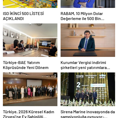
ISO İKİNCİ 500 LİSTESİ
RABAM, 10 Milyon Dolar
AÇIKLANDI
Değerleme ile 500 Bin
Dolarlık Yatırım Aldı
Türkiye-BAE Yatırım
Kurumlar Vergisi indirimi
Köprüsünde Yeni Dönem
şirketleri yeni yatırımlara
yönlendirecek
Türkiye, 2026 Küresel Kadın
Sirena Marine inovasyonda da
Zirvesi’ne Ev Sahipliği
şampiyonluğa oynuyor-