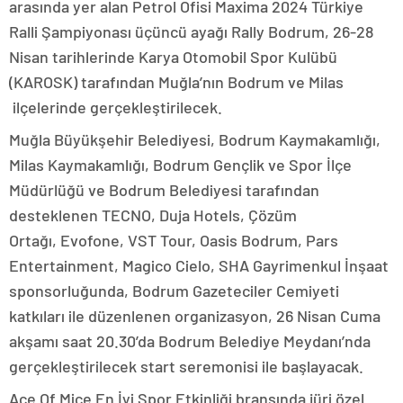
arasında yer alan Petrol Ofisi Maxima 2024 Türkiye
Ralli Şampiyonası üçüncü ayağı Rally Bodrum, 26-28
Nisan tarihlerinde Karya Otomobil Spor Kulübü
(KAROSK) tarafından Muğla’nın Bodrum ve Milas
ilçelerinde gerçekleştirilecek.
Muğla Büyükşehir Belediyesi, Bodrum Kaymakamlığı,
Milas Kaymakamlığı, Bodrum Gençlik ve Spor İlçe
Müdürlüğü ve Bodrum Belediyesi tarafından
desteklenen TECNO, Duja Hotels, Çözüm
Ortağı, Evofone, VST Tour, Oasis Bodrum, Pars
Entertainment, Magico Cielo, SHA Gayrimenkul İnşaat
sponsorluğunda, Bodrum Gazeteciler Cemiyeti
katkıları ile düzenlenen organizasyon, 26 Nisan Cuma
akşamı saat 20.30’da Bodrum Belediye Meydanı’nda
gerçekleştirilecek start seremonisi ile başlayacak.
Ace Of Mice En İyi Spor Etkinliği branşında jüri özel