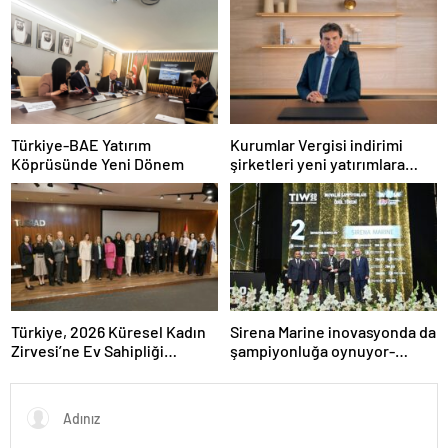
Türkiye-BAE Yatırım
Kurumlar Vergisi indirimi
Köprüsünde Yeni Dönem
şirketleri yeni yatırımlara
yönlendirecek
Türkiye, 2026 Küresel Kadın
Sirena Marine inovasyonda da
Zirvesi’ne Ev Sahipliği
şampiyonluğa oynuyor-
Yapacak
Haber Şafak