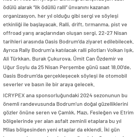
ödülü alarak “ilk ödüllü ralli” ünvanını kazanan
organizasyon, her yıl olduğu gibi sergi ve söyleşi
etkinliği ile başlayacak. Ralli, drift, tırmanma, pist ve
offroad yarış araçlarından oluşan sergi, 22-27 Nisan
tarihleri arasında Oasis Bodrum’da ziyaret edilebilecek.
Ayrıca Rally Bodrum’a katılacak ralli pilotları Volkan Işık,
Ali Türkkan, Burak Çukurova, Ümit Can Özdemir ve
Uğur Soylu da 25 Nisan Perşembe günü saat 18.00’de,
Oasis Bodrum’da gerçekleşecek söyleşi ile otomobil
severler ve basın ile bir araya gelecek.
ICRYPEX ana sponsorluğundaki 2024 sezonunun bu
önemli randevusunda Bodrum’un doğal güzelliklerini
gözler önüne seren ve Çamlık, Mazı, Fesleğen ve Etrim
bölgelerinde yer alan asfalt zeminli etaplara bu yıl
Milas bölgesinden yeni etaplar da eklendi. İki gün