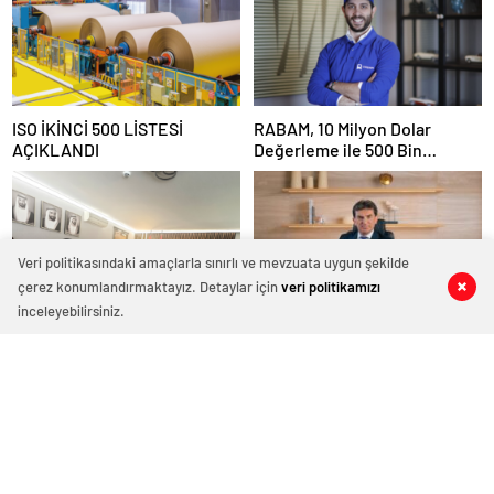
ISO İKİNCİ 500 LİSTESİ
RABAM, 10 Milyon Dolar
AÇIKLANDI
Değerleme ile 500 Bin
Dolarlık Yatırım Aldı
Veri politikasındaki amaçlarla sınırlı ve mevzuata uygun şekilde
çerez konumlandırmaktayız. Detaylar için
veri politikamızı
0
0
0
0
0
0
inceleyebilirsiniz.
Türkiye-BAE Yatırım
Kurumlar Vergisi indirimi
Köprüsünde Yeni Dönem
şirketleri yeni yatırımlara
yönlendirecek