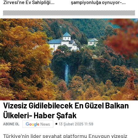
Zirvesi’ne Ev Sahipliği
şampiyonluğa oynuyor-
Yapacak
Haber Şafak
Vizesiz Gidilebilecek En Güzel Balkan
Ülkeleri- Haber Şafak
13 Şubat 2025 11:59
ABONE OL
News
Türkiye’nin lider seyahat platformu Enuygun vizesiz