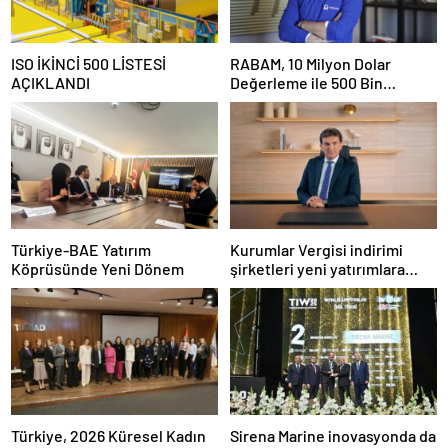
ISO İKİNCİ 500 LİSTESİ
RABAM, 10 Milyon Dolar
AÇIKLANDI
Değerleme ile 500 Bin
Dolarlık Yatırım Aldı
Türkiye-BAE Yatırım
Kurumlar Vergisi indirimi
Köprüsünde Yeni Dönem
şirketleri yeni yatırımlara
yönlendirecek
Türkiye, 2026 Küresel Kadın
Sirena Marine inovasyonda da