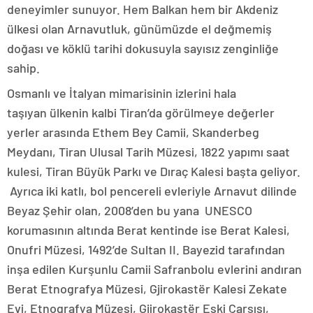
deneyimler sunuyor. Hem Balkan hem bir Akdeniz
ülkesi olan Arnavutluk, günümüzde el değmemiş
doğası ve köklü tarihi dokusuyla sayısız zenginliğe
sahip.
Osmanlı ve İtalyan mimarisinin izlerini hala
taşıyan ülkenin kalbi Tiran’da görülmeye değerler
yerler arasında Ethem Bey Camii, Skanderbeg
Meydanı, Tiran Ulusal Tarih Müzesi, 1822 yapımı saat
kulesi, Tiran Büyük Parkı ve Dıraç Kalesi başta geliyor.
Ayrıca iki katlı, bol pencereli evleriyle Arnavut dilinde
Beyaz Şehir olan, 2008’den bu yana UNESCO
korumasının altında Berat kentinde ise Berat Kalesi,
Onufri Müzesi, 1492’de Sultan II. Bayezid tarafından
inşa edilen Kurşunlu Camii Safranbolu evlerini andıran
Berat Etnografya Müzesi, Gjirokastër Kalesi Zekate
Evi, Etnografya Müzesi, Gjirokastër Eski Çarşısı,