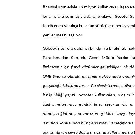
finansal ürünleriyle 19 milyon kullanıcıya ulaşan Pa
kullanıcılara sunmasıyla da öne çıkıyor. Scooter Sür
tercih eden ve sıkça kullanan sürücülere her ay ye
yenilenmesini sağlıyor.
Gelecek nesillere daha iyi bir dünya bırakmak hede
Pazarlamadan Sorumlu Genel Müdür Yardımcıs
ihtiyacımız için farklı çözümler geliştiriliyor, bir
QNB Sigorta olarak, ulaşımın geleceğinde önemli 
gelişeceğini düşünüyoruz. Bu ekosistemde, kullanıcı
bir iş birliği yaptık. Scooter kullanıcıları, ulaşım
özel sunduğumuz günlük kaza sigortamızla en aza
dönüşeceğini düşünüyoruz ve gittikçe yaygınlaşan
almaları konusunda bilinçlendirmeyi amaçlıyoruz.
etki sağlayan çevre dostu araçların kullanımını da 