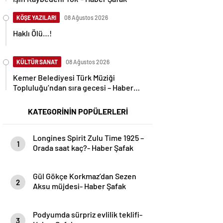
KÖŞE YAZILARI
08 Ağustos 2026
Haklı Ölü…!
KÜLTÜR SANAT
08 Ağustos 2026
Kemer Belediyesi Türk Müziği
Topluluğu’ndan sıra gecesi – Haber
Şafak
KATEGORİNİN POPÜLERLERİ
Longines Spirit Zulu Time 1925 –
1
Orada saat kaç?- Haber Şafak
Gül Gökçe Korkmaz’dan Sezen
2
Aksu müjdesi- Haber Şafak
Podyumda sürpriz evlilik teklifi-
3