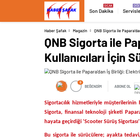
Son Dakika
Servisl
Haber Şafak
Magazin
QNB Sigorta ile Papara'dan 
QNB Sigorta ile Pap
Kullanıcıları İçin 
0
BEĞENDİM
ABONE OL
Sigortacılık hizmetleriyle müşterilerin
Sigorta, finansal teknoloji şirketi Papara 
hayata geçirdiği ‘Scooter Sürüş Sigortası
Bu sigorta ile sürücülere; ayakta tedavi,