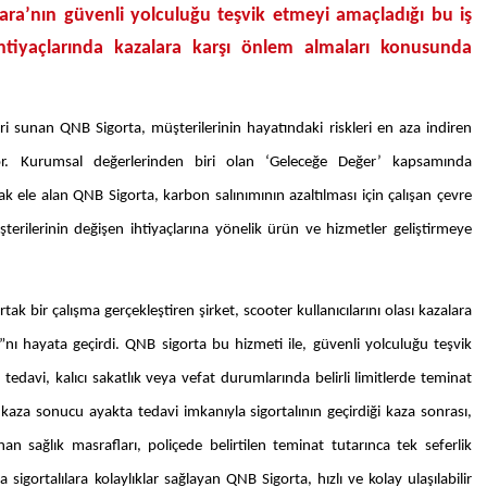
ara’nın güvenli yolculuğu teşvik etmeyi amaçladığı bu iş
ihtiyaçlarında kazalara karşı önlem almaları konusunda
 sunan QNB Sigorta, müşterilerinin hayatındaki riskleri en aza indiren
iyor. Kurumsal değerlerinden biri olan ‘Geleceğe Değer’ kapsamında
ak ele alan QNB Sigorta, karbon salınımının azaltılması için çalışan çevre
şterilerinin değişen ihtiyaçlarına yönelik ürün ve hizmetler geliştirmeye
rtak bir çalışma gerçekleştiren
şirket, scooter kullanıcılarını
olası kazalara
”nı hayata geçirdi.
QNB sigorta bu hizmeti ile, güvenli yolculuğu teşvik
 tedavi, kalıcı sakatlık veya vefat durumlarında belirli limitlerde teminat
kaza sonucu ayakta tedavi imkanıyla sigortalının geçirdiği kaza sonrası,
n sağlık masrafları, poliçede belirtilen teminat tutarınca tek seferlik
a sigortalılara kolaylıklar sağlayan QNB Sigorta, hızlı ve kolay ulaşılabilir