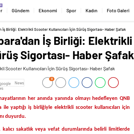
er
Gündem
Ekonomi
Spor
Kadın
Foto Galeri
İş Birliği: Elektrikli Scooter Kullanıcıları İçin Sürüş Sigortası- Haber Şafak
ara'dan İş Birliği: Elektrikl
Sürüş Sigortası- Haber Şafak
0
News
in hayatlarının her anında yanında olmayı hedefleyen QNB
ile yaptığı iş birliğiyle elektrikli scooter kullanıcıları için
’nı duyurdu.
 kalıcı sakatlık veya vefat durumlarında belirli limitlerde