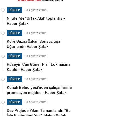
GÜNDEM
08 Ağustos 2026
Nilüfer’de “Ortak Akıl” toplantısı-
Haber Şafak
GÜNDEM
08 Ağustos 2026
Kore Gazisi Özkan Sonsuzluğa
Uğurlandı- Haber Şafak
GÜNDEM
08 Ağustos 2026
Hüseyin Can Güner Hızır Lokmasına
Katıldı- Haber Şafak
GÜNDEM
08 Ağustos 2026
Konak Belediyesi’nden çalışanlarına
promosyon müjdesi- Haber Şafak
GÜNDEM
08 Ağustos 2026
Dev Projede Yıkım Tamamlandı: “Bu
İşin Kaybedeni Yok”- Haber Şafak