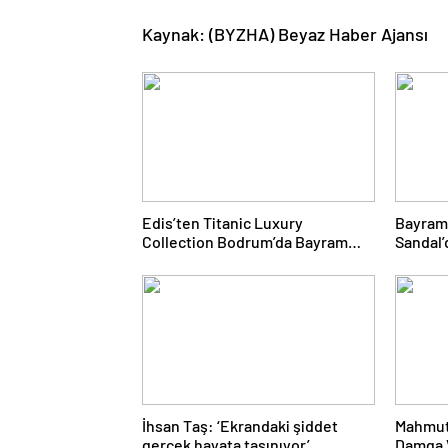
Kaynak: (BYZHA) Beyaz Haber Ajansı
Edis’ten Titanic Luxury
Bayram
Collection Bodrum’da Bayram
Sandal’
Gecesine Damga Vuran
Yolcul
Performans
İhsan Taş: ‘Ekrandaki şiddet
Mahmut
gerçek hayata taşınıyor’
Damga V