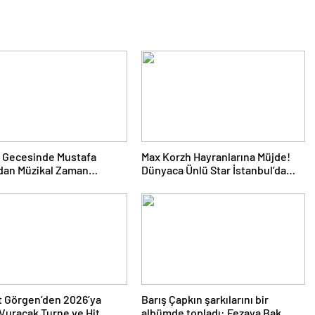
 Gecesinde Mustafa
Max Korzh Hayranlarına Müjde!
dan Müzikal Zaman
Dünyaca Ünlü Star İstanbul’da
uğu
Canlı Performansla Hayranlarıyla
Buluşuyor
 Görgen’den 2026’ya
Barış Çapkın şarkılarını bir
uracak Turne ve Hit
albümde topladı: Fezaya Bak