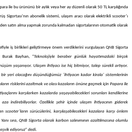
para ile bu ürününü bir aylık veya her ay düzenli olarak 50 TL karşılığında
üş Sigortası’nın abonelik sistemi, ulaşım aracı olarak elektrikli scooter’ı
niden satın alma yapmak zorunda kalmadan sigortalarının otomatik olarak
fiyle iş birlikleri geliştirmeye önem verdiklerini vurgulayan QNB Sigorta
ı Burak Bayhan, “
Teknolojiyle beraber günlük hayatımızdaki birçok
 dönüşüm yaşanıyor. Ulaşım ihtiyacı ise hiç bitmiyor, talep sürekli artıyor.
bir yeri olacağını düşündüğümüz ‘ihtiyacın kadar kirala’ sistemlerinin
ların risklerini azaltmak ve olası kazaların önüne geçmek için Papara ile
 ihtiyaçlarını karşılarken kazalarda yaşayabilecekleri sorunları kendilerine
 indirebiliyorlar. Özellikle şehir içinde ulaşım ihtiyacının giderek
 scooter’ların sürücülerini, karşılaşabilecekleri kazalara karşı önlem
Yanı sıra, QNB Sigorta olarak karbon salınımının azaltılmasına olumlu
teşvik ediyoruz” dedi.