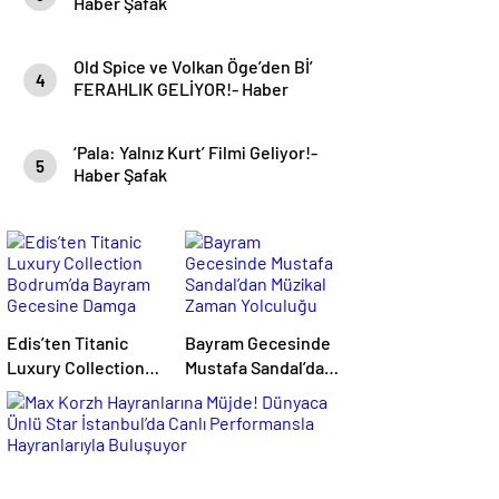
Haber Şafak
Old Spice ve Volkan Öge’den Bİ’
4
FERAHLIK GELİYOR!- Haber
Şafak
‘Pala: Yalnız Kurt’ Filmi Geliyor!-
5
Haber Şafak
Edis’ten Titanic
Bayram Gecesinde
Luxury Collection
Mustafa Sandal’dan
Bodrum’da Bayram
Müzikal Zaman
Gecesine Damga
Yolculuğu
Vuran Performans