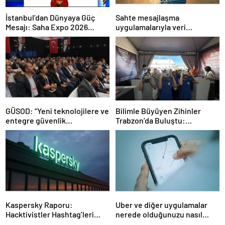
İstanbul’dan Dünyaya Güç
Sahte mesajlaşma
Mesajı: Saha Expo 2026
uygulamalarıyla veri
Rekorlarla Kapılarını Kapattı
sızdırıyorlar- Haber Şafak
GÜSOD: “Yeni teknolojilere ve
Bilimle Büyüyen Zihinler
entegre güvenlik
Trabzon’da Buluştu:
sistemlerine önem artacak”-
STEAMFEST’te Bilim Rüzgârı
Haber Şafak
Esti!- Haber Şafak
Kaspersky Raporu:
Uber ve diğer uygulamalar
Hacktivistler Hashtag’leri
nerede olduğunuzu nasıl
Koordinasyon Aracı Olarak
biliyor?- Haber Şafak