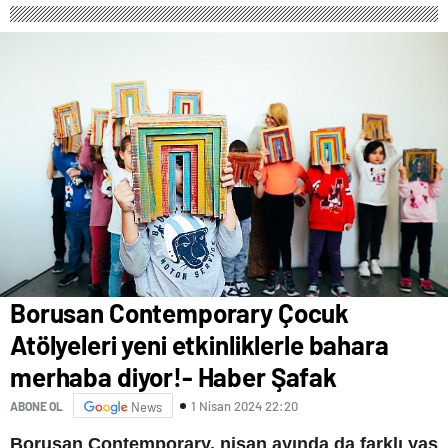
Kullanıyor, 2025’te
Saldırılarda DDoS Öne
Çıkıyor- Haber Şafak
Borusan Contemporary Çocuk
Atölyeleri yeni etkinliklerle bahara
merhaba diyor!- Haber Şafak
1 Nisan 2024 22:20
ABONE OL
News
Borusan Contemporary, nisan ayında da farklı yaş