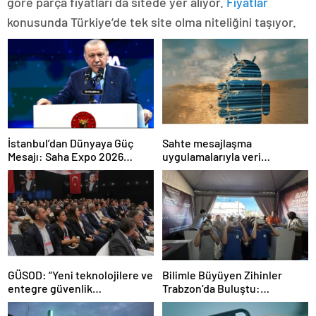
göre parça fiyatları da sitede yer alıyor.
Fiyatlar
konusunda Türkiye’de tek site olma niteliğini taşıyor.
İstanbul’dan Dünyaya Güç
Sahte mesajlaşma
Mesajı: Saha Expo 2026
uygulamalarıyla veri
Rekorlarla Kapılarını Kapattı
sızdırıyorlar- Haber Şafak
GÜSOD: “Yeni teknolojilere ve
Bilimle Büyüyen Zihinler
entegre güvenlik
Trabzon’da Buluştu:
sistemlerine önem artacak”-
STEAMFEST’te Bilim Rüzgârı
Haber Şafak
Esti!- Haber Şafak