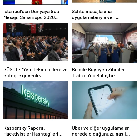
İstanbul’dan Dünyaya Güç
Sahte mesajlaşma
Mesajı: Saha Expo 2026
uygulamalarıyla veri
Rekorlarla Kapılarını Kapattı
sızdırıyorlar- Haber Şafak
GÜSOD: “Yeni teknolojilere ve
Bilimle Büyüyen Zihinler
entegre güvenlik
Trabzon’da Buluştu:
sistemlerine önem artacak”-
STEAMFEST’te Bilim Rüzgârı
Haber Şafak
Esti!- Haber Şafak
Kaspersky Raporu:
Uber ve diğer uygulamalar
Hacktivistler Hashtag’leri
nerede olduğunuzu nasıl
Koordinasyon Aracı Olarak
biliyor?- Haber Şafak