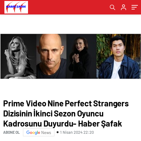
Duyurdu- Haber Şafak
Haber Şafak
Prime Video Nine Perfect Strangers
Dizisinin İkinci Sezon Oyuncu
Kadrosunu Duyurdu- Haber Şafak
1 Nisan 2024 22:20
ABONE OL
News