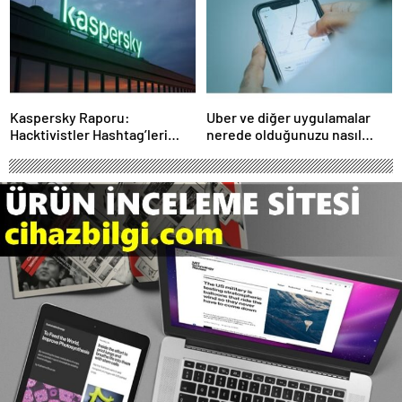
Haber Şafak
Esti!- Haber Şafak
Kaspersky Raporu:
Uber ve diğer uygulamalar
Hacktivistler Hashtag’leri
nerede olduğunuzu nasıl
Koordinasyon Aracı Olarak
biliyor?- Haber Şafak
Kullanıyor, 2025’te
Saldırılarda DDoS Öne
Çıkıyor- Haber Şafak