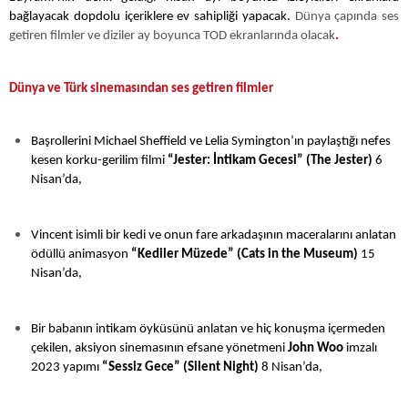
bağlayacak dopdolu içeriklere ev sahipliği yapacak.
Dünya çapında ses
getiren filmler ve diziler ay boyunca TOD ekranlarında olacak
.
Dünya ve Türk sinemasından ses getiren filmler
Başrollerini Michael Sheffield ve Lelia Symington’ın paylaştığı nefes
kesen korku-gerilim filmi
“Jester: İntikam Gecesi” (The Jester)
6
Nisan’da,
Vincent isimli bir kedi ve onun fare arkadaşının maceralarını anlatan
ödüllü animasyon
“Kediler Müzede” (Cats in the Museum)
15
Nisan’da,
Bir babanın intikam öyküsünü anlatan ve hiç konuşma içermeden
çekilen, aksiyon sinemasının efsane yönetmeni
John Woo
imzalı
2023 yapımı
“Sessiz Gece” (Silent Night)
8 Nisan’da,