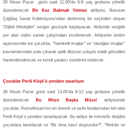
28 Nisan Pazar günü saat 11.00’da 6-8 yaş grubuna yönelik
düzenlenecek
Bir Kez Bakmak Yetmez
atölyesi, Borusan
Çağdaş Sanat Koleksiyonu’ndan derlenmiş bir seçkiden oluşan
“Dijital Mitolojiler” sergisi gezisiyle başlayacak. Atölyede sergide
yer alan video sanatı çalışmaları incelenecek. Atölyenin üretim
aşamasında ise çocuklar, ‘‘hareketli imajlar’’ ve ‘‘durağan imajlar’’
kavramlarından yola çıkarak optik illüzyon yoluyla statik görselleri
hareketlendirecek ve kendi yaratıcı eserlerini üretecek.
Çocuklar Perili Köşk’ü yeniden tasarlıyor
28 Nisan Pazar günü saat 13.00’da 8-12 yaş grubuna yönelik
düzenlenecek
Bu Müze Başka Müze!
atölyesinde
çocuklar,
Rumelihisarı’nın en önemli ve tarihi binalarından biri olan
Perili Köşk’ü yeniden tasarlayacak. Bu atölye ile mimarlık disiplini
çocuklara tanıtılacak ve “Bir bina nasıl oluşturulur?”, “Mekân ve