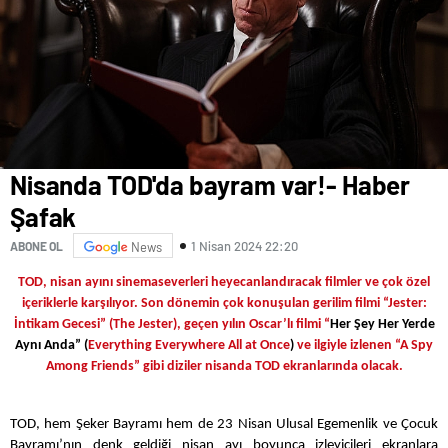
Nisanda TOD'da bayram var!- Haber
Şafak
1 Nisan 2024 22:20
ABONE OL
News
TOD, nisan ayını sinemaseverleri heyecanlandıracak filmler ve çok özel
içeriklerle karşılıyor. Son dönemin çok konuşulan gerilim filmi “Jester:
İntikam Gecesi” (The Jester), geçen yılın Oscar’lı filmi “
Her Şey Her Yerde
Aynı Anda”
(
Everything Everywhere All at Once
)
ve ilgiyle izlenen “A Spy
Among Friends” gibi diziler nisanda TOD ekranlarında olacak.
TOD, hem Şeker Bayramı hem de 23 Nisan Ulusal Egemenlik ve Çocuk
Bayramı’nın denk geldiği nisan ayı boyunca izleyicileri ekranlara