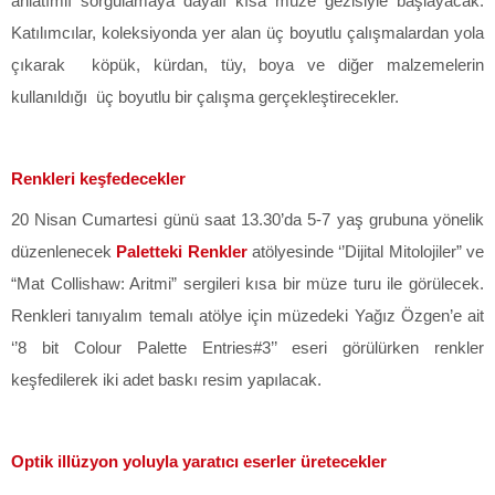
anlatımlı sorgulamaya dayalı kısa müze gezisiyle başlayacak.
Katılımcılar, koleksiyonda yer alan üç boyutlu çalışmalardan yola
çıkarak köpük, kürdan, tüy, boya ve diğer malzemelerin
kullanıldığı üç boyutlu bir çalışma gerçekleştirecekler.
Renkleri keşfedecekler
20 Nisan Cumartesi günü saat 13.30’da 5-7 yaş grubuna yönelik
düzenlenecek
Paletteki Renkler
atölyesinde
‘’Dijital Mitolojiler” ve
“Mat Collishaw: Aritmi” sergileri kısa bir müze turu ile görülecek.
Renkleri tanıyalım temalı atölye için müzedeki Yağız Özgen’e ait
‘’8 bit Colour Palette Entries#3’’ eseri görülürken renkler
keşfedilerek iki adet baskı resim yapılacak.
Optik illüzyon yoluyla yaratıcı eserler üretecekler