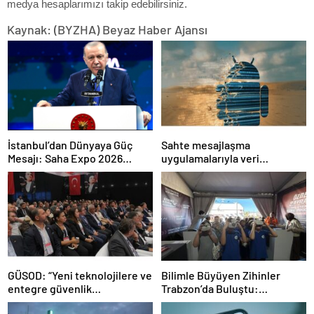
medya hesaplarımızı takip edebilirsiniz.
Kaynak: (BYZHA) Beyaz Haber Ajansı
İstanbul’dan Dünyaya Güç
Sahte mesajlaşma
Mesajı: Saha Expo 2026
uygulamalarıyla veri
Rekorlarla Kapılarını Kapattı
sızdırıyorlar- Haber Şafak
GÜSOD: “Yeni teknolojilere ve
Bilimle Büyüyen Zihinler
entegre güvenlik
Trabzon’da Buluştu:
sistemlerine önem artacak”-
STEAMFEST’te Bilim Rüzgârı