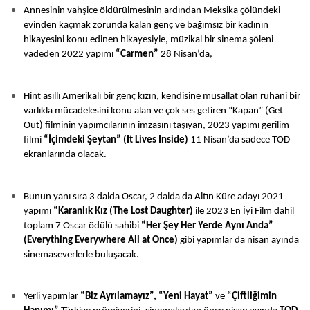
Annesinin vahşice öldürülmesinin ardından Meksika çölündeki
evinden kaçmak zorunda kalan genç ve bağımsız bir kadının
hikayesini konu edinen hikayesiyle, müzikal bir sinema şöleni
vadeden 2022 yapımı
“Carmen”
28 Nisan’da,
Hint asıllı Amerikalı bir genç kızın, kendisine musallat olan ruhani bir
varlıkla mücadelesini konu alan ve çok ses getiren “Kapan” (Get
Out) filminin yapımcılarının imzasını taşıyan, 2023 yapımı gerilim
filmi
“İçimdeki Şeytan”
(It Lives Inside)
11 Nisan’da sadece TOD
ekranlarında olacak.
Bunun yanı sıra 3 dalda Oscar, 2 dalda da Altın Küre adayı 2021
yapımı
“Karanlık Kız (The Lost Daughter)
ile
2023 En İyi Film dahil
toplam 7 Oscar ödülü sahibi
“Her Şey Her Yerde Aynı Anda”
(Everything Everywhere All at Once)
gibi yapımlar da nisan ayında
sinemaseverlerle buluşacak.
Yerli yapımlar
“Biz Ayrılamayız”, “Yeni Hayat”
ve
“Çiftliğimin