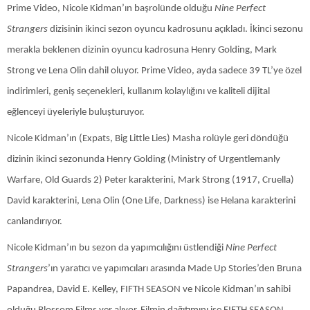
Prime Video, Nicole Kidman’ın başrolünde olduğu
Nine Perfect
Strangers
dizisinin ikinci sezon oyuncu kadrosunu açıkladı. İkinci sezonu
merakla beklenen dizinin oyuncu kadrosuna Henry Golding, Mark
Strong ve Lena Olin dahil oluyor. Prime Video, ayda sadece 39 TL’ye özel
indirimleri, geniş seçenekleri, kullanım kolaylığını ve kaliteli dijital
eğlenceyi üyeleriyle buluşturuyor.
Nicole Kidman’ın (Expats, Big Little Lies) Masha rolüyle geri döndüğü
dizinin ikinci sezonunda Henry Golding (Ministry of Urgentlemanly
Warfare, Old Guards 2) Peter karakterini, Mark Strong (1917, Cruella
)
David karakterini, Lena Olin (One Life, Darkness
) ise Helana karakterini
canlandırıyor.
Nicole Kidman’ın bu sezon da yapımcılığını üstlendiği
Nine Perfect
Strangers
’ın yaratıcı ve yapımcıları arasında Made Up Stories’den Bruna
Papandrea, David E. Kelley, FIFTH SEASON ve Nicole Kidman’ın sahibi