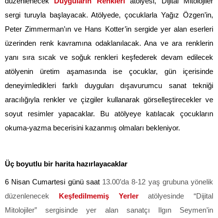
düzenlenecek
Duyguların Renkleri
atölyesi, Dijital Mitolojiler
sergi turuyla başlayacak. Atölyede, çocuklarla Yağız Özgen’in,
Peter Zimmerman’ın ve Hans Kotter’in sergide yer alan eserleri
üzerinden renk kavramına odaklanılacak. Ana ve ara renklerin
yanı sıra sıcak ve soğuk renkleri keşfederek devam edilecek
atölyenin üretim aşamasında ise çocuklar, gün içerisinde
deneyimledikleri farklı duyguları dışavurumcu sanat tekniği
aracılığıyla renkler ve çizgiler kullanarak görselleştirecekler ve
soyut resimler yapacaklar. Bu atölyeye katılacak çocukların
okuma-yazma becerisini kazanmış olmaları bekleniyor.
Üç boyutlu bir harita hazırlayacaklar
6 Nisan Cumartesi günü saat
13.00’da 8-12 yaş grubuna yönelik
düzenlenecek
Keşfedilmemiş Yerler
atölyesinde “Dijital
Mitolojiler” sergisinde yer alan sanatçı Ilgın Seymen’in