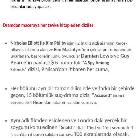
Hanımı”
Türkiye prömiyerini, sinemalardan önce nisan ayında
TOD
ekranlarında yapacak.
Dramdan maceraya her zevke hitap eden diziler
Nicholas Elliott ile Kim Philby
isimli 2 İngiliz gizli ajanının gerçek
hikayesini konu alan ve
Ben Macintyre’nın
çok satan romanından
Damian Lewis
ve
Guy
uyarlanan, başrollerini ünlü oyuncular
6 bölümlük
Pearce’ın
paylaştığı
“A Spy Among
dizisi, 9 Nisan’dan itibaren her cuma,
Friends”
Her bölümü ayrı bir zaman diliminde ve farklı bir şehirde
geçen, 15 bölümlük suç-drama dizisi “
Accused
” birinci
sezonu ile 4 Nisan’dan itibaren salıdan cumaya,
Aynı adlı filmden esinlenen ve Londra’daki gerçek bir
soygunu konu edinen “
Snatch
” dizisi 1’inci ve 2’nci sezonu ile 9
ekranlarında olacak.
Nisan’dan itibaren salıdan cumaya
TOD