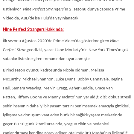
olduğu Blossom Films yer alıyor. Filmin dağıtımını ise FIFTH SEASON
üstleniyor.
Nine Perfect Strangers
’ın 2. sezonu dünya çapında Prime
Video’da, ABD’de ise Hulu’da yayınlanacak.
Nine Perfect Strangers Hakkında:
İlk sezonu Ağustos 2020’de Prime Video’da gösterime giren
Nine
Perfect Stranger
dizisi, yazar Liane Moriarty’nin New York Times’ın çok
satanlar listesine giren romanından uyarlanmıştır.
Birinci sezon oyuncu kadrosunda Nicole Kidman, Melissa
McCarthy, Michael Shannon, Luke Evans, Bobby Cannavale, Regina
Hall, Samara Weaving, Melvin Gregg, Asher Keddie, Grace Van
Patten, Tiffany Boone ve Manny Jacinto’nun yer aldığı dizi; dokuz stresli
şehir insanının daha iyi bir yaşam tarzını benimsemek amacıyla gittikleri,
iyileşme ve dönüşüm vaat eden butik bir sağlıklı yaşam merkezinde
geçer. Bu 10 günlük tatil sırasında, yorgun zihin ve bedenleri
canlandırmayı kendine görev edinen otel müdürü Masha’nın ilgilendiği