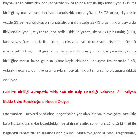
kaynaklanan ölüm riskinde ise yüzde 12 oranında artışla ilişkilendiriyor. Gürültü
kirliliği ayrıca, yüksek tansiyon rahatsızlıklarında yüzde 58-72 arası, diyabette
yüzde 23 ve reprodüksiyon rahatsızlıklarında yüzde 22-43 arası risk artışıyla da
ilişkilendiriliyor. Öte yandan, doz-tetik ilişkisi, diyabet, iskemik kalp hastalığı (IHD),
kardiyovasküler mortalite, inme, anksiyete ve depresyon riskinin gürültü
maruziyeti arttıkça arttığını ortaya koyuyor. Bunun yanı sıra, iş yerinde gürültü
kirliliğine maruz kalan grubun işitme kaybı riskinde, konuşma frekansında 6.68,
yüksek frekansta da 4.46 oranlarıyla en büyük risk artışına sahip olduğuna dikkat
çekiliyor.
Gürültü Kirliliği Avrupa’da Yılda 648 Bin Kalp Hastalığı Vakasına, 6.5 Milyon
Kişide Uyku Bozukluğuna Neden Oluyor
Öte yandan, Harvard Medicine Magazine’de yer alan bir makaleye göre, özellikle
kalp hastalıkları, uyku bozuklukları ve zihinsel sağlık sorunları, gürültü kirliliği ile
bağlantılı rahatsızlıklar arasında öne çıkıyor. Makaleye göre bilimsel araştırmalar,