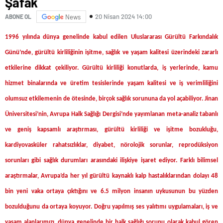
Şafak
20 Nisan 2024 14:00
ABONE OL
News
1996 yılında dünya genelinde kabul edilen Uluslararası Gürültü Farkındalık
Günü’nde, gürültü kirliliğinin işitme, sağlık ve yaşam kalitesi üzerindeki zararlı
etkilerine dikkat çekiliyor. Gürültü kirliliği konutlarda, iş yerlerinde, kamu
hizmet binalarında ve üretim tesislerinde yaşam kalitesi ve iş verimliliğini
olumsuz etkilemenin de ötesinde, birçok sağlık sorununa da yol açabiliyor. Jinan
Üniversitesi’nin, Avrupa Halk Sağlığı Dergisi’nde yayımlanan meta-analiz tabanlı
ve geniş kapsamlı araştırması, gürültü kirliliği ve işitme bozukluğu,
kardiyovasküler rahatsızlıklar, diyabet, nörolojik sorunlar, reprodüksiyon
sorunları gibi sağlık durumları arasındaki ilişkiye işaret ediyor. Farklı bilimsel
araştırmalar, Avrupa’da her yıl gürültü kaynaklı kalp hastalıklarından dolayı 48
bin yeni vaka ortaya çıktığını ve 6.5 milyon insanın uykusunun bu yüzden
bozulduğunu da ortaya koyuyor. Doğru yapılmış ses yalıtımı uygulamaları, iş ve
yaşam alanlarımızı, dünya genelinde bir halk sağlığı sorunu olarak kabul gören