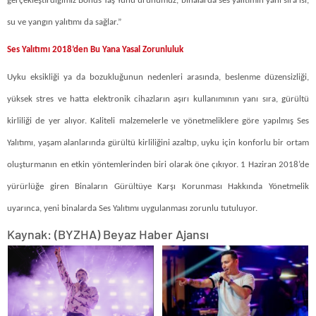
gerçekleştirdiğimiz Bonus Taş Yünü ürünümüz, binalarda ses yalıtımın yanı sıra ısı,
su ve yangın yalıtımı da sağlar.”
Ses Yalıtımı 2018’den Bu Yana Yasal Zorunluluk
Uyku eksikliği ya da bozukluğunun nedenleri arasında, beslenme düzensizliği,
yüksek stres ve hatta elektronik cihazların aşırı kullanımının yanı sıra, gürültü
kirliliği de yer alıyor. Kaliteli malzemelerle ve yönetmeliklere göre yapılmış Ses
Yalıtımı, yaşam alanlarında gürültü kirliliğini azaltıp, uyku için konforlu bir ortam
oluşturmanın en etkin yöntemlerinden biri olarak öne çıkıyor. 1 Haziran 2018’de
yürürlüğe giren Binaların Gürültüye Karşı Korunması Hakkında Yönetmelik
uyarınca, yeni binalarda Ses Yalıtımı uygulanması zorunlu tutuluyor.
Kaynak: (BYZHA) Beyaz Haber Ajansı