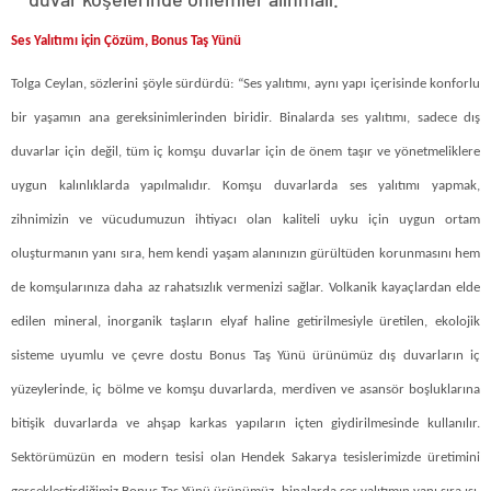
Ses Yalıtımı için Çözüm, Bonus Taş Yünü
Tolga Ceylan, sözlerini şöyle sürdürdü: “Ses yalıtımı, aynı yapı içerisinde konforlu
bir yaşamın ana gereksinimlerinden biridir. Binalarda ses yalıtımı, sadece dış
duvarlar için değil, tüm iç komşu duvarlar için de önem taşır ve yönetmeliklere
uygun kalınlıklarda yapılmalıdır. Komşu duvarlarda ses yalıtımı yapmak,
zihnimizin ve vücudumuzun ihtiyacı olan kaliteli uyku için uygun ortam
oluşturmanın yanı sıra, hem kendi yaşam alanınızın gürültüden korunmasını hem
de komşularınıza daha az rahatsızlık vermenizi sağlar. Volkanik kayaçlardan elde
edilen mineral, inorganik taşların elyaf haline getirilmesiyle üretilen, ekolojik
sisteme uyumlu ve çevre dostu Bonus Taş Yünü ürünümüz dış duvarların iç
yüzeylerinde, iç bölme ve komşu duvarlarda, merdiven ve asansör boşluklarına
bitişik duvarlarda ve ahşap karkas yapıların içten giydirilmesinde kullanılır.
Sektörümüzün en modern tesisi olan Hendek Sakarya tesislerimizde üretimini