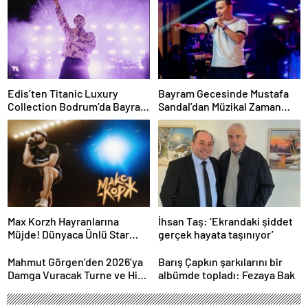
Edis’ten Titanic Luxury
Bayram Gecesinde Mustafa
Collection Bodrum’da Bayram
Sandal’dan Müzikal Zaman
Gecesine Damga Vuran
Yolculuğu
Performans
Max Korzh Hayranlarına
İhsan Taş: ‘Ekrandaki şiddet
Müjde! Dünyaca Ünlü Star
gerçek hayata taşınıyor’
İstanbul’da Canlı
Performansla Hayranlarıyla
Mahmut Görgen’den 2026’ya
Barış Çapkın şarkılarını bir
Buluşuyor
Damga Vuracak Turne ve Hit
albümde topladı: Fezaya Bak
Proje Yağmuru