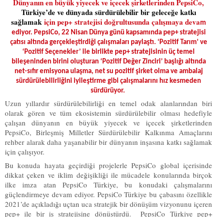
Dünyanın en büyük yiyecek ve içecek şirketlerinden PepsiCo,
Türkiye’de ve dünyada sürdürülebilir bir geleceğe katkı
sağlamak
için pep+ stratejisi doğrultusunda çalışmaya deva
m
ediyor. PepsiCo, 22 Nisan Dünya günü kapsamında pep+ stratejisi
çatısı altında gerçekleştirdiği çalışmaları paylaştı. ‘Pozitif Tarım’ ve
‘Pozitif Seçenekler’ ile birlikte pep+ stratejisinin üç temel
bileşeninden birini oluşturan ‘Pozitif Değer Zinciri’ başlığı altında
net-sıfır emisyona ulaşma, net su pozitif şirket olma ve ambalaj
sürdürülebilirliğini iyileştirme gibi çalışmalarını hız kesmeden
sürdürüyor.
Uzun yıllardır sürdürülebilirliği en temel odak alanlarından biri
olarak gören ve tüm ekosistemin sürdürülebilir olması hedefiyle
çalışan dünyanın en büyük yiyecek ve içecek şirketlerinden
PepsiCo, Birleşmiş Milletler Sürdürülebilir Kalkınma Amaçlarını
rehber alarak daha yaşanabilir bir dünyanın inşasına katkı sağlamak
için çalışıyor.
Bu konuda hayata geçirdiği projelerle PepsiCo global içerisinde
dikkat çeken ve iklim değişikliği ile mücadele konularında birçok
ilke imza atan PepsiCo Türkiye, bu konudaki çalışmalarını
güçlendirmeye devam ediyor. PepsiCo Türkiye bu çabasını özellikle
2021’de açıkladığı uçtan uca stratejik bir dönüşüm vizyonunu içeren
pep+ ile bir iş stratejisine dönüştürdü. PepsiCo Türkiye pep+