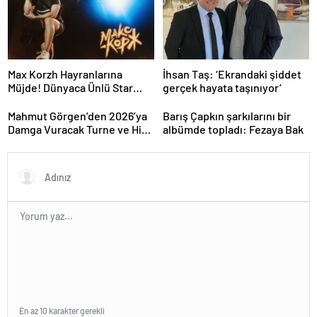
Max Korzh Hayranlarına
İhsan Taş: ‘Ekrandaki şiddet
Müjde! Dünyaca Ünlü Star
gerçek hayata taşınıyor’
İstanbul’da Canlı
Performansla Hayranlarıyla
Mahmut Görgen’den 2026’ya
Barış Çapkın şarkılarını bir
Buluşuyor
Damga Vuracak Turne ve Hit
albümde topladı: Fezaya Bak
Proje Yağmuru
En az 10 karakter gerekli