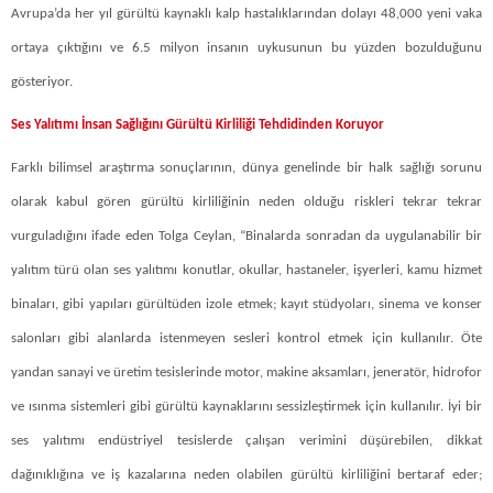
Avrupa’da her yıl gürültü kaynaklı kalp hastalıklarından dolayı 48,000 yeni vaka
ortaya çıktığını ve 6.5 milyon insanın uykusunun bu yüzden bozulduğunu
gösteriyor.
Ses Yalıtımı İnsan Sağlığını Gürültü Kirliliği Tehdidinden Koruyor
Farklı bilimsel araştırma sonuçlarının, dünya genelinde bir halk sağlığı sorunu
olarak kabul gören gürültü kirliliğinin neden olduğu riskleri tekrar tekrar
vurguladığını ifade eden Tolga Ceylan, “Binalarda sonradan da uygulanabilir bir
yalıtım türü olan ses yalıtımı konutlar, okullar, hastaneler, işyerleri, kamu hizmet
binaları, gibi yapıları gürültüden izole etmek; kayıt stüdyoları, sinema ve konser
salonları gibi alanlarda istenmeyen sesleri kontrol etmek için kullanılır. Öte
yandan sanayi ve üretim tesislerinde motor, makine aksamları, jeneratör, hidrofor
ve ısınma sistemleri gibi gürültü kaynaklarını sessizleştirmek için kullanılır. İyi bir
ses yalıtımı endüstriyel tesislerde çalışan verimini düşürebilen, dikkat
dağınıklığına ve iş kazalarına neden olabilen gürültü kirliliğini bertaraf eder;