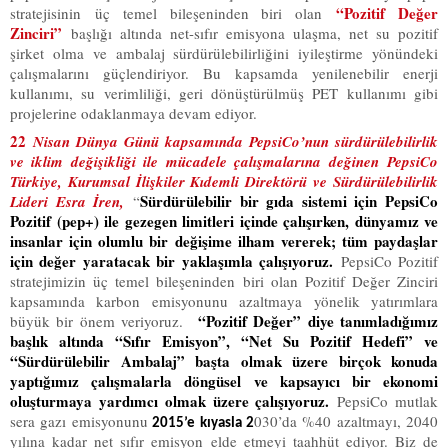
“Pozitif Değer
stratejisinin üç temel bileşeninden biri olan
Zinciri”
başlığı altında net-sıfır emisyona ulaşma, net su pozitif
şirket olma ve ambalaj sürdürülebilirliğini iyileştirme yönündeki
çalışmalarını güçlendiriyor. Bu kapsamda yenilenebilir enerji
kullanımı, su verimliliği, geri dönüştürülmüş PET kullanımı gibi
projelerine odaklanmaya devam ediyor.
22
N
isan Dünya Günü kapsamında PepsiCo’nun sürdürülebilirlik
ve iklim değişikliği ile mücadele çalışmalarına değinen
PepsiCo
Türkiye, Kurumsal İlişkiler Kıdemli Direktörü ve Sürdürülebilirlik
Sürdürülebilir bir gıda sistemi için PepsiCo
Lideri Esra İren,
“
Pozitif (pep+) ile gezegen limitleri içinde çalışırken, dünyamız ve
insanlar için olumlu bir değişime ilham vererek; tüm paydaşlar
için değer yaratacak bir yaklaşımla çalışıyoruz.
PepsiCo Pozitif
stratejimizin üç temel bileşeninden biri olan Pozitif Değer Zinciri
kapsamında karbon emisyonunu azaltmaya yönelik yatırımlara
“Pozitif Değer” diye tanımladığımız
büyük bir önem veriyoruz.
başlık altında “Sıfır Emisyon”, “Net Su Pozitif Hedefi” ve
“Sürdürülebilir Ambalaj” başta olmak üzere birçok konuda
yaptığımız çalışmalarla döngüsel ve kapsayıcı bir ekonomi
oluşturmaya yardımcı olmak üzere çalışıyoruz.
PepsiCo mutlak
sera gazı emisyonunu
030’da %40 azaltmayı, 2040
2015’e kıyasla 2
yılına kadar net sıfır emisyon elde etmeyi taahhüt ediyor. Biz de