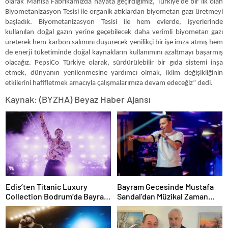
olarak Manisa Fabrikamızda hayata geçirdiğimiz, Türkiye’de bir ilk olan
Biyometanizasyon Tesisi ile organik atıklardan biyometan gazı üretmeyi
başladık. Biyometanizasyon Tesisi ile hem evlerde, işyerlerinde
kullanılan doğal gazın yerine geçebilecek daha verimli biyometan gazı
üreterek hem karbon salımını düşürecek yenilikçi bir işe imza atmış hem
de enerji tüketiminde doğal kaynakların kullanımını azaltmayı başarmış
olacağız. PepsiCo Türkiye olarak, sürdürülebilir bir gıda sistemi inşa
etmek, dünyanın yenilenmesine yardımcı olmak, iklim değişikliğinin
etkilerini hafifletmek amacıyla çalışmalarımıza devam edeceğiz” dedi.
Kaynak: (BYZHA) Beyaz Haber Ajansı
Edis’ten Titanic Luxury
Bayram Gecesinde Mustafa
Collection Bodrum’da Bayram
Sandal’dan Müzikal Zaman
Gecesine Damga Vuran
Yolculuğu
Performans