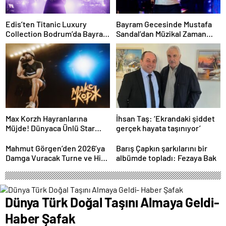
Edis’ten Titanic Luxury
Bayram Gecesinde Mustafa
Collection Bodrum’da Bayram
Sandal’dan Müzikal Zaman
Gecesine Damga Vuran
Yolculuğu
Performans
Max Korzh Hayranlarına
İhsan Taş: ‘Ekrandaki şiddet
Müjde! Dünyaca Ünlü Star
gerçek hayata taşınıyor’
İstanbul’da Canlı
Performansla Hayranlarıyla
Mahmut Görgen’den 2026’ya
Barış Çapkın şarkılarını bir
Buluşuyor
Damga Vuracak Turne ve Hit
albümde topladı: Fezaya Bak
Proje Yağmuru
Dünya Türk Doğal Taşını Almaya Geldi-
Haber Şafak