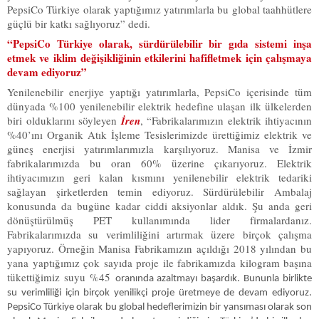
PepsiCo Türkiye olarak yaptığımız yatırımlarla bu global taahhütlere
güçlü bir katkı sağlıyoruz” dedi.
“PepsiCo Türkiye olarak, sürdürülebilir bir gıda sistemi inşa
etmek ve iklim değişikliğinin etkilerini hafifletmek için çalışmaya
devam ediyoruz”
Yenilenebilir enerjiye yaptığı yatırımlarla, PepsiCo içerisinde tüm
dünyada %100 yenilenebilir elektrik hedefine ulaşan ilk ülkelerden
biri olduklarını söyleyen
İren
,
“Fabrikalarımızın elektrik ihtiyacının
%40’ını Organik Atık İşleme Tesislerimizde ürettiğimiz elektrik ve
güneş enerjisi yatırımlarımızla karşılıyoruz. Manisa ve İzmir
fabrikalarımızda bu oran 60% üzerine çıkarıyoruz. Elektrik
ihtiyacımızın geri kalan kısmını yenilenebilir elektrik tedariki
sağlayan şirketlerden temin ediyoruz. Sürdürülebilir Ambalaj
konusunda da bugüne kadar ciddi aksiyonlar aldık. Şu anda geri
dönüştürülmüş PET kullanımında lider firmalardanız.
Fabrikalarımızda su verimliliğini artırmak üzere birçok çalışma
yapıyoruz. Örneğin Manisa Fabrikamızın açıldığı 2018 yılından bu
yana yaptığımız çok sayıda proje ile fabrikamızda kilogram başına
tükettiğimiz suyu %45
oranında azaltmayı başardık. Bununla birlikte
su verimliliği için birçok yenilikçi proje üretmeye de devam ediyoruz.
PepsiCo Türkiye olarak bu global hedeflerimizin bir yansıması olarak son