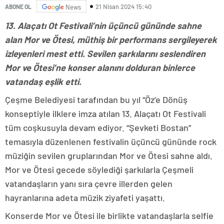
21 Nisan 2024 15:40
ABONE OL
News
13. Alaçatı Ot Festivali’nin üçüncü gününde sahne
alan Mor ve Ötesi, müthiş bir performans sergileyerek
izleyenleri mest etti. Sevilen şarkılarını seslendiren
Mor ve Ötesi’ne konser alanını dolduran binlerce
vatandaş eşlik etti.
Çeşme Belediyesi tarafından bu yıl “Öz’e Dönüş
konseptiyle ilklere imza atılan 13. Alaçatı Ot Festivali
tüm coşkusuyla devam ediyor. “Şevketi Bostan”
temasıyla düzenlenen festivalin üçüncü gününde rock
müziğin sevilen gruplarından Mor ve Ötesi sahne aldı.
Mor ve Ötesi gecede söylediği şarkılarla Çeşmeli
vatandaşların yanı sıra çevre illerden gelen
hayranlarına adeta müzik ziyafeti yaşattı.
Konserde Mor ve Ötesi ile birlikte vatandaşlarla selfie