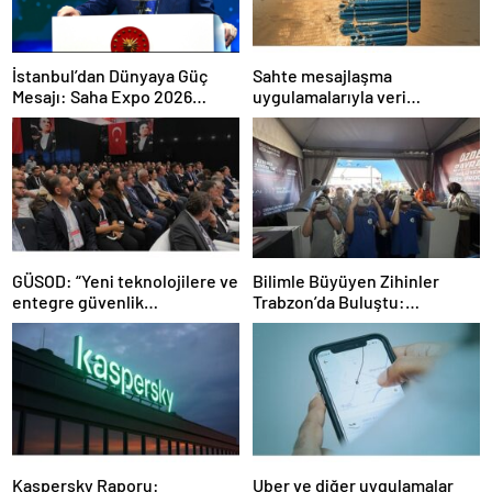
İstanbul’dan Dünyaya Güç
Sahte mesajlaşma
Mesajı: Saha Expo 2026
uygulamalarıyla veri
Rekorlarla Kapılarını Kapattı
sızdırıyorlar- Haber Şafak
GÜSOD: “Yeni teknolojilere ve
Bilimle Büyüyen Zihinler
entegre güvenlik
Trabzon’da Buluştu:
sistemlerine önem artacak”-
STEAMFEST’te Bilim Rüzgârı
Haber Şafak
Esti!- Haber Şafak
Kaspersky Raporu:
Uber ve diğer uygulamalar