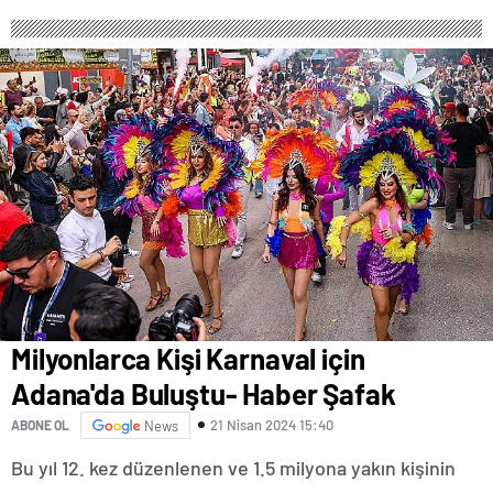
Koordinasyon Aracı Olarak
biliyor?- Haber Şafak
Kullanıyor, 2025’te
Saldırılarda DDoS Öne
Çıkıyor- Haber Şafak
Milyonlarca Kişi Karnaval için
Adana'da Buluştu- Haber Şafak
21 Nisan 2024 15:40
ABONE OL
News
Bu yıl 12. kez düzenlenen ve 1.5 milyona yakın kişinin