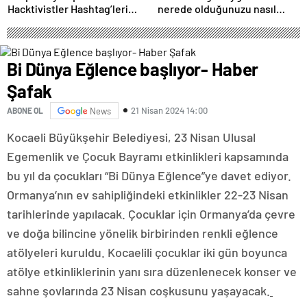
Hacktivistler Hashtag’leri
nerede olduğunuzu nasıl
Koordinasyon Aracı Olarak
biliyor?- Haber Şafak
Kullanıyor, 2025’te
Saldırılarda DDoS Öne
Çıkıyor- Haber Şafak
Bi Dünya Eğlence başlıyor- Haber
Şafak
21 Nisan 2024 14:00
ABONE OL
News
Kocaeli Büyükşehir Belediyesi, 23 Nisan Ulusal
Egemenlik ve Çocuk Bayramı etkinlikleri kapsamında
bu yıl da çocukları “Bi Dünya Eğlence”ye davet ediyor.
Ormanya’nın ev sahipliğindeki etkinlikler 22-23 Nisan
tarihlerinde yapılacak. Çocuklar için Ormanya’da çevre
ve doğa bilincine yönelik birbirinden renkli eğlence
atölyeleri kuruldu. Kocaelili çocuklar iki gün boyunca
atölye etkinliklerinin yanı sıra düzenlenecek konser ve
sahne şovlarında 23 Nisan coşkusunu yaşayacak.