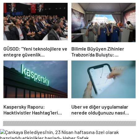
Rekorlarla Kapılarını Kapattı
sızdırıyorlar- Haber Şafak
GÜSOD: “Yeni teknolojilere ve
Bilimle Büyüyen Zihinler
entegre güvenlik
Trabzon’da Buluştu:
sistemlerine önem artacak”-
STEAMFEST’te Bilim Rüzgârı
Haber Şafak
Esti!- Haber Şafak
Kaspersky Raporu:
Uber ve diğer uygulamalar
Hacktivistler Hashtag’leri
nerede olduğunuzu nasıl
Koordinasyon Aracı Olarak
biliyor?- Haber Şafak
Kullanıyor, 2025’te
Saldırılarda DDoS Öne
Çıkıyor- Haber Şafak