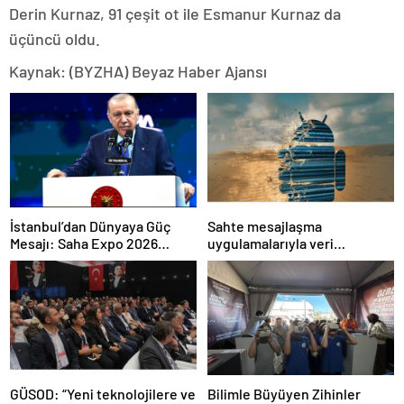
Derin Kurnaz, 91 çeşit ot ile Esmanur Kurnaz da
üçüncü oldu.
Kaynak: (BYZHA) Beyaz Haber Ajansı
İstanbul’dan Dünyaya Güç
Sahte mesajlaşma
Mesajı: Saha Expo 2026
uygulamalarıyla veri
Rekorlarla Kapılarını Kapattı
sızdırıyorlar- Haber Şafak
GÜSOD: “Yeni teknolojilere ve
Bilimle Büyüyen Zihinler