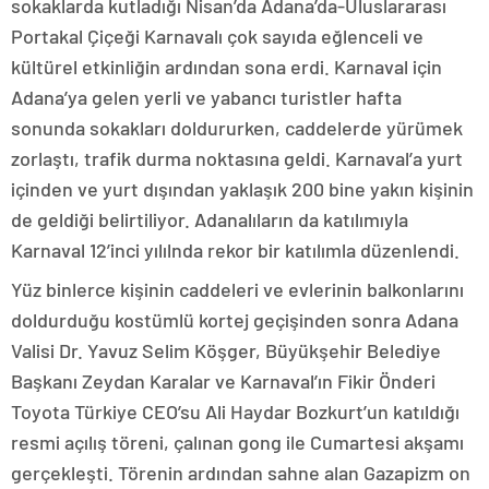
sokaklarda kutladığı Nisan’da Adana’da-Uluslararası
Portakal Çiçeği Karnavalı çok sayıda eğlenceli ve
kültürel etkinliğin ardından sona erdi. Karnaval için
Adana’ya gelen yerli ve yabancı turistler hafta
sonunda sokakları doldururken, caddelerde yürümek
zorlaştı, trafik durma noktasına geldi. Karnaval’a yurt
içinden ve yurt dışından yaklaşık 200 bine yakın kişinin
de geldiği belirtiliyor. Adanalıların da katılımıyla
Karnaval 12’inci yılılnda rekor bir katılımla düzenlendi.
Yüz binlerce kişinin caddeleri ve evlerinin balkonlarını
doldurduğu kostümlü kortej geçişinden sonra Adana
Valisi Dr. Yavuz Selim Köşger, Büyükşehir Belediye
Başkanı Zeydan Karalar ve Karnaval’ın Fikir Önderi
Toyota Türkiye CEO’su Ali Haydar Bozkurt’un katıldığı
resmi açılış töreni, çalınan gong ile Cumartesi akşamı
gerçekleşti. Törenin ardından sahne alan Gazapizm on