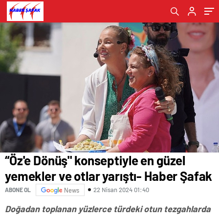
Haber Şafak
“Öz'e Dönüş" konseptiyle en güzel
yemekler ve otlar yarıştı- Haber Şafak
22 Nisan 2024 01:40
ABONE OL
News
Doğadan toplanan yüzlerce türdeki otun tezgahlarda