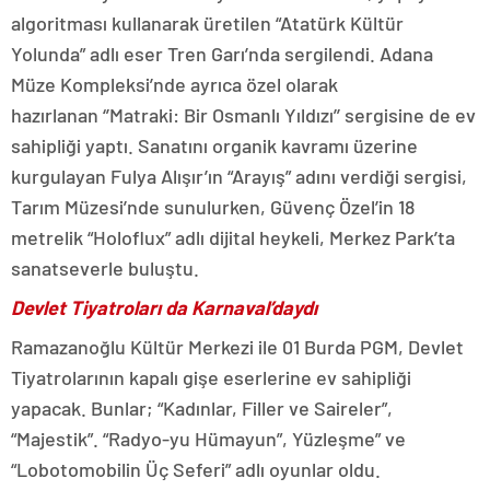
algoritması kullanarak üretilen “Atatürk Kültür
Yolunda” adlı eser Tren Garı’nda sergilendi. Adana
Müze Kompleksi’nde ayrıca özel olarak
hazırlanan ‘’Matraki: Bir Osmanlı Yıldızı’’ sergisine de ev
sahipliği yaptı. Sanatını organik kavramı üzerine
kurgulayan Fulya Alışır’ın “Arayış” adını verdiği sergisi,
Tarım Müzesi’nde sunulurken, Güvenç Özel’in 18
metrelik “Holoflux” adlı dijital heykeli, Merkez Park’ta
sanatseverle buluştu.
Devlet Tiyatroları da Karnaval’daydı
Ramazanoğlu Kültür Merkezi ile 01 Burda PGM, Devlet
Tiyatrolarının kapalı gişe eserlerine ev sahipliği
yapacak. Bunlar; “Kadınlar, Filler ve Saireler”,
“Majestik”. “Radyo-yu Hümayun”, Yüzleşme” ve
“Lobotomobilin Üç Seferi” adlı oyunlar oldu.