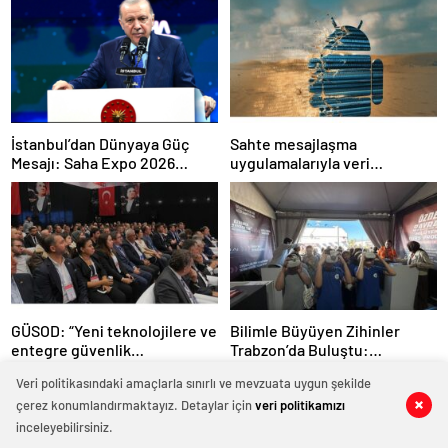
İstanbul’dan Dünyaya Güç
Sahte mesajlaşma
Mesajı: Saha Expo 2026
uygulamalarıyla veri
Rekorlarla Kapılarını Kapattı
sızdırıyorlar- Haber Şafak
GÜSOD: “Yeni teknolojilere ve
Bilimle Büyüyen Zihinler
entegre güvenlik
Trabzon’da Buluştu:
sistemlerine önem artacak”-
STEAMFEST’te Bilim Rüzgârı
Veri politikasındaki amaçlarla sınırlı ve mevzuata uygun şekilde
Haber Şafak
Esti!- Haber Şafak
çerez konumlandırmaktayız. Detaylar için
veri politikamızı
0
0
0
0
0
0
0
0
0
0
0
0
inceleyebilirsiniz.