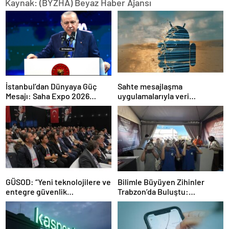
Kaynak: (BYZHA) Beyaz Haber Ajansı
İstanbul’dan Dünyaya Güç
Sahte mesajlaşma
Mesajı: Saha Expo 2026
uygulamalarıyla veri
Rekorlarla Kapılarını Kapattı
sızdırıyorlar- Haber Şafak
GÜSOD: “Yeni teknolojilere ve
Bilimle Büyüyen Zihinler
entegre güvenlik
Trabzon’da Buluştu:
sistemlerine önem artacak”-
STEAMFEST’te Bilim Rüzgârı
Haber Şafak
Esti!- Haber Şafak