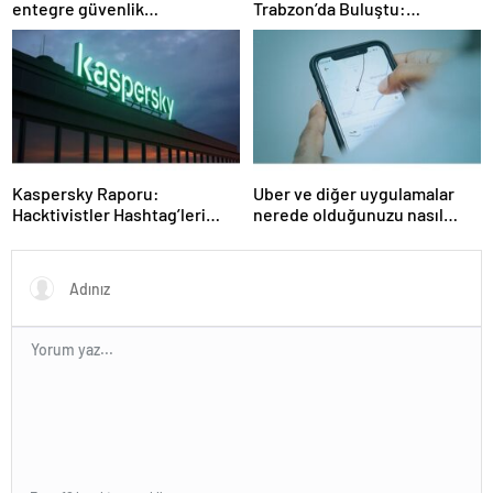
entegre güvenlik
Trabzon’da Buluştu:
sistemlerine önem artacak”-
STEAMFEST’te Bilim Rüzgârı
Haber Şafak
Esti!- Haber Şafak
Kaspersky Raporu:
Uber ve diğer uygulamalar
Hacktivistler Hashtag’leri
nerede olduğunuzu nasıl
Koordinasyon Aracı Olarak
biliyor?- Haber Şafak
Kullanıyor, 2025’te
Saldırılarda DDoS Öne
Çıkıyor- Haber Şafak