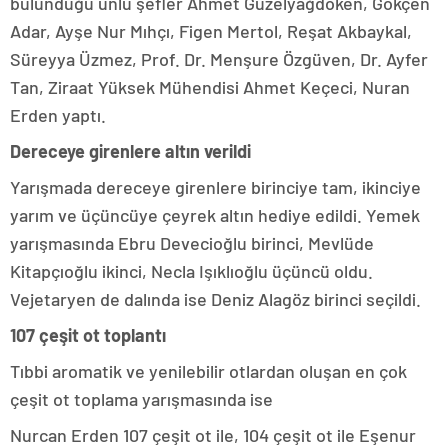
bulunduğu ünlü şefler Ahmet Güzelyağdöken, Gökçen
Adar, Ayşe Nur Mıhçı, Figen Mertol, Reşat Akbaykal,
Süreyya Üzmez, Prof. Dr. Menşure Özgüven, Dr. Ayfer
Tan, Ziraat Yüksek Mühendisi Ahmet Keçeci, Nuran
Erden yaptı.
Dereceye girenlere altın verildi
Yarışmada dereceye girenlere birinciye tam, ikinciye
yarım ve üçüncüye çeyrek altın hediye edildi. Yemek
yarışmasında Ebru Devecioğlu birinci, Mevlüde
Kitapçıoğlu ikinci, Necla Işıklıoğlu üçüncü oldu.
Vejetaryen de dalında ise Deniz Alagöz birinci seçildi.
107 çeşit ot toplantı
Tıbbi aromatik ve yenilebilir otlardan oluşan en çok
çeşit ot toplama yarışmasında ise
Nurcan Erden 107 çeşit ot ile, 104 çeşit ot ile Eşenur