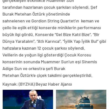
gerçekleşen etkinlikte Muammer Sun
tarafından hazırlanan çocuk şarkıları söylendi. Şef
Burak Metehan Öztürk yönetiminde
sahnelenen ve Gordion String Quartet’ın keman ve
çello ile eşlik ettiği konserde miniklerin performansı
büyük ilgi gördü. Konserde “Gel Bize Katıl Bize”, “Bir
Dünya Yaratalım”, “Atlı Karınca”, “İyilik Yap İyilik Bul” gibi
hafızalara kazınan 12 çocuk şarkısı söylendi.
Velilerin de yoğun ilgi gösterdiği Çocuk Korosu
konserinin sonunda Muammer Sun’un eşi Sinemis
Adige Sun ve orkestra şefi Burak
Metehan Öztürk’e çiçek takdimi gerçekleştirildi.
Kaynak: (BYZHA) Beyaz Haber Ajansı