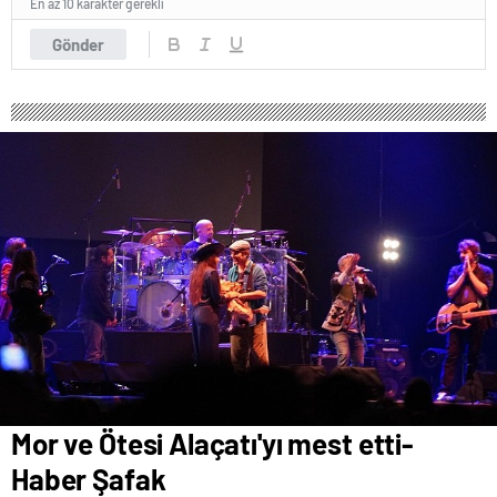
En az 10 karakter gerekli
Gönder
Mor ve Ötesi Alaçatı'yı mest etti-
Haber Şafak