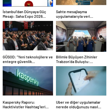
İstanbul’dan Dünyaya Güç
Sahte mesajlaşma
Mesajı: Saha Expo 2026
uygulamalarıyla veri
Rekorlarla Kapılarını Kapattı
sızdırıyorlar- Haber Şafak
GÜSOD: “Yeni teknolojilere ve
Bilimle Büyüyen Zihinler
entegre güvenlik
Trabzon’da Buluştu:
sistemlerine önem artacak”-
STEAMFEST’te Bilim Rüzgârı
Haber Şafak
Esti!- Haber Şafak
Kaspersky Raporu:
Uber ve diğer uygulamalar
Hacktivistler Hashtag’leri
nerede olduğunuzu nasıl