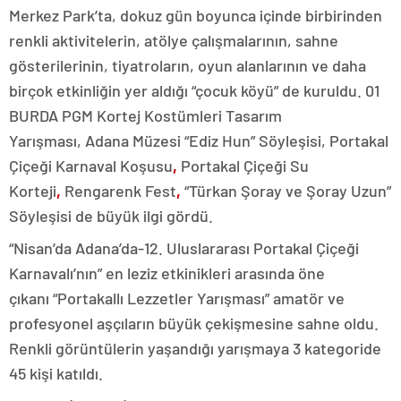
Merkez Park’ta, dokuz gün boyunca içinde birbirinden
renkli aktivitelerin, atölye çalışmalarının, sahne
gösterilerinin, tiyatroların, oyun alanlarının ve daha
birçok etkinliğin yer aldığı “çocuk köyü” de kuruldu. 01
BURDA PGM Kortej Kostümleri Tasarım
Yarışması, Adana Müzesi “Ediz Hun” Söyleşisi, Portakal
Çiçeği Karnaval Koşusu
,
Portakal Çiçeği Su
Korteji
,
Rengarenk Fest
,
“Türkan Şoray ve Şoray Uzun”
Söyleşisi
de büyük ilgi gördü.
“Nisan’da Adana’da-12. Uluslararası Portakal Çiçeği
Karnavalı’nın” en leziz etkinikleri arasında öne
çıkanı “Portakallı Lezzetler Yarışması” amatör ve
profesyonel aşçıların büyük çekişmesine sahne oldu.
Renkli görüntülerin yaşandığı yarışmaya 3 kategoride
45 kişi katıldı.