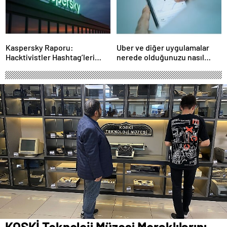
Kaspersky Raporu:
Uber ve diğer uygulamalar
Hacktivistler Hashtag’leri
nerede olduğunuzu nasıl
Koordinasyon Aracı Olarak
biliyor?- Haber Şafak
Kullanıyor, 2025’te
Saldırılarda DDoS Öne
Çıkıyor- Haber Şafak
KOSKİ Teknoloji Müzesi Meraklılarını