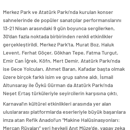
Merkez Park ve Atatürk Parkı’nda kurulan konser
sahnelerinde de popüler sanatçılar performanslarını
13-21 Nisan arasındaki 9 gün boyunca sergilerken,
30’dan fazla noktada birbirinden renkli etkinlikler
gerçekleştirildi. Merkez Park’ta, Murat Boz, Haluk
Levent, Ferhat Göçer, Gökhan Tepe, Fatma Turgut,
Emir Can İğrek, Köfn, Mert Demir, Atatürk Parkı’nda
ise Gece Yolcuları, Ahmet Baran, Kafadar başta olmak
üzere birçok farklı isim ve grup sahne aldı. İsmail
Altunsaray ile Öykü Gürman da Atatürk Parkı’nda
Neşet Ertaş türküleriyle seyircilerin karşısına çıktı.
Karnaval’ın kültürel etkinlikleri arasında yer alan
uluslararası platformlarda eserleriyle büyük başarılara
imza atan Refik Anadol’un “Makine Halüsinasyonları:
Mercan Rüyaları” veri heykeli Anıt Müze’de, yapay zeka