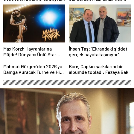
Gecesine Damga Vuran
Yolculuğu
Performans
Max Korzh Hayranlarına
İhsan Taş: ‘Ekrandaki şiddet
Müjde! Dünyaca Ünlü Star
gerçek hayata taşınıyor’
İstanbul’da Canlı
Performansla Hayranlarıyla
Mahmut Görgen’den 2026’ya
Barış Çapkın şarkılarını bir
Buluşuyor
Damga Vuracak Turne ve Hit
albümde topladı: Fezaya Bak
Proje Yağmuru