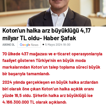
Koton'un halka arz büyüklüğü 4,17
milyar TL oldu- Haber Şafak
5 Mayıs 2024 18:00
ABONE OL
News
70 ülkede 437 mağazası ve e-ticaret operasyonlarıyla
faaliyet gösteren Türkiye’nin en büyük moda
markalarından Koton’un talep toplama süreci büyük
bir başarıyla tamamlandı.
2024 yılında gerçekleşen en büyük halka arzlardan
biri olarak öne çıkan Koton’un halka açıklık oranı
yüzde 16,5 oldu. Şirketin halka arz büyüklüğü ise
4.166.300.000 TL olarak açıklandı.