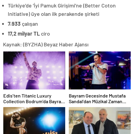
Türkiye’de
‘İyi Pamuk Girişimi’ne (Better Coton
Initiative) üye olan ilk perakende şirketi
7.933
çalışan
17,2 milyar TL
ciro
Kaynak: (BYZHA) Beyaz Haber Ajansı
Edis’ten Titanic Luxury
Bayram Gecesinde Mustafa
Collection Bodrum’da Bayram
Sandal’dan Müzikal Zaman
Gecesine Damga Vuran
Yolculuğu
Performans