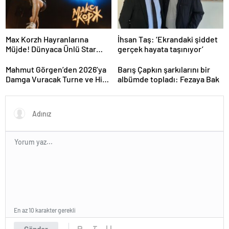
Max Korzh Hayranlarına
İhsan Taş: ‘Ekrandaki şiddet
Müjde! Dünyaca Ünlü Star
gerçek hayata taşınıyor’
İstanbul’da Canlı
Performansla Hayranlarıyla
Mahmut Görgen’den 2026’ya
Barış Çapkın şarkılarını bir
Buluşuyor
Damga Vuracak Turne ve Hit
albümde topladı: Fezaya Bak
Proje Yağmuru
En az 10 karakter gerekli