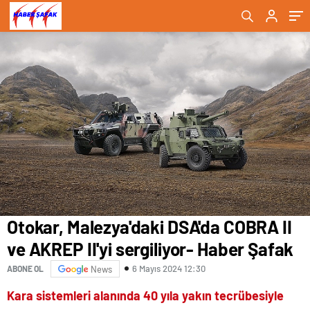
Şafak
gelecek"- Haber Şafak
Otokar, Malezya'daki DSA'da COBRA II
ve AKREP II'yi sergiliyor- Haber Şafak
6 Mayıs 2024 12:30
ABONE OL
News
Kara sistemleri alanında 40 yıla yakın tecrübesiyle