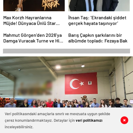
Max Korzh Hayranlarına
İhsan Taş: ‘Ekrandaki şiddet
Müjde! Dünyaca Ünlü Star
gerçek hayata taşınıyor’
İstanbul’da Canlı
Performansla Hayranlarıyla
Mahmut Görgen’den 2026’ya
Barış Çapkın şarkılarını bir
Buluşuyor
Damga Vuracak Turne ve Hit
albümde topladı: Fezaya Bak
Proje Yağmuru
Veri politikasındaki amaçlarla sınırlı ve mevzuata uygun şekilde
çerez konumlandırmaktayız. Detaylar için
veri politikamızı
0
0
0
0
0
0
0
0
0
0
0
0
inceleyebilirsiniz.