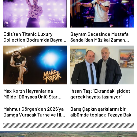
Edis’ten Titanic Luxury
Bayram Gecesinde Mustafa
Collection Bodrum’da Bayram
Sandal’dan Müzikal Zaman
Gecesine Damga Vuran
Yolculuğu
Performans
Max Korzh Hayranlarına
İhsan Taş: ‘Ekrandaki şiddet
Müjde! Dünyaca Ünlü Star
gerçek hayata taşınıyor’
İstanbul’da Canlı
Performansla Hayranlarıyla
Mahmut Görgen’den 2026’ya
Barış Çapkın şarkılarını bir
Buluşuyor
Damga Vuracak Turne ve Hit
albümde topladı: Fezaya Bak
Proje Yağmuru