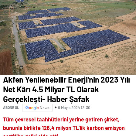
Akfen Yenilenebilir Enerji'nin 2023 Yılı
Net Kârı 4.5 Milyar TL Olarak
Gerçekleşti- Haber Şafak
6 Mayıs 2024 12:30
ABONE OL
News
Tüm çevresel taahhütlerini yerine getiren şirket,
bununla birlikte 126,4 milyon TL’lik karbon emisyon