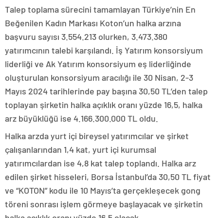
Talep toplama sürecini tamamlayan Türkiye’nin En
Beğenilen Kadın Markası Koton’un halka arzına
başvuru sayısı 3.554.213 olurken, 3.473.380
yatırımcının talebi karşılandı. İş Yatırım konsorsiyum
liderliği ve Ak Yatırım konsorsiyum eş liderliğinde
oluşturulan konsorsiyum aracılığı ile 30 Nisan, 2-3
Mayıs 2024 tarihlerinde pay başına 30,50 TL’den talep
toplayan şirketin halka açıklık oranı yüzde 16,5, halka
arz büyüklüğü ise 4.166.300.000
TL oldu.
Halka arzda yurt içi bireysel yatırımcılar ve şirket
çalışanlarından 1,4 kat, yurt içi kurumsal
yatırımcılardan ise 4,8 kat talep toplandı. Halka arz
edilen şirket hisseleri, Borsa İstanbul’da 30,50 TL fiyat
ve “KOTON” kodu ile 10 Mayıs’ta gerçekleşecek gong
töreni sonrası işlem görmeye başlayacak ve şirketin
halka açıklık oranı yüzde 16,5 olacak.