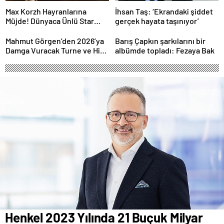
Max Korzh Hayranlarına
İhsan Taş: ‘Ekrandaki şiddet
Müjde! Dünyaca Ünlü Star
gerçek hayata taşınıyor’
İstanbul’da Canlı
Performansla Hayranlarıyla
Mahmut Görgen’den 2026’ya
Barış Çapkın şarkılarını bir
Buluşuyor
Damga Vuracak Turne ve Hit
albümde topladı: Fezaya Bak
Proje Yağmuru
Henkel 2023 Yılında 21 Buçuk Milyar