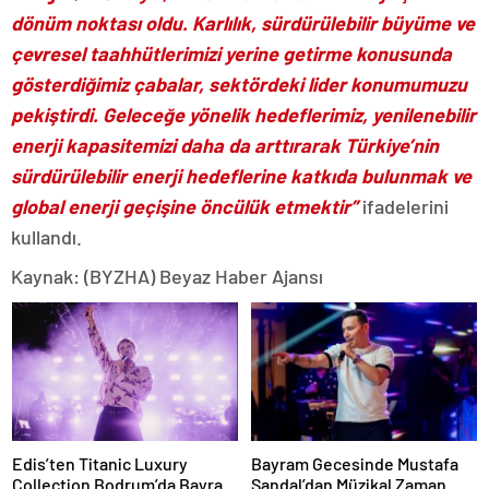
dönüm noktası oldu. Karlılık, sürdürülebilir büyüme ve
çevresel taahhütlerimizi yerine getirme konusunda
gösterdiğimiz çabalar, sektördeki lider konumumuzu
pekiştirdi. Geleceğe yönelik hedeflerimiz, yenilenebilir
enerji kapasitemizi daha da arttırarak Türkiye’nin
sürdürülebilir enerji hedeflerine katkıda bulunmak ve
global enerji geçişine öncülük etmektir”
ifadelerini
kullandı.
Kaynak: (BYZHA) Beyaz Haber Ajansı
Edis’ten Titanic Luxury
Bayram Gecesinde Mustafa
Collection Bodrum’da Bayram
Sandal’dan Müzikal Zaman