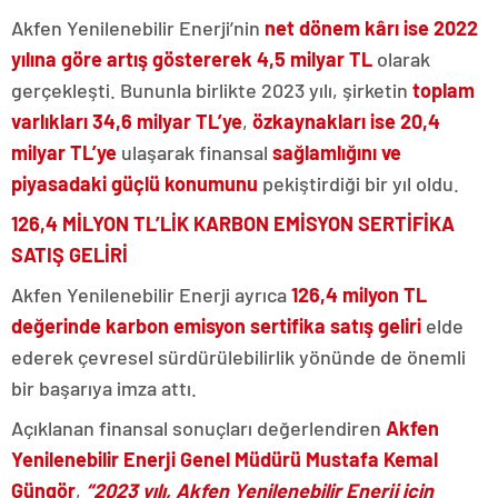
Akfen Yenilenebilir Enerji’nin
net dönem kârı ise 2022
yılına göre artış göstererek 4,5 milyar TL
olarak
gerçekleşti. Bununla birlikte 2023 yılı, şirketin
toplam
varlıkları 34,6 milyar TL’ye
,
özkaynakları ise 20,4
milyar TL’ye
ulaşarak finansal
sağlamlığını ve
piyasadaki güçlü konumunu
pekiştirdiği bir yıl oldu.
126,4 MİLYON TL’LİK KARBON EMİSYON SERTİFİKA
SATIŞ GELİRİ
Akfen Yenilenebilir Enerji ayrıca
126,4 milyon TL
değerinde karbon emisyon sertifika satış geliri
elde
ederek çevresel sürdürülebilirlik yönünde de önemli
bir başarıya imza attı.
Açıklanan finansal sonuçları değerlendiren
Akfen
Yenilenebilir Enerji Genel Müdürü Mustafa Kemal
Güngör
,
“2023 yılı, Akfen Yenilenebilir Enerji için