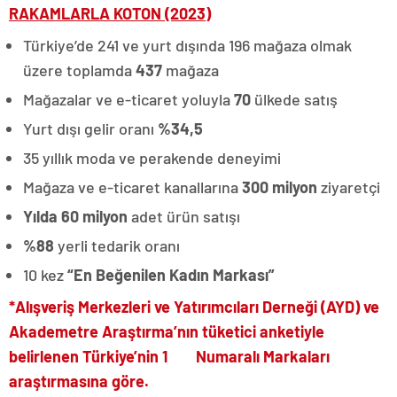
RAKAMLARLA KOTON (2023)
Türkiye’de 241 ve yurt dışında 196 mağaza olmak
üzere toplamda
437
mağaza
Mağazalar ve e-ticaret yoluyla
70
ülkede satış
Yurt dışı gelir oranı
%34,5
35 yıllık moda ve perakende deneyimi
Mağaza ve e-ticaret kanallarına
300 milyon
ziyaretçi
Yılda 60 milyon
adet ürün satışı
%88
yerli tedarik oranı
10 kez
“En Beğenilen Kadın Markası”
*Alışveriş Merkezleri ve Yatırımcıları Derneği (AYD) ve
Akademetre Araştırma’nın tüketici anketiyle
belirlenen Türkiye’nin 1 Numaralı Markaları
araştırmasına göre.