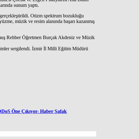
arında sunum yaptı.
erçekleştirildi. Otizm spektrum bozukluğu
a yüzme, müzik ve resim alanında başarı kazanmış
 konmuş Rehber Öğretmen Burçak Akdeniz ve Müzik
simler sergilendi. İzmir İl Milli Eğitim Müdürü
a DDoS Öne Çıkıyor- Haber Şafak