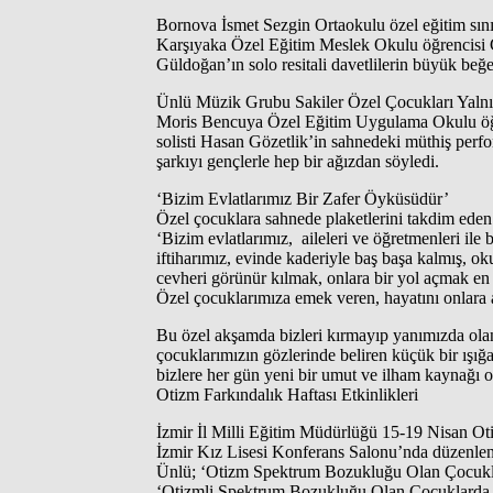
Bornova İsmet Sezgin Ortaokulu özel eğitim sınıf
Karşıyaka Özel Eğitim Meslek Okulu öğrencisi 
Güldoğan’ın solo resitali davetlilerin büyük beğe
Ünlü Müzik Grubu Sakiler Özel Çocukları Yaln
Moris Bencuya Özel Eğitim Uygulama Okulu öğre
solisti Hasan Gözetlik’in sahnedeki müthiş perf
şarkıyı gençlerle hep bir ağızdan söyledi.
‘Bizim Evlatlarımız Bir Zafer Öyküsüdür’
Özel çocuklara sahnede plaketlerini takdim eden 
‘Bizim evlatlarımız, aileleri ve öğretmenleri ile
iftiharımız, evinde kaderiyle baş başa kalmış, o
cevheri görünür kılmak, onlara bir yol açmak en
Özel çocuklarımıza emek veren, hayatını onlara a
Bu özel akşamda bizleri kırmayıp yanımızda olan 
çocuklarımızın gözlerinde beliren küçük bir ışı
bizlere her gün yeni bir umut ve ilham kaynağı 
Otizm Farkındalık Haftası Etkinlikleri
İzmir İl Milli Eğitim Müdürlüğü 15-19 Nisan Otiz
İzmir Kız Lisesi Konferans Salonu’nda düzenlen
Ünlü; ‘Otizm Spektrum Bozukluğu Olan Çocuklar
‘Otizmli Spektrum Bozukluğu Olan Çocuklarda Alt