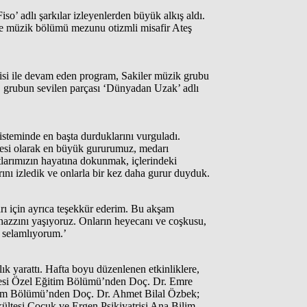
o’ adlı şarkılar izleyenlerden büyük alkış aldı.
e müzik bölümü mezunu otizmli misafir Ateş
si ile devam eden program, Sakiler müzik grubu
, grubun sevilen parçası ‘Dünyadan Uzak’ adlı
isteminde en başta durduklarını vurguladı.
ailesi olarak en büyük gururumuz, medarı
atlarımızın hayatına dokunmak, içlerindeki
nı izledik ve onlarla bir kez daha gurur duyduk.
arı için ayrıca teşekkür ederim. Bu akşam
 hazzını yaşıyoruz. Onların heyecanı ve coşkusu,
e selamlıyorum.’
ık yarattı. Hafta boyu düzenlenen etkinliklere,
ltesi Özel Eğitim Bölümü’nden Doç. Dr. Emre
itim Bölümü’nden Doç. Dr. Ahmet Bilal Özbek;
ültesi Çocuk ve Ergen Psikiyatrisi Ana Bilim