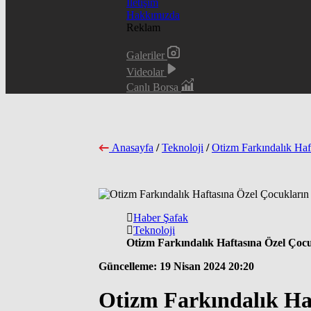
İletişim
Hakkımızda
Reklam
Galeriler
Videolar
Canlı Borsa
Anasayfa
/
Teknoloji
/
Otizm Farkındalık Haf
Haber Şafak
Teknoloji
Otizm Farkındalık Haftasına Özel Çoc
Güncelleme: 19 Nisan 2024 20:20
Otizm Farkındalık Ha