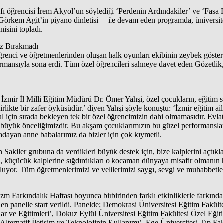
ı öğrencisi İrem Akyol’un söylediği ‘Perdenin Ardındakiler’ ve ‘Fasa Fis
Görkem Agit’in piyano dinletisi ile devam eden programda, üniversit
nisini topladı.
ız Bırakmadı
nci ve öğretmenlerinden oluşan halk oyunları ekibinin zeybek gösteri
ormansıyla sona erdi. Tüm özel öğrencileri sahneye davet eden Gözetlik
İzmir İl Milli Eğitim Müdürü Dr. Ömer Yahşi, özel çocukların, eğitim s
 birlikte bir zafer öyküsüdür.’ diyen Yahşi şöyle konuştu: ‘İzmir eğitim 
kul için sırada bekleyen tek bir özel öğrencimizin dahi olmamasıdır. Evl
 büyük önceliğimizdir. Bu akşam çocuklarımızın bu güzel performansları
dayan anne babalarımız da bizler için çok kıymetli.
Sakiler grubuna da verdikleri büyük destek için, bize kalplerini açtıkl
ğa, küçücük kalplerine sığdırdıkları o kocaman dünyaya misafir olmanın
oluyor. Tüm öğretmenlerimizi ve velilerimizi saygı, sevgi ve muhabbetl
m Farkındalık Haftası boyunca birbirinden farklı etkinliklerle farkındal
en panelle start verildi. Panelde; Demokrasi Üniversitesi Eğitim Fakü
 ve Eğitimleri’, Dokuz Eylül Üniversitesi Eğitim Fakültesi Özel Eğ
ernatif İletişim ve Teknolojinin Kullanımı’, Ege Üniversitesi Tıp Fak