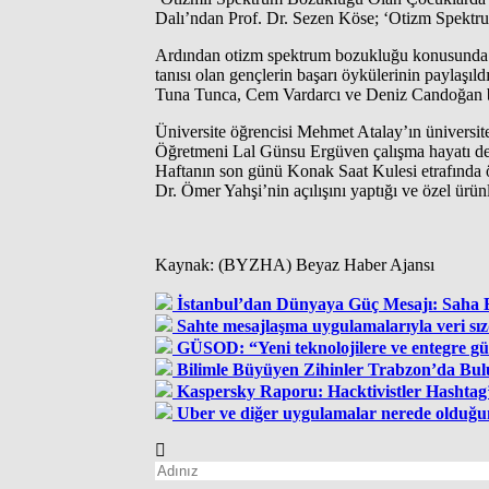
Dalı’ndan Prof. Dr. Sezen Köse; ‘Otizm Spektr
Ardından otizm spektrum bozukluğu konusunda an
tanısı olan gençlerin başarı öykülerinin paylaş
Tuna Tunca, Cem Vardarcı ve Deniz Candoğan baş
Üniversite öğrencisi Mehmet Atalay’ın üniversi
Öğretmeni Lal Günsu Ergüven çalışma hayatı dene
Haftanın son günü Konak Saat Kulesi etrafında özel
Dr. Ömer Yahşi’nin açılışını yaptığı ve özel ürünl
Kaynak: (BYZHA) Beyaz Haber Ajansı
İstanbul’dan Dünyaya Güç Mesajı: Saha E
Sahte mesajlaşma uygulamalarıyla veri sız
GÜSOD: “Yeni teknolojilere ve entegre gü
Bilimle Büyüyen Zihinler Trabzon’da Bu
Kaspersky Raporu: Hacktivistler Hashtag’
Uber ve diğer uygulamalar nerede olduğun