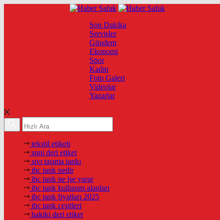
Son Dakika
Servisler
Gündem
Ekonomi
Spor
Kadın
Foto Galeri
Videolar
Yazarlar
tekstil etiketi
suni deri etiket
sıvı taşıma tankı
ibc tank nedir
ibc tank ne işe yarar
ibc tank kullanım alanları
ibc tank fiyatları 2025
ibc tank çeşitleri
hakiki deri etiket