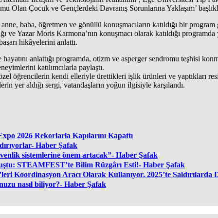
umu Olan Çocuk ve Gençlerdeki Davranış Sorunlarına Yaklaşım’ başlıkl
ne, baba, öğretmen ve gönüllü konuşmacıların katıldığı bir program g
ıldığı ve Yazar Moris Karmona’nın konuşmacı olarak katıldığı programd
arı hikâyelerini anlattı.
te hayatını anlattığı programda, otizm ve asperger sendromu teşhisi
yimlerini katılımcılarla paylaştı.
 öğrencilerin kendi elleriyle ürettikleri işlik ürünleri ve yaptıkları re
erin yer aldığı sergi, vatandaşların yoğun ilgisiyle karşılandı.
xpo 2026 Rekorlarla Kapılarını Kapattı
dırıyorlar- Haber Şafak
venlik sistemlerine önem artacak”- Haber Şafak
luştu: STEAMFEST’te Bilim Rüzgârı Esti!- Haber Şafak
leri Koordinasyon Aracı Olarak Kullanıyor, 2025’te Saldırılard
uzu nasıl biliyor?- Haber Şafak