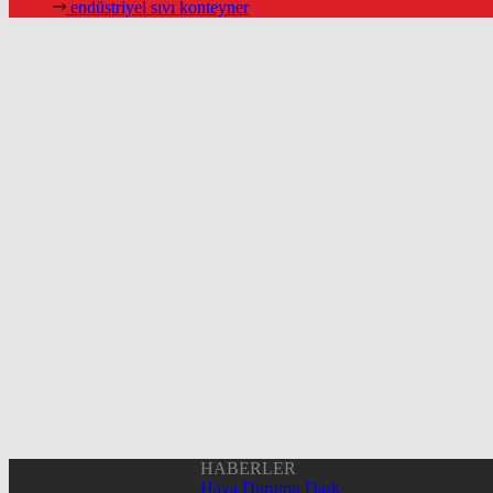
endüstriyel sıvı konteyner
HABERLER
Hava Durumu Dark