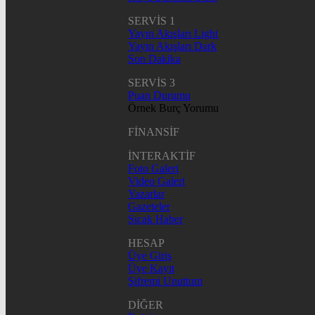
SERVİS 1
Yayın Akışları Light
Yayın Akışları Dark
Son Dakika
SERVİS 3
Puan Durumu
Örnek Burç Yorumu
FİNANSİF
İNTERAKTİF
Foto Galeri
Video Galeri
Yazarlar
Gazeteler
Sıcak Haber
HESAP
Üye Giriş
Üye Kayıt
Şifremi Unuttum
DİĞER