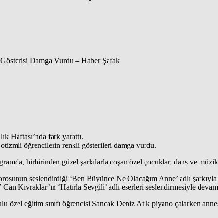
ık Haftası’nda fark yarattı.
tizmli öğrencilerin renkli gösterileri damga vurdu.
ramda, birbirinden güzel şarkılarla coşan özel çocuklar, dans ve müzik
osunun seslendirdiği ‘Ben Büyünce Ne Olacağım Anne’ adlı şarkıyla 
an Kıvraklar’ın ‘Hatırla Sevgili’ adlı eserleri seslendirmesiyle devam 
 özel eğitim sınıfı öğrencisi Sancak Deniz Atik piyano çalarken anne