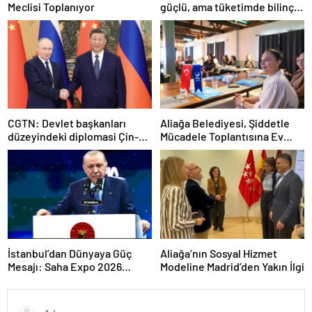
Meclisi Toplanıyor
güçlü, ama tüketimde bilinç
şart”
CGTN: Devlet başkanları
Aliağa Belediyesi, Şiddetle
düzeyindeki diplomasi Çin-
Mücadele Toplantısına Ev
Rusya arasındaki büyüyen
Sahipliği Yaptı
ortaklığı güçlendiriyor
İstanbul’dan Dünyaya Güç
Aliağa’nın Sosyal Hizmet
Mesajı: Saha Expo 2026
Modeline Madrid’den Yakın İlgi
Rekorlarla Kapılarını Kapattı