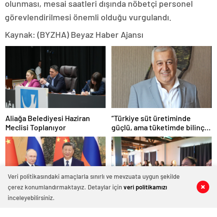
olunması, mesai saatleri dışında nöbetçi personel
görevlendirilmesi önemli olduğu vurgulandı.
Kaynak: (BYZHA) Beyaz Haber Ajansı
Aliağa Belediyesi Haziran
“Türkiye süt üretiminde
Meclisi Toplanıyor
güçlü, ama tüketimde bilinç
şart”
Veri politikasındaki amaçlarla sınırlı ve mevzuata uygun şekilde
çerez konumlandırmaktayız. Detaylar için
veri politikamızı
0
0
0
0
inceleyebilirsiniz.
CGTN: Devlet başkanları
Aliağa Belediyesi, Şiddetle