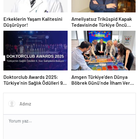
Erkeklerin Yaşam Kalitesini
Ameliyatsız Triküspid Kapak
Düşürüyor!
Tedavisinde Türkiye Öncü
Konumda
Doktorclub Awards 2025:
Amgen Türkiye’den Dünya
Türkiye’nin Sağlık Ödülleri 9.
Böbrek Günü’nde İlham Veren
Kez Sahiplerini Buluyor
Yaklaşım: “Yaşam Bir
Bütündür”