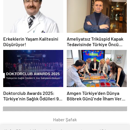
Erkeklerin Yaşam Kalitesini
Ameliyatsız Triküspid Kapak
Düşürüyor!
Tedavisinde Türkiye Öncü
Konumda
Doktorclub Awards 2025:
Amgen Türkiye’den Dünya
Türkiye’nin Sağlık Ödülleri 9.
Böbrek Günü’nde İlham Veren
Kez Sahiplerini Buluyor
Yaklaşım: “Yaşam Bir
Bütündür”
Haber Şafak