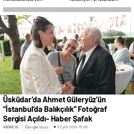
ÇOCUKLARIN NEŞESİYLE
Gençlik Müzik Festivali, 16–19
RENKLENİYOR!
Mayıs’ta Kentin Dört Bir
Yanında!
Üsküdar’da Ahmet Güleryüz’ün
“İstanbul’da Balıkçılık” Fotoğraf
Sergisi Açıldı- Haber Şafak
3 Eylül 2024 15:00
ABONE OL
News