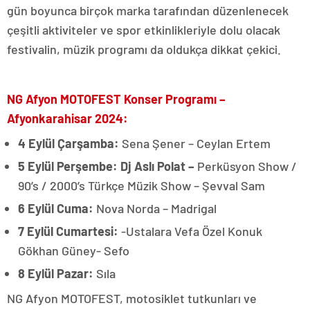
gün boyunca birçok marka tarafından düzenlenecek
çeşitli aktiviteler ve spor etkinlikleriyle dolu olacak
festivalin, müzik programı da oldukça dikkat çekici.
NG Afyon MOTOFEST Konser Programı –
Afyonkarahisar 2024:
4 Eylül Çarşamba:
Sena Şener – Ceylan Ertem
5 Eylül Perşembe:
Dj Aslı Polat –
Perküsyon Show /
90’s / 2000’s Türkçe Müzik Show – Şevval Sam
6 Eylül Cuma:
Nova Norda – Madrigal
7 Eylül Cumartesi:
-Ustalara Vefa Özel Konuk
Gökhan Güney- Sefo
8 Eylül Pazar:
Sıla
NG Afyon MOTOFEST, motosiklet tutkunları ve