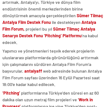
artırmak, Antalya’yı, Türkiye ve dünya film
endüstrisinin önemli merkezlerinden birine
dönüştürmek amacıyla gerçekleştirilen
Sümer Tilmaç
Antalya Film Destek Fonu
ile destekleyen
Antalya
Film Forum
,
projeleri
bu yıl
Sümer Tilmaç Antalya
Senaryo Destek Fonu ‘Pitching’ Platformu
’na
kabul
edecek.
Yapımcı ve yönetmenleri teşvik ederek projelerin
uluslararası platformlarda görünürlüğünü arttırmak
için çalışmalarını sürdüren Antalya Film Forum’a
başvurular,
antalyaff
web adresinde bulunan Antalya
Film Forum sayfası üzerinden 16 Eylül Pazartesi saat
18:00’e kadar kabul edilecek.
‘Pitching’
platformlarına
Türkiye’den süresi en az 60
dakika olan uzun metraj film projeleri ve ‘
Work in
Progress’
platformlarına ise yine Türkiye’den post-