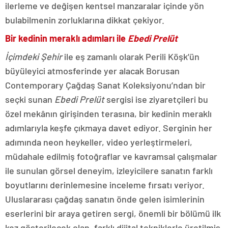
ilerleme ve değişen kentsel manzaralar içinde yön
bulabilmenin zorluklarına dikkat çekiyor.
Bir kedinin meraklı adımları ile
Ebedi
Prelüt
İçimdeki Şehir
ile eş zamanlı olarak Perili Köşk’ün
büyüleyici atmosferinde yer alacak Borusan
Contemporary Çağdaş Sanat Koleksiyonu’ndan bir
seçki sunan
Ebedi Prelüt
sergisi ise ziyaretçileri bu
özel mekânın girişinden terasına, bir kedinin meraklı
adımlarıyla keşfe çıkmaya davet ediyor. Serginin her
adımında neon heykeller, video yerleştirmeleri,
müdahale edilmiş fotoğraflar ve kavramsal çalışmalar
ile sunulan görsel deneyim, izleyicilere sanatın farklı
boyutlarını derinlemesine inceleme fırsatı veriyor.
Uluslararası çağdaş sanatın önde gelen isimlerinin
eserlerini bir araya getiren sergi, önemli bir bölümü ilk
kez gösterilecek olan, farklı dijital tekniklerle üretilmiş