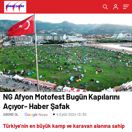
Şafak
NG Afyon Motofest Bugün Kapılarını
Açıyor- Haber Şafak
4 Eylül 2024 13:30
ABONE OL
News
Türkiye’nin en büyük kamp ve karavan alanına sahip