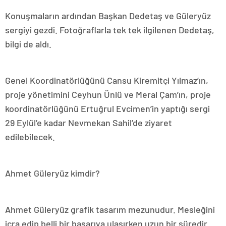
Konuşmaların ardından Başkan Dedetaş ve Güleryüz
sergiyi gezdi. Fotoğraflarla tek tek ilgilenen Dedetaş,
bilgi de aldı.
Genel Koordinatörlüğünü Cansu Kiremitçi Yılmaz’ın,
proje yönetimini Ceyhun Ünlü ve Meral Çam’ın, proje
koordinatörlüğünü Ertuğrul Evcimen’in yaptığı sergi
29 Eylül’e kadar Nevmekan Sahil’de ziyaret
edilebilecek.
Ahmet Güleryüz kimdir?
Ahmet Güleryüz grafik tasarım mezunudur. Mesleğini
icra edip belli bir başarıya ulaşırken uzun bir süredir