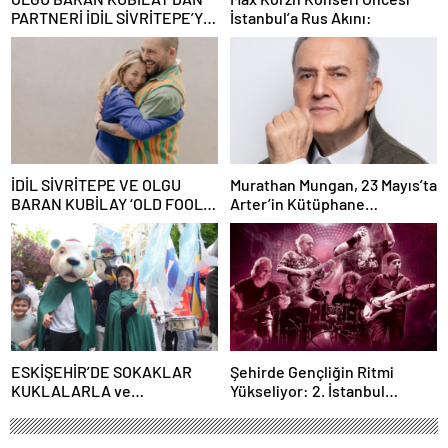
PARTNERİ İDİL SİVRİTEPE’YE
İstanbul’a Rus Akını:
ÖVGÜ DOLU SÖZLER!
İDİL SİVRİTEPE VE OLGU
Murathan Mungan, 23 Mayıs’ta
BARAN KUBİLAY ‘OLD FOOLS’
Arter’in Kütüphane
İLE TÜRSAK VAKFI İÇİN
Söyleşileri’ne Konuk Oluyor!
SAHNEDE!
ESKİŞEHİR’DE SOKAKLAR
Şehirde Gençliğin Ritmi
KUKLALARLA ve
Yükseliyor: 2. İstanbul
ÇOCUKLARIN NEŞESİYLE
Gençlik Müzik Festivali, 16–19
RENKLENİYOR!
Mayıs’ta Kentin Dört Bir
Yanında!