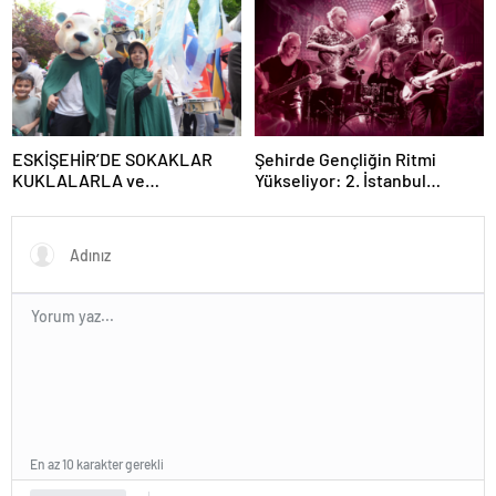
SAHNEDE!
ESKİŞEHİR’DE SOKAKLAR
Şehirde Gençliğin Ritmi
KUKLALARLA ve
Yükseliyor: 2. İstanbul
ÇOCUKLARIN NEŞESİYLE
Gençlik Müzik Festivali, 16–19
RENKLENİYOR!
Mayıs’ta Kentin Dört Bir
Yanında!
En az 10 karakter gerekli