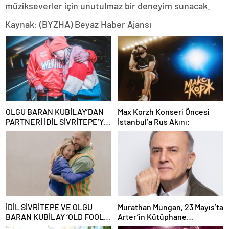
müzikseverler için unutulmaz bir deneyim sunacak.
Kaynak: (BYZHA) Beyaz Haber Ajansı
OLGU BARAN KUBİLAY’DAN
Max Korzh Konseri Öncesi
PARTNERİ İDİL SİVRİTEPE’YE
İstanbul’a Rus Akını:
ÖVGÜ DOLU SÖZLER!
İDİL SİVRİTEPE VE OLGU
Murathan Mungan, 23 Mayıs’ta
BARAN KUBİLAY ‘OLD FOOLS’
Arter’in Kütüphane
İLE TÜRSAK VAKFI İÇİN
Söyleşileri’ne Konuk Oluyor!