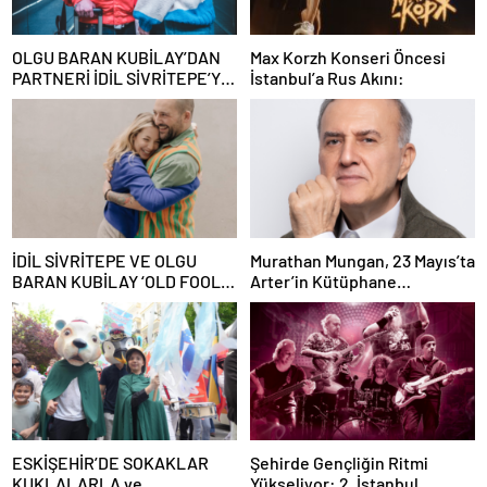
OLGU BARAN KUBİLAY’DAN
Max Korzh Konseri Öncesi
PARTNERİ İDİL SİVRİTEPE’YE
İstanbul’a Rus Akını:
ÖVGÜ DOLU SÖZLER!
İDİL SİVRİTEPE VE OLGU
Murathan Mungan, 23 Mayıs’ta
BARAN KUBİLAY ‘OLD FOOLS’
Arter’in Kütüphane
İLE TÜRSAK VAKFI İÇİN
Söyleşileri’ne Konuk Oluyor!
SAHNEDE!
ESKİŞEHİR’DE SOKAKLAR
Şehirde Gençliğin Ritmi
KUKLALARLA ve
Yükseliyor: 2. İstanbul