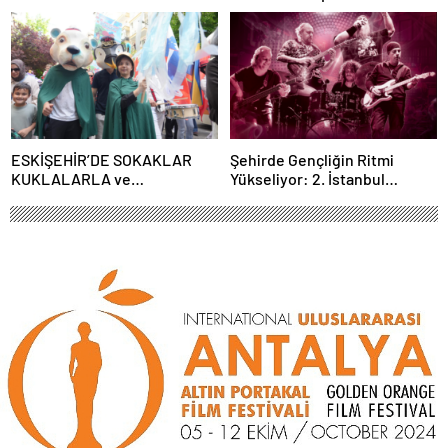
İLE TÜRSAK VAKFI İÇİN
Söyleşileri’ne Konuk Oluyor!
SAHNEDE!
ESKİŞEHİR’DE SOKAKLAR
Şehirde Gençliğin Ritmi
KUKLALARLA ve
Yükseliyor: 2. İstanbul
ÇOCUKLARIN NEŞESİYLE
Gençlik Müzik Festivali, 16–19
RENKLENİYOR!
Mayıs’ta Kentin Dört Bir
Yanında!