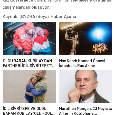
çalışmalardan oluşuyor.
Kaynak: (BYZHA) Beyaz Haber Ajansı
OLGU BARAN KUBİLAY’DAN
Max Korzh Konseri Öncesi
PARTNERİ İDİL SİVRİTEPE’YE
İstanbul’a Rus Akını:
ÖVGÜ DOLU SÖZLER!
İDİL SİVRİTEPE VE OLGU
Murathan Mungan, 23 Mayıs’ta
BARAN KUBİLAY ‘OLD FOOLS’
Arter’in Kütüphane