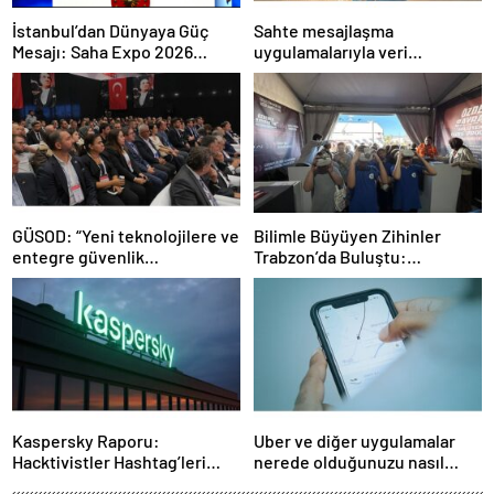
İstanbul’dan Dünyaya Güç
Sahte mesajlaşma
Mesajı: Saha Expo 2026
uygulamalarıyla veri
Rekorlarla Kapılarını Kapattı
sızdırıyorlar- Haber Şafak
GÜSOD: “Yeni teknolojilere ve
Bilimle Büyüyen Zihinler
entegre güvenlik
Trabzon’da Buluştu:
sistemlerine önem artacak”-
STEAMFEST’te Bilim Rüzgârı
Haber Şafak
Esti!- Haber Şafak
Kaspersky Raporu:
Uber ve diğer uygulamalar
Hacktivistler Hashtag’leri
nerede olduğunuzu nasıl
Koordinasyon Aracı Olarak
biliyor?- Haber Şafak