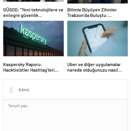
GÜSOD: “Yeni teknolojilere ve
Bilimle Büyüyen Zihinler
entegre güvenlik
Trabzon’da Buluştu:
sistemlerine önem artacak”-
STEAMFEST’te Bilim Rüzgârı
Haber Şafak
Esti!- Haber Şafak
Kaspersky Raporu:
Uber ve diğer uygulamalar
Hacktivistler Hashtag’leri
nerede olduğunuzu nasıl
Koordinasyon Aracı Olarak
biliyor?- Haber Şafak
Kullanıyor, 2025’te
Saldırılarda DDoS Öne
Çıkıyor- Haber Şafak