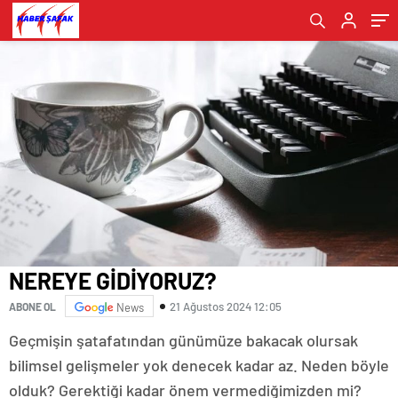
NEREYE GİDİYORUZ?
21 Ağustos 2024 12:05
ABONE OL
News
Geçmişin şatafatından günümüze bakacak olursak
bilimsel gelişmeler yok denecek kadar az. Neden böyle
olduk? Gerektiği kadar önem vermediğimizden mi?