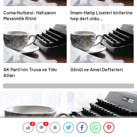
Cuma Hutbesi: Hafızanın
İmam-Hatip Liseleri birilerine
Mevsimlik Ritmi
hep dert oldu…
AK Parti’nin Truva ve Yılkı
Gönül ve Amel Defterleri
Atları
0
0
0
0
0
0
0
0
0
0
0
0