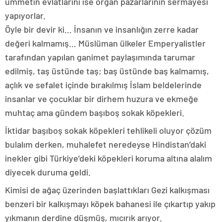
ümmetin evlatlarını ise organ pazarlarının sermayesi
yapıyorlar.
Öyle bir devir ki… İnsanın ve insanlığın zerre kadar
değeri kalmamış… Müslüman ülkeler Emperyalistler
tarafından yapılan ganimet paylaşımında tarumar
edilmiş, taş üstünde taş; baş üstünde baş kalmamış,
açlık ve sefalet içinde bırakılmış İslam beldelerinde
insanlar ve çocuklar bir dirhem huzura ve ekmeğe
muhtaç ama gündem başıboş sokak köpekleri.
İktidar başıboş sokak köpekleri tehlikeli oluyor çözüm
bulalım derken, muhalefet neredeyse Hindistan’daki
inekler gibi Türkiye’deki köpekleri koruma altına alalım
diyecek duruma geldi.
Kimisi de ağaç üzerinden başlattıkları Gezi kalkışması
benzeri bir kalkışmayı köpek bahanesi ile çıkartıp yakıp
yıkmanın derdine düşmüş, mıcırık arıyor.