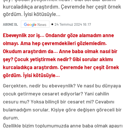
kurcaladıkça araştırdım. Çevremde her çeşit örnek
gördüm. İyisi kötüsüyle…
24 Temmuz 2024 16:17
ABONE OL
News
Ebeveynlik zor iş… Ondandır göze alamadım anne
olmayı. Ama hep çevremdekileri gözlemledim.
Okudum araştırdım da… Anne baba olmak nasıl bir
şey? Çocuk yetiştirmek nedir? Gibi sorular aklımı
kurcaladıkça araştırdım. Çevremde her çeşit örnek
gördüm. İyisi kötüsüyle…
Gerçekten, nedir bu ebeveynlik? Ve nasıl bu dünyaya
çocuk getirmeye cesaret ediyorlar? Yani cahilin
cesuru mu? Yoksa bilinçli bir cesaret mi? Cevabını
bulamadığım sorular. Kişiye göre değişen göreceli bir
durum.
Özellikle bizim toplumumuzda anne baba olmak apayrı