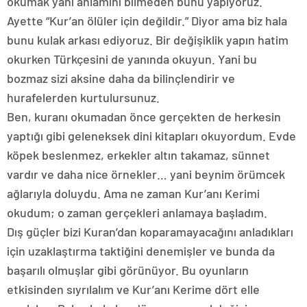
okumak yani anlamını bilmeden bunu yapıyoruz.
Ayette “Kur’an ölüler için değildir.” Diyor ama biz hala
bunu kulak arkası ediyoruz. Bir değişiklik yapın hatim
okurken Türkçesini de yanında okuyun. Yani bu
bozmaz sizi aksine daha da bilinçlendirir ve
hurafelerden kurtulursunuz.
Ben, kuranı okumadan önce gerçekten de herkesin
yaptığı gibi geleneksek dini kitapları okuyordum. Evde
köpek beslenmez, erkekler altın takamaz, sünnet
vardır ve daha nice örnekler… yani beynim örümcek
ağlarıyla doluydu. Ama ne zaman Kur’anı Kerimi
okudum; o zaman gerçekleri anlamaya başladım.
Dış güçler bizi Kuran’dan koparamayacağını anladıkları
için uzaklaştırma taktiğini denemişler ve bunda da
başarılı olmuşlar gibi görünüyor. Bu oyunların
etkisinden sıyrılalım ve Kur’anı Kerime dört elle