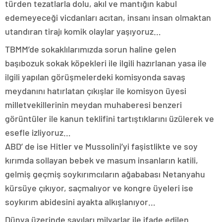
türden tezatlarla dolu, akıl ve mantığın kabul
edemeyeceği vicdanları acıtan, insanı insan olmaktan
utandıran tirajı komik olaylar yaşıyoruz…
TBMM’de sokaklılarımızda sorun haline gelen
başıbozuk sokak köpekleri ile ilgili hazırlanan yasa ile
ilgili yapılan görüşmelerdeki komisyonda savaş
meydanını hatırlatan çıkışlar ile komisyon üyesi
milletvekillerinin meydan muhaberesi benzeri
görüntüler ile kanun teklifini tartıştıklarını üzülerek ve
esefle izliyoruz…
ABD’ de ise Hitler ve Mussolini’yi faşistlikte ve soy
kırımda sollayan bebek ve masum insanların katili,
gelmiş geçmiş soykırımcıların ağababası Netanyahu
kürsüye çıkıyor, saçmalıyor ve kongre üyeleri ise
soykırım abidesini ayakta alkışlanıyor…
Dünya üzerinde sayıları milyarlar ile ifade edilen