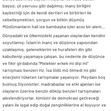
başsız, çil yavrusu gibi dağılmış; inanç birliğini
kaybettiği için de kendi dertleri ve birbirleri ile
cebelleşmekten, yorgun ve bitkin düşmüş
Müslümanların hali ise bambaşka içler acısı bir alem…
Dünyadaki ve ülkemizdeki yaşanan olaylardan kendini
soyutlamış; İslam’ın inanç ve düşünce yapısından
uzaklaşmış, geleneklerini ve hurafeleri din gibi
kabullenip yaşamaya çalışan, bu nedenle de düşünce
ve fikir girdabında “Melekler erkek mi dişi mi”
tartışması benzeri Hz. İsa öldü mü ölmedi mi gibi
enerjisini tüketen tartışmalar yaşanıyor. Meydanı boş
bulmuş Siyonistler, madrabazlar ve etki ajanları ise
olayların üzerine benzin döküp benzeri tartışmaları
alevlendiriyorlar, kimisini de demokrasi getireceği
yalanı ile işgal edip doğal zenginliklerine el koyuyor ve