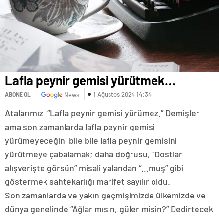
Lafla peynir gemisi yürütmek…
1 Ağustos 2024 14:34
ABONE OL
News
Atalarımız, “Lafla peynir gemisi yürümez.” Demişler
ama son zamanlarda lafla peynir gemisi
yürümeyeceğini bile bile lafla peynir gemisini
yürütmeye çabalamak; daha doğrusu, “Dostlar
alışverişte görsün” misali yalandan “…muş” gibi
göstermek sahtekarlığı marifet sayılır oldu.
Son zamanlarda ve yakın geçmişimizde ülkemizde ve
dünya genelinde “Ağlar mısın, güler misin?” Dedirtecek