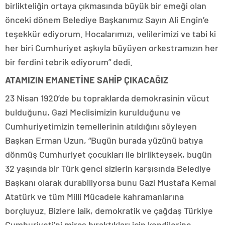
birlikteliğin ortaya çıkmasında büyük bir emeği olan
önceki dönem Belediye Başkanımız Sayın Ali Engin’e
teşekkür ediyorum. Hocalarımızı, velilerimizi ve tabi ki
her biri Cumhuriyet aşkıyla büyüyen orkestramızın her
bir ferdini tebrik ediyorum” dedi.
ATAMIZIN EMANETİNE SAHİP ÇIKACAĞIZ
23 Nisan 1920’de bu topraklarda demokrasinin vücut
bulduğunu, Gazi Meclisimizin kurulduğunu ve
Cumhuriyetimizin temellerinin atıldığını söyleyen
Başkan Erman Uzun, “Bugün burada yüzünü batıya
dönmüş Cumhuriyet çocukları ile birlikteysek, bugün
32 yaşında bir Türk genci sizlerin karşısında Belediye
Başkanı olarak durabiliyorsa bunu Gazi Mustafa Kemal
Atatürk ve tüm Milli Mücadele kahramanlarına
borçluyuz. Bizlere laik, demokratik ve çağdaş Türkiye
Cumhuriyeti’ni miras bıraktıkları için kendilerine