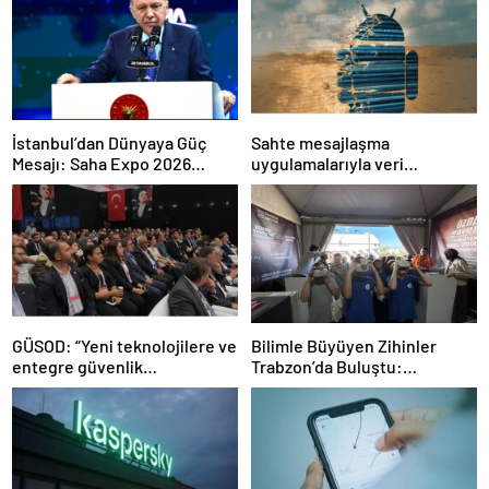
İstanbul’dan Dünyaya Güç
Sahte mesajlaşma
Mesajı: Saha Expo 2026
uygulamalarıyla veri
Rekorlarla Kapılarını Kapattı
sızdırıyorlar- Haber Şafak
GÜSOD: “Yeni teknolojilere ve
Bilimle Büyüyen Zihinler
entegre güvenlik
Trabzon’da Buluştu:
sistemlerine önem artacak”-
STEAMFEST’te Bilim Rüzgârı
Haber Şafak
Esti!- Haber Şafak