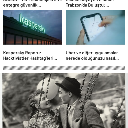
entegre güvenlik
Trabzon’da Buluştu:
sistemlerine önem artacak”-
STEAMFEST’te Bilim Rüzgârı
Haber Şafak
Esti!- Haber Şafak
Kaspersky Raporu:
Uber ve diğer uygulamalar
Hacktivistler Hashtag’leri
nerede olduğunuzu nasıl
Koordinasyon Aracı Olarak
biliyor?- Haber Şafak
Kullanıyor, 2025’te
Saldırılarda DDoS Öne
Çıkıyor- Haber Şafak