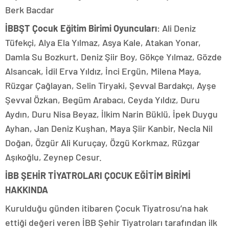
Berk Bacdar
İBBŞT Çocuk Eğitim Birimi Oyuncuları
: Ali Deniz
Tüfekçi, Alya Ela Yılmaz, Asya Kale, Atakan Yonar,
Damla Su Bozkurt, Deniz Şiir Boy, Gökçe Yılmaz, Gözde
Alsancak, İdil Erva Yıldız, İnci Ergün, Milena Maya,
Rüzgar Çağlayan, Selin Tiryaki, Şevval Bardakçı, Ayşe
Şevval Özkan, Begüm Arabacı, Ceyda Yıldız, Duru
Aydın, Duru Nisa Beyaz, İlkim Narin Büklü, İpek Duygu
Ayhan, Jan Deniz Kuşhan, Maya Şiir Kanbir, Necla Nil
Doğan, Özgür Ali Kuruçay, Özgü Korkmaz, Rüzgar
Aşıkoğlu, Zeynep Cesur.
İBB ŞEHİR TİYATROLARI ÇOCUK EĞİTİM BİRİMİ
HAKKINDA
Kurulduğu günden itibaren Çocuk Tiyatrosu’na hak
ettiği değeri veren İBB Şehir Tiyatroları tarafından ilk