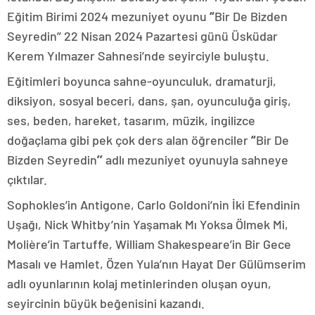
Eğitim Birimi 2024 mezuniyet oyunu
“
Bir De Bizden
Seyredin’’ 22 Nisan 2024 Pazartesi günü Üsküdar
Kerem Yılmazer Sahnesi’nde seyirciyle buluştu.
Eğitimleri boyunca sahne-oyunculuk, dramaturji,
diksiyon, sosyal beceri, dans, şan, oyunculuğa giriş,
ses, beden, hareket, tasarım, müzik, ingilizce
doğaçlama gibi pek çok ders alan öğrenciler
“
Bir De
Bizden Seyredin
’’
adlı mezuniyet
oyunuyla
sahneye
çıktılar.
Sophokles’in Antigone, Carlo Goldoni’nin İki Efendinin
Uşağı, Nick Whitby’nin Yaşamak Mı Yoksa Ölmek Mi,
Molière’in Tartuffe, William Shakespeare’in Bir Gece
Masalı ve Hamlet, Özen Yula’nın Hayat Der Gülümserim
adlı oyunlarının kolaj metinlerinden oluşan oyun,
seyircinin büyük beğenisini kazandı.