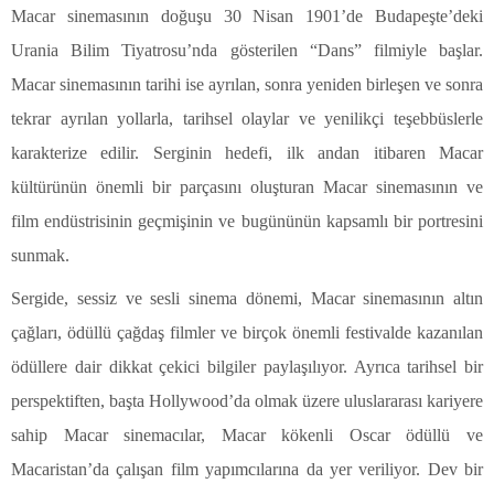
Macar sinemasının doğuşu 30 Nisan 1901’de Budapeşte’deki
Urania Bilim Tiyatrosu’nda gösterilen “Dans” filmiyle başlar.
Macar sinemasının tarihi ise ayrılan, sonra yeniden birleşen ve sonra
tekrar ayrılan yollarla, tarihsel olaylar ve yenilikçi teşebbüslerle
karakterize edilir. Serginin hedefi, ilk andan itibaren Macar
kültürünün önemli bir parçasını oluşturan Macar sinemasının ve
film endüstrisinin geçmişinin ve bugününün kapsamlı bir portresini
sunmak.
Sergide, sessiz ve sesli sinema dönemi, Macar sinemasının altın
çağları, ödüllü çağdaş filmler ve birçok önemli festivalde kazanılan
ödüllere dair dikkat çekici bilgiler paylaşılıyor. Ayrıca tarihsel bir
perspektiften, başta Hollywood’da olmak üzere uluslararası kariyere
sahip Macar sinemacılar, Macar kökenli Oscar ödüllü ve
Macaristan’da çalışan film yapımcılarına da yer veriliyor. Dev bir