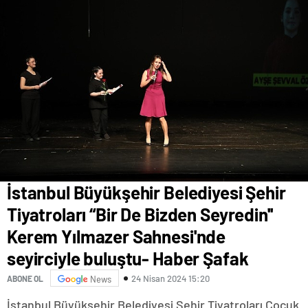
İstanbul Büyükşehir Belediyesi Şehir
Tiyatroları “Bir De Bizden Seyredin''
Kerem Yılmazer Sahnesi'nde
seyirciyle buluştu- Haber Şafak
24 Nisan 2024 15:20
ABONE OL
News
İstanbul Büyükşehir Belediyesi Şehir Tiyatroları Çocuk