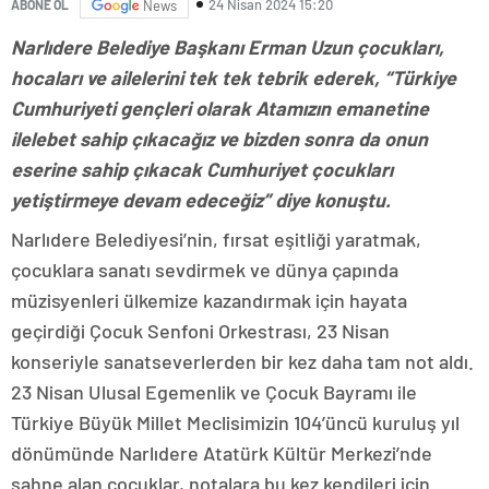
24 Nisan 2024 15:20
ABONE OL
News
Narlıdere Belediye Başkanı Erman Uzun çocukları,
hocaları ve ailelerini tek tek tebrik ederek, “Türkiye
Cumhuriyeti gençleri olarak Atamızın emanetine
ilelebet sahip çıkacağız ve bizden sonra da onun
eserine sahip çıkacak Cumhuriyet çocukları
yetiştirmeye devam edeceğiz” diye konuştu.
Narlıdere Belediyesi’nin, fırsat eşitliği yaratmak,
çocuklara sanatı sevdirmek ve dünya çapında
müzisyenleri ülkemize kazandırmak için hayata
geçirdiği Çocuk Senfoni Orkestrası, 23 Nisan
konseriyle sanatseverlerden bir kez daha tam not aldı.
23 Nisan Ulusal Egemenlik ve Çocuk Bayramı ile
Türkiye Büyük Millet Meclisimizin 104’üncü kuruluş yıl
dönümünde Narlıdere Atatürk Kültür Merkezi’nde
sahne alan çocuklar, notalara bu kez kendileri için