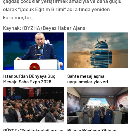
çağdaş çocuklar yetiştirmek amacıyla ve daha güçlü
olarak “Çocuk Eğitim Birimi” adı altında yeniden
kurulmuştur.
Kaynak: (BYZHA) Beyaz Haber Ajansı
İstanbul’dan Dünyaya Güç
Sahte mesajlaşma
Mesajı: Saha Expo 2026
uygulamalarıyla veri
Rekorlarla Kapılarını Kapattı
sızdırıyorlar- Haber Şafak
GÜSOD: “Yeni teknolojilere ve
Bilimle Büyüyen Zihinler