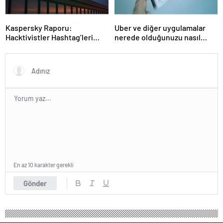
Kaspersky Raporu:
Uber ve diğer uygulamalar
Hacktivistler Hashtag’leri
nerede olduğunuzu nasıl
Koordinasyon Aracı Olarak
biliyor?- Haber Şafak
Kullanıyor, 2025’te
Saldırılarda DDoS Öne
Çıkıyor- Haber Şafak
En az 10 karakter gerekli
Gönder