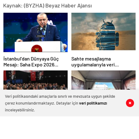
Kaynak: (BYZHA) Beyaz Haber Ajansı
İstanbul’dan Dünyaya Güç
Sahte mesajlaşma
Mesajı: Saha Expo 2026
uygulamalarıyla veri
Rekorlarla Kapılarını Kapattı
sızdırıyorlar- Haber Şafak
Veri politikasındaki amaçlarla sınırlı ve mevzuata uygun şekilde
çerez konumlandırmaktayız. Detaylar için
veri politikamızı
0
0
0
0
0
0
inceleyebilirsiniz.
GÜSOD: “Yeni teknolojilere ve
Bilimle Büyüyen Zihinler
entegre güvenlik
Trabzon’da Buluştu:
sistemlerine önem artacak”-
STEAMFEST’te Bilim Rüzgârı
Haber Şafak
Esti!- Haber Şafak