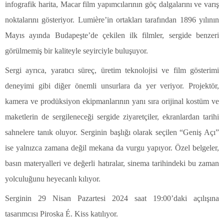
infografik harita, Macar film yapımcılarının göç dalgalarını ve varış
noktalarını gösteriyor. Lumière’in ortakları tarafından 1896 yılının
Mayıs ayında Budapeşte’de çekilen ilk filmler, sergide benzeri
görülmemiş bir kaliteyle seyirciyle buluşuyor.
Sergi ayrıca, yaratıcı süreç, üretim teknolojisi ve film gösterimi
deneyimi gibi diğer önemli unsurlara da yer veriyor. Projektör,
kamera ve prodüksiyon ekipmanlarının yanı sıra orijinal kostüm ve
maketlerin de sergileneceği sergide ziyaretçiler, ekranlardan tarihi
sahnelere tanık oluyor. Serginin başlığı olarak seçilen “Geniş Açı”
ise yalnızca zamana değil mekana da vurgu yapıyor. Özel belgeler,
basın materyalleri ve değerli hatıralar, sinema tarihindeki bu zaman
yolculuğunu heyecanlı kılıyor.
Serginin 29 Nisan Pazartesi 2024 saat 19:00’daki açılışına
tasarımcısı Piroska É. Kiss katılıyor.