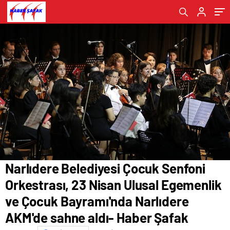
Çocuk Bayramı'nda Narlıdere AKM'de sahne
Yılmazer Sahnesi'nde seyirciyle buluştu-
aldı- Haber Şafak
Haber Şafak
Narlıdere Belediyesi Çocuk Senfoni
Orkestrası, 23 Nisan Ulusal Egemenlik
ve Çocuk Bayramı'nda Narlıdere
AKM'de sahne aldı- Haber Şafak