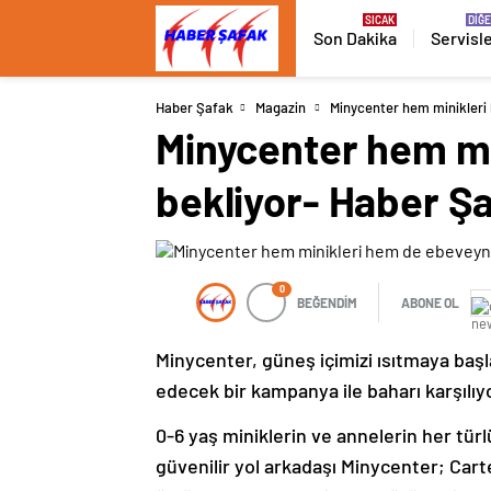
Son Dakika
Servisl
Haber Şafak
Magazin
Minycenter hem minikleri 
Minycenter hem mi
bekliyor- Haber Ş
0
BEĞENDİM
ABONE OL
Minycenter, güneş içimizi ısıtmaya ba
edecek bir kampanya ile baharı karşılıy
0-6 yaş miniklerin ve annelerin her tü
güvenilir yol arkadaşı Minycenter; Cart