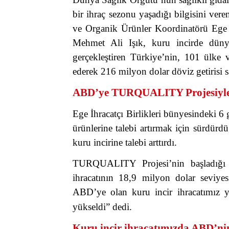
bir ihraç sezonu yaşadığı bilgisini veren
ve Organik Ürünler Koordinatörü Ege 
Mehmet Ali Işık, kuru incirde dünya
gerçekleştiren Türkiye’nin, 101 ülke
ederek 216 milyon dolar döviz getirisi sa
ABD’ye TURQUALITY Projesiyle T
Ege İhracatçı Birlikleri bünyesindeki 6 
ürünlerine talebi artırmak için sürdü
kuru incirine talebi arttırdı.
TURQUALITY Projesi’nin başladığı 
ihracatının 18,9 milyon dolar seviye
ABD’ye olan kuru incir ihracatımız y
yükseldi” dedi.
Kuru incir ihracatımızda ABD’nin