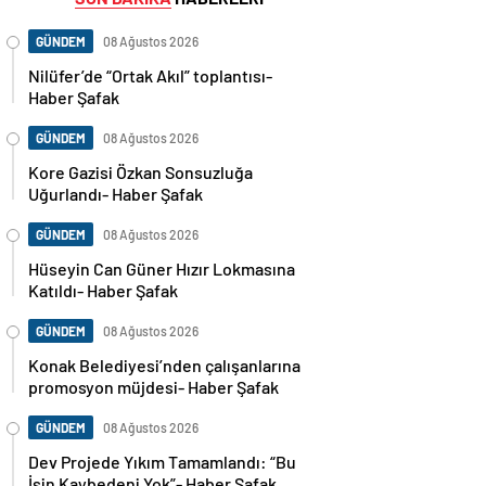
GÜNDEM
08 Ağustos 2026
Nilüfer’de “Ortak Akıl” toplantısı-
Haber Şafak
GÜNDEM
08 Ağustos 2026
Kore Gazisi Özkan Sonsuzluğa
Uğurlandı- Haber Şafak
GÜNDEM
08 Ağustos 2026
Hüseyin Can Güner Hızır Lokmasına
Katıldı- Haber Şafak
GÜNDEM
08 Ağustos 2026
Konak Belediyesi’nden çalışanlarına
promosyon müjdesi- Haber Şafak
GÜNDEM
08 Ağustos 2026
Dev Projede Yıkım Tamamlandı: “Bu
İşin Kaybedeni Yok”- Haber Şafak