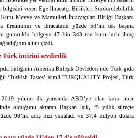
 bilgisini veren Ege İhracatçı Birlikleri Sürdürülebilirlik
Kuru Meyve ve Mamulleri İhracatçıları Birliği Başkanı
 üretiminin ve ihracatının yüzde 58’ini tek başına
 ve gümrüklü bölgeye 47 bin 343 ton kuru incir ihraç
ğladığının altını çizdi.
ürk incirini sevdirdik
gıda birliğinin Amerika Birleşik Devletleri’nde Türk gıda
rdüğü ‘Turkish Tastes’ isimli TURQUALITY Projesi, Türk
2019 yılının ilk yarısında ABD’ye olan kuru incir
sinde olduğunu aktaran Başkan Işık, “5 yıllık süreçte
üzde 98’lik artış hızı yakaladı ve 37,4 milyon dolara
 payı yüzde 11’den 17,4’e yükseldi