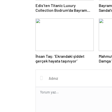
Edis’ten Titanic Luxury
Bayram
Collection Bodrum’da Bayram
Sandal’
Gecesine Damga Vuran
Yolcul
Performans
İhsan Taş: ‘Ekrandaki şiddet
Mahmut
gerçek hayata taşınıyor’
Damga V
Proje 