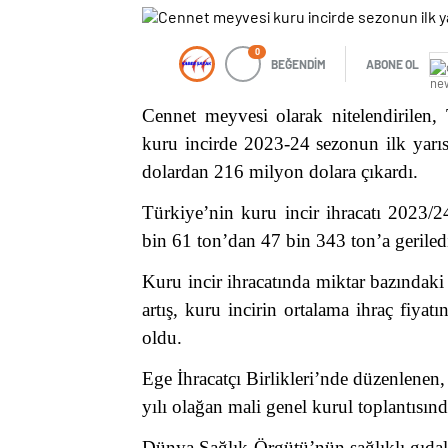
0
BEĞENDİM
ABONE OL
Cennet meyvesi olarak nitelendirilen,
kuru incirde 2023-24 sezonun ilk yarıs
dolardan 216 milyon dolara çıkardı.
Türkiye’nin kuru incir ihracatı 2023/2
bin 61 ton’dan 47 bin 343 ton’a geriled
Kuru incir ihracatında miktar bazındaki
artış, kuru incirin ortalama ihraç fiya
oldu.
Ege İhracatçı Birlikleri’nde düzenlenen
yılı olağan mali genel kurul toplantısın
Dünya Sağlık Örgütü’nün sağlıklı gıdalar