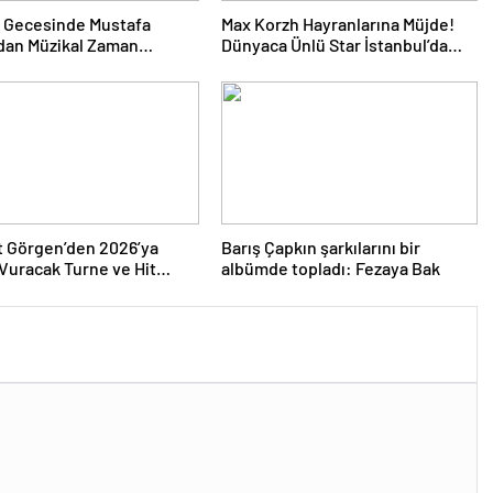
 Gecesinde Mustafa
Max Korzh Hayranlarına Müjde!
dan Müzikal Zaman
Dünyaca Ünlü Star İstanbul’da
uğu
Canlı Performansla Hayranlarıyla
Buluşuyor
 Görgen’den 2026’ya
Barış Çapkın şarkılarını bir
uracak Turne ve Hit
albümde topladı: Fezaya Bak
Yağmuru