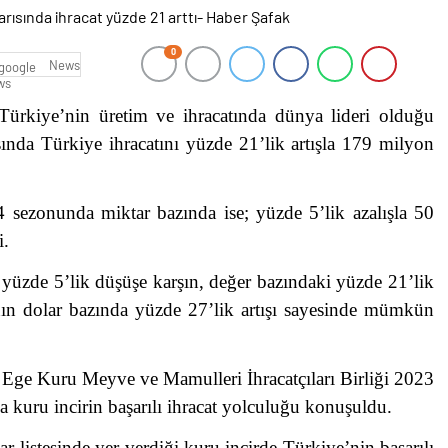
0
News
 Türkiye’nin üretim ve ihracatında dünya lideri olduğu
ında Türkiye ihracatını yüzde 21’lik artışla 179 milyon
4 sezonunda miktar bazında ise; yüzde 5’lik azalışla 50
i.
 yüzde 5’lik düşüşe karşın, değer bazındaki yüzde 21’lik
tının dolar bazında yüzde 27’lik artışı sayesinde mümkün
, Ege Kuru Meyve ve Mamulleri İhracatçıları Birliği 2023
da kuru incirin başarılı ihracat yolculuğu konuşuldu.
 listesinde yer verdiği kuru incirde Türkiye’nin başarılı