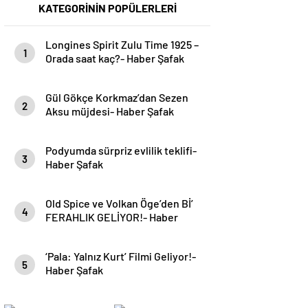
KATEGORİNİN POPÜLERLERİ
Longines Spirit Zulu Time 1925 –
1
Orada saat kaç?- Haber Şafak
Gül Gökçe Korkmaz’dan Sezen
2
Aksu müjdesi- Haber Şafak
Podyumda sürpriz evlilik teklifi-
3
Haber Şafak
Old Spice ve Volkan Öge’den Bİ’
4
FERAHLIK GELİYOR!- Haber
Şafak
‘Pala: Yalnız Kurt’ Filmi Geliyor!-
5
Haber Şafak