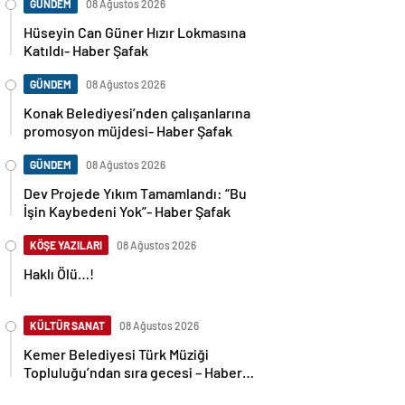
GÜNDEM
08 Ağustos 2026
Hüseyin Can Güner Hızır Lokmasına
Katıldı- Haber Şafak
GÜNDEM
08 Ağustos 2026
Konak Belediyesi’nden çalışanlarına
promosyon müjdesi- Haber Şafak
GÜNDEM
08 Ağustos 2026
Dev Projede Yıkım Tamamlandı: “Bu
İşin Kaybedeni Yok”- Haber Şafak
KÖŞE YAZILARI
08 Ağustos 2026
Haklı Ölü…!
KÜLTÜR SANAT
08 Ağustos 2026
Kemer Belediyesi Türk Müziği
Topluluğu’ndan sıra gecesi – Haber
Şafak