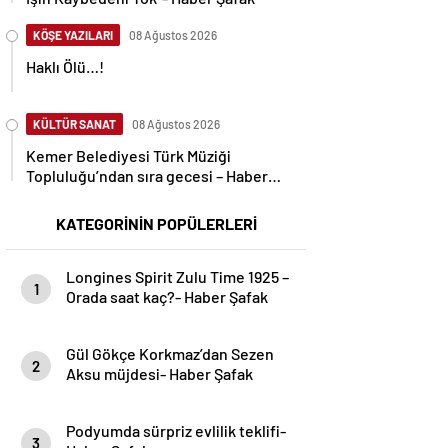
KÖŞE YAZILARI
08 Ağustos 2026
Haklı Ölü…!
KÜLTÜR SANAT
08 Ağustos 2026
Kemer Belediyesi Türk Müziği
Topluluğu’ndan sıra gecesi – Haber
Şafak
KATEGORİNİN POPÜLERLERİ
Longines Spirit Zulu Time 1925 –
1
Orada saat kaç?- Haber Şafak
Gül Gökçe Korkmaz’dan Sezen
2
Aksu müjdesi- Haber Şafak
Podyumda sürpriz evlilik teklifi-
3