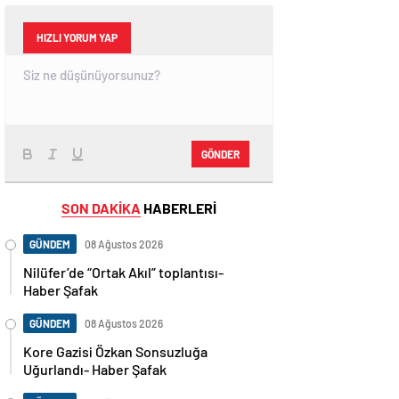
HIZLI YORUM YAP
GÖNDER
SON DAKİKA
HABERLERİ
GÜNDEM
08 Ağustos 2026
Nilüfer’de “Ortak Akıl” toplantısı-
Haber Şafak
GÜNDEM
08 Ağustos 2026
Kore Gazisi Özkan Sonsuzluğa
Uğurlandı- Haber Şafak