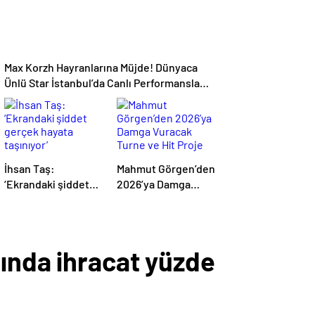
Max Korzh Hayranlarına Müjde! Dünyaca
Ünlü Star İstanbul’da Canlı Performansla
Hayranlarıyla Buluşuyor
İhsan Taş:
Mahmut Görgen’den
‘Ekrandaki şiddet
2026’ya Damga
gerçek hayata
Vuracak Turne ve
taşınıyor’
Hit Proje Yağmuru
sında ihracat yüzde