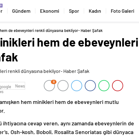
er
Gündem
Ekonomi
Spor
Kadın
Foto Galeri
hem de ebeveynleri renkli dünyasına bekliyor- Haber Şafak
nikleri hem de ebeveynleri
afak
0
News
şlamışken hem minikleri hem de ebeveynleri mutlu
or.
rlü ihtiyacına cevap veren, aynı zamanda ebeveynlerin de
er’s, Osh-kosh, Boboli, Rosalita Senoriatas gibi dünyaca