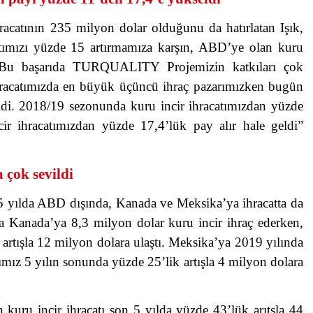
racatının 235 milyon dolar olduğunu da hatırlatan Işık,
atımızı yüzde 15 artırmamıza karşın, ABD’ye olan kuru
k. Bu başarıda TURQUALITY Projemizin katkıları çok
hracatımızda en büyük üçüncü ihraç pazarımızken bugün
geldi. 2018/19 sezonunda kuru incir ihracatımızdan yüzde
r ihracatımızdan yüzde 17,4’lük pay alır hale geldi”
çok sevildi
 yılda ABD dışında, Kanada ve Meksika’ya ihracatta da
da Kanada’ya 8,3 milyon dolar kuru incir ihraç ederken,
 artışla 12 milyon dolara ulaştı. Meksika’ya 2019 yılında
ımız 5 yılın sonunda yüzde 25’lik artışla 4 milyon dolara
uru incir ihracatı son 5 yılda yüzde 43’lük arıtşla 44