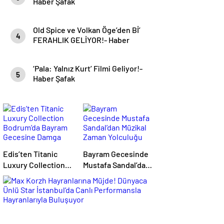
Haber Şafak
Old Spice ve Volkan Öge’den Bİ’
4
FERAHLIK GELİYOR!- Haber
Şafak
‘Pala: Yalnız Kurt’ Filmi Geliyor!-
5
Haber Şafak
Edis’ten Titanic
Bayram Gecesinde
Luxury Collection
Mustafa Sandal’dan
Bodrum’da Bayram
Müzikal Zaman
Gecesine Damga
Yolculuğu
Vuran Performans