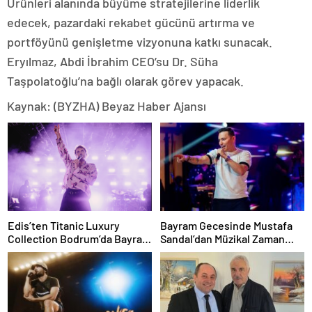
Ürünleri alanında büyüme stratejilerine liderlik
edecek, pazardaki rekabet gücünü artırma ve
portföyünü genişletme vizyonuna katkı sunacak.
Eryılmaz, Abdi İbrahim CEO’su Dr. Süha
Taşpolatoğlu’na bağlı olarak görev yapacak.
Kaynak: (BYZHA) Beyaz Haber Ajansı
Edis’ten Titanic Luxury
Bayram Gecesinde Mustafa
Collection Bodrum’da Bayram
Sandal’dan Müzikal Zaman
Gecesine Damga Vuran
Yolculuğu
Performans