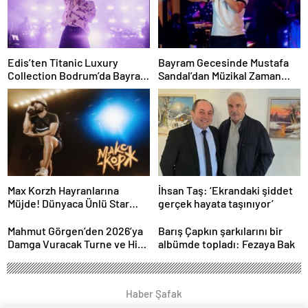
Edis’ten Titanic Luxury
Bayram Gecesinde Mustafa
Collection Bodrum’da Bayram
Sandal’dan Müzikal Zaman
Gecesine Damga Vuran
Yolculuğu
Performans
Max Korzh Hayranlarına
İhsan Taş: ‘Ekrandaki şiddet
Müjde! Dünyaca Ünlü Star
gerçek hayata taşınıyor’
İstanbul’da Canlı
Performansla Hayranlarıyla
Mahmut Görgen’den 2026’ya
Barış Çapkın şarkılarını bir
Buluşuyor
Damga Vuracak Turne ve Hit
albümde topladı: Fezaya Bak
Proje Yağmuru
Haber Şafak