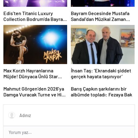
Edis’ten Titanic Luxury
Bayram Gecesinde Mustafa
Collection Bodrum’da Bayram
Sandal’dan Müzikal Zaman
Gecesine Damga Vuran
Yolculuğu
Performans
Max Korzh Hayranlarına
İhsan Taş: ‘Ekrandaki şiddet
Müjde! Dünyaca Ünlü Star
gerçek hayata taşınıyor’
İstanbul’da Canlı
Performansla Hayranlarıyla
Mahmut Görgen’den 2026’ya
Barış Çapkın şarkılarını bir
Buluşuyor
Damga Vuracak Turne ve Hit
albümde topladı: Fezaya Bak
Proje Yağmuru