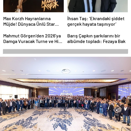
Max Korzh Hayranlarına
İhsan Taş: ‘Ekrandaki şiddet
Müjde! Dünyaca Ünlü Star
gerçek hayata taşınıyor’
İstanbul’da Canlı
Performansla Hayranlarıyla
Mahmut Görgen’den 2026’ya
Barış Çapkın şarkılarını bir
Buluşuyor
Damga Vuracak Turne ve Hit
albümde topladı: Fezaya Bak
Proje Yağmuru