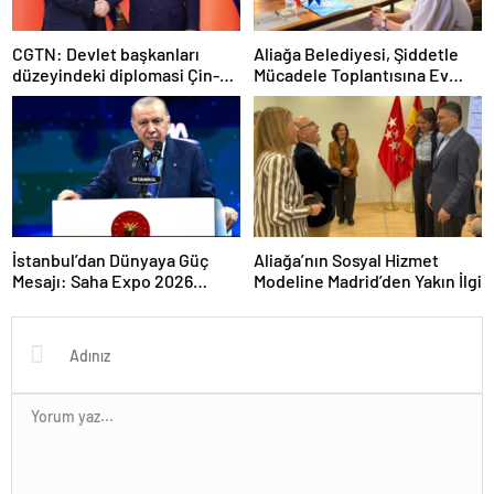
CGTN: Devlet başkanları
Aliağa Belediyesi, Şiddetle
düzeyindeki diplomasi Çin-
Mücadele Toplantısına Ev
Rusya arasındaki büyüyen
Sahipliği Yaptı
ortaklığı güçlendiriyor
İstanbul’dan Dünyaya Güç
Aliağa’nın Sosyal Hizmet
Mesajı: Saha Expo 2026
Modeline Madrid’den Yakın İlgi
Rekorlarla Kapılarını Kapattı