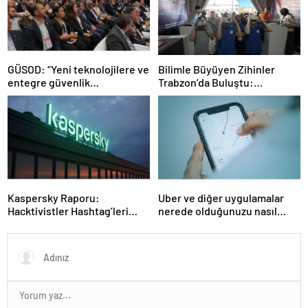
GÜSOD: “Yeni teknolojilere ve
Bilimle Büyüyen Zihinler
entegre güvenlik
Trabzon’da Buluştu:
sistemlerine önem artacak”-
STEAMFEST’te Bilim Rüzgârı
Haber Şafak
Esti!- Haber Şafak
Kaspersky Raporu:
Uber ve diğer uygulamalar
Hacktivistler Hashtag’leri
nerede olduğunuzu nasıl
Koordinasyon Aracı Olarak
biliyor?- Haber Şafak
Kullanıyor, 2025’te
Saldırılarda DDoS Öne
Çıkıyor- Haber Şafak