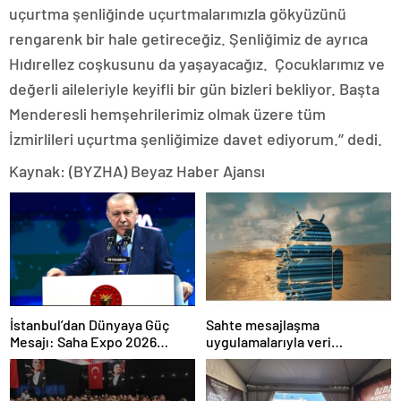
uçurtma şenliğinde uçurtmalarımızla gökyüzünü
rengarenk bir hale getireceğiz. Şenliğimiz de ayrıca
Hıdırellez coşkusunu da yaşayacağız. Çocuklarımız ve
değerli aileleriyle keyifli bir gün bizleri bekliyor. Başta
Menderesli hemşehrilerimiz olmak üzere tüm
İzmirlileri uçurtma şenliğimize davet ediyorum.’’ dedi.
Kaynak: (BYZHA) Beyaz Haber Ajansı
İstanbul’dan Dünyaya Güç
Sahte mesajlaşma
Mesajı: Saha Expo 2026
uygulamalarıyla veri
Rekorlarla Kapılarını Kapattı
sızdırıyorlar- Haber Şafak