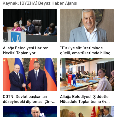
Kaynak: (BYZHA) Beyaz Haber Ajansı
Aliağa Belediyesi Haziran
“Türkiye süt üretiminde
Meclisi Toplanıyor
güçlü, ama tüketimde bilinç
şart”
CGTN: Devlet başkanları
Aliağa Belediyesi, Şiddetle
düzeyindeki diplomasi Çin-
Mücadele Toplantısına Ev
Rusya arasındaki büyüyen
Sahipliği Yaptı
ortaklığı güçlendiriyor