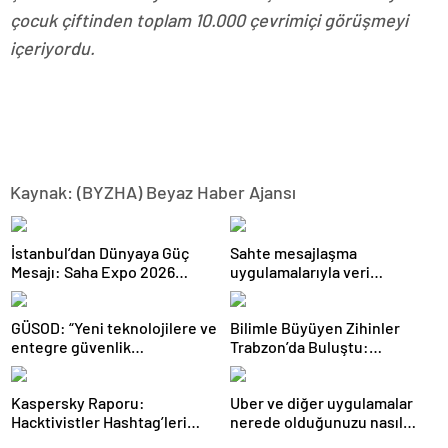
çocuk çiftinden toplam 10.000 çevrimiçi görüşmeyi
içeriyordu.
Kaynak: (BYZHA) Beyaz Haber Ajansı
İstanbul’dan Dünyaya Güç
Sahte mesajlaşma
Mesajı: Saha Expo 2026
uygulamalarıyla veri
Rekorlarla Kapılarını Kapattı
sızdırıyorlar- Haber Şafak
GÜSOD: “Yeni teknolojilere ve
Bilimle Büyüyen Zihinler
entegre güvenlik
Trabzon’da Buluştu:
sistemlerine önem artacak”-
STEAMFEST’te Bilim Rüzgârı
Haber Şafak
Esti!- Haber Şafak
Kaspersky Raporu:
Uber ve diğer uygulamalar
Hacktivistler Hashtag’leri
nerede olduğunuzu nasıl
Koordinasyon Aracı Olarak
biliyor?- Haber Şafak