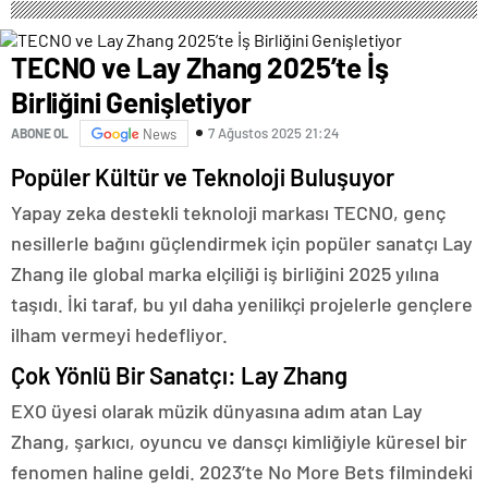
Kullanıyor, 2025’te
Saldırılarda DDoS Öne
Çıkıyor- Haber Şafak
TECNO ve Lay Zhang 2025’te İş
Birliğini Genişletiyor
7 Ağustos 2025 21:24
ABONE OL
News
Popüler Kültür ve Teknoloji Buluşuyor
Yapay zeka destekli teknoloji markası TECNO, genç
nesillerle bağını güçlendirmek için popüler sanatçı Lay
Zhang ile global marka elçiliği iş birliğini 2025 yılına
taşıdı. İki taraf, bu yıl daha yenilikçi projelerle gençlere
ilham vermeyi hedefliyor.
Çok Yönlü Bir Sanatçı: Lay Zhang
EXO üyesi olarak müzik dünyasına adım atan Lay
Zhang, şarkıcı, oyuncu ve dansçı kimliğiyle küresel bir
fenomen haline geldi. 2023’te No More Bets filmindeki