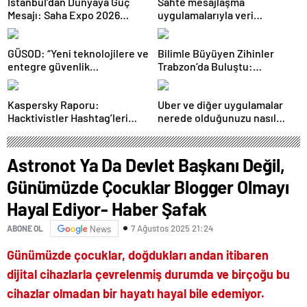
İstanbul’dan Dünyaya Güç
Sahte mesajlaşma
Mesajı: Saha Expo 2026
uygulamalarıyla veri
Rekorlarla Kapılarını Kapattı
sızdırıyorlar- Haber Şafak
GÜSOD: “Yeni teknolojilere ve
Bilimle Büyüyen Zihinler
entegre güvenlik
Trabzon’da Buluştu:
sistemlerine önem artacak”-
STEAMFEST’te Bilim Rüzgârı
Haber Şafak
Esti!- Haber Şafak
Kaspersky Raporu:
Uber ve diğer uygulamalar
Hacktivistler Hashtag’leri
nerede olduğunuzu nasıl
Koordinasyon Aracı Olarak
biliyor?- Haber Şafak
Kullanıyor, 2025’te
Saldırılarda DDoS Öne
Astronot Ya Da Devlet Başkanı Değil,
Çıkıyor- Haber Şafak
Günümüzde Çocuklar Blogger Olmayı
Hayal Ediyor- Haber Şafak
7 Ağustos 2025 21:24
ABONE OL
News
Günümüzde çocuklar, doğdukları andan itibaren
dijital cihazlarla çevrelenmiş durumda ve birçoğu bu
cihazlar olmadan bir hayatı hayal bile edemiyor.