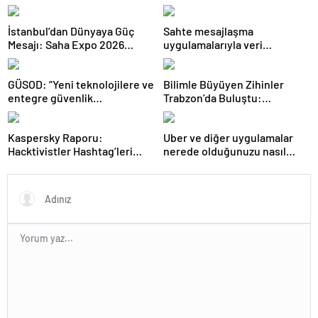
İstanbul’dan Dünyaya Güç
Sahte mesajlaşma
Mesajı: Saha Expo 2026
uygulamalarıyla veri
Rekorlarla Kapılarını Kapattı
sızdırıyorlar- Haber Şafak
GÜSOD: “Yeni teknolojilere ve
Bilimle Büyüyen Zihinler
entegre güvenlik
Trabzon’da Buluştu:
sistemlerine önem artacak”-
STEAMFEST’te Bilim Rüzgârı
Haber Şafak
Esti!- Haber Şafak
Kaspersky Raporu:
Uber ve diğer uygulamalar
Hacktivistler Hashtag’leri
nerede olduğunuzu nasıl
Koordinasyon Aracı Olarak
biliyor?- Haber Şafak
Kullanıyor, 2025’te
Saldırılarda DDoS Öne
Çıkıyor- Haber Şafak