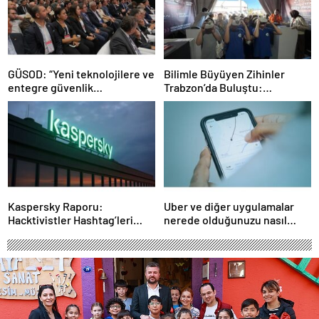
GÜSOD: “Yeni teknolojilere ve
Bilimle Büyüyen Zihinler
entegre güvenlik
Trabzon’da Buluştu:
sistemlerine önem artacak”-
STEAMFEST’te Bilim Rüzgârı
Haber Şafak
Esti!- Haber Şafak
Kaspersky Raporu:
Uber ve diğer uygulamalar
Hacktivistler Hashtag’leri
nerede olduğunuzu nasıl
Koordinasyon Aracı Olarak
biliyor?- Haber Şafak
Kullanıyor, 2025’te
Saldırılarda DDoS Öne
Çıkıyor- Haber Şafak