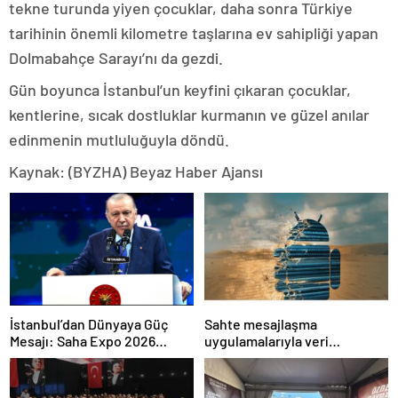
tekne turunda yiyen çocuklar, daha sonra Türkiye
tarihinin önemli kilometre taşlarına ev sahipliği yapan
Dolmabahçe Sarayı’nı da gezdi.
Gün boyunca İstanbul’un keyfini çıkaran çocuklar,
kentlerine, sıcak dostluklar kurmanın ve güzel anılar
edinmenin mutluluğuyla döndü.
Kaynak: (BYZHA) Beyaz Haber Ajansı
İstanbul’dan Dünyaya Güç
Sahte mesajlaşma
Mesajı: Saha Expo 2026
uygulamalarıyla veri
Rekorlarla Kapılarını Kapattı
sızdırıyorlar- Haber Şafak