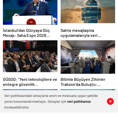
İstanbul’dan Dünyaya Güç
Sahte mesajlaşma
Mesajı: Saha Expo 2026
uygulamalarıyla veri
Rekorlarla Kapılarını Kapattı
sızdırıyorlar- Haber Şafak
GÜSOD: “Yeni teknolojilere ve
Bilimle Büyüyen Zihinler
entegre güvenlik
Trabzon’da Buluştu:
sistemlerine önem artacak”-
STEAMFEST’te Bilim Rüzgârı
Haber Şafak
Esti!- Haber Şafak
Veri politikasındaki amaçlarla sınırlı ve mevzuata uygun şekilde
çerez konumlandırmaktayız. Detaylar için
veri politikamızı
0
0
0
0
0
0
inceleyebilirsiniz.