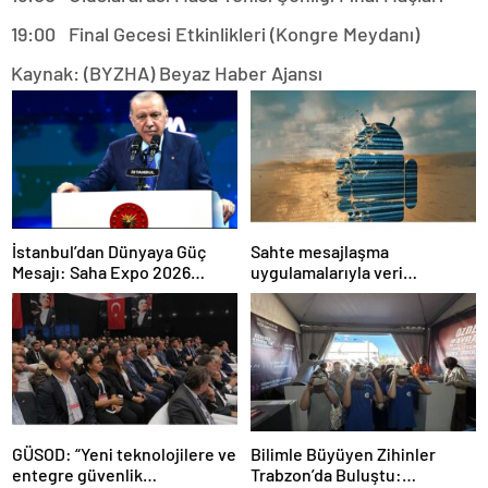
19:00 Final Gecesi Etkinlikleri (Kongre Meydanı)
Kaynak: (BYZHA) Beyaz Haber Ajansı
İstanbul’dan Dünyaya Güç
Sahte mesajlaşma
Mesajı: Saha Expo 2026
uygulamalarıyla veri
Rekorlarla Kapılarını Kapattı
sızdırıyorlar- Haber Şafak
GÜSOD: “Yeni teknolojilere ve
Bilimle Büyüyen Zihinler
entegre güvenlik
Trabzon’da Buluştu: