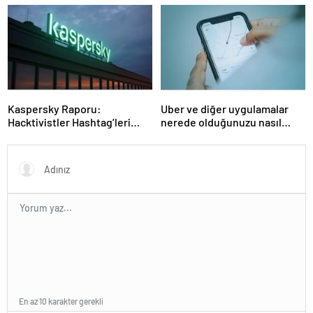
sistemlerine önem artacak”-
STEAMFEST’te Bilim Rüzgârı
Haber Şafak
Esti!- Haber Şafak
Kaspersky Raporu:
Uber ve diğer uygulamalar
Hacktivistler Hashtag’leri
nerede olduğunuzu nasıl
Koordinasyon Aracı Olarak
biliyor?- Haber Şafak
Kullanıyor, 2025’te
Saldırılarda DDoS Öne
Çıkıyor- Haber Şafak
En az 10 karakter gerekli