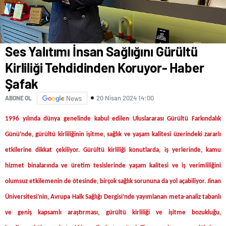
Ses Yalıtımı İnsan Sağlığını Gürültü
Kirliliği Tehdidinden Koruyor- Haber
Şafak
20 Nisan 2024 14:00
ABONE OL
News
1996 yılında dünya genelinde kabul edilen Uluslararası Gürültü Farkındalık
Günü’nde, gürültü kirliliğinin işitme, sağlık ve yaşam kalitesi üzerindeki zararlı
etkilerine dikkat çekiliyor. Gürültü kirliliği konutlarda, iş yerlerinde, kamu
hizmet binalarında ve üretim tesislerinde yaşam kalitesi ve iş verimliliğini
olumsuz etkilemenin de ötesinde, birçok sağlık sorununa da yol açabiliyor. Jinan
Üniversitesi’nin, Avrupa Halk Sağlığı Dergisi’nde yayımlanan meta-analiz tabanlı
ve geniş kapsamlı araştırması, gürültü kirliliği ve işitme bozukluğu,