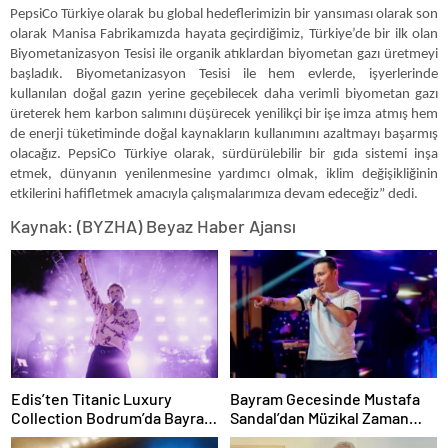
PepsiCo Türkiye olarak bu global hedeflerimizin bir yansıması olarak son
olarak Manisa Fabrikamızda hayata geçirdiğimiz, Türkiye’de bir ilk olan
Biyometanizasyon Tesisi ile organik atıklardan biyometan gazı üretmeyi
başladık. Biyometanizasyon Tesisi ile hem evlerde, işyerlerinde
kullanılan doğal gazın yerine geçebilecek daha verimli biyometan gazı
üreterek hem karbon salımını düşürecek yenilikçi bir işe imza atmış hem
de enerji tüketiminde doğal kaynakların kullanımını azaltmayı başarmış
olacağız. PepsiCo Türkiye olarak, sürdürülebilir bir gıda sistemi inşa
etmek, dünyanın yenilenmesine yardımcı olmak, iklim değişikliğinin
etkilerini hafifletmek amacıyla çalışmalarımıza devam edeceğiz” dedi.
Kaynak: (BYZHA) Beyaz Haber Ajansı
Edis’ten Titanic Luxury
Bayram Gecesinde Mustafa
Collection Bodrum’da Bayram
Sandal’dan Müzikal Zaman
Gecesine Damga Vuran
Yolculuğu