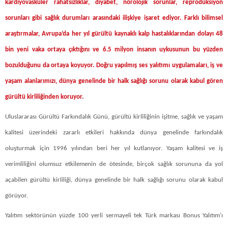
kardiyovasküler rahatsızlıklar, diyabet, nörolojik sorunlar, reprodüksiyon
sorunları gibi sağlık durumları arasındaki ilişkiye işaret ediyor. Farklı bilimsel
araştırmalar, Avrupa’da her yıl gürültü kaynaklı kalp hastalıklarından dolayı 48
bin yeni vaka ortaya çıktığını ve 6.5 milyon insanın uykusunun bu yüzden
bozulduğunu da ortaya koyuyor. Doğru yapılmış ses yalıtımı uygulamaları, iş ve
yaşam alanlarımızı, dünya genelinde bir halk sağlığı sorunu olarak kabul gören
gürültü kirliliğinden koruyor.
Uluslararası Gürültü Farkındalık Günü, gürültü kirliliğinin işitme, sağlık ve yaşam
kalitesi üzerindeki zararlı etkileri hakkında dünya genelinde farkındalık
oluşturmak için 1996 yılından beri her yıl kutlanıyor. Yaşam kalitesi ve iş
verimliliğini olumsuz etkilemenin de ötesinde, birçok sağlık sorununa da yol
açabilen gürültü kirliliği, dünya genelinde bir halk sağlığı sorunu olarak kabul
görüyor.
Yalıtım sektörünün yüzde 100 yerli sermayeli tek Türk markası Bonus Yalıtım’ı