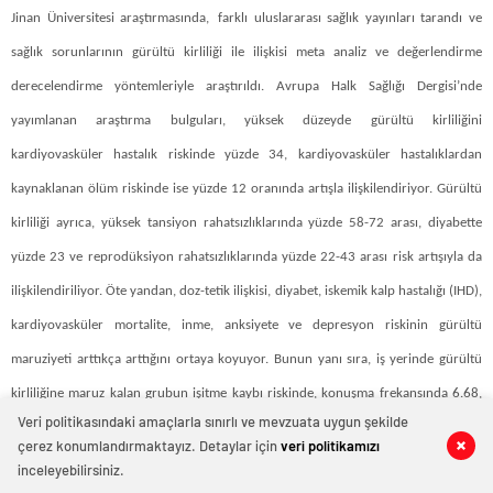
Jinan Üniversitesi araştırmasında,
farklı uluslararası sağlık yayınları tarandı ve
sağlık sorunlarının gürültü kirliliği ile ilişkisi meta analiz ve değerlendirme
derecelendirme yöntemleriyle araştırıldı. Avrupa Halk Sağlığı Dergisi’nde
yayımlanan araştırma bulguları, yüksek düzeyde gürültü kirliliğini
kardiyovasküler hastalık riskinde yüzde 34, kardiyovasküler hastalıklardan
kaynaklanan ölüm riskinde ise yüzde 12 oranında artışla ilişkilendiriyor. Gürültü
kirliliği ayrıca, yüksek tansiyon rahatsızlıklarında yüzde 58-72 arası, diyabette
yüzde 23 ve reprodüksiyon rahatsızlıklarında yüzde 22-43 arası risk artışıyla da
ilişkilendiriliyor. Öte yandan, doz-tetik ilişkisi, diyabet, iskemik kalp hastalığı (IHD),
kardiyovasküler mortalite, inme, anksiyete ve depresyon riskinin gürültü
maruziyeti arttıkça arttığını ortaya koyuyor. Bunun yanı sıra, iş yerinde gürültü
kirliliğine maruz kalan grubun işitme kaybı riskinde, konuşma frekansında 6.68,
Veri politikasındaki amaçlarla sınırlı ve mevzuata uygun şekilde
yüksek frekansta da 4.46 oranlarıyla en büyük risk artışına sahip olduğuna dikkat
çerez konumlandırmaktayız. Detaylar için
veri politikamızı
0
0
0
0
0
0
0
0
çekiliyor.
inceleyebilirsiniz.