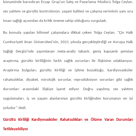
bünyesinde barındıran Eryap Grup’un Satış ve Pazarlama Müdürü Tolga Ceylan,
ses yalıtımı ve gürültü kontrolünün, yaşam kalitesi ve çalışma veriminin yanı sıra
insan sağlığı açısından da kritik öneme sahip olduğunu vurguladı.
Bu konuda yapılan bilimsel çalışmalara dikkat çeken Tolga Ceylan, “Çin Halk
Cumhuriyeti Jinan Üniversitesi’nin, 2021 yılında gerçekleştirdiği ve Avrupa Halk
Sağlığı Dergisi’nde yayımlanan meta-analiz tabanlı, geniş kapsamlı şemsiye
araştırma, gürültü kirliliğinin farklı sağlık sorunları ile ilişkisine odaklanıyor.
Araştırma bulguları, gürültü kirliliği ve işitme bozukluğu, kardiyovasküler
rahatsızlıklar, diyabet, nörolojik sorunlar, reprodüksiyon sorunları gibi sağlık
durumları arasındaki ilişkiye işaret ediyor. Doğru yapılmış ses yalıtımı
uygulamaları, iş ve yaşam alanlarımızı gürültü kirliğinden korumanın en iyi
yoludur” dedi.
Gürültü Kirliliği Kardiyovasküler Rahatsızlıkları ve Ölüme Varan Durumları
Tetikleyebiliyor