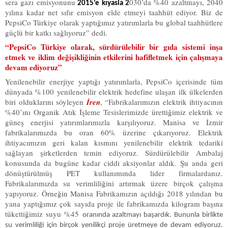
sera gazı emisyonunu
030’da %40 azaltmayı, 2040
2015’e kıyasla 2
yılına kadar net sıfır emisyon elde etmeyi taahhüt ediyor. Biz de
PepsiCo Türkiye olarak yaptığımız yatırımlarla bu global taahhütlere
güçlü bir katkı sağlıyoruz” dedi.
“PepsiCo Türkiye olarak, sürdürülebilir bir gıda sistemi inşa
etmek ve iklim değişikliğinin etkilerini hafifletmek için çalışmaya
devam ediyoruz”
Yenilenebilir enerjiye yaptığı yatırımlarla, PepsiCo içerisinde tüm
dünyada %100 yenilenebilir elektrik hedefine ulaşan ilk ülkelerden
biri olduklarını söyleyen
İren
,
“Fabrikalarımızın elektrik ihtiyacının
%40’ını Organik Atık İşleme Tesislerimizde ürettiğimiz elektrik ve
güneş enerjisi yatırımlarımızla karşılıyoruz. Manisa ve İzmir
fabrikalarımızda bu oran 60% üzerine çıkarıyoruz. Elektrik
ihtiyacımızın geri kalan kısmını yenilenebilir elektrik tedariki
sağlayan şirketlerden temin ediyoruz. Sürdürülebilir Ambalaj
konusunda da bugüne kadar ciddi aksiyonlar aldık. Şu anda geri
dönüştürülmüş PET kullanımında lider firmalardanız.
Fabrikalarımızda su verimliliğini artırmak üzere birçok çalışma
yapıyoruz. Örneğin Manisa Fabrikamızın açıldığı 2018 yılından bu
yana yaptığımız çok sayıda proje ile fabrikamızda kilogram başına
tükettiğimiz suyu %45
oranında azaltmayı başardık. Bununla birlikte
su verimliliği için birçok yenilikçi proje üretmeye de devam ediyoruz.