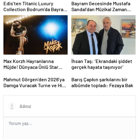
Edis’ten Titanic Luxury
Bayram Gecesinde Mustafa
Collection Bodrum’da Bayram
Sandal’dan Müzikal Zaman
Gecesine Damga Vuran
Yolculuğu
Performans
Max Korzh Hayranlarına
İhsan Taş: ‘Ekrandaki şiddet
Müjde! Dünyaca Ünlü Star
gerçek hayata taşınıyor’
İstanbul’da Canlı
Performansla Hayranlarıyla
Mahmut Görgen’den 2026’ya
Barış Çapkın şarkılarını bir
Buluşuyor
Damga Vuracak Turne ve Hit
albümde topladı: Fezaya Bak
Proje Yağmuru