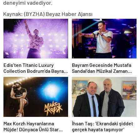
deneyimi vadediyor.
Kaynak: (BYZHA) Beyaz Haber Ajansı
Edis’ten Titanic Luxury
Bayram Gecesinde Mustafa
Collection Bodrum’da Bayram
Sandal’dan Müzikal Zaman
Gecesine Damga Vuran
Yolculuğu
Performans
Max Korzh Hayranlarına
İhsan Taş: ‘Ekrandaki şiddet
Müjde! Dünyaca Ünlü Star
gerçek hayata taşınıyor’
İstanbul’da Canlı