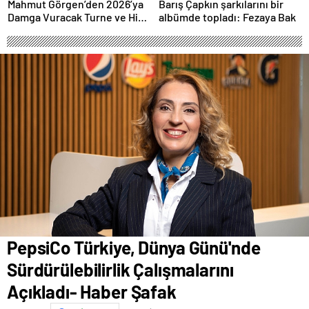
Performansla Hayranlarıyla
Mahmut Görgen’den 2026’ya
Barış Çapkın şarkılarını bir
Buluşuyor
Damga Vuracak Turne ve Hit
albümde topladı: Fezaya Bak
Proje Yağmuru
PepsiCo Türkiye, Dünya Günü'nde
Sürdürülebilirlik Çalışmalarını
Açıkladı- Haber Şafak