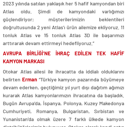
2023 yılında satılan yaklaşık her 5 hafif kamyondan biri
Atlas oldu. Şimdi de kamyondaki varlığımızı
güçlendiriyor; müşterilerimizin beklentileri
doğrultusunda 2 yeni Atlas’ı ürün ailemize ekliyoruz. 11
tonluk Atlas ve 15 tonluk Atlas 3D ile başarımızı
arttırarak devam ettirmeyi hedefliyoruz.”
AVRUPA BİRLİĞİ’NE İHRAÇ EDİLEN TEK HAFİF
KAMYON MARKASI
Otokar Atlas ailesi ile ihracatta da iddialı olduklarını
belirten
Erman
“Türkiye kamyon pazarında büyümeye
devam ederken, geçtiğimiz yıl yurt dışı dağıtım ağımızı
kurarak Atlas kamyonlarımızın ihracatına da başladık.
Bugün Avrupa’da, İspanya, Polonya, Kuzey Makedonya
Cumhuriyeti, Romanya, Bulgaristan, Sırbistan ve
Yunanistan’da olmak üzere 7 farklı ülkede kamyon
distribütörlerimiz bulunuyor. Otokar olarak kendi satış