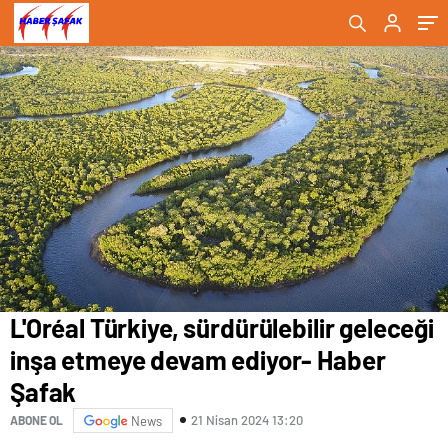
Haber Şafak
Haber Şafak
L'Oréal Türkiye, sürdürülebilir geleceği
inşa etmeye devam ediyor- Haber
Şafak
21 Nisan 2024 13:20
ABONE OL
News