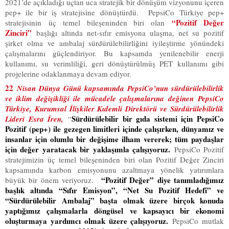
2021’de açıkladığı uçtan uca stratejik bir dönüşüm vizyonunu içeren
pep+ ile bir iş stratejisine dönüştürdü. PepsiCo Türkiye pep+
“Pozitif Değer
stratejisinin üç temel bileşeninden biri olan
Zinciri”
başlığı altında net-sıfır emisyona ulaşma, net su pozitif
şirket olma ve ambalaj sürdürülebilirliğini iyileştirme yönündeki
çalışmalarını güçlendiriyor. Bu kapsamda yenilenebilir enerji
kullanımı, su verimliliği, geri dönüştürülmüş PET kullanımı gibi
projelerine odaklanmaya devam ediyor.
22
N
isan Dünya Günü kapsamında PepsiCo’nun sürdürülebilirlik
ve iklim değişikliği ile mücadele çalışmalarına değinen
PepsiCo
Türkiye, Kurumsal İlişkiler Kıdemli Direktörü ve Sürdürülebilirlik
Sürdürülebilir bir gıda sistemi için PepsiCo
Lideri Esra İren,
“
Pozitif (pep+) ile gezegen limitleri içinde çalışırken, dünyamız ve
insanlar için olumlu bir değişime ilham vererek; tüm paydaşlar
için değer yaratacak bir yaklaşımla çalışıyoruz.
PepsiCo Pozitif
stratejimizin üç temel bileşeninden biri olan Pozitif Değer Zinciri
kapsamında karbon emisyonunu azaltmaya yönelik yatırımlara
“Pozitif Değer” diye tanımladığımız
büyük bir önem veriyoruz.
başlık altında “Sıfır Emisyon”, “Net Su Pozitif Hedefi” ve
“Sürdürülebilir Ambalaj” başta olmak üzere birçok konuda
yaptığımız çalışmalarla döngüsel ve kapsayıcı bir ekonomi
oluşturmaya yardımcı olmak üzere çalışıyoruz.
PepsiCo mutlak