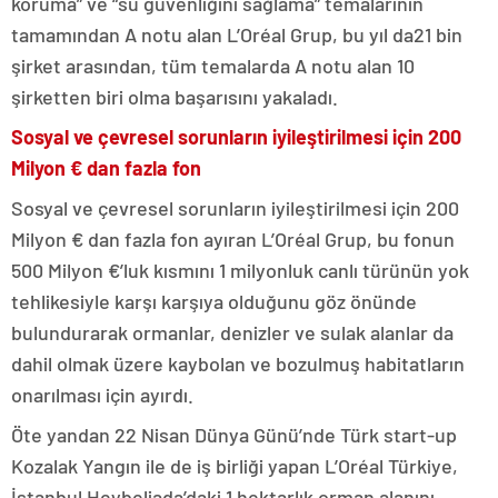
koruma” ve “su güvenliğini sağlama” temalarının
tamamından A notu alan L’Oréal Grup, bu yıl da21 bin
şirket arasından, tüm temalarda A notu alan 10
şirketten biri olma başarısını yakaladı.
Sosyal ve çevresel sorunların iyileştirilmesi için 200
Milyon € dan fazla fon
Sosyal ve çevresel sorunların iyileştirilmesi için 200
Milyon € dan fazla fon ayıran L’Oréal Grup, bu fonun
500 Milyon €’luk kısmını 1 milyonluk canlı türünün yok
tehlikesiyle karşı karşıya olduğunu göz önünde
bulundurarak ormanlar, denizler ve sulak alanlar da
dahil olmak üzere kaybolan ve bozulmuş habitatların
onarılması için ayırdı.
Öte yandan 22 Nisan Dünya Günü’nde Türk start-up
Kozalak Yangın ile de iş birliği yapan L’Oréal Türkiye,
İstanbul Heybeliada’daki 1 hektarlık orman alanını