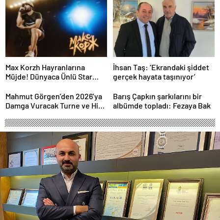
Performans
Max Korzh Hayranlarına
İhsan Taş: ‘Ekrandaki şiddet
Müjde! Dünyaca Ünlü Star
gerçek hayata taşınıyor’
İstanbul’da Canlı
Performansla Hayranlarıyla
Mahmut Görgen’den 2026’ya
Barış Çapkın şarkılarını bir
Buluşuyor
Damga Vuracak Turne ve Hit
albümde topladı: Fezaya Bak
Proje Yağmuru