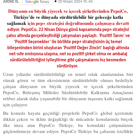
20 Nisan 2024 15:40
ABONE OL
News
Dünyanın en büyük yiyecek ve içecek şirketlerinden PepsiCo,
Türkiye’de ve dünyada sürdürülebilir bir geleceğe katkı
sağlamak
için pep+ stratejisi doğrultusunda çalışmaya deva
m
ediyor. PepsiCo, 22 Nisan Dünya günü kapsamında pep+ stratejisi
çatısı altında gerçekleştirdiği çalışmaları paylaştı. ‘Pozitif Tarım’ ve
‘Pozitif Seçenekler’ ile birlikte pep+ stratejisinin üç temel
bileşeninden birini oluşturan ‘Pozitif Değer Zinciri’ başlığı altında
net-sıfır emisyona ulaşma, net su pozitif şirket olma ve ambalaj
sürdürülebilirliğini iyileştirme gibi çalışmalarını hız kesmeden
sürdürüyor.
Uzun yıllardır sürdürülebilirliği en temel odak alanlarından biri
olarak gören ve tüm ekosistemin sürdürülebilir olması hedefiyle
çalışan dünyanın en büyük yiyecek ve içecek şirketlerinden
PepsiCo, Birleşmiş Milletler Sürdürülebilir Kalkınma Amaçlarını
rehber alarak daha yaşanabilir bir dünyanın inşasına katkı sağlamak
için çalışıyor.
Bu konuda hayata geçirdiği projelerle PepsiCo global içerisinde
dikkat çeken ve iklim değişikliği ile mücadele konularında birçok
ilke imza atan PepsiCo Türkiye, bu konudaki çalışmalarını
güçlendirmeye devam ediyor. PepsiCo Türkiye bu çabasını özellikle